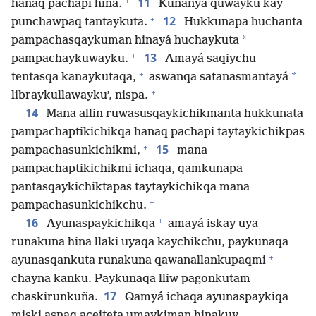
+
11
hanaq pachapi hina.
Kunanyá quwayku kay
+
12
punchawpaq tantaykuta.
Hukkunapa huchanta
*
pampachasqaykuman hinayá huchaykuta
+
13
pampachaykuwayku.
Amayá saqiychu
+
*
tentasqa kanaykutaqa,
aswanqa satanasmantayá
+
libraykullawayku’, nispa.
14
Mana allin ruwasusqaykichikmanta hukkunata
pampachaptikichikqa hanaq pachapi taytaykichikpas
+
15
pampachasunkichikmi,
mana
pampachaptikichikmi ichaqa, qamkunapa
pantasqaykichiktapas taytaykichikqa mana
+
pampachasunkichikchu.
+
16
Ayunaspaykichikqa
amayá iskay uya
runakuna hina llaki uyaqa kaychikchu, paykunaqa
+
ayunasqankuta runakuna qawanallankupaqmi
chayna kanku. Paykunaqa lliw pagonkutam
17
chaskirunkuña.
Qamyá ichaqa ayunaspaykiqa
miski asnaq aceiteta umaykiman hinakuy,