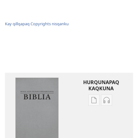
Kay qillqapaq Copyrights nisqanku
HURQUNAPAQ
KAQKUNA
Qillqakunata
Uyarinapaq
hurqunapaq
kaqkunata
Musuq
hurqunapaq
allpa
Musuq
pachapi
allpa