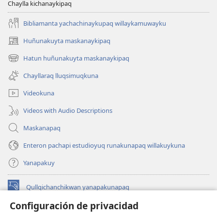
Chaylla kichanaykipaq
Bibliamanta yachachinaykupaq willaykamuwayku
Huñunakuyta maskanaykipaq
(abre
una
Hatun huñunakuyta maskanaykipaq
(abre
nueva
una
ventana)
Chayllaraq lluqsimuqkuna
nueva
ventana)
Videokuna
Videos with Audio Descriptions
Maskanapaq
Enteron pachapi estudioyuq runakunapaq willakuykuna
Yanapakuy
Qullqichanchikwan yanapakunapaq
(abre
una
Configuración de privacidad
nueva
INTERNETPI QILLQAKUNA Watchtower™