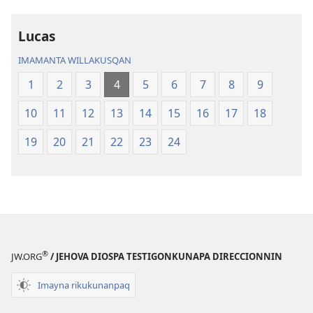
biblia
kawsaqkuna
biblia
Lucas
IMAMANTA WILLAKUSQAN
1
2
3
4
5
6
7
8
9
10
11
12
13
14
15
16
17
18
19
20
21
22
23
24
®
JW.ORG
/ JEHOVA DIOSPA TESTIGONKUNAPA DIRECCIONNIN
Imayna rikukunanpaq