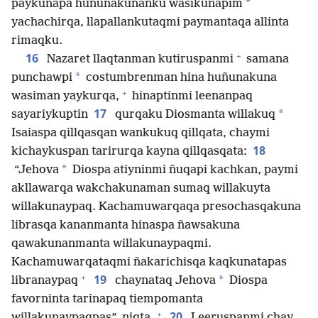
*
paykunapa huñunakunanku wasikunapim
yachachirqa, llapallankutaqmi paymantaqa allinta
rimaqku.
+
16
Nazaret llaqtanman kutiruspanmi
samana
*
punchawpi
costumbrenman hina huñunakuna
+
wasiman yaykurqa,
hinaptinmi leenanpaq
17
*
sayariykuptin
qurqaku Diosmanta willakuq
Isaiaspa qillqasqan wankukuq qillqata, chaymi
18
kichaykuspan tarirurqa kayna qillqasqata:
*
“Jehova
Diospa atiyninmi ñuqapi kachkan, paymi
akllawarqa wakchakunaman sumaq willakuyta
willakunaypaq. Kachamuwarqaqa presochasqakuna
librasqa kananmanta hinaspa ñawsakuna
qawakunanmanta willakunaypaqmi.
Kachamuwarqataqmi ñakarichisqa kaqkunatapas
+
19
*
libranaypaq
chaynataq Jehova
Diospa
favorninta tarinapaq tiempomanta
+
20
willakunaypaqpas”, niqta.
Leeruspanmi chay