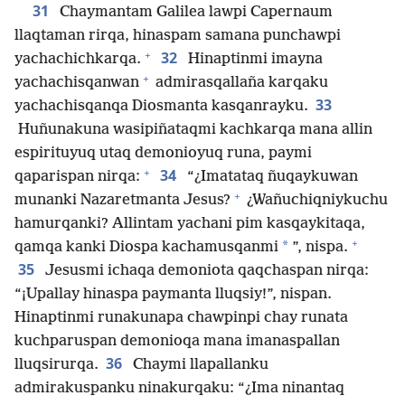
31
Chaymantam Galilea lawpi Capernaum
llaqtaman rirqa, hinaspam samana punchawpi
+
32
yachachichkarqa.
Hinaptinmi imayna
+
yachachisqanwan
admirasqallaña karqaku
33
yachachisqanqa Diosmanta kasqanrayku.
Huñunakuna wasipiñataqmi kachkarqa mana allin
espirituyuq utaq demonioyuq runa, paymi
+
34
qaparispan nirqa:
“¿Imatataq ñuqaykuwan
+
munanki Nazaretmanta Jesus?
¿Wañuchiqniykuchu
hamurqanki? Allintam yachani pim kasqaykitaqa,
+
*
qamqa kanki Diospa kachamusqanmi
”, nispa.
35
Jesusmi ichaqa demoniota qaqchaspan nirqa:
“¡Upallay hinaspa paymanta lluqsiy!”, nispan.
Hinaptinmi runakunapa chawpinpi chay runata
kuchparuspan demonioqa mana imanaspallan
36
lluqsirurqa.
Chaymi llapallanku
admirakuspanku ninakurqaku: “¿Ima ninantaq