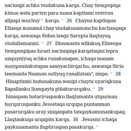
nacionpi achka viudakuna karqa. Chay tiempopiqa
kimsa wata parten para mana kaptinmi enteron
+
26
*
allpapi muchuy
karqa.
Chayna kaptinpas
Eliasqa manamá chay viudakunamanchu kachasqaqa
karqa, aswanqa Sidon lawpi Sarepta llaqtayuq
+
27
viudallamanmi.
Diosmanta willakuq Eliseopa
tiemponpipas Israel nacionpiqa karqataqmi lepra
unquyniyuq achka runakunapas, ichaqa manam
mayqanninkutapas sanoyachirqachu, aswanqa Siria
+
28
lawmanta Naaman sutiyuq runallatam”, nispa.
Hinaptinmi huñunakuna wasipi chayta uyariqkuna
+
29
llapallanku llumpayta piñakururqaku,
hinaspam hatariruspanku llaqtamanta utqayman
hurquruspanku Jesustaqa urqupa puntanman
pusarurqaku uray sinqanpata tanqaykamunankupaq.
30
Llaqtankuqa urqupim karqa.
Jesusmi ichaqa
+
paykunamanta lluptiruspan pasakurqa.