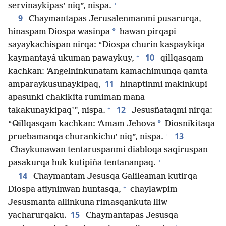
+
servinaykipas’ niq”, nispa.
9
Chaymantapas Jerusalenmanmi pusarurqa,
*
hinaspam Diospa wasinpa
hawan pirqapi
sayaykachispan nirqa: “Diospa churin kaspaykiqa
+
10
kaymantayá ukuman pawaykuy,
qillqasqam
kachkan: ‘Angelninkunatam kamachimunqa qamta
11
amparaykusunaykipaq,
hinaptinmi makinkupi
apasunki chakikita rumiman mana
+
12
takakunaykipaq’”, nispa.
Jesusñataqmi nirqa:
*
“Qillqasqam kachkan: ‘Amam Jehova
Diosnikitaqa
+
13
pruebamanqa churankichu’ niq”, nispa.
Chaykunawan tentaruspanmi diabloqa saqiruspan
+
pasakurqa huk kutipiña tentananpaq.
14
Chaymantam Jesusqa Galileaman kutirqa
+
Diospa atiyninwan huntasqa,
chaylawpim
Jesusmanta allinkuna rimasqankuta lliw
15
yacharurqaku.
Chaymantapas Jesusqa