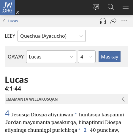
JW.ORG
Qallarinaykipaq
(abre
Rimaynikita
JW.ORG
AK
una
cambianapaq
nisqapi
KA
Lucas
nueva
maskana
QA
ventana)
LEEY
kaq
QAWAY
Bibliapa
capitulo
libron
Lucas
4:1-44
IMAMANTA WILLAKUSQAN
4
*
Jesusqa Diospa atiyninwan
huntasqa kaspanmi
Jordan mayumanta pasakurqa, hinaptinmi Diospa
+
2
atiyninqa chunniqpi purichirqa
40 punchaw,