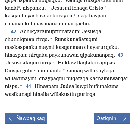
qaparispanku lluqsiqku: “Qamqa Diospa churinmi
+
*
kanki”, nispanku.
Jesusmi ichaqa Cristo
+
kasqanta yachasqankurayku
qaqchaspan
+
rimanankutapas mana munarqachu.
42
Achikyaramuptinñataqmi Jesusqa
+
chunniqman rirqa.
Runakunañataqmi
maskaspanku maymi kasqanman chayarurqaku,
43
hinaspam nirqaku paykunawan qipakunanpaq.
Jesusñataqmi nirqa: “Huklaw llaqtakunapipas
*
Diospa gobiernonmanta
sumaq willakuytaqa
willakunaymi, chaypaqmi ñuqataqa kachamuwarqa”,
+
44
nispa.
Hinaspam Judea lawpi huñunakuna
wasikunapi hinalla willakustin purirqa.
Ñawpaq kaq
Qatiqnin