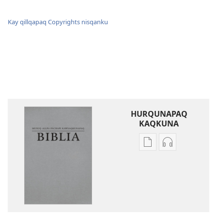
Kay qillqapaq Copyrights nisqanku
HURQUNAPAQ
KAQKUNA
Qillqakunata
Uyarinapaq
hurqunapaq
kaqkunata
Musuq
hurqunapaq
allpa
Musuq
pachapi
allpa
kawsaqkunapaq
pachapi