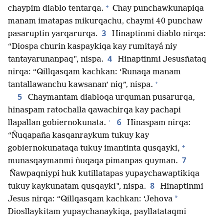
+
chaypim diablo tentarqa.
Chay punchawkunapiqa
manam imatapas mikurqachu, chaymi 40 punchaw
3
pasaruptin yarqarurqa.
Hinaptinmi diablo nirqa:
“Diospa churin kaspaykiqa kay rumitayá niy
4
tantayarunanpaq”, nispa.
Hinaptinmi Jesusñataq
nirqa: “Qillqasqam kachkan: ‘Runaqa manam
+
tantallawanchu kawsanan’ niq”, nispa.
5
Chaymantam diabloqa urquman pusarurqa,
hinaspam ratochalla qawachirqa kay pachapi
+
6
llapallan gobiernokunata.
Hinaspam nirqa:
“Ñuqapaña kasqanraykum tukuy kay
+
gobiernokunataqa tukuy imantinta qusqayki,
7
munasqaymanmi ñuqaqa pimanpas quyman.
Ñawpaqniypi huk kutillatapas yupaychawaptikiqa
8
tukuy kaykunatam qusqayki”, nispa.
Hinaptinmi
*
Jesus nirqa: “Qillqasqam kachkan: ‘Jehova
Diosllaykitam yupaychanaykiqa, payllatataqmi