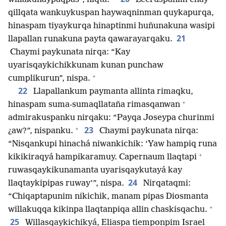
qillqata wankuykuspan haywaqninman quykapurqa,
hinaspam tiyaykurqa hinaptinmi huñunakuna wasipi
21
llapallan runakuna payta qawarayarqaku.
Chaymi paykunata nirqa: “Kay
uyarisqaykichikkunam kunan punchaw
+
cumplikurun”, nispa.
22
Llapallankum paymanta allinta rimaqku,
+
hinaspam suma-sumaqllataña rimasqanwan
admirakuspanku nirqaku: “Payqa Joseypa churinmi
+
23
¿aw?”, nispanku.
Chaymi paykunata nirqa:
“Nisqankupi hinachá niwankichik: ‘Yaw hampiq runa
+
kikikiraqyá hampikaramuy. Capernaum llaqtapi
ruwasqaykikunamanta uyarisqaykutayá kay
24
llaqtaykipipas ruway’”, nispa.
Nirqataqmi:
“Chiqaptapunim nikichik, manam pipas Diosmanta
+
willakuqqa kikinpa llaqtanpiqa allin chaskisqachu.
25
Willasqaykichikyá, Eliaspa tiemponpim Israel