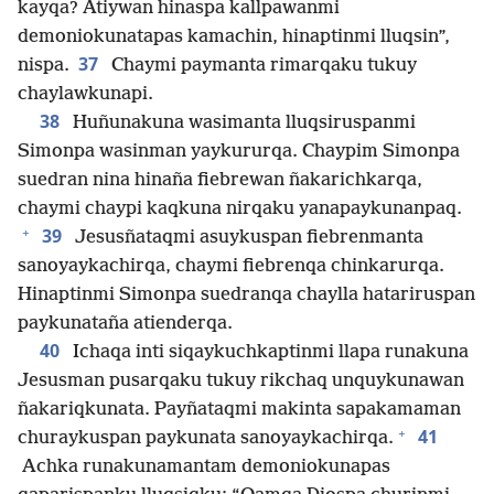
kayqa? Atiywan hinaspa kallpawanmi
demoniokunatapas kamachin, hinaptinmi lluqsin”,
37
nispa.
Chaymi paymanta rimarqaku tukuy
chaylawkunapi.
38
Huñunakuna wasimanta lluqsiruspanmi
Simonpa wasinman yaykururqa. Chaypim Simonpa
suedran nina hinaña fiebrewan ñakarichkarqa,
chaymi chaypi kaqkuna nirqaku yanapaykunanpaq.
+
39
Jesusñataqmi asuykuspan fiebrenmanta
sanoyaykachirqa, chaymi fiebrenqa chinkarurqa.
Hinaptinmi Simonpa suedranqa chaylla hatariruspan
paykunataña atienderqa.
40
Ichaqa inti siqaykuchkaptinmi llapa runakuna
Jesusman pusarqaku tukuy rikchaq unquykunawan
ñakariqkunata. Payñataqmi makinta sapakamaman
+
41
churaykuspan paykunata sanoyaykachirqa.
Achka runakunamantam demoniokunapas