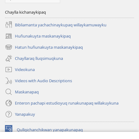
Chaylla kichanaykipaq
Bibliamanta yachachinaykupaq willaykamuwayku
Huñunakuyta maskanaykipaq
(abre
una
Hatun huñunakuyta maskanaykipaq
(abre
nueva
una
ventana)
Chayllaraq lluqsimuqkuna
nueva
ventana)
Videokuna
Videos with Audio Descriptions
Maskanapaq
Enteron pachapi estudioyuq runakunapaq willakuykuna
Yanapakuy
Qullqichanchikwan yanapakunapaq
(abre
una