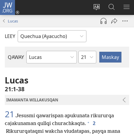
JW.ORG
Qallarinaykipaq
(abre
Rimaynikita
JW.ORG
AK
una
cambianapaq
nisqapi
KA
Lucas
nueva
maskana
QA
ventana)
LEEY
kaq
QAWAY
Bibliapa
capitulo
libron
Lucas
21:1-38
IMAMANTA WILLAKUSQAN
21
Jesusmi qawarispan apukunata rikururqa
+
2
cajakunaman qullqi churachkaqta.
Rikururqataqmi wakcha viudatapas, payqa mana