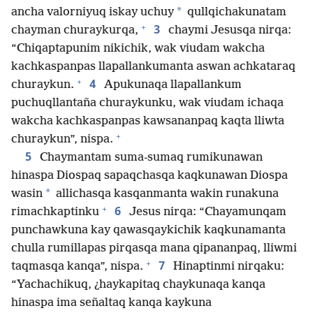
*
ancha valorniyuq iskay uchuy
qullqichakunatam
+
3
chayman churaykurqa,
chaymi Jesusqa nirqa:
“Chiqaptapunim nikichik, wak viudam wakcha
kachkaspanpas llapallankumanta aswan achkataraq
+
4
churaykun.
Apukunaqa llapallankum
puchuqllantaña churaykunku, wak viudam ichaqa
wakcha kachkaspanpas kawsananpaq kaqta lliwta
+
churaykun”, nispa.
5
Chaymantam suma-sumaq rumikunawan
hinaspa Diospaq sapaqchasqa kaqkunawan Diospa
*
wasin
allichasqa kasqanmanta wakin runakuna
+
6
rimachkaptinku
Jesus nirqa: “Chayamunqam
punchawkuna kay qawasqaykichik kaqkunamanta
chulla rumillapas pirqasqa mana qipananpaq, lliwmi
+
7
taqmasqa kanqa”, nispa.
Hinaptinmi nirqaku:
“Yachachikuq, ¿haykapitaq chaykunaqa kanqa
hinaspa ima señaltaq kanqa kaykuna