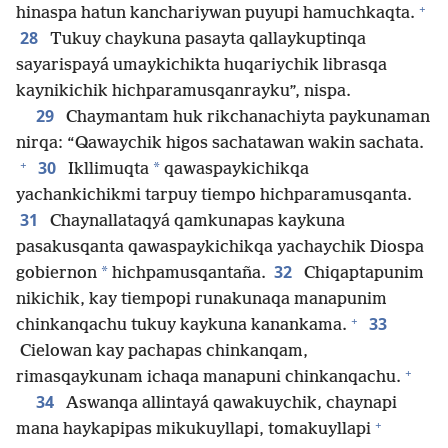
+
hinaspa hatun kanchariywan puyupi hamuchkaqta.
28
Tukuy chaykuna pasayta qallaykuptinqa
sayarispayá umaykichikta huqariychik librasqa
kaynikichik hichparamusqanrayku”, nispa.
29
Chaymantam huk rikchanachiyta paykunaman
nirqa: “Qawaychik higos sachatawan wakin sachata.
+
30
*
Ikllimuqta
qawaspaykichikqa
yachankichikmi tarpuy tiempo hichparamusqanta.
31
Chaynallataqyá qamkunapas kaykuna
pasakusqanta qawaspaykichikqa yachaychik Diospa
32
*
gobiernon
hichpamusqantaña.
Chiqaptapunim
nikichik, kay tiempopi runakunaqa manapunim
+
33
chinkanqachu tukuy kaykuna kanankama.
Cielowan kay pachapas chinkanqam,
+
rimasqaykunam ichaqa manapuni chinkanqachu.
34
Aswanqa allintayá qawakuychik, chaynapi
+
mana haykapipas mikukuyllapi, tomakuyllapi