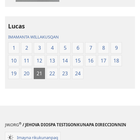
kawsaqkunapaq
pachapi
biblia
kawsaqkuna
biblia
Lucas
IMAMANTA WILLAKUSQAN
1
2
3
4
5
6
7
8
9
10
11
12
13
14
15
16
17
18
19
20
21
22
23
24
®
JW.ORG
/ JEHOVA DIOSPA TESTIGONKUNAPA DIRECCIONNIN
Imayna rikukunanpaq