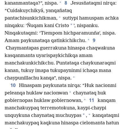
+
8
kananmantaqa?”, nispa.
Jesusñataqmi nirqa:
“Cuidakuychikyá, yanqañataq
+
pantachisunkichikman,
sutiypi hamuspam achka
*
ninqaku: ‘Ñuqam kani Cristo
’, nispanku.
Ninqakutaqmi: ‘Tiempom hichparamunña’, nispa.
+
9
Amam paykunataqa qatinkichikchu.
Chaymantapas guerrakuna hinaspa chaqwakuna
kasqanmanta uyarispaykichikqa amam
manchakunkichikchu. Puntataqa chaykunaraqmi
kanan, tukuy imapa tukupayninmi ichaqa mana
+
chaypunillachu kanqa”, nispa.
10
Hinaspam paykunata nirqa: “Huk nacionmi
+
peleanqa huklaw nacionwan
chaynataq huk
+
11
gobiernopas huklaw gobiernowan,
kanqam
manchakuypaq terremotokuna, kaypi-chaypi
+
*
unquykuna chaynataq muchuypas
,
kanqataqmi
manchakuypaq kaqkuna hinaspa cielomanta hatun