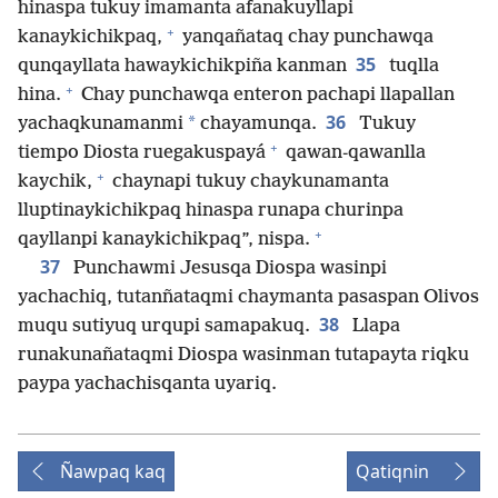
hinaspa tukuy imamanta afanakuyllapi
+
kanaykichikpaq,
yanqañataq chay punchawqa
35
qunqayllata hawaykichikpiña kanman
tuqlla
+
hina.
Chay punchawqa enteron pachapi llapallan
36
*
yachaqkunamanmi
chayamunqa.
Tukuy
+
tiempo Diosta ruegakuspayá
qawan-qawanlla
+
kaychik,
chaynapi tukuy chaykunamanta
lluptinaykichikpaq hinaspa runapa churinpa
+
qayllanpi kanaykichikpaq”, nispa.
37
Punchawmi Jesusqa Diospa wasinpi
yachachiq, tutanñataqmi chaymanta pasaspan Olivos
38
muqu sutiyuq urqupi samapakuq.
Llapa
runakunañataqmi Diospa wasinman tutapayta riqku
paypa yachachisqanta uyariq.
Ñawpaq kaq
Qatiqnin