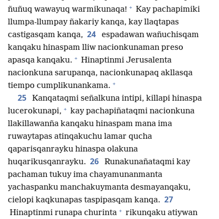
+
ñuñuq wawayuq warmikunaqa!
Kay pachapimiki
llumpa-llumpay ñakariy kanqa, kay llaqtapas
24
castigasqam kanqa,
espadawan wañuchisqam
kanqaku hinaspam lliw nacionkunaman preso
+
apasqa kanqaku.
Hinaptinmi Jerusalenta
nacionkuna sarupanqa, nacionkunapaq akllasqa
+
tiempo cumplikunankama.
25
Kanqataqmi señalkuna intipi, killapi hinaspa
+
lucerokunapi,
kay pachapiñataqmi nacionkuna
llakillawanña kanqaku hinaspam mana ima
ruwaytapas atinqakuchu lamar qucha
qaparisqanrayku hinaspa olakuna
26
huqarikusqanrayku.
Runakunañataqmi kay
pachaman tukuy ima chayamunanmanta
yachaspanku manchakuymanta desmayanqaku,
27
cielopi kaqkunapas taspipasqam kanqa.
+
Hinaptinmi runapa churinta
rikunqaku atiywan