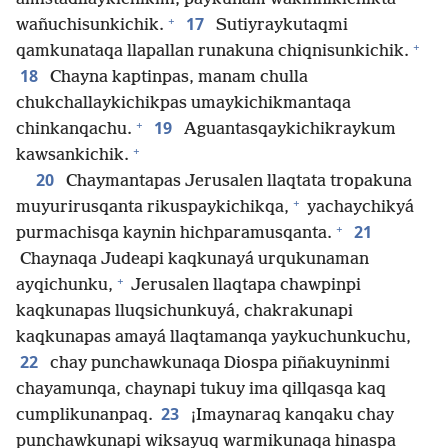
+
17
wañuchisunkichik.
Sutiyraykutaqmi
+
qamkunataqa llapallan runakuna chiqnisunkichik.
18
Chayna kaptinpas, manam chulla
chukchallaykichikpas umaykichikmantaqa
+
19
chinkanqachu.
Aguantasqaykichikraykum
+
kawsankichik.
20
Chaymantapas Jerusalen llaqtata tropakuna
+
muyurirusqanta rikuspaykichikqa,
yachaychikyá
+
21
purmachisqa kaynin hichparamusqanta.
Chaynaqa Judeapi kaqkunayá urqukunaman
+
ayqichunku,
Jerusalen llaqtapa chawpinpi
kaqkunapas lluqsichunkuyá, chakrakunapi
kaqkunapas amayá llaqtamanqa yaykuchunkuchu,
22
chay punchawkunaqa Diospa piñakuyninmi
chayamunqa, chaynapi tukuy ima qillqasqa kaq
23
cumplikunanpaq.
¡Imaynaraq kanqaku chay
punchawkunapi wiksayuq warmikunaqa hinaspa