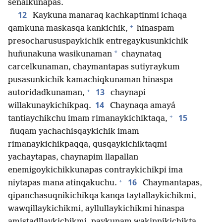
señalkunapas.
12
Kaykuna manaraq kachkaptinmi ichaqa
+
qamkuna maskasqa kankichik,
hinaspam
presocharususpaykichik entregaykusunkichik
*
huñunakuna wasikunaman
chaynataq
carcelkunaman, chaymantapas sutiyraykum
pusasunkichik kamachiqkunaman hinaspa
+
13
autoridadkunaman,
chaynapi
14
willakunaykichikpaq.
Chaynaqa amayá
+
15
tantiaychikchu imam rimanaykichiktaqa,
ñuqam yachachisqaykichik imam
rimanaykichikpaqqa, qusqaykichiktaqmi
yachaytapas, chaynapim llapallan
enemigoykichikkunapas contraykichikpi ima
+
16
niytapas mana atinqakuchu.
Chaymantapas,
qipanchasuqnikichikqa kanqa taytallaykichikmi,
wawqillaykichikmi, ayllullaykichikmi hinaspa
amistadllaykichikmi, paykunam wakinnikichikta