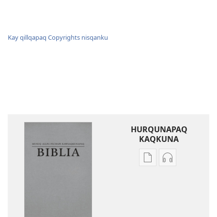
Kay qillqapaq Copyrights nisqanku
HURQUNAPAQ
KAQKUNA
Qillqakunata
Uyarinapaq
hurqunapaq
kaqkunata
Musuq
hurqunapaq
allpa
Musuq
pachapi
allpa