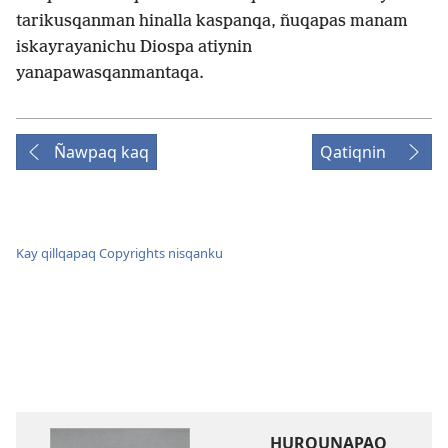
tarikusqanman hinalla kaspanqa, ñuqapas manam
iskayrayanichu Diospa atiynin
yanapawasqanmantaqa.
Ñawpaq kaq
Qatiqnin
Kay qillqapaq Copyrights nisqanku
HURQUNAPAQ