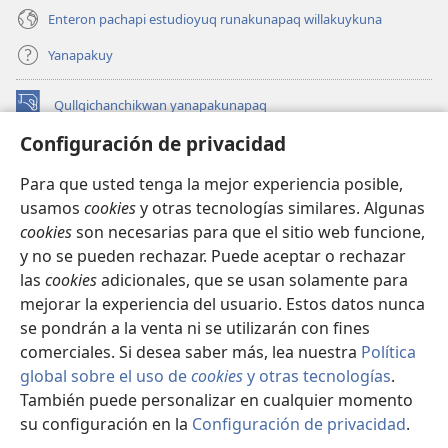
Enteron pachapi estudioyuq runakunapaq willakuykuna
Yanapakuy
Qullqichanchikwan yanapakunapaq
(abre
una
Configuración de privacidad
nueva
INTERNETPI QILLQAKUNA Watchtower™
(abre
ventana)
Para que usted tenga la mejor experiencia posible,
una
®
JW Hub
usamos
cookies
y otras tecnologías similares. Algunas
nueva
(abre
ventana)
cookies
son necesarias para que el sitio web funcione,
una
JW Library®
nueva
y no se pueden rechazar. Puede aceptar o rechazar
ventana)
las
cookies
adicionales, que se usan solamente para
Watchtower Library
mejorar la experiencia del usuario. Estos datos nunca
se pondrán a la venta ni se utilizarán con fines
comerciales. Si desea saber más, lea nuestra
Política
global sobre el uso de
cookies
y otras tecnologías
.
También puede personalizar en cualquier momento
Copyright
© 2026 Watch Tower Bible and Tract Society of Pennsylvania.
IMAYNA SERVICHIKUNAPAQ
|
WAQAYCHASQA KANANPAQ
|
su configuración en la
Configuración de privacidad
.
Mo
CONFIGURACIÓN DE PRIVACIDAD