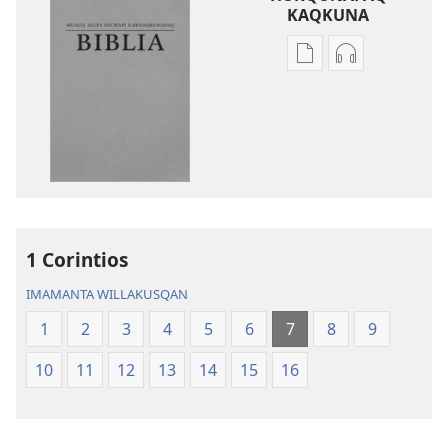
KAQKUNA
Qillqakunata
Uyarinapaq
hurqunapaq
kaqkunata
Musuq
hurqunapaq
allpa
Musuq
pachapi
allpa
kawsaqkunapaq
pachapi
biblia
kawsaqkuna
biblia
1 Corintios
IMAMANTA WILLAKUSQAN
1
2
3
4
5
6
7
8
9
10
11
12
13
14
15
16