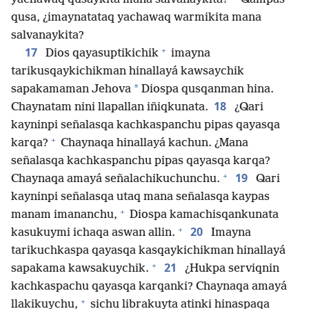
qusa, ¿imaynatataq yachawaq warmikita mana
salvanaykita?
+
17
Dios qayasuptikichik
imayna
tarikusqaykichikman hinallayá kawsaychik
*
sapakamaman Jehova
Diospa qusqanman hina.
18
Chaynatam nini llapallan iñiqkunata.
¿Qari
kayninpi señalasqa kachkaspanchu pipas qayasqa
+
karqa?
Chaynaqa hinallayá kachun. ¿Mana
señalasqa kachkaspanchu pipas qayasqa karqa?
+
19
Chaynaqa amayá señalachikuchunchu.
Qari
kayninpi señalasqa utaq mana señalasqa kaypas
+
manam imananchu,
Diospa kamachisqankunata
+
20
kasukuymi ichaqa aswan allin.
Imayna
tarikuchkaspa qayasqa kasqaykichikman hinallayá
+
21
sapakama kawsakuychik.
¿Hukpa serviqnin
kachkaspachu qayasqa karqanki? Chaynaqa amayá
+
llakikuychu,
sichu librakuyta atinki hinaspaqa