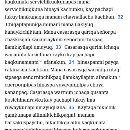
kaqkunata servichikuqkunapas mana
servichikuqkuna hinayá kachunku, kay pachapi
32
tukuy imakunaqa manam chaynallachu kachkan.
Chiqaptapuniqa munani mana llakiyuq
kanaykichiktam. Mana casarasqa qariqa señorpa
chaskisqan kananraykum señorninchikpaq
33
llamkayllapi umayuq.
Casarasqa qarim ichaqa
warminta kusichinanrayku kay pachapi
+
34
kaqkunamanta
afanakun,
hinaspanmi payqa
rakinasqa kachkan. Mana casarasqa warmiqa utaq
+
sipasqa señorninchikpaq llamkayllapim afanakun
cuerponpipas hinaspa yuyayninpipas chuya
kananpaq. Casarasqa warmim ichaqa qusanta
kusichinanrayku kay pachapi tukuy ima
35
ruwaykunapi umayuqllaña.
Kaytaqa nikichik
qamkunapa allinnikichikpaqmi, manam
harkakuspaychu, nikichikqa allin kaqkunata