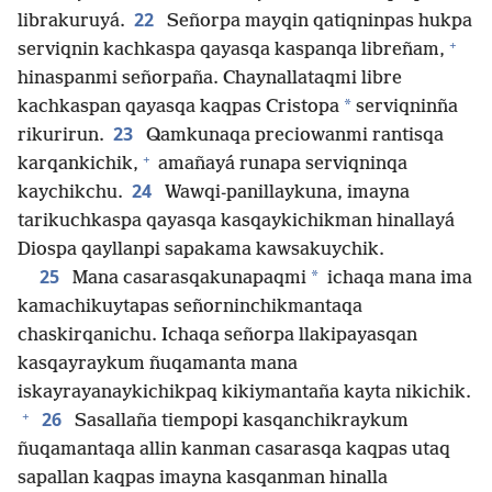
22
librakuruyá.
Señorpa mayqin qatiqninpas hukpa
+
serviqnin kachkaspa qayasqa kaspanqa libreñam,
hinaspanmi señorpaña. Chaynallataqmi libre
*
kachkaspan qayasqa kaqpas Cristopa
serviqninña
23
rikurirun.
Qamkunaqa preciowanmi rantisqa
+
karqankichik,
amañayá runapa serviqninqa
24
kaychikchu.
Wawqi-panillaykuna, imayna
tarikuchkaspa qayasqa kasqaykichikman hinallayá
Diospa qayllanpi sapakama kawsakuychik.
25
*
Mana casarasqakunapaqmi
ichaqa mana ima
kamachikuytapas señorninchikmantaqa
chaskirqanichu. Ichaqa señorpa llakipayasqan
kasqayraykum ñuqamanta mana
iskayrayanaykichikpaq kikiymantaña kayta nikichik.
+
26
Sasallaña tiempopi kasqanchikraykum
ñuqamantaqa allin kanman casarasqa kaqpas utaq
sapallan kaqpas imayna kasqanman hinalla