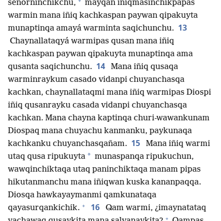
+
señorninchikchu,
mayqan iñiqmasinchikpapas
warmin mana iñiq kachkaspan paywan qipakuyta
13
munaptinqa amayá warminta saqichunchu.
Chaynallataqyá warmipas qusan mana iñiq
kachkaspan paywan qipakuyta munaptinqa ama
14
qusanta saqichunchu.
Mana iñiq qusaqa
warminraykum casado vidanpi chuyanchasqa
kachkan, chaynallataqmi mana iñiq warmipas Diospi
iñiq qusanrayku casada vidanpi chuyanchasqa
kachkan. Mana chayna kaptinqa churi-wawankunam
Diospaq mana chuyachu kanmanku, paykunaqa
15
kachkanku chuyanchasqañam.
Mana iñiq warmi
*
utaq qusa ripukuyta
munaspanqa ripukuchun,
wawqinchiktaqa utaq paninchiktaqa manam pipas
hikutanmanchu mana iñiqwan kuska kananpaqqa.
Diosqa hawkayaymanmi qamkunataqa
+
16
qayasurqankichik.
Qam warmi, ¿imaynatataq
+
yachawaq qusaykita mana salvanaykita?
Qampas