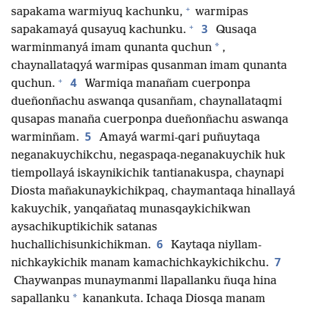
+
sapakama warmiyuq kachunku,
warmipas
+
3
sapakamayá qusayuq kachunku.
Qusaqa
*
warminmanyá imam qunanta quchun
,
chaynallataqyá warmipas qusanman imam qunanta
+
4
quchun.
Warmiqa manañam cuerponpa
dueñonñachu aswanqa qusanñam, chaynallataqmi
qusapas manaña cuerponpa dueñonñachu aswanqa
5
warminñam.
Amayá warmi-qari puñuytaqa
neganakuychikchu, negaspaqa-neganakuychik huk
tiempollayá iskaynikichik tantianakuspa, chaynapi
Diosta mañakunaykichikpaq, chaymantaqa hinallayá
kakuychik, yanqañataq munasqaykichikwan
aysachikuptikichik satanas
6
huchallichisunkichikman.
Kaytaqa niyllam-
7
nichkaykichik manam kamachichkaykichikchu.
Chaywanpas munaymanmi llapallanku ñuqa hina
*
sapallanku
kanankuta. Ichaqa Diosqa manam