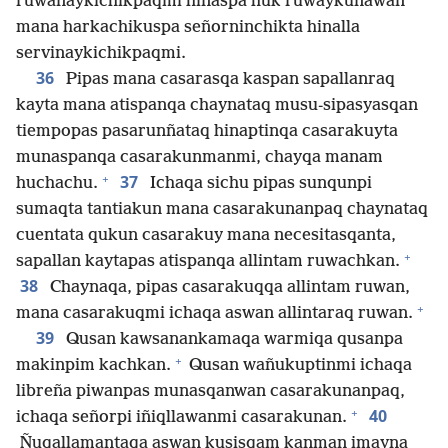
ruwanaykichikpaqmi hinaspa huk ruwaykunawan
mana harkachikuspa señorninchikta hinalla
servinaykichikpaqmi.
36
Pipas mana casarasqa kaspan sapallanraq
kayta mana atispanqa chaynataq musu-sipasyasqan
tiempopas pasarunñataq hinaptinqa casarakuyta
munaspanqa casarakunmanmi, chayqa manam
+
37
huchachu.
Ichaqa sichu pipas sunqunpi
sumaqta tantiakun mana casarakunanpaq chaynataq
cuentata qukun casarakuy mana necesitasqanta,
+
sapallan kaytapas atispanqa allintam ruwachkan.
38
Chaynaqa, pipas casarakuqqa allintam ruwan,
+
mana casarakuqmi ichaqa aswan allintaraq ruwan.
39
Qusan kawsanankamaqa warmiqa qusanpa
+
makinpim kachkan.
Qusan wañukuptinmi ichaqa
libreña piwanpas munasqanwan casarakunanpaq,
+
40
ichaqa señorpi iñiqllawanmi casarakunan.
Ñuqallamantaqa aswan kusisqam kanman imayna