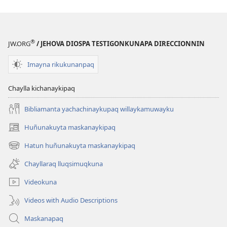
®
JW.ORG
/ JEHOVA DIOSPA TESTIGONKUNAPA DIRECCIONNIN
Imayna rikukunanpaq
Chaylla kichanaykipaq
Bibliamanta yachachinaykupaq willaykamuwayku
Huñunakuyta maskanaykipaq
(abre
una
Hatun huñunakuyta maskanaykipaq
(abre
nueva
una
ventana)
Chayllaraq lluqsimuqkuna
nueva
ventana)
Videokuna
Videos with Audio Descriptions
Maskanapaq