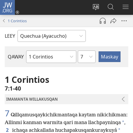
JW.ORG
Qallarinaykipaq
(abre
Rimaynikita
JW.ORG
AK
una
cambianapaq
nisqapi
KA
1 Corintios
nueva
maskana
QA
ventana)
LEEY
kaq
QAWAY
Bibliapa
capitulo
libron
1 Corintios
7:1-40
IMAMANTA WILLAKUSQAN
7
Qillqamusqaykichikmantaqa kaytam nikichikman:
*
Allinmi kanman warmita qari mana llachpayninqa
,
2
*
ichaqa achkallaña huchapakusqankuraykuyá