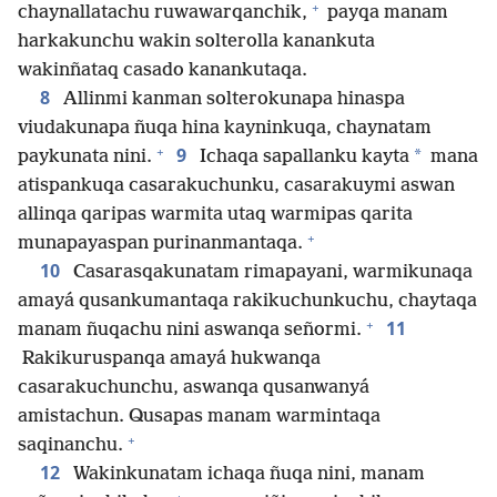
+
chaynallatachu ruwawarqanchik,
payqa manam
harkakunchu wakin solterolla kanankuta
wakinñataq casado kanankutaqa.
8
Allinmi kanman solterokunapa hinaspa
viudakunapa ñuqa hina kayninkuqa, chaynatam
+
9
*
paykunata nini.
Ichaqa sapallanku kayta
mana
atispankuqa casarakuchunku, casarakuymi aswan
allinqa qaripas warmita utaq warmipas qarita
+
munapayaspan purinanmantaqa.
10
Casarasqakunatam rimapayani, warmikunaqa
amayá qusankumantaqa rakikuchunkuchu, chaytaqa
+
11
manam ñuqachu nini aswanqa señormi.
Rakikuruspanqa amayá hukwanqa
casarakuchunchu, aswanqa qusanwanyá
amistachun. Qusapas manam warmintaqa
+
saqinanchu.
12
Wakinkunatam ichaqa ñuqa nini, manam