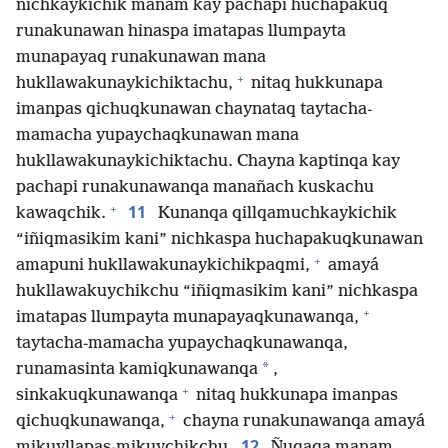
nichkaykichik manam kay pachapi huchapakuq
runakunawan hinaspa imatapas llumpayta
munapayaq runakunawan mana
+
hukllawakunaykichiktachu,
nitaq hukkunapa
imanpas qichuqkunawan chaynataq taytacha-
mamacha yupaychaqkunawan mana
hukllawakunaykichiktachu. Chayna kaptinqa kay
pachapi runakunawanqa manañach kuskachu
+
11
kawaqchik.
Kunanqa qillqamuchkaykichik
“iñiqmasikim kani” nichkaspa huchapakuqkunawan
+
amapuni hukllawakunaykichikpaqmi,
amayá
hukllawakuychikchu “iñiqmasikim kani” nichkaspa
+
imatapas llumpayta munapayaqkunawanqa,
taytacha-mamacha yupaychaqkunawanqa,
*
runamasinta kamiqkunawanqa
,
+
sinkakuqkunawanqa
nitaq hukkunapa imanpas
+
qichuqkunawanqa,
chayna runakunawanqa amayá
12
mikuyllapas-mikuychikchu.
Ñuqaqa manam