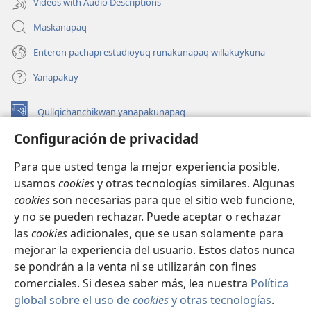
Videos with Audio Descriptions
Maskanapaq
Enteron pachapi estudioyuq runakunapaq willakuykuna
Yanapakuy
Qullqichanchikwan yanapakunapaq
(abre
una
Configuración de privacidad
nueva
INTERNETPI QILLQAKUNA Watchtower™
(abre
ventana)
Para que usted tenga la mejor experiencia posible,
una
®
JW Hub
usamos
cookies
y otras tecnologías similares. Algunas
nueva
(abre
ventana)
cookies
son necesarias para que el sitio web funcione,
una
JW Library®
nueva
y no se pueden rechazar. Puede aceptar o rechazar
ventana)
las
cookies
adicionales, que se usan solamente para
Watchtower Library
mejorar la experiencia del usuario. Estos datos nunca
se pondrán a la venta ni se utilizarán con fines
comerciales. Si desea saber más, lea nuestra
Política
global sobre el uso de
cookies
y otras tecnologías
.