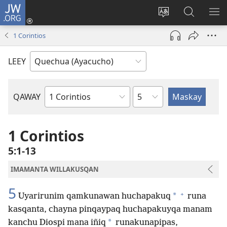
JW.ORG
Qallarinaykipaq
(abre
Rimaynikita
JW.ORG
AK
una
cambianapaq
nisqapi
KA
1 Corintios
nueva
maskana
QA
ventana)
LEEY
kaq
QAWAY
Bibliapa
capitulo
libron
1 Corintios
5:1-13
IMAMANTA WILLAKUSQAN
5
+
*
Uyarirunim qamkunawan huchapakuq
runa
kasqanta, chayna pinqaypaq huchapakuyqa manam
*
kanchu Diospi mana iñiq
runakunapipas,