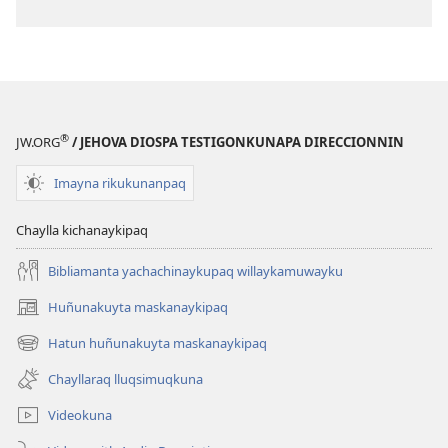
®
JW.ORG
/ JEHOVA DIOSPA TESTIGONKUNAPA DIRECCIONNIN
Imayna rikukunanpaq
Chaylla kichanaykipaq
Bibliamanta yachachinaykupaq willaykamuwayku
Huñunakuyta maskanaykipaq
(abre
una
Hatun huñunakuyta maskanaykipaq
(abre
nueva
una
ventana)
Chayllaraq lluqsimuqkuna
nueva
ventana)
Videokuna