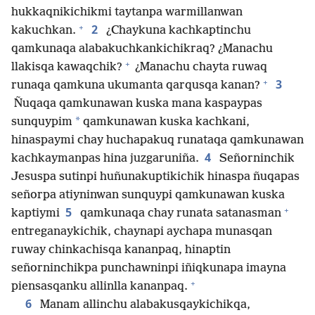
hukkaqnikichikmi taytanpa warmillanwan
+
2
kakuchkan.
¿Chaykuna kachkaptinchu
qamkunaqa alabakuchkankichikraq? ¿Manachu
+
llakisqa kawaqchik?
¿Manachu chayta ruwaq
+
3
runaqa qamkuna ukumanta qarqusqa kanan?
Ñuqaqa qamkunawan kuska mana kaspaypas
*
sunquypim
qamkunawan kuska kachkani,
hinaspaymi chay huchapakuq runataqa qamkunawan
4
kachkaymanpas hina juzgaruniña.
Señorninchik
Jesuspa sutinpi huñunakuptikichik hinaspa ñuqapas
señorpa atiyninwan sunquypi qamkunawan kuska
+
5
kaptiymi
qamkunaqa chay runata satanasman
entreganaykichik, chaynapi aychapa munasqan
ruway chinkachisqa kananpaq, hinaptin
señorninchikpa punchawninpi iñiqkunapa imayna
+
piensasqanku allinlla kananpaq.
6
Manam allinchu alabakusqaykichikqa,