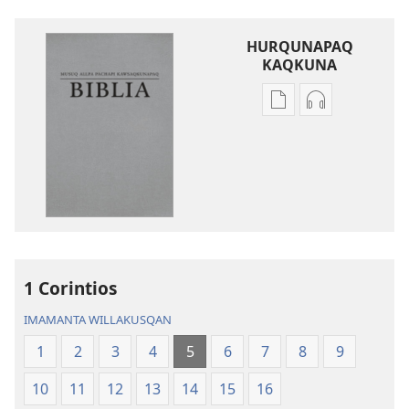
HURQUNAPAQ
KAQKUNA
Qillqakunata
Uyarinapaq
hurqunapaq
kaqkunata
Musuq
hurqunapaq
allpa
Musuq
pachapi
allpa
kawsaqkunapaq
pachapi
biblia
kawsaqkuna
biblia
1 Corintios
IMAMANTA WILLAKUSQAN
1
2
3
4
5
6
7
8
9
10
11
12
13
14
15
16