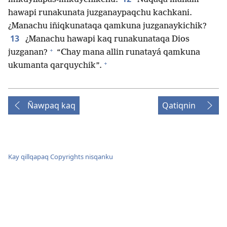
hawapi runakunata juzganaypaqchu kachkani.
¿Manachu iñiqkunataqa qamkuna juzganaykichik?
13
¿Manachu hawapi kaq runakunataqa Dios
+
juzganan?
“Chay mana allin runatayá qamkuna
+
ukumanta qarquychik”.
Ñawpaq kaq
Qatiqnin
Kay qillqapaq Copyrights nisqanku