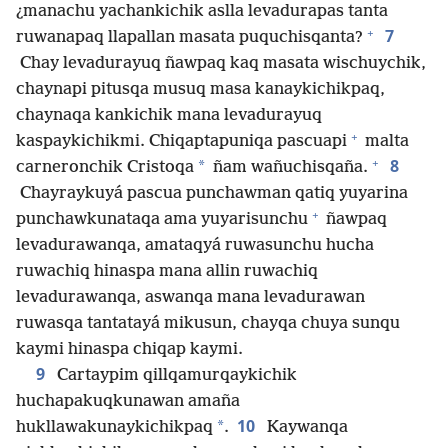
¿manachu yachankichik aslla levadurapas tanta
+
7
ruwanapaq llapallan masata puquchisqanta?
Chay levadurayuq ñawpaq kaq masata wischuychik,
chaynapi pitusqa musuq masa kanaykichikpaq,
chaynaqa kankichik mana levadurayuq
+
kaspaykichikmi. Chiqaptapuniqa pascuapi
malta
+
8
*
carneronchik Cristoqa
ñam wañuchisqaña.
Chayraykuyá pascua punchawman qatiq yuyarina
+
punchawkunataqa ama yuyarisunchu
ñawpaq
levadurawanqa, amataqyá ruwasunchu hucha
ruwachiq hinaspa mana allin ruwachiq
levadurawanqa, aswanqa mana levadurawan
ruwasqa tantatayá mikusun, chayqa chuya sunqu
kaymi hinaspa chiqap kaymi.
9
Cartaypim qillqamurqaykichik
huchapakuqkunawan amaña
10
*
hukllawakunaykichikpaq
.
Kaywanqa