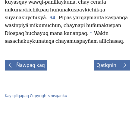
kuyasqay wawqi-panillaykuna, chay cenata
mikunaykichikpaq huñunakuspaykichikqa
34
suyanakuychikyá.
Pipas yarqaymanta kaspanqa
wasinpiyá mikumuchun, chaynapi huñunakuspan
+
Diospaq huchayuq mana kananpaq.
Wakin
sasachakuykunataqa chayamuspayñam allichasaq.
Ñawpaq kaq
Qatiqnin
Kay qillqapaq Copyrights nisqanku