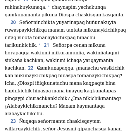
+
rakinakuykunaqa,
chaynapim yachakunqa
qamkunamanta pikuna Diospa chaskisqan kasqanta.
20
Señorninchikta yuyarinapaq huñunakuyta
ruwaspaykichikqa manam tantata mikunaykichikpaq
nitaq vinota tomanaykichikpaq hinachu
+
21
tarikunkichik.
Señorpa cenan mikuna
horapaqqa wakinmi mikuramunña, wakinñataqmi
sinkaña kachkan, wakinmi ichaqa yarqaymanta
22
kachkan.
Qamkunapaqqa, ¿manachu wasikichik
kan mikunaykichikpaq hinaspa tomanaykichikpaq?
Icha, ¿Diospi iñiqkunatachu mana kaqpaqta hina
hapinkichik hinaspa mana imayuq kaqkunatapas
pinqaypi churachkankichik? ¿Ima nikichikmantaq?
¿Alabaykichikmanchu? Manam kaymantaqa
alabaykichikchu.
23
Ñuqaqa señormanta chaskisqaytam
willarqaykichik, señor Jesusmi qipanchasqa kanan