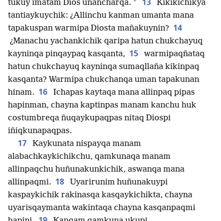
+
13
tukuy imatam Dios unancharqa.
Kikikichikyá
tantiaykuychik: ¿Allinchu kanman umanta mana
14
tapakuspan warmipa Diosta mañakuynin?
¿Manachu yachankichik qaripa hatun chukchayuq
15
kayninqa pinqaypaq kasqanta,
warmipaqñataq
hatun chukchayuq kayninqa sumaqllaña kikinpaq
kasqanta? Warmipa chukchanqa uman tapakunan
16
hinam.
Ichapas kaytaqa mana allinpaq pipas
hapinman, chayna kaptinpas manam kanchu huk
costumbreqa ñuqaykupaqpas nitaq Diospi
iñiqkunapaqpas.
17
Kaykunata nispayqa manam
alabachkaykichikchu, qamkunaqa manam
allinpaqchu huñunakunkichik, aswanqa mana
18
allinpaqmi.
Uyarirunim huñunakuypi
kaspaykichik rakinasqa kasqaykichikta, chayna
uyarisqaymanta wakintaqa chayna kasqanpaqmi
19
hapini.
Kanqam qamkuna ukupi