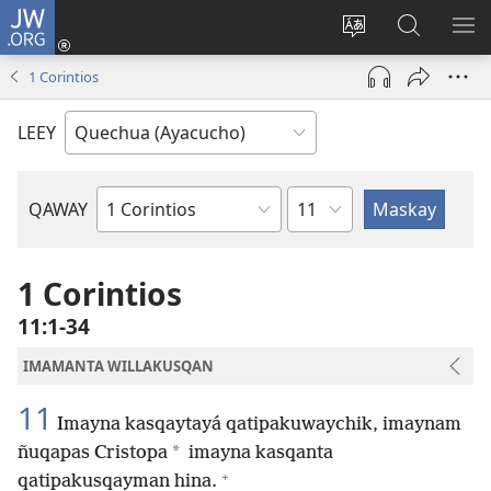
JW.ORG
Qallarinaykipaq
(abre
Rimaynikita
JW.ORG
AK
una
cambianapaq
nisqapi
KA
1 Corintios
nueva
maskana
QA
ventana)
LEEY
kaq
QAWAY
Bibliapa
capitulo
libron
1 Corintios
11:1-34
IMAMANTA WILLAKUSQAN
11
Imayna kasqaytayá qatipakuwaychik, imaynam
*
ñuqapas Cristopa
imayna kasqanta
+
qatipakusqayman hina.