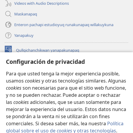
Videos with Audio Descriptions
Maskanapaq
Enteron pachapi estudioyuq runakunapaq willakuykuna
Yanapakuy
Qullqichanchikwan yanapakunapaq
(abre
una
Configuración de privacidad
nueva
INTERNETPI QILLQAKUNA Watchtower™
(abre
ventana)
Para que usted tenga la mejor experiencia posible,
una
®
JW Hub
usamos
cookies
y otras tecnologías similares. Algunas
nueva
(abre
ventana)
cookies
son necesarias para que el sitio web funcione,
una
JW Library®
nueva
y no se pueden rechazar. Puede aceptar o rechazar
ventana)
las
cookies
adicionales, que se usan solamente para
Watchtower Library
mejorar la experiencia del usuario. Estos datos nunca
se pondrán a la venta ni se utilizarán con fines
comerciales. Si desea saber más, lea nuestra
Política
global sobre el uso de
cookies
y otras tecnologías
.