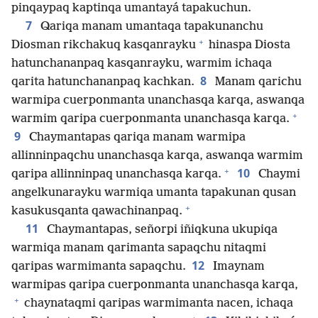
pinqaypaq kaptinqa umantayá tapakuchun.
7
Qariqa manam umantaqa tapakunanchu
+
Diosman rikchakuq kasqanrayku
hinaspa Diosta
hatunchananpaq kasqanrayku, warmim ichaqa
8
qarita hatunchananpaq kachkan.
Manam qarichu
warmipa cuerponmanta unanchasqa karqa, aswanqa
+
warmim qaripa cuerponmanta unanchasqa karqa.
9
Chaymantapas qariqa manam warmipa
allinninpaqchu unanchasqa karqa, aswanqa warmim
+
10
qaripa allinninpaq unanchasqa karqa.
Chaymi
angelkunarayku warmiqa umanta tapakunan qusan
+
kasukusqanta qawachinanpaq.
11
Chaymantapas, señorpi iñiqkuna ukupiqa
warmiqa manam qarimanta sapaqchu nitaqmi
12
qaripas warmimanta sapaqchu.
Imaynam
warmipas qaripa cuerponmanta unanchasqa karqa,
+
chaynataqmi qaripas warmimanta nacen, ichaqa