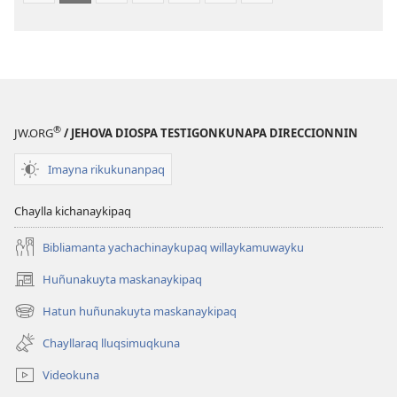
®
JW.ORG
/ JEHOVA DIOSPA TESTIGONKUNAPA DIRECCIONNIN
Imayna rikukunanpaq
Chaylla kichanaykipaq
Bibliamanta yachachinaykupaq willaykamuwayku
Huñunakuyta maskanaykipaq
(abre
una
Hatun huñunakuyta maskanaykipaq
(abre
nueva
una
ventana)
Chayllaraq lluqsimuqkuna
nueva
ventana)
Videokuna