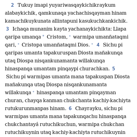
2
Tukuy imapi yuyariwasqaykichikraykum
alabaykichik, qamkunaqa yachachisqayman hinam
kamachikuykunata allintapuni kasukuchkankichik.
3
Ichaqa munanim kayta yachanaykichikta: Llapa
+
*
qaripa umanqa
Cristom,
warmipa umanñataqmi
+
+
4
qari,
Cristopa umanñataqmi Dios.
Sichu pi
qaripas umanta tapakuruspan Diosta mañakunqa
utaq Diospa nisqankunamanta willakunqa
5
hinaspanqa umantam pinqaypi churachkan.
Sichu pi warmipas umanta mana tapakuspan Diosta
mañakunqa utaq Diospa nisqankunamanta
+
willakunqa
hinaspanqa umantam pinqayman
churan, chayqa kanman chukchanta kachiy-kachiyta
6
rutukurunmanpas hinam.
Chayrayku, sichu pi
warmipas umanta mana tapakunqachu hinaspanqa
chukchantayá rutuchikuchun, warmipa chukchan
rutuchikuynin utaq kachiy-kachiyta rutuchikuynin