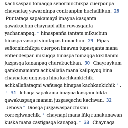
kachkaspan tomaqqa señorninchikpa cuerponpa
28
chaynataq yawarninpa contranpim huchallikun.
Puntataqa sapakamayá imayna kasqanta
qawakuchun chaynapi allin ruwasqanta
+
yachananpaq,
hinaspanña tantata mikuchun
29
hinaspa vasopi vinotapas tomachun.
Pipas
señorninchikpa cuerpon imawan tupasqanta mana
entiendespan mikuqqa hinaspa tomaqqa kikillanmi
30
juzgasqa kananpaq churakuchkan.
Chayraykum
qamkunamanta achkallaña mana kallpayuq hina
chaynataq unqusqa hina kachkankichik,
*
achkallañataqmi wañusqa hinapas kachkankichik
.
+
31
Ichaqa sapakama imayna kasqanchikta
32
qawakuspaqa manam juzgasqachu kachwan.
*
Jehova
Diosqa juzgawaspanchikmi
+
corregiwanchik,
chaynapi mana iñiq runakunawan
+
33
kuska mana castigasqa kanapaq.
Chaynaqa