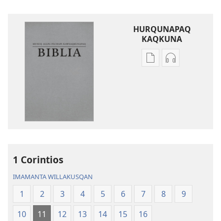
HURQUNAPAQ
KAQKUNA
Qillqakunata
Uyarinapaq
hurqunapaq
kaqkunata
Musuq
hurqunapaq
allpa
Musuq
pachapi
allpa
kawsaqkunapaq
pachapi
biblia
kawsaqkuna
biblia
1 Corintios
IMAMANTA WILLAKUSQAN
1
2
3
4
5
6
7
8
9
10
11
12
13
14
15
16