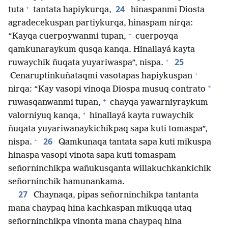
+
24
tuta
tantata hapiykurqa,
hinaspanmi Diosta
agradecekuspan partiykurqa, hinaspam nirqa:
+
“Kayqa cuerpoywanmi tupan,
cuerpoyqa
qamkunaraykum qusqa kanqa. Hinallayá kayta
+
25
ruwaychik ñuqata yuyariwaspa”, nispa.
+
Cenaruptinkuñataqmi vasotapas hapiykuspan
*
nirqa: “Kay vasopi vinoqa Diospa musuq contrato
+
ruwasqanwanmi tupan,
chayqa yawarniyraykum
+
valorniyuq kanqa,
hinallayá kayta ruwaychik
ñuqata yuyariwanaykichikpaq sapa kuti tomaspa”,
+
26
nispa.
Qamkunaqa tantata sapa kuti mikuspa
hinaspa vasopi vinota sapa kuti tomaspam
señorninchikpa wañukusqanta willakuchkankichik
señorninchik hamunankama.
27
Chaynaqa, pipas señorninchikpa tantanta
mana chaypaq hina kachkaspan mikuqqa utaq
señorninchikpa vinonta mana chaypaq hina