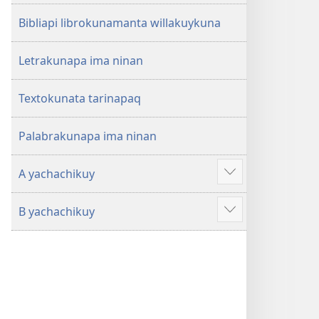
Bibliapi librokunamanta willakuykuna
Letrakunapa ima ninan
Textokunata tarinapaq
Palabrakunapa ima ninan
A yachachikuy
Mas
qawaytam
B yachachikuy
munani
Mas
qawaytam
munani