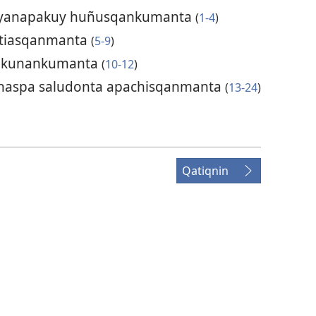
q yanapakuy huñusqankumanta
(
1-4
)
ntiasqanmanta
(
5-9
)
tukunankumanta
(
10-12
)
naspa saludonta apachisqanmanta
(
13-24
)
Qatiqnin