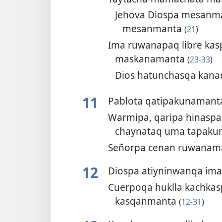
Jehova Diospa mesanm
mesanmanta
(
21
)
Ima ruwanapaq libre kas
maskanamanta
(
23-33
)
Dios hatunchasqa kan
11
Pablota qatipakunaman
Warmipa, qaripa hinasp
chaynataq uma tapak
Señorpa cenan ruwanam
12
Diospa atiyninwanqa im
Cuerpoqa huklla kachkas
kasqanmanta
(
12-31
)