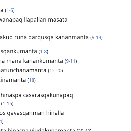
ta
(
1-5
)
uwanapaq llapallan masata
akuq runa qarqusqa kananmanta
(
9-13
)
kasqankumanta
(
1-8
)
kuna mana kanankumanta
(
9-11
)
 hatunchanamanta
(
12-20
)
tinamanta
(
18
)
hinaspa casarasqakunapaq
a
(
1-16
)
ios qayasqanman hinalla
4
)
ta hinaspa viudakunamanta
(
25-40
)