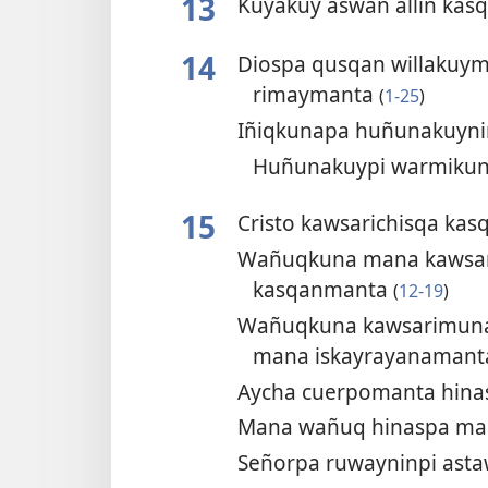
13
Kuyakuy aswan allin ka
14
Diospa qusqan willakuym
rimaymanta
(
1-25
)
Iñiqkunapa huñunakuyn
Huñunakuypi warmiku
15
Cristo kawsarichisqa ka
Wañuqkuna mana kawsari
kasqanmanta
(
12-19
)
Wañuqkuna kawsarimuna
mana iskayrayanaman
Aycha cuerpomanta hina
Mana wañuq hinaspa ma
Señorpa ruwayninpi ast