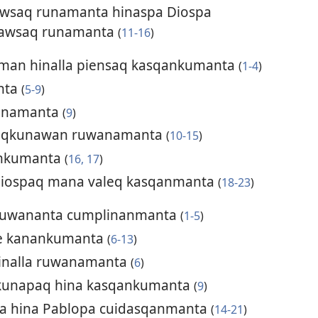
wsaq runamanta hinaspa Diospa
kawsaq runamanta
(
11-16
)
aman hinalla piensaq kasqankumanta
(
1-4
)
nta
(
5-9
)
kunamanta
(
9
)
kaqkunawan ruwanamanta
(
10-15
)
ankumanta
(
16, 17
)
Diospaq mana valeq kasqanmanta
(
18-23
)
ruwananta cumplinanmanta
(
1-5
)
lde kanankumanta
(
6-13
)
inalla ruwanamanta
(
6
)
akunapaq hina kasqankumanta
(
9
)
nta hina Pablopa cuidasqanmanta
(
14-21
)