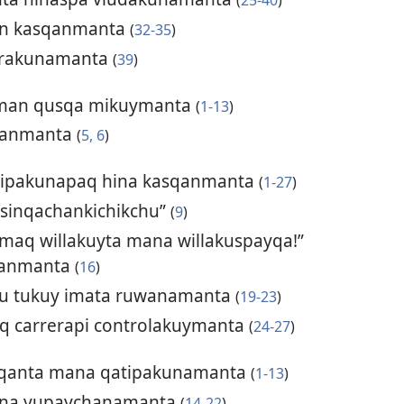
lin kasqanmanta
(
32-35
)
sarakunamanta
(
39
)
man qusqa mikuymanta
(
1-13
)
sqanmanta
(
5, 6
)
atipakunapaq hina kasqanmanta
(
1-27
)
 sinqachankichikchu”
(
9
)
maq willakuyta mana willakuspayqa!”
qanmanta
(
16
)
ku tukuy imata ruwanamanta
(
19-23
)
q carrerapi controlakuymanta
(
24-27
)
sqanta mana qatipakunamanta
(
1-13
)
ana yupaychanamanta
(
14-22
)