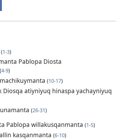
a
(
1-3
)
amanta Pablopa Diosta
(
4-9
)
kamachikuymanta
(
10-17
)
k Diosqa atiyniyuq hinaspa yachayniyuq
akunamanta
(
26-31
)
nta Pablopa willakusqanmanta
(
1-5
)
allin kasqanmanta
(
6-10
)