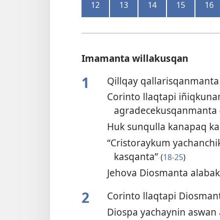
12
13
14
15
16
Imamanta willakusqan
1
Qillqay qallarisqanmant
Corinto llaqtapi iñiqkun
agradecekusqanmanta
Huk sunqulla kanapaq 
“Cristoraykum yachanchi
kasqanta”
(
18-25
)
Jehova Diosmanta alab
2
Corinto llaqtapi Diosma
Diospa yachaynin aswan 