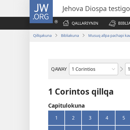
JW.ORG
Jehova Diospa testig
QALLARIYNIN
BIBL
Qillqakuna
Bibliakuna
Musuq allpa pachapi ka
k
QAWAY
Bibliapa
ca
libron
1 Corintos qillqa
Capitulokuna
1
2
3
4
5