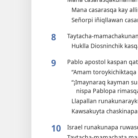
Mana casarasqa kay al
Señorpi iñiqllawan ca
8
Taytacha-mamachakuna
Huklla Diosninchik ka
9
Pablo apostol kaspan q
“Amam toroykichiktaqa
“¡Imaynaraq kayman su
nispa Pablopa rimas
Llapallan runakunaray
Kawsakuyta chaskinapa
10
Israel runakunapa ruwa
Taytacha-mamachata m