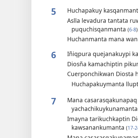
5
Huchapakuy kasqanman
Aslla levadura tantata r
puquchisqanmanta
(
6-8
)
Huchanmanta mana wan
6
Iñiqpura quejanakuypi 
Diosña kamachiptin pi
Cuerponchikwan Diosta
Huchapakuymanta llup
7
Mana casarasqakunapaq 
yachachikuykunamant
Imayna tarikuchkaptin D
kawsanankumanta
(
17-2
Mana casarasqakunaman