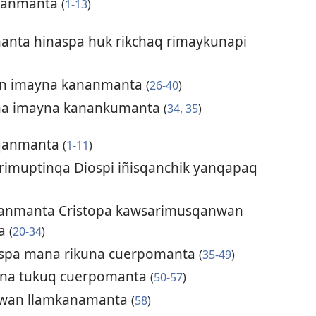
sqanmanta
(
1-13
)
anta hinaspa huk rikchaq rimaykunapi
in imayna kananmanta
(
26-40
)
na imayna kanankumanta
(
34, 35
)
sqanmanta
(
1-11
)
muptinqa Diospi iñisqanchik yanqapaq
nmanta Cristopa kawsarimusqanwan
ta
(
20-34
)
spa mana rikuna cuerpomanta
(
35-49
)
na tukuq cuerpomanta
(
50-57
)
awan llamkanamanta
(
58
)