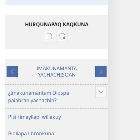
HURQUNAPAQ KAQKUNA
Qillqakunata
Uyarinapaq
hurqunapaq
kaqkunata
Musuq
hurqunapaq
allpa
Musuq
IMAKUNAMANTA
pachapi
allpa
YACHACHISQAN
Ñawpaq
Qatiqnin
kawsaqkunapaq
pachapi
kaq
biblia
kawsaqkunapaq
biblia
¿Imakunamantam Diospa
Mas
palabran yachachin?
qawaytam
munani
Pisi rimayllapi willakuy
Bibliapa libronkuna