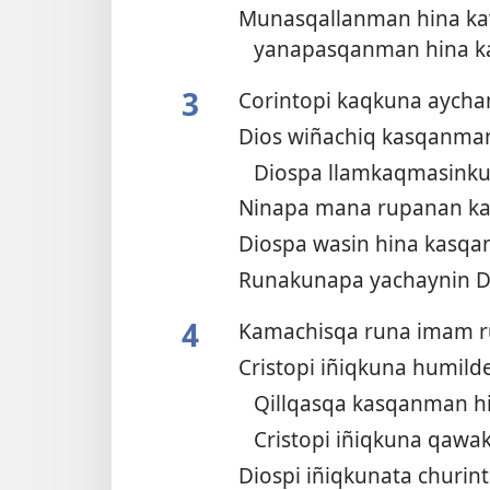
Munasqallanman hina ka
yanapasqanman hina 
3
Corintopi kaqkuna aych
Dios wiñachiq kasqanma
Diospa llamkaqmasin
Ninapa mana rupanan 
Diospa wasin hina kasq
Runakunapa yachaynin 
4
Kamachisqa runa imam 
Cristopi iñiqkuna humi
Qillqasqa kasqanman h
Cristopi iñiqkuna qaw
Diospi iñiqkunata churi