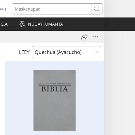
paq
Maskanapaq
ICIA
ÑUQAYKUMANTA
a)
LEEY