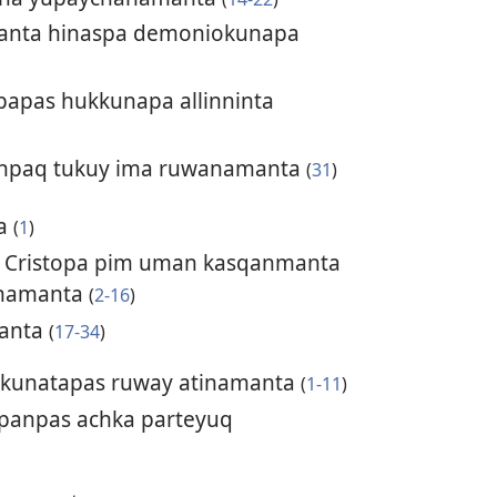
anta hinaspa demoniokunapa
papas hukkunapa allinninta
anpaq tukuy ima ruwanamanta
(
31
)
ta
(
1
)
a Cristopa pim uman kasqanmanta
unamanta
(
2-16
)
anta
(
17-34
)
akunatapas ruway atinamanta
(
1-11
)
panpas achka parteyuq