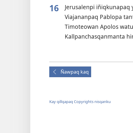
16
Jerusalenpi iñiqkunapa
Viajananpaq Pablopa ta
Timoteowan Apolos wa
Kallpanchasqanmanta hi
Ñawpaq kaq
Kay qillqapaq Copyrights nisqanku