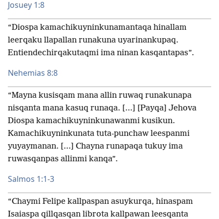
Josuey 1:8
“Diospa kamachikuyninkunamantaqa hinallam
leerqaku llapallan runakuna uyarinankupaq.
Entiendechirqakutaqmi ima ninan kasqantapas”.
Nehemias 8:8
“Mayna kusisqam mana allin ruwaq runakunapa
nisqanta mana kasuq runaqa. [...] [Payqa] Jehova
Diospa kamachikuyninkunawanmi kusikun.
Kamachikuyninkunata tuta-punchaw leespanmi
yuyaymanan. [...] Chayna runapaqa tukuy ima
ruwasqanpas allinmi kanqa”.
Salmos 1:1-3
“Chaymi Felipe kallpaspan asuykurqa, hinaspam
Isaiaspa qillqasqan librota kallpawan leesqanta