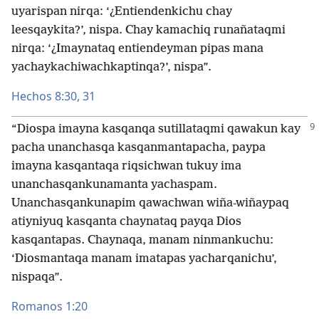
uyarispan nirqa: ‘¿Entiendenkichu chay
leesqaykita?’, nispa. Chay kamachiq runañataqmi
nirqa: ‘¿Imaynataq entiendeyman pipas mana
yachaykachiwachkaptinqa?’, nispa”.
Hechos 8:30, 31
“Diospa imayna kasqanqa sutillataqmi qawakun kay
pacha unanchasqa kasqanmantapacha, paypa
imayna kasqantaqa riqsichwan tukuy ima
unanchasqankunamanta yachaspam.
Unanchasqankunapim qawachwan wiña-wiñaypaq
atiyniyuq kasqanta chaynataq payqa Dios
kasqantapas. Chaynaqa, manam ninmankuchu:
‘Diosmantaqa manam imatapas yacharqanichu’,
nispaqa”.
Romanos 1:20