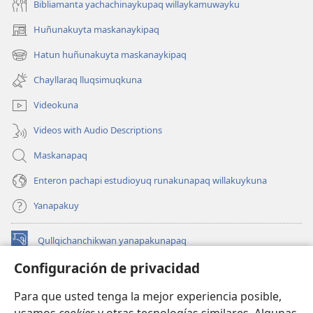
Bibliamanta yachachinaykupaq willaykamuwayku
Huñunakuyta maskanaykipaq
(abre
una
Hatun huñunakuyta maskanaykipaq
(abre
nueva
una
ventana)
Chayllaraq lluqsimuqkuna
nueva
ventana)
Videokuna
Videos with Audio Descriptions
Maskanapaq
Enteron pachapi estudioyuq runakunapaq willakuykuna
Yanapakuy
Qullqichanchikwan yanapakunapaq
(abre
una
Configuración de privacidad
nueva
INTERNETPI QILLQAKUNA Watchtower™
(abre
ventana)
Para que usted tenga la mejor experiencia posible,
una
®
JW Hub
nueva