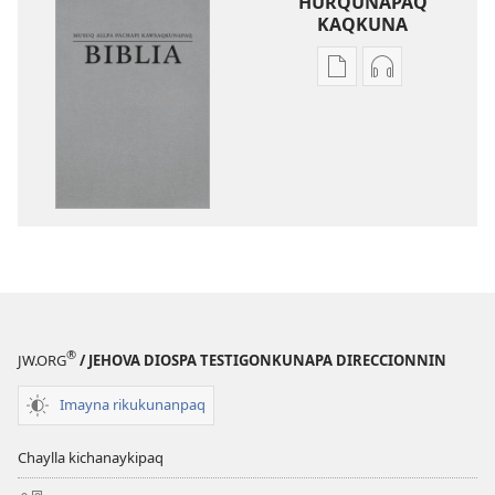
HURQUNAPAQ
KAQKUNA
Qillqakunata
Uyarinapaq
hurqunapaq
kaqkunata
Musuq
hurqunapaq
allpa
Musuq
pachapi
allpa
kawsaqkunapaq
pachapi
biblia
kawsaqkuna
biblia
®
JW.ORG
/ JEHOVA DIOSPA TESTIGONKUNAPA DIRECCIONNIN
Imayna rikukunanpaq
Chaylla kichanaykipaq