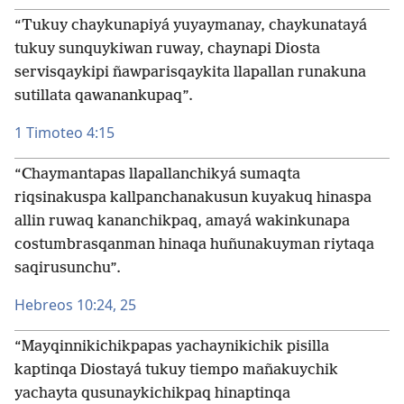
“Tukuy chaykunapiyá yuyaymanay, chaykunatayá
tukuy sunquykiwan ruway, chaynapi Diosta
servisqaykipi ñawparisqaykita llapallan runakuna
sutillata qawanankupaq”.
1 Timoteo 4:15
“Chaymantapas llapallanchikyá sumaqta
riqsinakuspa kallpanchanakusun kuyakuq hinaspa
allin ruwaq kananchikpaq, amayá wakinkunapa
costumbrasqanman hinaqa huñunakuyman riytaqa
saqirusunchu”.
Hebreos 10:24, 25
“Mayqinnikichikpapas yachaynikichik pisilla
kaptinqa Diostayá tukuy tiempo mañakuychik
yachayta qusunaykichikpaq hinaptinqa