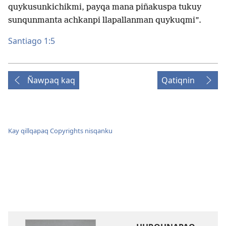
quykusunkichikmi, payqa mana piñakuspa tukuy
sunqunmanta achkanpi llapallanman quykuqmi”.
Santiago 1:5
Ñawpaq kaq
Qatiqnin
Kay qillqapaq Copyrights nisqanku