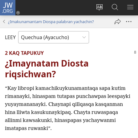
JW.ORG
Qallarinaykipaq
(abre
Rimaynikita
JW.ORG
AK
una
cambianapaq
nisqapi
KA
¿Imakunamantam Diospa palabran yachachin?
nueva
maskana
QA
ventana)
LEEY
2 KAQ TAPUKUY
¿Imaynatam Diosta
riqsichwan?
“Kay libropi kamachikuykunamantaqa sapa kutim
rimanayki, hinaspam tutapas punchawpas leespayki
yuyaymananayki. Chaynapi qillqasqa kasqanman
hina lliwta kasukunaykipaq. Chayta ruwaspaqa
allinmi kawsakunki, hinaspapas yachaywanmi
imatapas ruwanki”.