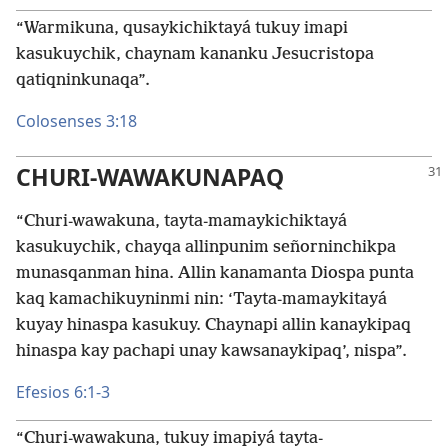
“Warmikuna, qusaykichiktayá tukuy imapi
kasukuychik, chaynam kananku Jesucristopa
qatiqninkunaqa”.
Colosenses 3:18
CHURI-WAWAKUNAPAQ
“Churi-wawakuna, tayta-mamaykichiktayá
kasukuychik, chayqa allinpunim señorninchikpa
munasqanman hina. Allin kanamanta Diospa punta
kaq kamachikuyninmi nin: ‘Tayta-mamaykitayá
kuyay hinaspa kasukuy. Chaynapi allin kanaykipaq
hinaspa kay pachapi unay kawsanaykipaq’, nispa”.
Efesios 6:1-3
“Churi-wawakuna, tukuy imapiyá tayta-