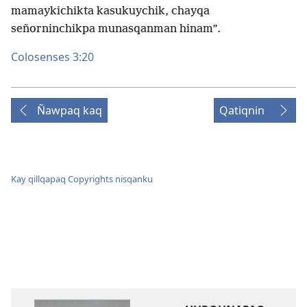
mamaykichikta kasukuychik, chayqa
señorninchikpa munasqanman hinam”.
Colosenses 3:20
Ñawpaq kaq
Qatiqnin
Kay qillqapaq Copyrights nisqanku