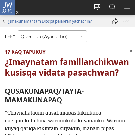
JW.ORG
Qallarinaykipaq
(abre
Rimaynikita
JW.ORG
AK
una
cambianapaq
nisqapi
KA
¿Imakunamantam Diospa palabran yachachin?
nueva
maskana
QA
ventana)
LEEY
17 KAQ TAPUKUY
¿Imaynatam familianchikwan
kusisqa vidata pasachwan?
QUSAKUNAPAQ/TAYTA-
MAMAKUNAPAQ
“Chaynallataqmi qusakunapas kikinkupa
cuerponkuta hina warminkuta kuyananku. Warmin
kuyaq qariqa kikintam kuyakun, manam pipas