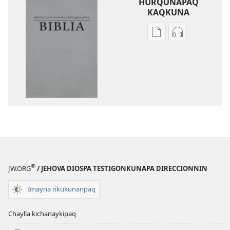
HURQUNAPAQ
KAQKUNA
Qillqakunata
Uyarinapaq
hurqunapaq
kaqkunata
Musuq
hurqunapaq
allpa
Musuq
pachapi
allpa
kawsaqkunapaq
pachapi
biblia
kawsaqkuna
biblia
®
JW.ORG
/ JEHOVA DIOSPA TESTIGONKUNAPA DIRECCIONNIN
Imayna rikukunanpaq
Chaylla kichanaykipaq