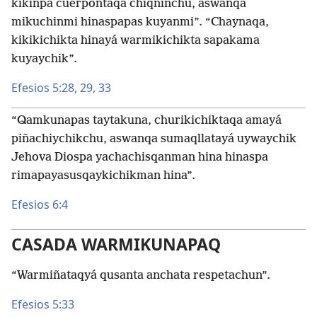
kikinpa cuerpontaqa chiqninchu, aswanqa
mikuchinmi hinaspapas kuyanmi”. “Chaynaqa,
kikikichikta hinayá warmikichikta sapakama
kuyaychik”.
Efesios 5:28, 29,
33
“Qamkunapas taytakuna, churikichiktaqa amayá
piñachiychikchu, aswanqa sumaqllatayá uywaychik
Jehova Diospa yachachisqanman hina hinaspa
rimapayasusqaykichikman hina”.
Efesios 6:4
CASADA WARMIKUNAPAQ
“Warmiñataqyá qusanta anchata respetachun”.
Efesios 5:33