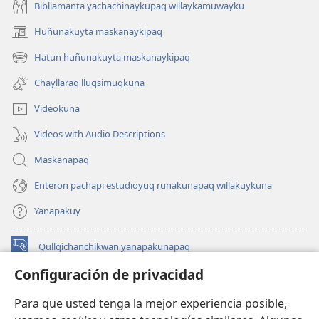
Bibliamanta yachachinaykupaq willaykamuwayku
Huñunakuyta maskanaykipaq
(abre
una
Hatun huñunakuyta maskanaykipaq
(abre
nueva
una
ventana)
Chayllaraq lluqsimuqkuna
nueva
ventana)
Videokuna
Videos with Audio Descriptions
Maskanapaq
Enteron pachapi estudioyuq runakunapaq willakuykuna
Yanapakuy
Qullqichanchikwan yanapakunapaq
(abre
una
Configuración de privacidad
nueva
INTERNETPI QILLQAKUNA Watchtower™
(abre
ventana)
Para que usted tenga la mejor experiencia posible,
una
®
JW Hub