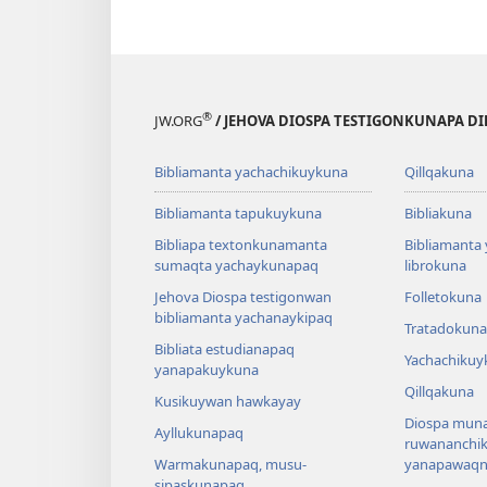
®
JW.ORG
/ JEHOVA DIOSPA TESTIGONKUNAPA D
Bibliamanta yachachikuykuna
Qillqakuna
Bibliamanta tapukuykuna
Bibliakuna
Bibliapa textonkunamanta
Bibliamanta
sumaqta yachaykunapaq
librokuna
Jehova Diospa testigonwan
Folletokuna
bibliamanta yachanaykipaq
Tratadokuna
Bibliata estudianapaq
Yachachikuy
yanapakuykuna
Qillqakuna
Kusikuywan hawkayay
Diospa muna
Ayllukunapaq
ruwananchi
Warmakunapaq, musu-
yanapawaqni
sipaskunapaq