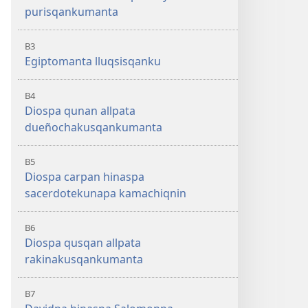
purisqankumanta
B3
Egiptomanta lluqsisqanku
B4
Diospa qunan allpata
dueñochakusqankumanta
B5
Diospa carpan hinaspa
sacerdotekunapa kamachiqnin
B6
Diospa qusqan allpata
rakinakusqankumanta
B7