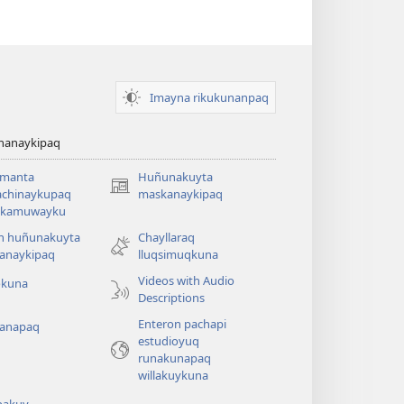
Imayna rikukunanpaq
chanaykipaq
amanta
Huñunakuyta
(abre
achinaykupaq
maskanaykipaq
una
aykamuwayku
nueva
n huñunakuyta
Chayllaraq
ventana)
anaykipaq
lluqsimuqkuna
Videos with Audio
okuna
Descriptions
Enteron pachapi
anapaq
estudioyuq
runakunapaq
willakuykuna
pakuy