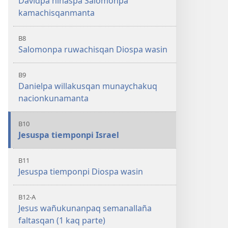
Davidpa hinaspa Salomonpa
kamachisqanmanta
B8
Salomonpa ruwachisqan Diospa wasin
B9
Danielpa willakusqan munaychakuq
nacionkunamanta
B10
Jesuspa tiemponpi Israel
B11
Jesuspa tiemponpi Diospa wasin
B12-A
Jesus wañukunanpaq semanallaña
faltasqan (1 kaq parte)