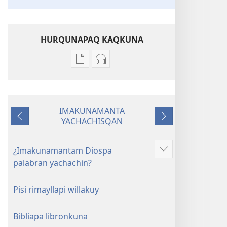
HURQUNAPAQ KAQKUNA
Qillqakunata
Uyarinapaq
hurqunapaq
kaqkunata
Musuq
hurqunapaq
allpa
Musuq
IMAKUNAMANTA
pachapi
allpa
YACHACHISQAN
Ñawpaq
Qatiqnin
kawsaqkunapaq
pachapi
kaq
biblia
kawsaqkunapaq
biblia
¿Imakunamantam Diospa
Mas
palabran yachachin?
qawaytam
munani
Pisi rimayllapi willakuy
Bibliapa libronkuna