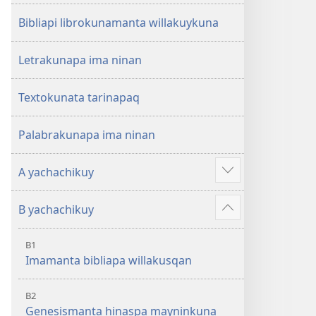
Bibliapi librokunamanta willakuykuna
Letrakunapa ima ninan
Textokunata tarinapaq
Palabrakunapa ima ninan
A yachachikuy
Mas
qawaytam
B yachachikuy
munani
Mas
qawaytam
B1
munani
Imamanta bibliapa willakusqan
B2
Genesismanta hinaspa mayninkuna