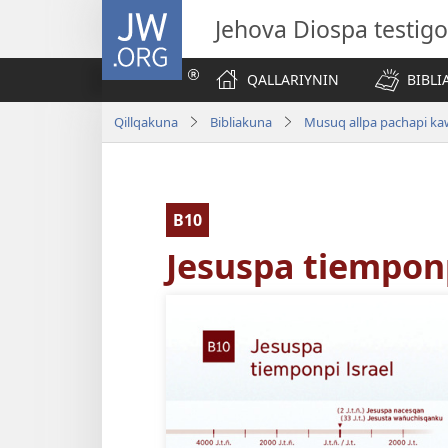
JW.ORG
Jehova Diospa testig
QALLARIYNIN
BIBL
Qillqakuna
Bibliakuna
Musuq allpa pachapi ka
B10
Jesuspa tiemponp