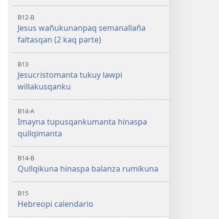
B12-B
Jesus wañukunanpaq semanallaña
faltasqan (2 kaq parte)
B13
Jesucristomanta tukuy lawpi
willakusqanku
B14-A
Imayna tupusqankumanta hinaspa
qullqimanta
B14-B
Qullqikuna hinaspa balanza rumikuna
B15
Hebreopi calendario