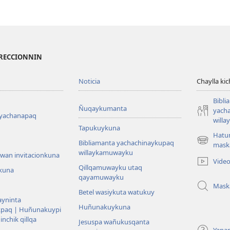
IRECCIONNIN
Noticia
Chaylla ki
Bibli
Ñuqaykumanta
yach
 yachanapaq
will
Tapukuykuna
Hatu
Bibliamanta yachachinaykupaq
(abre
mask
willaykamuwayku
una
wan invitacionkuna
Vide
nueva
Qillqamuwayku utaq
kuna
ventana)
qayamuwayku
Mask
Betel wasiykuta watukuy
yninta
Huñunakuykuna
kpaq | Huñunakuypi
nchik qillqa
Jesuspa wañukusqanta
Yana