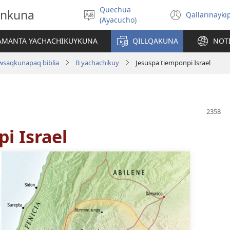
Quechua
onkuna
Qallarinayki
Rimaynikita
(abre
(Ayacucho)
akllay
una
nueva
IAMANTA YACHACHIKUYKUNA
QILLQAKUNA
NOT
ventan
wsaqkunapaq biblia
B yachachikuy
Jesuspa tiemponpi Israel
i Israel