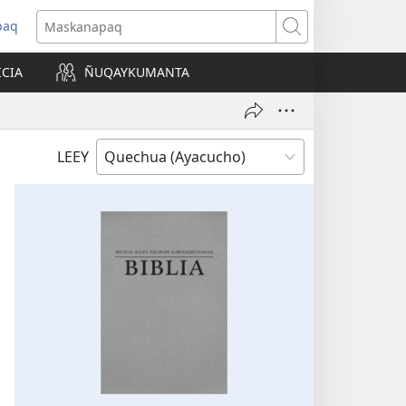
paq
Maskanapaq
ICIA
ÑUQAYKUMANTA
a)
LEEY