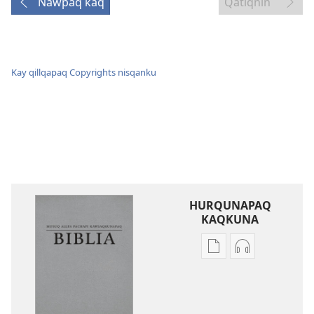
Ñawpaq kaq
Qatiqnin
Kay qillqapaq Copyrights nisqanku
HURQUNAPAQ
KAQKUNA
Qillqakunata
Uyarinapaq
hurqunapaq
kaqkunata
Musuq
hurqunapaq
allpa
Musuq