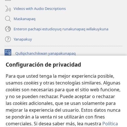
Videos with Audio Descriptions
Maskanapaq
Enteron pachapi estudioyuq runakunapaq willakuykuna
Yanapakuy
Qullqichanchikwan yanapakunapaq
(abre
una
Configuración de privacidad
nueva
INTERNETPI QILLQAKUNA Watchtower™
(abre
ventana)
Para que usted tenga la mejor experiencia posible,
una
®
JW Hub
usamos
cookies
y otras tecnologías similares. Algunas
nueva
(abre
ventana)
cookies
son necesarias para que el sitio web funcione,
una
JW Library®
nueva
y no se pueden rechazar. Puede aceptar o rechazar
ventana)
las
cookies
adicionales, que se usan solamente para
Watchtower Library
mejorar la experiencia del usuario. Estos datos nunca
se pondrán a la venta ni se utilizarán con fines
comerciales. Si desea saber más, lea nuestra
Política