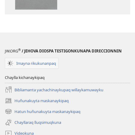
pachapi
allpa
kawsaqkunapaq
pachapi
biblia
kawsaqkuna
biblia
®
JW.ORG
/ JEHOVA DIOSPA TESTIGONKUNAPA DIRECCIONNIN
Imayna rikukunanpaq
Chaylla kichanaykipaq
Bibliamanta yachachinaykupaq willaykamuwayku
Huñunakuyta maskanaykipaq
(abre
una
Hatun huñunakuyta maskanaykipaq
(abre
nueva
una
ventana)
Chayllaraq lluqsimuqkuna
nueva
ventana)
Videokuna