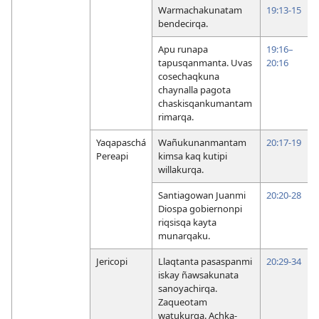
Warmachakunatam
19:13-15
bendecirqa.
Apu runapa
19:16–
tapusqanmanta. Uvas
20:16
cosechaqkuna
chaynalla pagota
chaskisqankumantam
rimarqa.
Yaqapaschá
Wañukunanmantam
20:17-19
Pereapi
kimsa kaq kutipi
willakurqa.
Santiagowan Juanmi
20:20-28
Diospa gobiernonpi
riqsisqa kayta
munarqaku.
Jericopi
Llaqtanta pasaspanmi
20:29-34
iskay ñawsakunata
sanoyachirqa.
Zaqueotam
watukurqa. Achka-