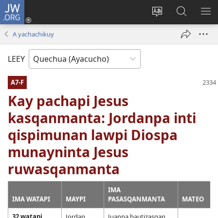
JW.ORG
Qallarinaykipaq
(abre
Rimaynikita
JW.ORG
AK
una
cambianapaq
nisqapi
KA
A yachachikuy
nueva
maskana
QA
ventana)
LEEY
A7-F
Kay pachapi Jesus
kasqanmanta: Jordanpa inti
qispimunan lawpi Diospa
munayninta Jesus
ruwasqanmanta
IMA
IMA WATAPI
MAYPI
PASASQANMANTA
MATEO
32 watapi
Jordan
Juanpa bautizasqan