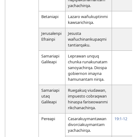
yachachirqa.
Betaniapi
Lazaro wañukuptinmi
kawsarichirqa.
Jerusalenpi
Jesusta
Efrainpi
wañuchinankupaqmi
tantiarqaku.
Samariapi
Leprawan unquq
Galileapi
chunka runakunatam
sanoyachirqa. Diospa
gobiernon imayna
hamunantam nirqa.
Samariapi
Ruegakuq viudawan,
utaq
impuesto cobraqwan
Galileapi
hinaspa fariseowanmi
rikchanachirqa.
Pereapi
Casarakuymantawan
19:1-12
divorciakuymantam
yachachirqa.