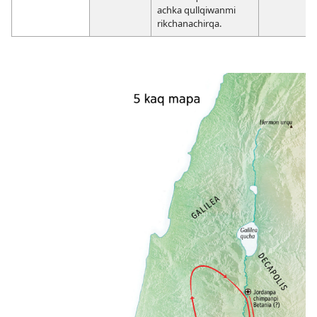
achka qullqiwanmi
rikchanachirqa.