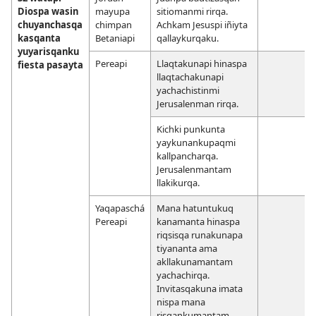
Diospa wasin
mayupa
sitiomanmi rirqa.
chuyanchasqa
chimpan
Achkam Jesuspi iñiyta
kasqanta
Betaniapi
qallaykurqaku.
yuyarisqanku
Pereapi
Llaqtakunapi hinaspa
fiesta pasayta
llaqtachakunapi
yachachistinmi
Jerusalenman rirqa.
Kichki punkunta
yaykunankupaqmi
kallpancharqa.
Jerusalenmantam
llakikurqa.
Yaqapaschá
Mana hatuntukuq
Pereapi
kanamanta hinaspa
riqsisqa runakunapa
tiyananta ama
akllakunamantam
yachachirqa.
Invitasqakuna imata
nispa mana
risqankumantam