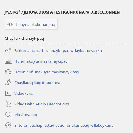
®
JW.ORG
/ JEHOVA DIOSPA TESTIGONKUNAPA DIRECCIONNIN
Imayna rikukunanpaq
Chaylla kichanaykipaq
Bibliamanta yachachinaykupaq willaykamuwayku
Huñunakuyta maskanaykipaq
(abre
una
Hatun huñunakuyta maskanaykipaq
(abre
nueva
una
ventana)
Chayllaraq lluqsimuqkuna
nueva
ventana)
Videokuna
Videos with Audio Descriptions
Maskanapaq
Enteron pachapi estudioyuq runakunapaq willakuykuna