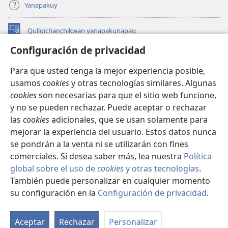
Yanapakuy
Qullqichanchikwan yanapakunapaq
(abre
una
Configuración de privacidad
nueva
INTERNETPI QILLQAKUNA Watchtower™
(abre
ventana)
Para que usted tenga la mejor experiencia posible,
una
®
JW Hub
usamos
cookies
y otras tecnologías similares. Algunas
nueva
(abre
ventana)
cookies
son necesarias para que el sitio web funcione,
una
JW Library®
nueva
y no se pueden rechazar. Puede aceptar o rechazar
ventana)
las
cookies
adicionales, que se usan solamente para
Watchtower Library
mejorar la experiencia del usuario. Estos datos nunca
se pondrán a la venta ni se utilizarán con fines
comerciales. Si desea saber más, lea nuestra
Política
global sobre el uso de
cookies
y otras tecnologías
.
También puede personalizar en cualquier momento
Copyright
© 2026 Watch Tower Bible and Tract Society of Pennsylvania.
IMAYNA SERVICHIKUNAPAQ
|
WAQAYCHASQA KANANPAQ
|
su configuración en la
Configuración de privacidad
.
Mo
CONFIGURACIÓN DE PRIVACIDAD
ín
Aceptar
Rechazar
Personalizar