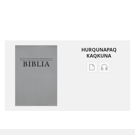
HURQUNAPAQ
KAQKUNA
Qillqakunata
Uyarinapaq
hurqunapaq
kaqkunata
Musuq
hurqunapaq
allpa
Musuq
pachapi
allpa
kawsaqkunapaq
pachapi
biblia
kawsaqkuna
biblia