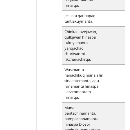
rimarqa.
Jesusta qatinapaq
tantiakuymanta.
Chinkaq ovejawan,
qullqiwan hinaspa
tukuy imanta
yanqachaq
churiwanmi
rikchanachirqa.
Wasimanta
nanachikuq mana allin
sirvientemanta, apu
runamanta hinaspa
Lazaromantam
rimarqa.
Mana
pantachinamanta,
pampachanamanta
hinaspa Diospi
hapipakunamantam