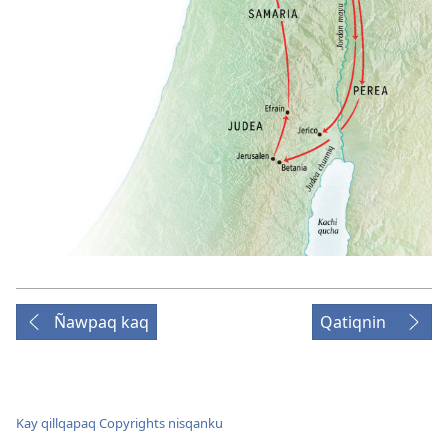
Ñawpaq kaq
Qatiqnin
Kay qillqapaq Copyrights nisqanku