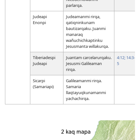
parlarqa.
Judeapi
Judeamanmi rirqa,
Enonpi
qatiqninkunam
bautizarqaku. Juanmi
manaraq
wañuchichkaptinku
Jesusmanta willakurqa.
Tiberiadespi
Juantam carcelarurqaku.
4:12;
14:3-
Judeapi
Jesusmi Galileaman
5
rirqa.
Sicarpi
Galileamanmi rirqa.
(Samariapi)
Samaria
llaqtayuqkunamanmi
yachachirqa.