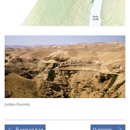
Judea chunniq
Ñawpaq kaq
Qatiqnin