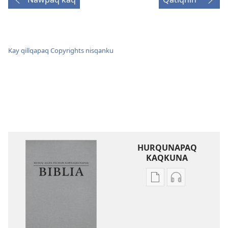
Kay qillqapaq Copyrights nisqanku
HURQUNAPAQ
KAQKUNA
Qillqakunata
Uyarinapaq
hurqunapaq
kaqkunata
Musuq
hurqunapaq
allpa
Musuq