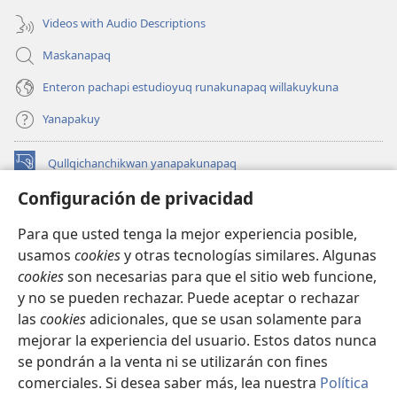
Videos with Audio Descriptions
Maskanapaq
Enteron pachapi estudioyuq runakunapaq willakuykuna
Yanapakuy
Qullqichanchikwan yanapakunapaq
(abre
una
Configuración de privacidad
nueva
INTERNETPI QILLQAKUNA Watchtower™
(abre
ventana)
Para que usted tenga la mejor experiencia posible,
una
®
JW Hub
usamos
cookies
y otras tecnologías similares. Algunas
nueva
(abre
ventana)
cookies
son necesarias para que el sitio web funcione,
una
JW Library®
nueva
y no se pueden rechazar. Puede aceptar o rechazar
ventana)
las
cookies
adicionales, que se usan solamente para
Watchtower Library
mejorar la experiencia del usuario. Estos datos nunca
se pondrán a la venta ni se utilizarán con fines
comerciales. Si desea saber más, lea nuestra
Política