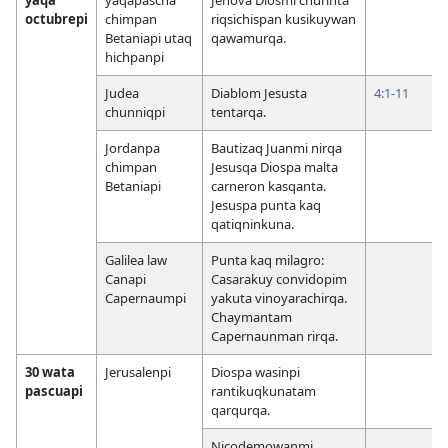
octubrepi
chimpan
riqsichispan kusikuywan
Betaniapi utaq
qawamurqa.
hichpanpi
Judea
Diablom Jesusta
4:1-11
chunniqpi
tentarqa.
Jordanpa
Bautizaq Juanmi nirqa
chimpan
Jesusqa Diospa malta
Betaniapi
carneron kasqanta.
Jesuspa punta kaq
qatiqninkuna.
Galilea law
Punta kaq milagro:
Canapi
Casarakuy convidopim
Capernaumpi
yakuta vinoyarachirqa.
Chaymantam
Capernaunman rirqa.
30 wata
Jerusalenpi
Diospa wasinpi
pascuapi
rantikuqkunatam
qarqurqa.
Nicodemowanmi