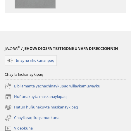
pachapi
allpa
kawsaqkunapaq
pachapi
biblia
kawsaqkuna
biblia
®
JW.ORG
/ JEHOVA DIOSPA TESTIGONKUNAPA DIRECCIONNIN
Imayna rikukunanpaq
Chaylla kichanaykipaq
Bibliamanta yachachinaykupaq willaykamuwayku
Huñunakuyta maskanaykipaq
(abre
una
Hatun huñunakuyta maskanaykipaq
(abre
nueva
una
ventana)
Chayllaraq lluqsimuqkuna
nueva
ventana)
Videokuna