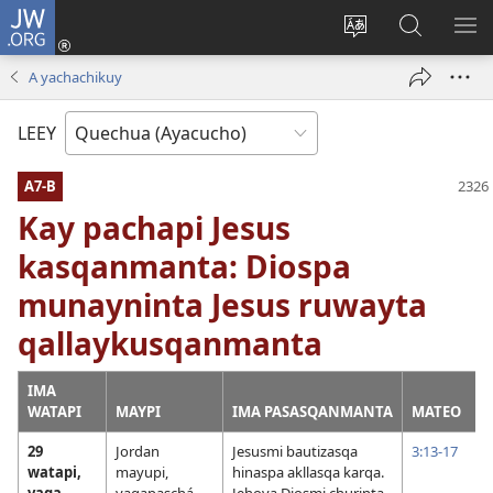
JW.ORG
Qallarinaykipaq
(abre
Rimaynikita
JW.ORG
AK
una
cambianapaq
nisqapi
KA
A yachachikuy
nueva
maskana
QA
ventana)
LEEY
A7-B
Kay pachapi Jesus
kasqanmanta: Diospa
munayninta Jesus ruwayta
qallaykusqanmanta
IMA
WATAPI
MAYPI
IMA PASASQANMANTA
MATEO
29
Jordan
Jesusmi bautizasqa
3:13-17
watapi,
mayupi,
hinaspa akllasqa karqa.
yaqa
yaqapaschá
Jehova Diosmi churinta