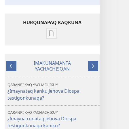
HURQUNAPAQ KAQKUNA
Qillqakunata
hurqunapaq
WILLAKUQ
¿Imaynataq
IMAKUNAMANTA
Kanku
YACHACHISQAN
Ñawpaq
Qatiqnin
Jehova
kaq
Diospa
testigonkunaqa?
QARANPI KAQ YACHACHIKUY
¿Imaynataq kanku Jehova Diospa
testigonkunaqa?
QARANPI KAQ YACHACHIKUY
¿Imayna runataq Jehova Diospa
testigonkunaqa kaniku?