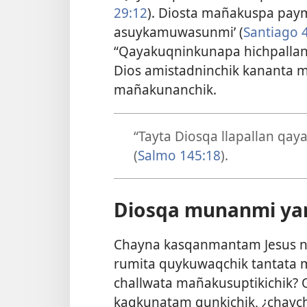
29:12
). Diosta mañakuspa pay
asuykamuwasunmi’ (
Santiago 
“Qayakuqninkunapa hichpallanp
Dios amistadninchik kananta 
mañakunanchik.
“Tayta Diosqa llapallan qa
(
Salmo 145:18
).
Diosqa munanmi ya
Chayna kasqanmantam Jesus ni
rumita quykuwaqchik tantata m
challwata mañakusuptikichik? Q
kaqkunatam qunkichik, ¿cha