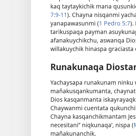
kaq taytaykichik mana qusunkic
7:9-11
). Chayna nisqanmi yac
yanapawasunmi (
1 Pedro 5:7
)
tarikuspaqa payman asuykunap
afanakuychikchu, aswanqa Dio
willakuychik hinaspa graciasta q
Runakunaqa Diostam
Yachaysapa runakunam ninku 
mañakusqankumanta, chaynata
Dios kasqanmanta iskayraya
Chaywanmi cuentata qukunchik
Chayna kasqanchikmantam Jesu
necesitani” niqkunaqa’, nispa (
mañakunanchik.