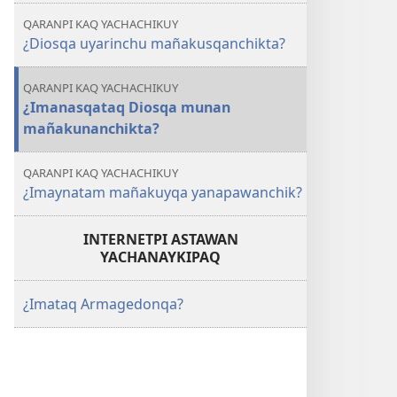
QARANPI KAQ YACHACHIKUY
¿Diosqa uyarinchu mañakusqanchikta?
QARANPI KAQ YACHACHIKUY
¿Imanasqataq Diosqa munan
mañakunanchikta?
QARANPI KAQ YACHACHIKUY
¿Imaynatam mañakuyqa yanapawanchik?
INTERNETPI ASTAWAN
YACHANAYKIPAQ
¿Imataq Armagedonqa?