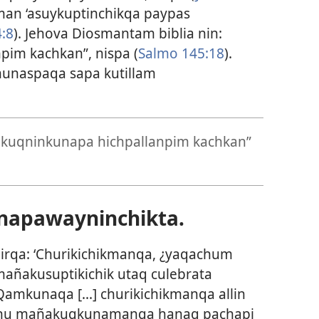
man ‘asuykuptinchikqa paypas
4:8
). Jehova Diosmantam biblia nin:
im kachkan”, nispa (
Salmo 145:18
).
munaspaqa sapa kutillam
yakuqninkunapa hichpallanpim kachkan”
napawayninchikta.
rqa: ‘Churikichikmanqa, ¿yaqachum
añakusuptikichik utaq culebrata
amkunaqa [...] churikichikmanqa allin
ychu mañakuqkunamanqa hanaq pachapi