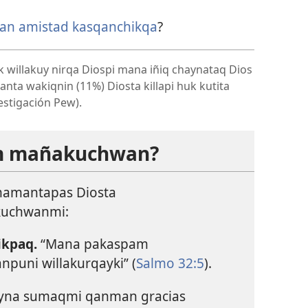
an amistad kasqanchikqa
?
 willakuy nirqa Diospi mana iñiq chaynataq Dios
a wakiqnin (11%) Diosta killapi huk kutita
stigación Pew).
 mañakuchwan?
mamantapas Diosta
kuchwanmi:
ikpaq.
“Mana pakaspam
puni willakurqayki” (
Salmo 32:5
).
ayna sumaqmi qanman gracias