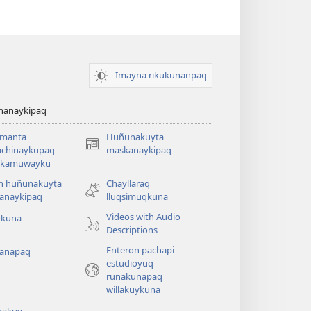
Imayna rikukunanpaq
chanaykipaq
amanta
Huñunakuyta
(abre
achinaykupaq
maskanaykipaq
una
aykamuwayku
nueva
n huñunakuyta
Chayllaraq
ventana)
anaykipaq
lluqsimuqkuna
Videos with Audio
okuna
Descriptions
Enteron pachapi
anapaq
estudioyuq
runakunapaq
willakuykuna