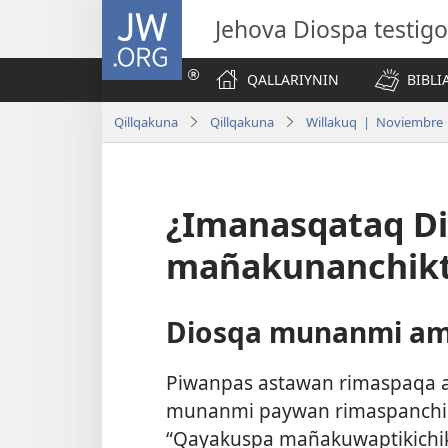
JW.ORG
Jehova Diospa testig
QALLARIYNIN
BIBL
Qillqakuna
Qillqakuna
Willakuq | Noviembre
¿Imanasqataq D
mañakunanchik
Diosqa munanmi ami
Piwanpas astawan rimaspaqa a
munanmi paywan rimaspanchik 
“Qayakuspa mañakuwaptikichikq