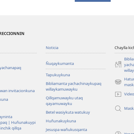
IRECCIONNIN
Noticia
Chaylla ki
Bibli
Ñuqaykumanta
yach
 yachanapaq
will
Tapukuykuna
Hatu
Bibliamanta yachachinaykupaq
(abre
mask
willaykamuwayku
una
wan invitacionkuna
Vide
nueva
Qillqamuwayku utaq
kuna
ventana)
qayamuwayku
Mask
Betel wasiykuta watukuy
yninta
Huñunakuykuna
kpaq | Huñunakuypi
nchik qillqa
Jesuspa wañukusqanta