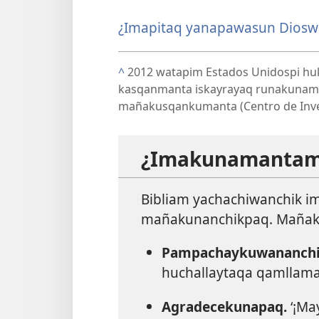
¿Imapitaq yanapawasun Diosw
^
2012 watapim Estados Unidospi huk
kasqanmanta iskayrayaq runakunamant
mañakusqankumanta (Centro de Inve
¿Imakunamantam
Bibliam yachachiwanchik i
mañakunanchikpaq. Maña
Pampachaykuwananch
huchallaytaqa qamllaman
Agradecekunapaq.
‘¡M