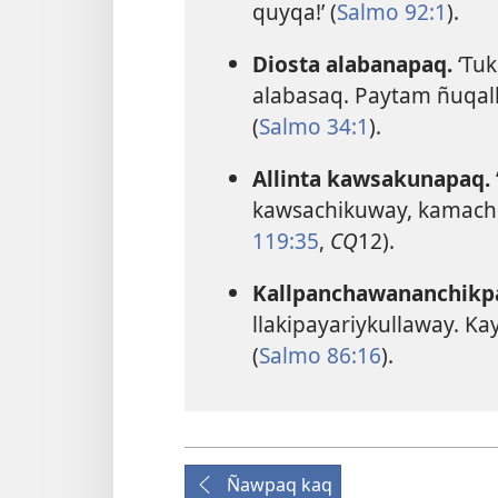
quyqa!’ (
Salmo 92:1
).
Diosta alabanapaq.
‘Tu
alabasaq. Paytam ñuqal
(
Salmo 34:1
).
Allinta kawsakunapaq.
kawsachikuway, kamachik
119:35
,
CQ
12).
Kallpanchawananchikp
llakipayariykullaway. Ka
(
Salmo 86:16
).
Ñawpaq kaq