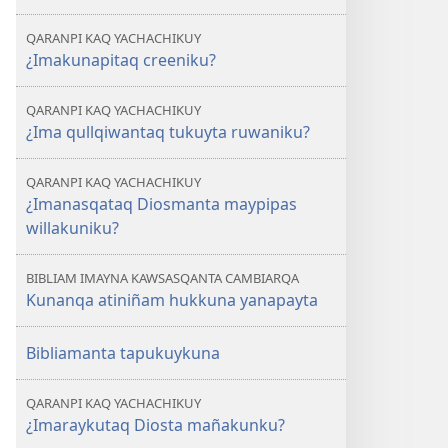
QARANPI KAQ YACHACHIKUY
¿Imakunapitaq creeniku?
QARANPI KAQ YACHACHIKUY
¿Ima qullqiwantaq tukuyta ruwaniku?
QARANPI KAQ YACHACHIKUY
¿Imanasqataq Diosmanta maypipas
willakuniku?
BIBLIAM IMAYNA KAWSASQANTA CAMBIARQA
Kunanqa atiniñam hukkuna yanapayta
Bibliamanta tapukuykuna
QARANPI KAQ YACHACHIKUY
¿Imaraykutaq Diosta mañakunku?