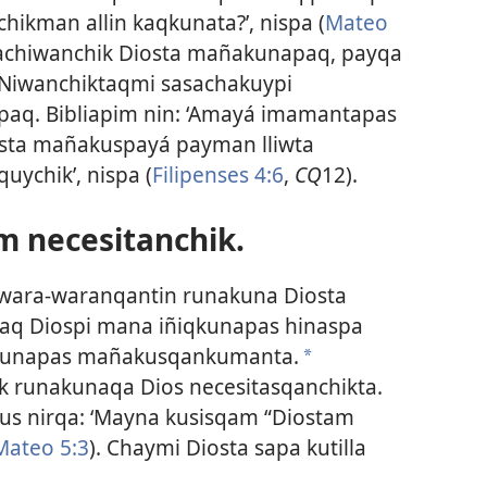
hikman allin kaqkunata?’, nispa (
Mateo
hachiwanchik Diosta mañakunapaq, payqa
. Niwanchiktaqmi sasachakuypi
aq. Bibliapim nin: ‘Amayá imamantapas
sta mañakuspayá payman lliwta
uychik’, nispa (
Filipenses 4:6
,
CQ
12).
 necesitanchik.
wara-waranqantin runakuna Diosta
q Diospi mana iñiqkunapas hinaspa
qkunapas mañakusqankumanta.
*
 runakunaqa Dios necesitasqanchikta.
s nirqa: ‘Mayna kusisqam “Diostam
Mateo 5:3
). Chaymi Diosta sapa kutilla