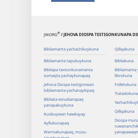
®
JW.ORG
/ JEHOVA DIOSPA TESTIGONKUNAPA D
Bibliamanta yachachikuykuna
Qillqakuna
Bibliamanta tapukuykuna
Bibliakuna
Bibliapa textonkunamanta
Bibliamanta
sumaqta yachaykunapaq
librokuna
Jehova Diospa testigonwan
Folletokuna
bibliamanta yachanaykipaq
Tratadokuna
Bibliata estudianapaq
Yachachikuy
yanapakuykuna
Qillqakuna
Kusikuywan hawkayay
Diospa muna
Ayllukunapaq
ruwananchi
Warmakunapaq, musu-
yanapawaqni
sipaskunapaq