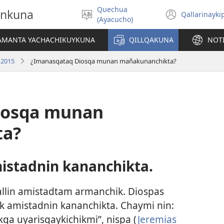
Quechua
onkuna
Qallarinayki
Rimaynikita
(abre
(Ayacucho)
akllay
una
nueva
IAMANTA YACHACHIKUYKUNA
QILLQAKUNA
NOT
ventan
 2015
¿Imanasqataq Diosqa munan mañakunanchikta?
iosqa munan
ta?
stadnin kananchikta.
llin amistadtam armanchik. Diospas
amistadnin kananchikta. Chaymi nin:
a uyarisqaykichikmi”, nispa (
Jeremias