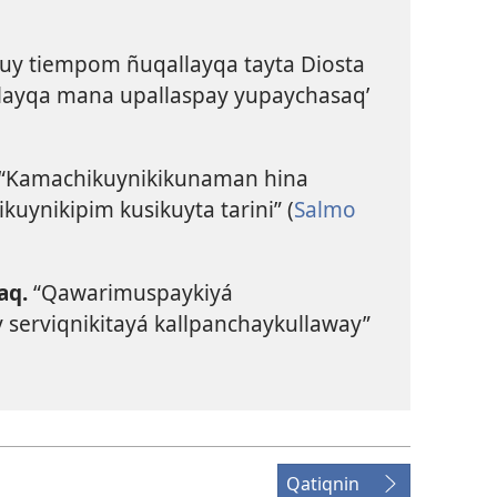
kuy tiempom ñuqallayqa tayta Diosta
layqa mana upallaspay yupaychasaq’
“Kamachikuynikikunaman hina
uynikipim kusikuyta tarini” (
Salmo
aq.
“Qawarimuspaykiyá
y serviqnikitayá kallpanchaykullaway”
Qatiqnin