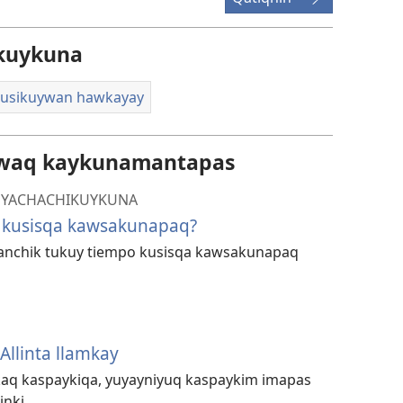
kuykuna
usikuywan hawkayay
awaq kaykunamantapas
 YACHACHIKUYKUNA
kusisqa kawsakunapaq?
anchik tukuy tiempo kusisqa kawsakunapaq
llinta llamkay
mkaq kaspaykiqa, yuyayniyuq kaspaykim imapas
inki.