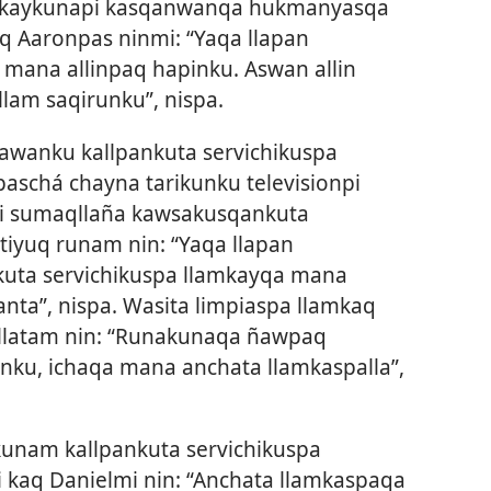
mkaykunapi kasqanwanqa hukmanyasqa
aq Aaronpas ninmi: “Yaqa llapan
mana allinpaq hapinku. Aswan allin
lam saqirunku”, nispa.
wanku kallpankuta servichikuspa
aschá chayna tarikunku televisionpi
i sumaqllaña kawsakusqankuta
iyuq runam nin: “Yaqa llapan
uta servichikuspa llamkayqa mana
ta”, nispa. Wasita limpiaspa llamkaq
llatam nin: “Runakunaqa ñawpaq
ku, ichaqa mana anchata llamkaspalla”,
kunam kallpankuta servichikuspa
i kaq Danielmi nin: “Anchata llamkaspaqa