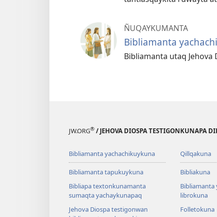
ÑUQAYKUMANTA
Bibliamanta yachac
Bibliamanta utaq Jehova
®
JW.ORG
/ JEHOVA DIOSPA TESTIGONKUNAPA D
Bibliamanta yachachikuykuna
Qillqakuna
Bibliamanta tapukuykuna
Bibliakuna
Bibliapa textonkunamanta
Bibliamanta
sumaqta yachaykunapaq
librokuna
Jehova Diospa testigonwan
Folletokuna