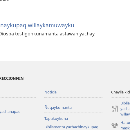
hinaykupaq willaykamuwayku
 Diospa testigonkunamanta astawan yachay.
IRECCIONNIN
Noticia
Chaylla ki
Bibli
Ñuqaykumanta
yach
 yachanapaq
will
Tapukuykuna
Hatu
Bibliamanta yachachinaykupaq
(abre
mask