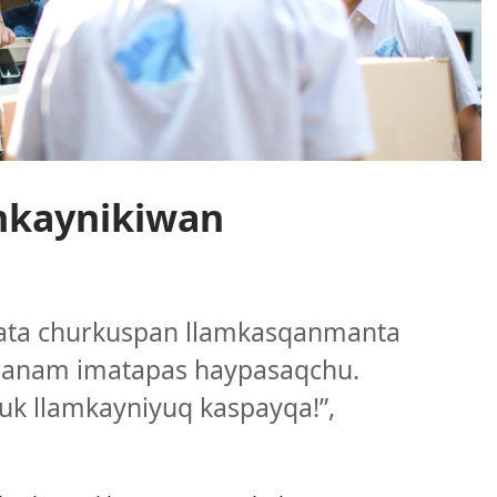
mkaynikiwan
ata churkuspan llamkasqanmanta
manam imatapas haypasaqchu.
uk llamkayniyuq kaspayqa!”,