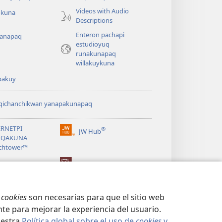
Videos with Audio
okuna
Descriptions
Enteron pachapi
anapaq
estudioyuq
runakunapaq
willakuykuna
pakuy
lqichanchikwan yanapakunapaq
ERNETPI
®
JW Hub
(abre
LQAKUNA
una
chtower™
nueva
ventana)
ibrary®
Watchtower Library
s
cookies
son necesarias para que el sitio web
te para mejorar la experiencia del usuario.
uestra
Política global sobre el uso de
cookies
y