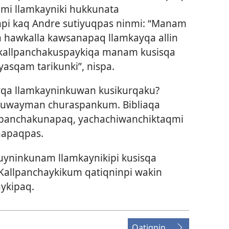
mi llamkayniki hukkunata
npi kaq Andre sutiyuqpas ninmi: “Manam
a hawkalla kawsanapaq llamkayqa allin
 kallpanchakuspaykiqa manam kusisqa
sqam tarikunki”​, nispa.
qa llamkayninkuwan kusikurqaku?
 ruwayman churaspankum. Bibliaqa
llpanchakunapaq, yachachiwanchiktaqmi
napaqpas.
uyninkunam llamkaynikipi kusisqa
allpanchaykikum qatiqninpi wakin
ykipaq.
Qatiqnin