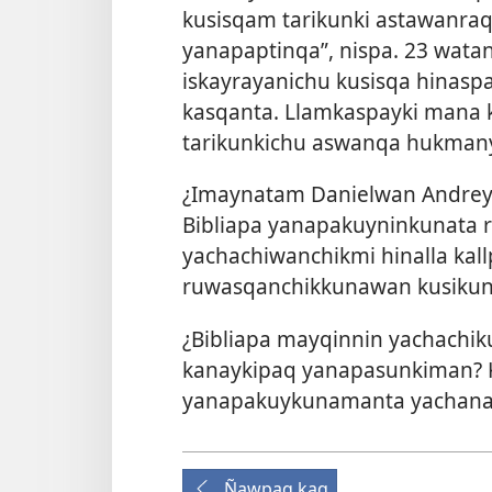
kusisqam tarikunki astawanraq
yanapaptinqa”, nispa. 23 wata
iskayrayanichu kusisqa hinasp
kasqanta. Llamkaspayki mana
tarikunkichu aswanqa hukmanya
¿Imaynatam Danielwan Andrey
Bibliapa yanapakuyninkunata
yachachiwanchikmi hinalla ka
ruwasqanchikkunawan kusiku
¿Bibliapa mayqinnin yachachik
kanaykipaq yanapasunkiman? K
yanapakuykunamanta yachana
Ñawpaq kaq