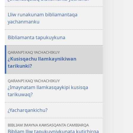
Lliw runakunam bibliamantaqa
yachanmanku
Bibliamanta tapukuykuna
QARANPI KAQ YACHACHIKUY
¿Kusisqachu llamkaynikiwan
tarikunki?
QARANPI KAQ YACHACHIKUY
¿Imaynatam llamkasqaykipi kusisqa
tarikuwaq?
¿Yacharqankichu?
BIBLIAM IMAYNA KAWSASQANTA CAMBIARQA
Bibliam lliw tapukuyniykunata kutichirqa