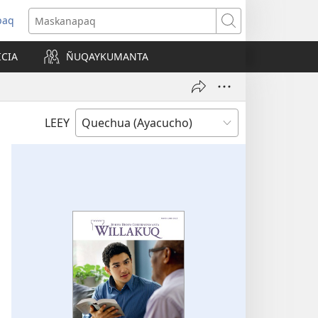
paq
Maskanapaq
ICIA
ÑUQAYKUMANTA
a)
LEEY