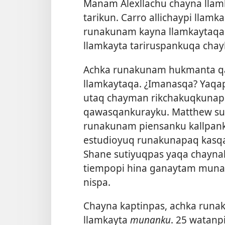
Manam Alexllachu chayna lla
tarikun. Carro allichaypi llamk
runakunam kayna llamkaytaqa 
llamkayta tariruspankuqa chayl
Achka runakunam hukmanta qa
llamkaytaqa. ¿Imanasqa? Yaqap
utaq chayman rikchakuqkunap
qawasqankurayku. Matthew sut
runakunam piensanku kallpank
estudioyuq runakunapaq kasqan
Shane sutiyuqpas yaqa chayna
tiempopi hina ganaytam munan
nispa.
Chayna kaptinpas, achka runa
llamkayta
munanku
. 25 watanp