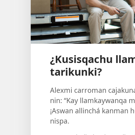
¿Kusisqachu lla
tarikunki?
Alexmi carroman cajakun
nin: “Kay llamkaywanqa 
¡Aswan allinchá kanman h
nispa.