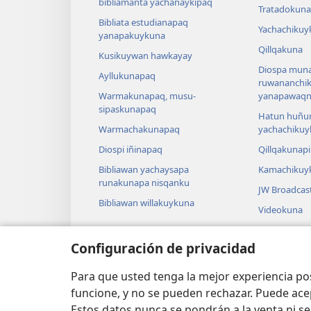
bibliamanta yachanaykipaq
Tratadokuna
Bibliata estudianapaq
Yachachikuy
yanapakuykuna
Qillqakuna
Kusikuywan hawkayay
Diospa muna
Ayllukunapaq
ruwananchi
Warmakunapaq, musu-
yanapawaqni
sipaskunapaq
Hatun huñu
Warmachakunapaq
yachachikuy
Diospi iñinapaq
Qillqakunap
Bibliawan yachaysapa
Kamachikuy
runakunapa nisqanku
JW Broadcas
Bibliawan willakuykuna
Videokuna
Takikuna
Configuración de privacidad
Actuacionku
Uyarinallap
Para que usted tenga la mejor experiencia p
funcione, y no se pueden rechazar. Puede ace
Estos datos nunca se pondrán a la venta ni se