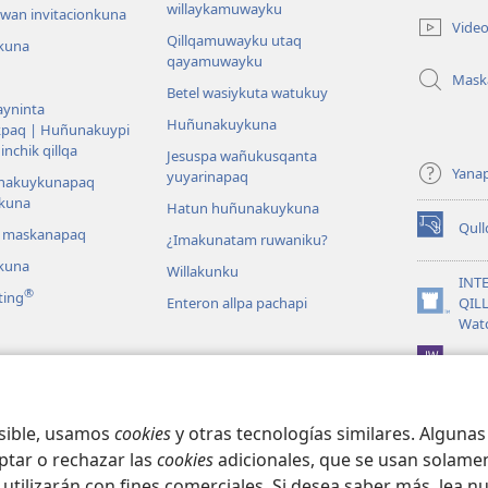
willaykamuwayku
una
wan invitacionkuna
Vide
nueva
Qillqamuwayku utaq
kuna
ventana)
qayamuwayku
Mask
Betel wasiykuta watukuy
yninta
Huñunakuykuna
kpaq | Huñunakuypi
nchik qillqa
Jesuspa wañukusqanta
Yana
yuyarinapaq
nakuykunapaq
kuna
Hatun huñunakuykuna
Qul
i maskanapaq
(abre
¿Imakunatam ruwaniku?
una
kuna
Willakunku
nueva
INT
®
ting
ventana)
Enteron allpa pachapi
QIL
(abre
Wat
una
nueva
JW L
ventana)
na
aq actuacionkuna
osible, usamos
cookies
y otras tecnologías similares. Alguna
ptar o rechazar las
cookies
adicionales, que se usan solamen
 utilizarán con fines comerciales. Si desea saber más, lea n