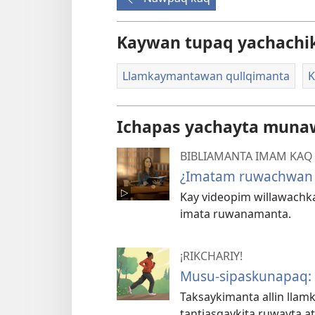
Kaywan tupaq yachachi
Llamkaymantawan qullqimanta
K
Ichapas yachayta mun
BIBLIAMANTA IMAM KAQ
¿Imatam ruwachwan 
Kay videopim willawachk
imata ruwanamanta.
¡RIKCHARIY!
Musu-sipaskunapaq: A
Taksaykimanta allin lla
tantiasqaykita ruwayta at