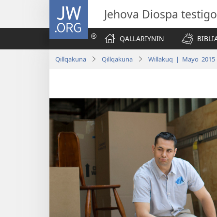
JW.ORG
Jehova Diospa testig
QALLARIYNIN
BIBL
Qillqakuna
Qillqakuna
Willakuq | Mayo 2015