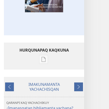
HURQUNAPAQ KAQKUNA
Qillqakunata
hurqunapaq
WILLAKUQ
¿Munawaqchu
IMAKUNAMANTA
bibliamanta
YACHACHISQAN
Ñawpaq
Qatiqnin
yachayta?
kaq
QARANPI KAQ YACHACHIKUY
¿Imanasqataq bibliamanta yachana?