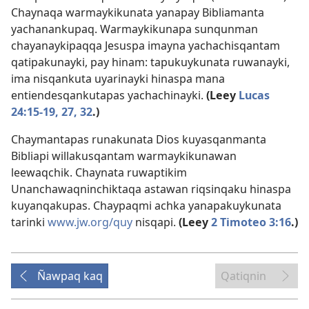
Chaynaqa warmaykikunata yanapay Bibliamanta
yachanankupaq. Warmaykikunapa sunqunman
chayanaykipaqqa Jesuspa imayna yachachisqantam
qatipakunayki, pay hinam: tapukuykunata ruwanayki,
ima nisqankuta uyarinayki hinaspa mana
entiendesqankutapas yachachinayki.
(Leey
Lucas
24:15-19,
27,
32
.)
Chaymantapas runakunata Dios kuyasqanmanta
Bibliapi willakusqantam warmaykikunawan
leewaqchik. Chaynata ruwaptikim
Unanchawaqninchiktaqa astawan riqsinqaku hinaspa
kuyanqakupas. Chaypaqmi achka yanapakuykunata
tarinki
www.jw.org/quy
nisqapi.
(Leey
2 Timoteo 3:16
.)
Ñawpaq kaq
Qatiqnin