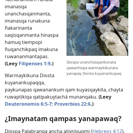
imanasqa
unanchasqanmanta,
imanasqa runakuna
ñakarinanta
saqisqanmanta hinaspa
hamuq tiempopi
ñuqanchikpaq imakuna
ruwananmantapas.
Diospa unanchasqankunata
(Leey
Filipenses 1:9
.)
qawachispa warmaykikunata
yanapay Diosta kuyanankupaq
Warmaykikuna Diosta
kuyanankupaqqa,
paykunapas qawanankum qam kuyasqaykita, chayta
ruwaptikiqa qatipakuytachá munanqaku.
(Leey
Deuteronomio 6:5-7;
Proverbios 22:6
.)
¿Imaynatam qampas yanapawaq?
Diospa Palabranqa ancha atiyniyuqmi (
Hebreos 4:12
).