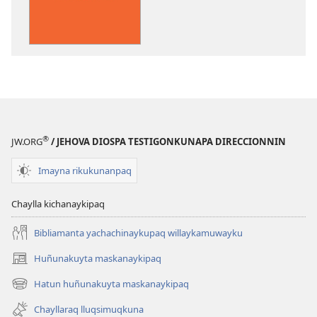
¿Kanchu
Diablo?
®
JW.ORG
/ JEHOVA DIOSPA TESTIGONKUNAPA DIRECCIONNIN
Imayna rikukunanpaq
Chaylla kichanaykipaq
Bibliamanta yachachinaykupaq willaykamuwayku
Huñunakuyta maskanaykipaq
(abre
una
Hatun huñunakuyta maskanaykipaq
(abre
nueva
una
ventana)
Chayllaraq lluqsimuqkuna
nueva