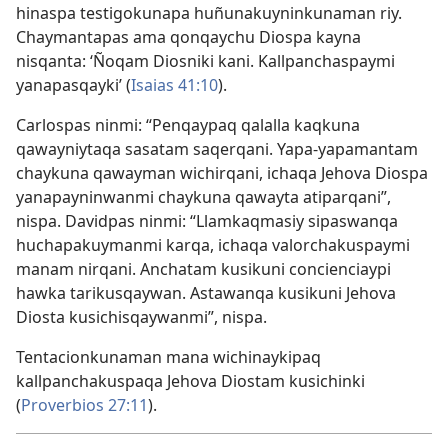
hinaspa testigokunapa huñunakuyninkunaman riy.
Chaymantapas ama qonqaychu Diospa kayna
nisqanta: ‘Ñoqam Diosniki kani. Kallpanchaspaymi
yanapasqayki’ (
Isaias 41:10
).
Carlospas ninmi: “Penqaypaq qalalla kaqkuna
qawayniytaqa sasatam saqerqani. Yapa-yapamantam
chaykuna qawayman wichirqani, ichaqa Jehova Diospa
yanapayninwanmi chaykuna qawayta atiparqani”,
nispa. Davidpas ninmi: “Llamkaqmasiy sipaswanqa
huchapakuymanmi karqa, ichaqa valorchakuspaymi
manam nirqani. Anchatam kusikuni concienciaypi
hawka tarikusqaywan. Astawanqa kusikuni Jehova
Diosta kusichisqaywanmi”, nispa.
Tentacionkunaman mana wichinaykipaq
kallpanchakuspaqa Jehova Diostam kusichinki
(
Proverbios 27:11
).