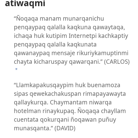
atiwaqmi
“Ñoqaqa manam munarqanichu
penqaypaq qalalla kaqkuna qawaytaqa,
ichaqa huk kutipim Internetpi kachkaptiy
penqaypaq qalalla kaqkunata
qawanaypaq mensaje rikuriykamuptinmi
chayta kicharuspay qawarqani.” (CARLOS)
*
“Llamkapakusqaypim huk buenamoza
sipas qewekachakuspan rimapayawayta
qallaykurqa. Chaymantam niwarqa
hotelman rinaykupaq. Ñoqaqa chayllam
cuentata qokurqani ñoqawan puñuy
munasqanta.” (DAVID)