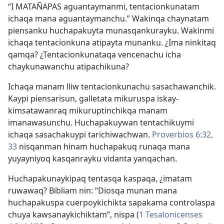
“I MATAÑAPAS aguantaymanmi, tentacionkunatam
ichaqa mana aguantaymanchu.” Wakinqa chaynatam
piensanku huchapakuyta munasqankurayku. Wakinmi
ichaqa tentacionkuna atipayta munanku. ¿Ima ninkitaq
qamqa? ¿Tentacionkunataqa vencenachu icha
chaykunawanchu atipachikuna?
Ichaqa manam lliw tentacionkunachu sasachawanchik.
Kaypi piensarisun, galletata mikuruspa iskay-
kimsatawanraq mikuruptinchikqa manam
imanawasunchu. Huchapakuywan tentachikuymi
ichaqa sasachakuypi tarichiwachwan.
Proverbios 6:32,
33
nisqanman hinam huchapakuq runaqa mana
yuyayniyoq kasqanrayku vidanta yanqachan.
Huchapakunaykipaq tentasqa kaspaqa, ¿imatam
ruwawaq? Bibliam nin: “Diosqa munan mana
huchapakuspa cuerpoykichikta sapakama controlaspa
chuya kawsanaykichiktam”, nispa (
1 Tesalonicenses