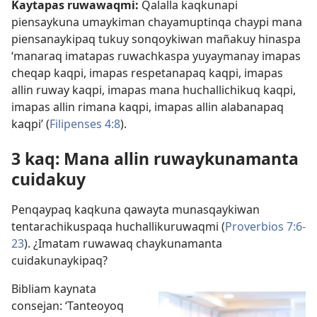
Kaytapas ruwawaqmi:
Qalalla kaqkunapi
piensaykuna umaykiman chayamuptinqa chaypi mana
piensanaykipaq tukuy sonqoykiwan mañakuy hinaspa
‘manaraq imatapas ruwachkaspa yuyaymanay imapas
cheqap kaqpi, imapas respetanapaq kaqpi, imapas
allin ruway kaqpi, imapas mana huchallichikuq kaqpi,
imapas allin rimana kaqpi, imapas allin alabanapaq
kaqpi’ (
Filipenses 4:8
).
3 kaq: Mana allin ruwaykunamanta
cuidakuy
Penqaypaq kaqkuna qawayta munasqaykiwan
tentarachikuspaqa huchallikuruwaqmi (
Proverbios 7:6-
23
). ¿Imatam ruwawaq chaykunamanta
cuidakunaykipaq?
Bibliam kaynata
consejan: ‘Tanteoyoq