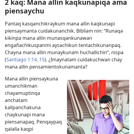
2 kaq: Mana allin kaqkunapiqa ama
piensaychu
Pantaq kasqanchikraykum mana allin kaqkunapi
piensaymanta cuidakunanchik. Bibliam nin: “Runaqa
kikinpa mana allin munasqankunawan
engañachikuspanmi aysachikun tentachikunanpaq.
Chayna mana allin munaykunam huchallichin”, nispa
(
Santiago 1:14, 15
). ¿Imaynatam cuidakuchwan chay
mana allin pensamientokunamanta?
Mana allin piensaykuna
umanchikman
chayamuptinqa
anchatam
kallpanchakuna
chaykunapi mana
piensanapaq. Penqaypaq
qalalla kaqpi