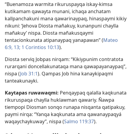
“Buenamoza warmita rikuruspayqa iskay-kimsa
kutikamam qawayta munani, ichaqa anchatam
kallpanchakuni mana qawarinaypaq, hinaspaymi kikiy
nikuni: ‘Jehova Diosta mañakuy, kunanpuni chaylla
mañakuy’ nispa. Diosta mañakusqaymi
tentacionkunata atipanaypaq yanapawan” (
Mateo
6:9,
13;
1 Corintios 10:13
).
Diosta serviq Jobpas nirqam: “Kikiypunim contratota
rurarqani doncellakunataqa mana qawapayanaypaq”,
nispa (
Job 31:1
). Qampas Job hina kanaykipaqmi
tanteakunayki.
Kaytapas ruwawaqmi:
Penqaypaq qalalla kaqkunata
rikuruspaqa chaylla huklawman qawariy. Ñawpa
tiempopi Diosman sonqo runapa nisqanta qatipakuy,
paymi nirqa: “Yanqa kaqkunata ama qawanaypaqyá
waqaychaykuway”, nispa (
Salmo 119:37
).