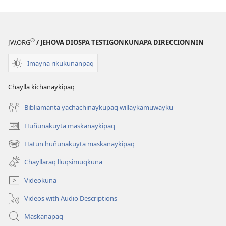
®
JW.ORG
/ JEHOVA DIOSPA TESTIGONKUNAPA DIRECCIONNIN
Imayna rikukunanpaq
Chaylla kichanaykipaq
Bibliamanta yachachinaykupaq willaykamuwayku
Huñunakuyta maskanaykipaq
(abre
una
Hatun huñunakuyta maskanaykipaq
(abre
nueva
una
ventana)
Chayllaraq lluqsimuqkuna
nueva
ventana)
Videokuna
Videos with Audio Descriptions
Maskanapaq