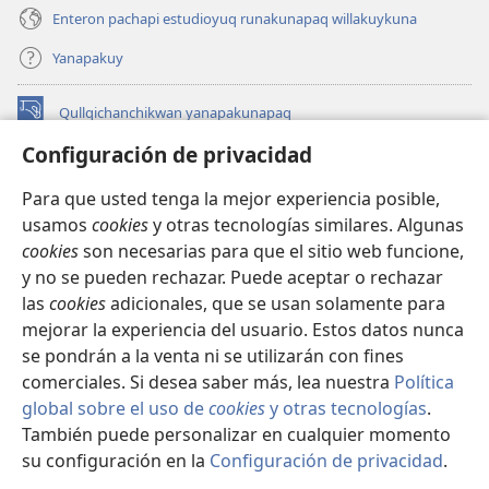
Enteron pachapi estudioyuq runakunapaq willakuykuna
Yanapakuy
Qullqichanchikwan yanapakunapaq
(abre
una
Configuración de privacidad
nueva
INTERNETPI QILLQAKUNA Watchtower™
(abre
ventana)
Para que usted tenga la mejor experiencia posible,
una
®
JW Hub
usamos
cookies
y otras tecnologías similares. Algunas
nueva
(abre
ventana)
cookies
son necesarias para que el sitio web funcione,
una
JW Library®
nueva
y no se pueden rechazar. Puede aceptar o rechazar
ventana)
las
cookies
adicionales, que se usan solamente para
Watchtower Library
mejorar la experiencia del usuario. Estos datos nunca
se pondrán a la venta ni se utilizarán con fines
comerciales. Si desea saber más, lea nuestra
Política
global sobre el uso de
cookies
y otras tecnologías
.
También puede personalizar en cualquier momento
Copyright
© 2026 Watch Tower Bible and Tract Society of Pennsylvania.
IMAYNA SERVICHIKUNAPAQ
|
WAQAYCHASQA KANANPAQ
|
su configuración en la
Configuración de privacidad
.
Mo
CONFIGURACIÓN DE PRIVACIDAD