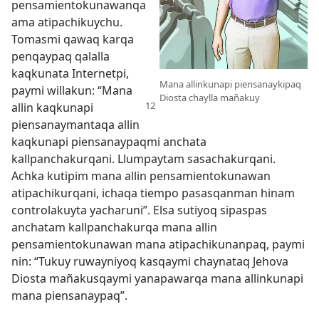
pensamientokunawanqa
ama atipachikuychu.
Tomasmi qawaq karqa
penqaypaq qalalla
kaqkunata Internetpi,
Mana allinkunapi piensanaykipaq
paymi willakun: “Mana
Diosta chaylla mañakuy
allin kaqkunapi
piensanaymantaqa allin
kaqkunapi piensanaypaqmi anchata
kallpanchakurqani. Llumpaytam sasachakurqani.
Achka kutipim mana allin pensamientokunawan
atipachikurqani, ichaqa tiempo pasasqanman hinam
controlakuyta yacharuni”. Elsa sutiyoq sipaspas
anchatam kallpanchakurqa mana allin
pensamientokunawan mana atipachikunanpaq, paymi
nin: “Tukuy ruwayniyoq kasqaymi chaynataq Jehova
Diosta mañakusqaymi yanapawarqa mana allinkunapi
mana piensanaypaq”.