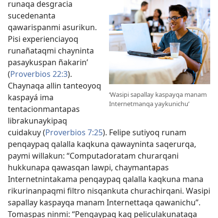
runaqa desgracia
sucedenanta
qawarispanmi asurikun.
Pisi experienciayoq
runañataqmi chayninta
pasaykuspan ñakarin’
(
Proverbios 22:3
).
Chaynaqa allin tanteoyoq
‘Wasipi sapallay kaspayqa manam
kaspayá ima
Internetmanqa yaykunichu’
tentacionmantapas
librakunaykipaq
cuidakuy (
Proverbios 7:25
). Felipe sutiyoq runam
penqaypaq qalalla kaqkuna qawayninta saqerurqa,
paymi willakun: “Computadoratam churarqani
hukkunapa qawasqan lawpi, chaymantapas
Internetnintakama penqaypaq qalalla kaqkuna mana
rikurinanpaqmi filtro nisqankuta churachirqani. Wasipi
sapallay kaspayqa manam Internettaqa qawanichu”.
Tomaspas ninmi: “Penqaypaq kaq peliculakunataqa