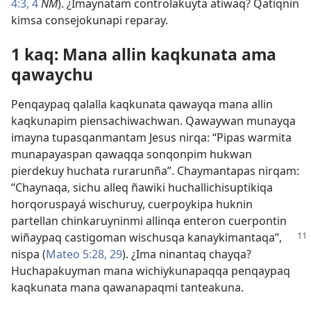
4:3, 4
NM
). ¿Imaynatam controlakuyta atiwaq? Qatiqnin
kimsa consejokunapi reparay.
1 kaq: Mana allin kaqkunata ama
qawaychu
Penqaypaq qalalla kaqkunata qawayqa mana allin
kaqkunapim piensachiwachwan. Qawaywan munayqa
imayna tupasqanmantam Jesus nirqa: “Pipas warmita
munapayaspan qawaqqa sonqonpim hukwan
pierdekuy huchata rurarunña”. Chaymantapas nirqam:
“Chaynaqa, sichu alleq ñawiki huchallichisuptikiqa
horqoruspayá wischuruy, cuerpoykipa huknin
partellan chinkaruyninmi allinqa enteron cuerpontin
wiñaypaq castigoman wischusqa kanaykimantaqa”,
nispa (
Mateo 5:28, 29
). ¿Ima ninantaq chayqa?
Huchapakuyman mana wichiykunapaqqa penqaypaq
kaqkunata mana qawanapaqmi tanteakuna.