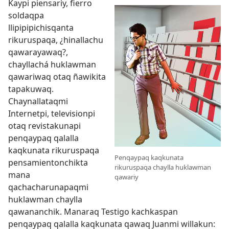
Kaypi piensariy, fierro
soldaqpa
llipipipichisqanta
rikuruspaqa, ¿hinallachu
qawarayawaq?,
chayllachá huklawman
qawariwaq otaq ñawikita
tapakuwaq.
Chaynallataqmi
Internetpi, televisionpi
otaq revistakunapi
penqaypaq qalalla
kaqkunata rikuruspaqa
Penqaypaq kaqkunata
pensamientonchikta
rikuruspaqa chaylla huklawman
mana
qawariy
qachacharunapaqmi
huklawman chaylla
qawananchik. Manaraq Testigo kachkaspan
penqaypaq qalalla kaqkunata qawaq Juanmi willakun: