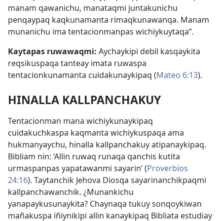
manam qawanichu, manataqmi juntakunichu
penqaypaq kaqkunamanta rimaqkunawanqa. Manam
munanichu ima tentacionmanpas wichiykuytaqa”.
Kaytapas ruwawaqmi:
Aychaykipi debil kasqaykita
reqsikuspaqa tanteay imata ruwaspa
tentacionkunamanta cuidakunaykipaq (
Mateo 6:13
).
HINALLA KALLPANCHAKUY
Tentacionman mana wichiykunaykipaq
cuidakuchkaspa kaqmanta wichiykuspaqa ama
hukmanyaychu, hinalla kallpanchakuy atipanaykipaq.
Bibliam nin: ‘Allin ruwaq runaqa qanchis kutita
urmaspanpas yapatawanmi sayarin’ (
Proverbios
24:16
). Taytanchik Jehova Diosqa sayarinanchikpaqmi
kallpanchawanchik. ¿Munankichu
yanapaykusunaykita? Chaynaqa tukuy sonqoykiwan
mañakuspa iñiynikipi allin kanaykipaq Bibliata estudiay