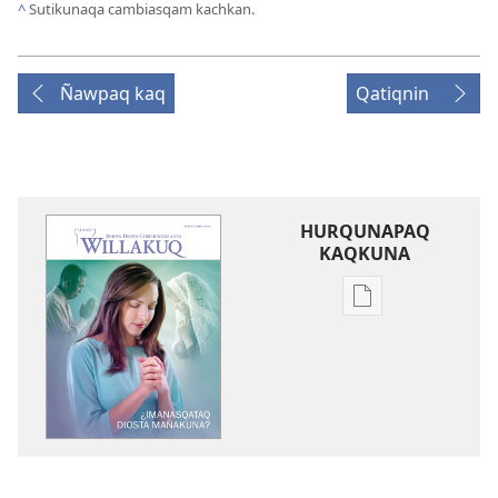
^
Sutikunaqa cambiasqam kachkan.
Ñawpaq kaq
Qatiqnin
HURQUNAPAQ
KAQKUNA
Qillqakunata
hurqunapaq
WILLAKUQ
¿Imanasqataq
Diosta
mañakuna?