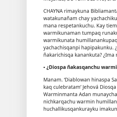
CHAYNA rimaykuna Bibliamanta
watakunañam chay yachachiku
mana respetankuchu. Kay tie
warmikunaman tumpaq runaku
warmikunata humillanankupaq
yachachisqanpi hapipakunku.
ñakarichisqa kanankuta? ¿Ima 
▪
¿Diospa ñakasqanchu warmi
Manam. ‘Diablowan hinaspa S
kaq culebratam’ Jehová Diosqa
Warminmanta Adan munaych
nichkarqachu warmin humillan
huchallikusqankurayku imak