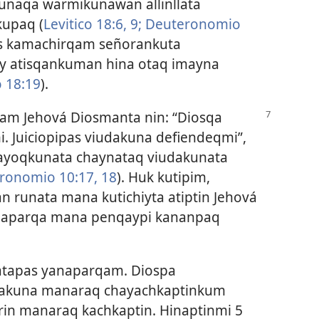
unaqa warmikunawan allinllata
kupaq (
Levitico 18:6,
9;
Deuteronomio
as kamachirqam señorankuta
y atisqankuman hina otaq imayna
o 18:19
).
iam Jehová Diosmanta nin: “Diosqa
 Juiciopipas viudakuna defiendeqmi”,
ayoqkunata chaynataq viudakunata
ronomio 10:17, 18
). Huk kutipim,
 runata mana kutichiyta atiptin Jehová
anaparqa mana penqaypi kananpaq
atapas yanaparqam. Diospa
itakuna manaraq chayachkaptinkum
rin manaraq kachkaptin. Hinaptinmi 5