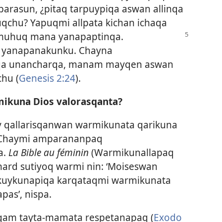
parasun, ¿pitaq tarpuypiqa aswan allinqa
chu? Yapuqmi allpata kichan ichaqa
muhuq mana yanapaptinqa.
 yanapanakunku. Chayna
qa unancharqa, manam mayqen aswan
hu (
Genesis 2:24
).
ikuna Dios valorasqanta?
 qallarisqanwan warmikunata qarikuna
 Chaymi amparananpaq
a.
La Bible au féminin
(Warmikunallapaq
ynard sutiyoq warmi nin: ‘Moiseswan
ikuykunapiqa karqataqmi warmikunata
as’, nispa.
qam tayta-mamata respetanapaq (
Exodo