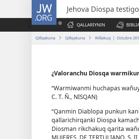
JW.ORG
Jehova Diospa testig
QALLARIYNIN
BIBL
Qillqakuna
Qillqakuna
Willakuq | Octubre 20
¿Valoranchu Diosqa warmiku
“Warmiwanmi huchapas wañuypas
C. T. Ñ., NISQAN)
“Qanmin Diablopa punkun kank
qallarichirqanki Diospa kamach
Diosman rikchakuq qarita wa
MUJERES, DE TERTULIANO, S. II 