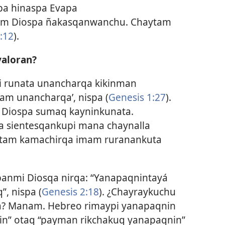
a hinaspa Evapa
am Diospa ñakasqanwanchu. Chaytam
:12
).
valoran?
i runata unancharqa kikinman
am unancharqa’, nispa (
Genesis 1:27
).
 Diospa sumaq kayninkunata.
 sientesqankupi mana chaynalla
utam kamachirqa imam ruranankuta
anmi Diosqa nirqa: “Yanapaqnintayá
, nispa (
Genesis 2:18
). ¿Chayraykuchu
a? Manam. Hebreo rimaypi yanapaqnin
in” otaq “payman rikchakuq yanapaqnin”