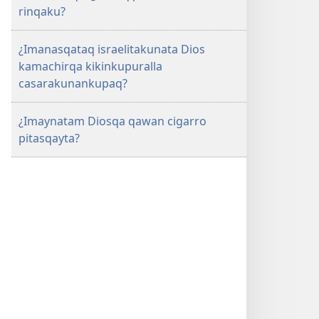
rinqaku?
¿Imanasqataq israelitakunata Dios
kamachirqa kikinkupuralla
casarakunankupaq?
¿Imaynatam Diosqa qawan cigarro
pitasqayta?