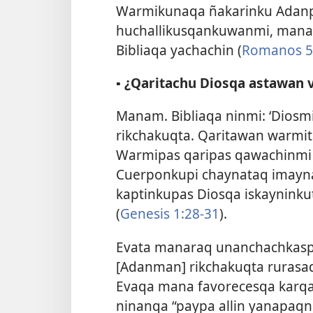
Warmikunaqa ñakarinku Adanp
huchallikusqankuwanmi, man
Bibliaqa yachachin (
Romanos 5
▪
¿Qaritachu Diosqa astawan 
Manam. Bibliaqa ninmi: ‘Diosm
rikchakuqta. Qaritawan warmit
Warmipas qaripas qawachinmi
Cuerponkupi chaynataq imayna
kaptinkupas Diosqa iskaynink
(
Genesis 1:28-31
).
Evata manaraq unanchachkasp
[Adanman] rikchakuqta rurasaq”
Evaqa mana favorecesqa karq
ninanqa “paypa allin yanapaqn