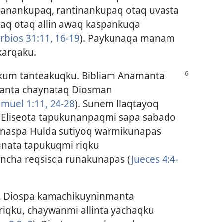
anankupaq, rantinankupaq otaq uvasta
kaq otaq allin awaq kaspankuqa
rbios 31:11,
16-19
). Paykunaqa manam
karqaku.
nkum tanteakuqku. Bibliam Anamanta
nmanta chaynataq Diosman
amuel 1:11,
24-28
). Sunem llaqtayoq
 Eliseota tapukunanpaqmi sapa sabado
hinaspa Hulda sutiyoq warmikunapas
unata tapukuqmi riqku
ncha reqsisqa runakunapas (
Jueces 4:4-
.
Diospa kamachikuyninmanta
iqku, chaywanmi allinta yachaqku