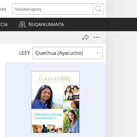
paq
Maskanapaq
ICIA
ÑUQAYKUMANTA
a)
LEEY