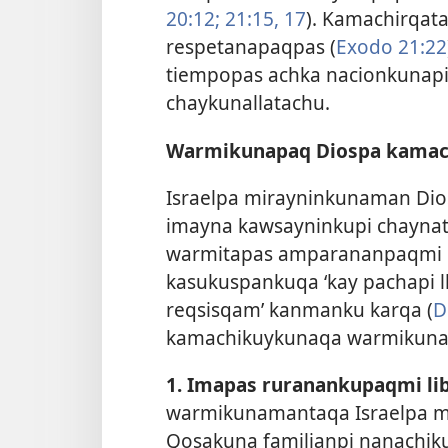
20:12;
21:15,
17
). Kamachirqat
respetanapaqpas (
Exodo 21:22
tiempopas achka nacionkunap
chaykunallatachu.
Warmikunapaq Diospa kamac
Israelpa mirayninkunaman Di
imayna kawsayninkupi chaynata
warmitapas amparananpaqmi ka
kasukuspankuqa ‘kay pachapi 
reqsisqam’ kanmanku karqa (
D
kamachikuykunaqa warmikuna
1. Imapas ruranankupaqmi li
warmikunamantaqa Israelpa m
Qosakuna familianpi nanachik