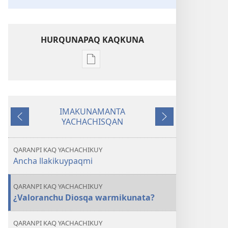
HURQUNAPAQ KAQKUNA
Qillqakunata
hurqunapaq
WILLAKUQ
Octubre 2012
IMAKUNAMANTA
YACHACHISQAN
Ñawpaq
Qatiqnin
kaq
QARANPI KAQ YACHACHIKUY
Ancha llakikuypaqmi
QARANPI KAQ YACHACHIKUY
¿Valoranchu Diosqa warmikunata?
QARANPI KAQ YACHACHIKUY