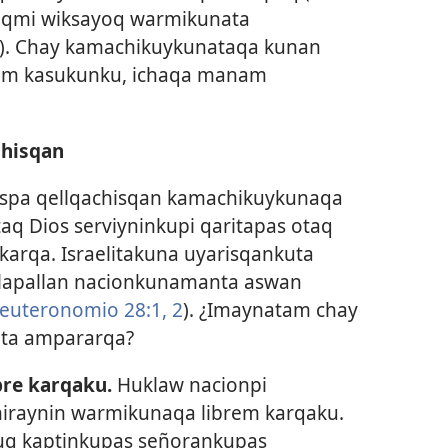
aqmi wiksayoq warmikunata
). Chay kamachikuykunataqa kunan
im kasukunku, ichaqa manam
hisqan
ospa qellqachisqan kamachikuykunaqa
q Dios serviyninkupi qaritapas otaq
rqa. Israelitakuna uyarisqankuta
llapallan nacionkunamanta aswan
euteronomio 28:1, 2
). ¿Imaynatam chay
ta ampararqa?
bre karqaku.
Huklaw nacionpi
iraynin warmikunaqa librem karqaku.
uq kaptinkupas señorankupas