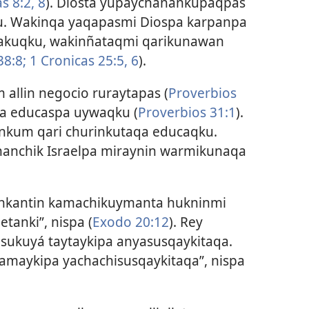
 8:2,
8
). Diosta yupaychanankupaqpas
u. Wakinqa yaqapasmi Diospa karpanpa
pakuqku, wakinñataqmi qarikunawan
8:8;
1 Cronicas 25:5, 6
).
allin negocio ruraytapas (
Proverbios
ta educaspa uywaqku (
Proverbios 31:1
).
ankum qari churinkutaqa educaqku.
anchik Israelpa miraynin warmikunaqa
nkantin kamachikuymanta hukninmi
tanki”, nispa (
Exodo 20:12
). Rey
asukuyá taytaykipa anyasusqaykitaqa.
amaykipa yachachisusqaykitaqa”, nispa