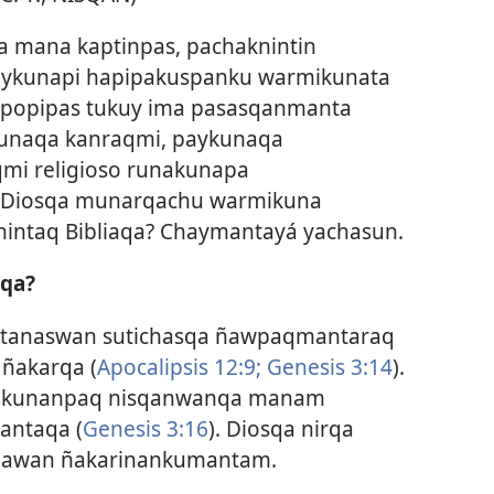
 mana kaptinpas, pachaknintin
ykunapi hapipakuspanku warmikunata
mpopipas tukuy ima pasasqanmanta
naqa kanraqmi, paykunaqa
mi religioso runakunapa
 ¿Diosqa munarqachu warmikuna
nintaq Bibliaqa? Chaymantayá yachasun.
qa?
atanaswan sutichasqa ñawpaqmantaraq
 ñakarqa (
Apocalipsis 12:9;
Genesis 3:14
).
akunanpaq nisqanwanqa manam
antaqa (
Genesis 3:16
). Diosqa nirqa
unawan ñakarinankumantam.