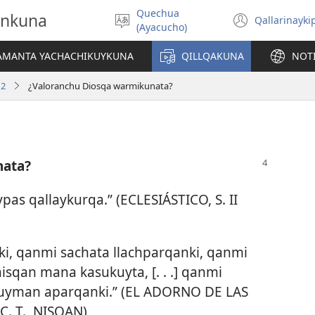
Quechua
onkuna
Qallarinayki
Rimaynikita
(abre
(Ayacucho)
akllay
una
nueva
IAMANTA YACHACHIKUYKUNA
QILLQAKUNA
NOT
ventan
12
¿Valoranchu Diosqa warmikunata?
nata?
 qallaykurqa.” (ECLESIÁSTICO, S. II
i, qanmi sachata llachparqanki, qanmi
isqan mana kasukuyta, [. . .] qanmi
ñuyman aparqanki.” (EL ADORNO DE LAS
C. T., NISQAN)