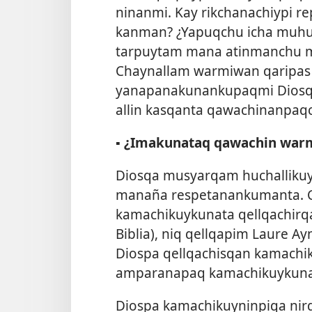
ninanmi. Kay rikchanachiypi re
kanman? ¿Yapuqchu icha muhuq
tarpuytam
mana atinmanchu 
Chaynallam warmiwan qaripas
yanapanakunankupaqmi Dios
allin kasqanta qawachinanpaqc
▪
¿Imakunataq qawachin warm
Diosqa musyarqam huchallikuy
manaña respetanankumanta.
kamachikuykunata qellqachirq
Biblia), niq qellqapim Laure A
Diospa qellqachisqan kamach
amparanapaq kamachikuykunap
Diospa kamachikuyninpiqa nir