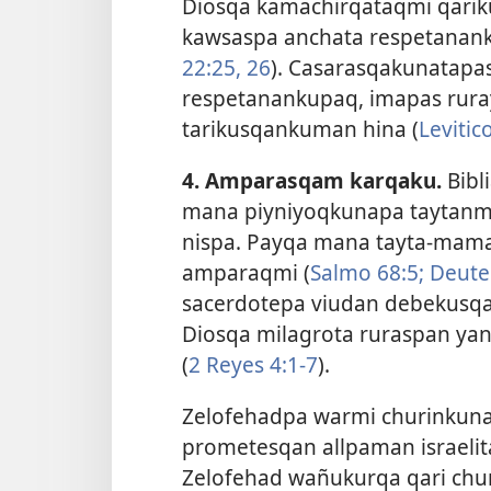
Diosqa kamachirqataqmi qarik
kawsaspa anchata respetanan
22:25, 26
). Casarasqakunatap
respetanankupaq, imapas rura
tarikusqankuman hina (
Levitic
4. Amparasqam karqaku.
Bibl
mana piyniyoqkunapa taytanmi.
nispa. Payqa mana tayta-mam
amparaqmi (
Salmo 68:5;
Deute
sacerdotepa viudan debekusqan
Diosqa milagrota ruraspan y
(
2 Reyes 4:1-7
).
Zelofehadpa warmi churinkun
prometesqan allpaman israel
Zelofehad wañukurqa qari chu