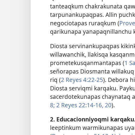
tanteaqkum chakrakunata qaw
tarpunankupaqpas. Allin puch
negociotapas ruraqkum (
Prove
qarikunapa yanapaqnillanchu 
Diosta servinankupaqpas kiki
willawanchik, llakisqa kasqa
prometekusqanmantapas (
1 S
señorapas Diosmanta willakuq
riq (
2 Reyes 4:22-25
). Debora 
Diosta serviqmi karqaku. Payk
sacerdotekunapas chaynataq a
8;
2 Reyes 22:14-16,
20
).
2. Educacionniyoqmi karqaku
leeptinkum warmikunapas uyar