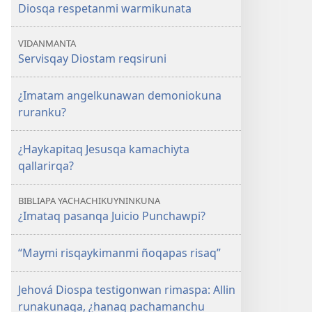
Diosqa respetanmi warmikunata
VIDANMANTA
Servisqay Diostam reqsiruni
¿Imatam angelkunawan demoniokuna
ruranku?
¿Haykapitaq Jesusqa kamachiyta
qallarirqa?
BIBLIAPA YACHACHIKUYNINKUNA
¿Imataq pasanqa Juicio Punchawpi?
“Maymi risqaykimanmi ñoqapas risaq”
Jehová Diospa testigonwan rimaspa: Allin
runakunaqa, ¿hanaq pachamanchu