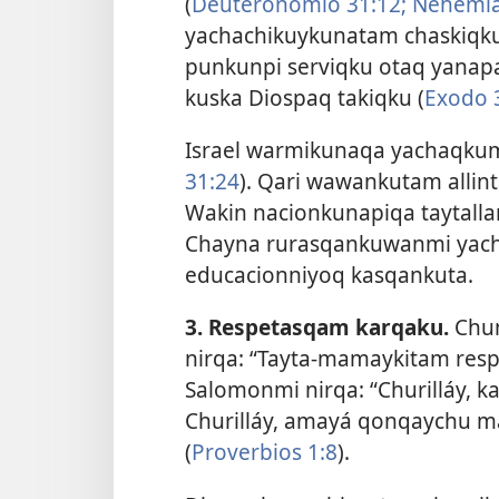
(
Deuteronomio 31:12;
Nehemias
yachachikuykunatam chaskiqk
punkunpi serviqku otaq yana
kuska Diospaq takiqku (
Exodo 3
Israel warmikunaqa yachaqkum 
31:24
). Qari wawankutam allin
Wakin nacionkunapiqa taytall
Chayna rurasqankuwanmi yach
educacionniyoq kasqankuta.
3. Respetasqam karqaku.
Chu
nirqa: “Tayta-mamaykitam respe
Salomonmi nirqa: “Churilláy, k
Churilláy, amayá qonqaychu m
(
Proverbios 1:8
).