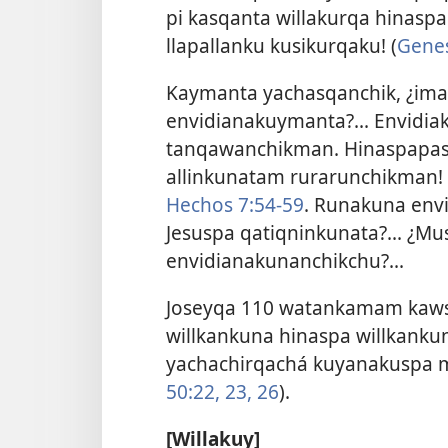
pi kasqanta willakurqa hinas
llapallanku kusikurqaku! (
Genes
Kaymanta yachasqanchik, ¿im
envidianakuymanta?... Envidi
tanqawanchikman. Hinaspapas
allinkunatam rurarunchikman!
Hechos 7:54-59
. Runakuna env
Jesuspa qatiqninkunata?... ¿
envidianakunanchikchu?...
Joseyqa 110 watankamam kaws
willkankuna hinaspa willkanku
yachachirqachá kuyanakuspa 
50:22, 23,
26
).
[Willakuy]