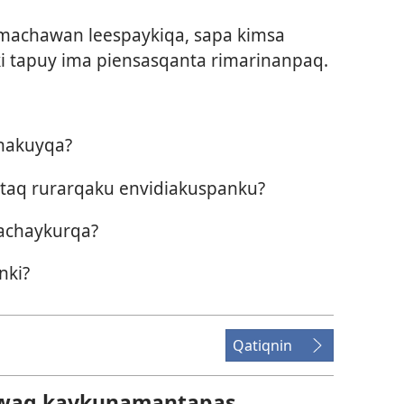
machawan leespaykiqa, sapa kimsa
 tapuy ima piensasqanta rimarinanpaq.
anakuyqa?
taq rurarqaku envidiakuspanku?
achaykurqa?
nki?
Qatiqnin
awaq kaykunamantapas