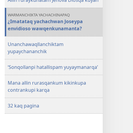
Allin ruraykunatam Jehová Diosqa kuyan
WARMANCHIKTA YACHACHINAPAQ
¿Imatataq yachachwan Joseypa
envidioso wawqenkunamanta?
Unanchawaqllanchiktam
yupaychananchik
‘Sonqollanpi hatallispam yuyaymanarqa’
Mana allin rurasqankum kikinkupa
contrankupi karqa
32 kaq pagina