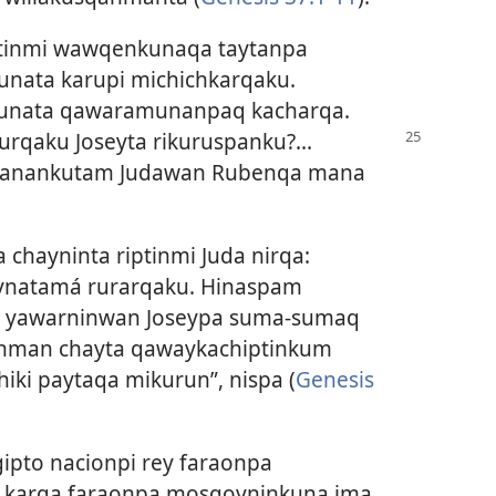
ptinmi wawqenkunaqa taytanpa
unata karupi michichkarqaku.
kunata qawaramunanpaq kacharqa.
urqaku Joseyta rikuruspanku?.
..
uranankutam Judawan Rubenqa mana
chayninta riptinmi Juda nirqa:
haynatamá rurarqaku. Hinaspam
u yawarninwan Joseypa suma-sumaq
anman chayta qawaykachiptinkum
iki paytaqa mikurun”, nispa (
Genesis
pto nacionpi rey faraonpa
a karqa faraonpa mosqoyninkuna ima