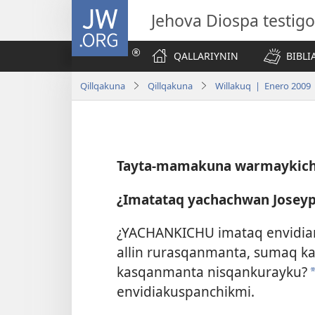
JW.ORG
Jehova Diospa testig
QALLARIYNIN
BIBL
Qillqakuna
Qillqakuna
Willakuq | Enero 2009
Tayta-mamakuna warmaykichi
¿Imatataq yachachwan Josey
¿YACHANKICHU imataq envidian
allin ru­rasqanmanta, sumaq k
kasqanmanta nis­qankurayku?
envidiakuspanchikmi.