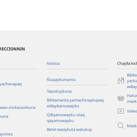
IRECCIONNIN
Noticia
Chaylla ki
Bibli
Ñuqaykumanta
yach
 yachanapaq
will
Tapukuykuna
Hatu
Bibliamanta yachachinaykupaq
(abre
mask
willaykamuwayku
una
wan invitacionkuna
Vide
nueva
Qillqamuwayku utaq
kuna
ventana)
qayamuwayku
Mask
Betel wasiykuta watukuy
yninta