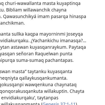
q churi-wawallanta masta kuyaptinqa
. Bibliam willawanchik chayna
a. Qawasunchikyá imam pasarqa hinaspa
wanchikman.
manta sullka kaqpa mayorninmi Joseyqa
idiakurqaku. ¿Yachankichu imanasqa?...
aytan astawan kuyasqanraykum. Paytaqa
uyasqan señoran Raquelwan punta
chipurqa suma-sumaq pachantapas.
“aswan masta” taytanku kuyasqanta
eqniyta qallaykusqankumanta.
qokusqanpi wawqenkuna chaynataq
qon­qorakusqankuta willakuptin. Chayta
nvidiakurqaku’, taytanpas
willakusqanmanta (
Genesis 37:1-11
).