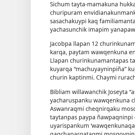
Sichum tayta-mamakuna hukka
churipuram envidianakunmanku
sasachakuypi kaq familiamant
yachasunchik imapim yanapa
Jacobpa llapan 12 churinkuna
karqa, paytam wawqenkuna env
Llapan churinkunamantapas t
kuyarqa “machuyayninpiña” k
churin kaptinmi. Chaymi rura
Bibliam willawanchik Joseyta 
yacharuspanku wawqenkuna ch
Aswanraqmi cheqnirqaku mos
taytanpas paypa ñawpaqninpi 
uyarispankum ‘wawqenkunaqa e
qaqchaparqataqmi mosqoynin 