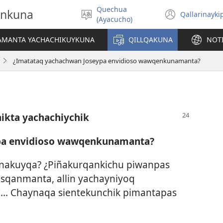
Quechua
onkuna
Qallarinayki
Rimaynikita
(abre
(Ayacucho)
akllay
una
nueva
IAMANTA YACHACHIKUYKUNA
QILLQAKUNA
NOT
ventan
¿Imatataq yachachwan Joseypa envidioso wawqenkunamanta?
kta yachachiychik
pa envidioso wawqenkunamanta?
akuyqa? ¿Piñakurqan­kichu piwanpas
asqanmanta, allin yachayniyoq
... Chaynaqa sientekunchik pimantapas
*