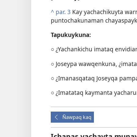
^
par. 3
Kay yachachikuyta war
puntochakunaman chayaspayki
Tapukuykuna:
○ ¿Yachankichu imataq envidi
○ Joseypa wawqenkuna, ¿imata
○ ¿Imanasqataq Joseyqa pamp
○ ¿Imatataq kaymanta yacharu
Ñawpaq kaq
Ichapas yachayta mun