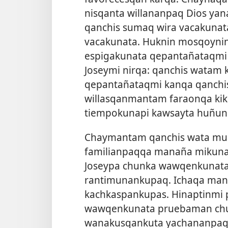
nisqanta willananpaq Dios ya
qanchis sumaq wira vacakunata
vacakunata. Huknin mosqoynin
espigakunata qepantañataqmi 
Joseymi nirqa: qanchis watam
qepantañataqmi kanqa qanchis
willasqanmantam faraonqa kiki
tiempokunapi kawsayta huñun
Chaymantam qanchis wata muc
familianpaqqa manaña mikuna
Joseypa chunka wawqenkunata
rantimunankupaq. Ichaqa mana
kachkaspankupas. Hinaptinmi p
wawqenkunata pruebaman chu
wanakusqankuta yachananpaq