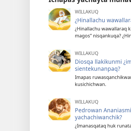
WILLAKUQ
¿Hinallachu wawallar
¿Hinallachu wawallaraq k
magos” nisqankuqa? ¿Hin
WILLAKUQ
Diosqa llakikunmi ¿
sientekunanpaq?
Imapas ruwasqanchikwanm
kusichichwan.
WILLAKUQ
Pedrowan Ananiasmi 
yachachiwanchik?
¿Imanasqataq huk runat