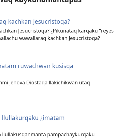
aq kachkan Jesucristoqa?
achkan Jesucristoqa? ¿Pikunataq karqaku “reyes
allachu wawallaraq kachkan Jesucristoqa?
imatam ruwachwan kusisqa
i Jehova Diostaqa llakichikwan utaq
llullakurqaku ¿imatam
a llullakusqanmanta pampachaykurqaku