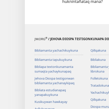
huknintañataq mana?
®
JW.ORG
/ JEHOVA DIOSPA TESTIGONKUNAPA D
Bibliamanta yachachikuykuna
Qillqakuna
Bibliamanta tapukuykuna
Bibliakuna
Bibliapa textonkunamanta
Bibliamanta
sumaqta yachaykunapaq
librokuna
Jehova Diospa testigonwan
Folletokuna
bibliamanta yachanaykipaq
Tratadokuna
Bibliata estudianapaq
Yachachikuy
yanapakuykuna
Qillqakuna
Kusikuywan hawkayay
Diospa muna
Ayllukunapaq