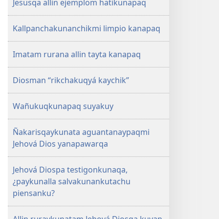
Jesusqa allin ejemplom hatikunapaq
Kallpanchakunanchikmi limpio kanapaq
Imatam rurana allin tayta kanapaq
Diosman “rikchakuqyá kaychik”
Wañukuqkunapaq suyakuy
Ñakarisqaykunata aguantanaypaqmi
Jehová Dios yanapawarqa
Jehová Diospa testigonkunaqa,
¿paykunalla salvakunankutachu
piensanku?