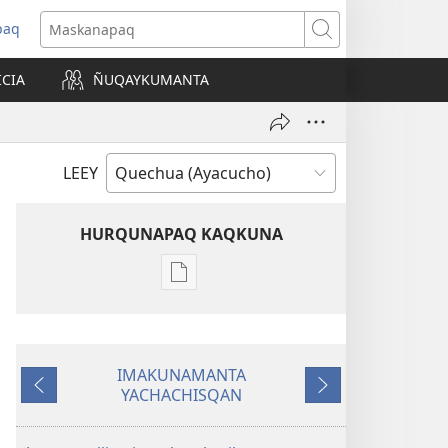
paq
Maskanapaq
ICIA
ÑUQAYKUMANTA
a)
LEEY
HURQUNAPAQ KAQKUNA
Qillqakunata
hurqunapaq
WILLAKUQ
Enero 2009
IMAKUNAMANTA
YACHACHISQAN
Ñawpaq
Qatiqnin
kaq