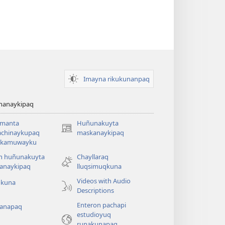
Imayna rikukunanpaq
chanaykipaq
amanta
Huñunakuyta
(abre
achinaykupaq
maskanaykipaq
una
aykamuwayku
nueva
n huñunakuyta
Chayllaraq
ventana)
anaykipaq
lluqsimuqkuna
Videos with Audio
okuna
Descriptions
Enteron pachapi
anapaq
estudioyuq
runakunapaq