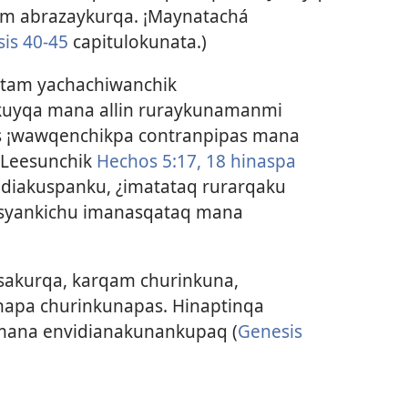
pam abrazaykurqa. ¡Maynatachá
is 40-45
capitulokunata.)
atam yachachiwanchik
akuyqa mana allin ruraykunamanmi
 ¡wawqenchikpa contranpipas mana
 Leesunchik
Hechos 5:17, 18 hinaspa
idiakuspanku, ¿imatataq rurarqaku
Musyankichu imanasqataq mana
akurqa, karqam churinkuna,
napa churinkunapas. Hinaptinqa
mana envidianakunankupaq (
Genesis