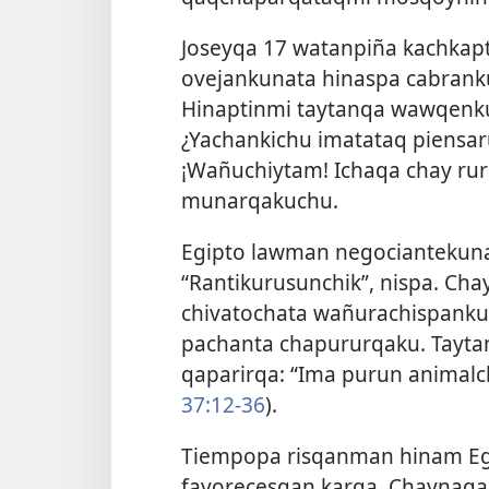
Joseyqa 17 watanpiña kachka
ovejankunata hinaspa cabrank
Hinaptinmi taytanqa wawqen
¿Yachankichu imatataq piensar
¡Wañuchiytam! Ichaqa chay r
munarqakuchu.
Egipto lawman negociantekuna 
“Rantikurusunchik”, nispa. C
chivatochata wañurachispank
pachanta chapururqaku. Tayt
qaparirqa: “Ima purun animalch
37:12-36
).
Tiempopa risqanman hinam Egi
favorecesqan karqa. Chaynaq