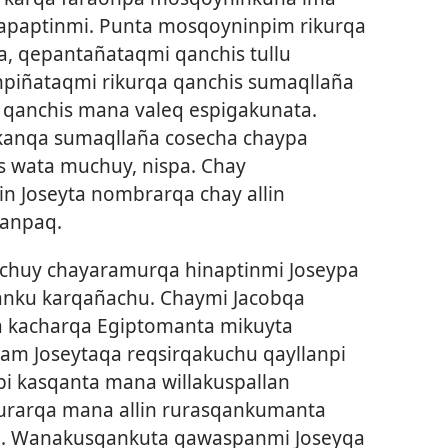
napaptinmi. Punta mosqoyninpim rikurqa
, qepantañataqmi qanchis tullu
piñataqmi rikurqa qanchis sumaqllaña
qanchis mana valeq espigakunata.
 kanqa sumaqllaña cosecha chaypa
 wata muchuy, nispa. Chay
n Joseyta nombrarqa chay allin
anpaq.
huy chayaramurqa hinaptinmi Joseypa
nku karqañachu. Chaymi Jacobqa
 kacharqa Egiptomanta mikuyta
m Joseytaqa reqsirqakuchu qayllanpi
i kasqanta mana willakuspallan
rarqa mana allin rurasqankumanta
. Wanakusqankuta qawaspanmi Joseyqa