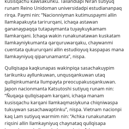
kusisqachu kawsakunku. Tailandiapi Niran sutiyuq
runam Reino Unidoman universidadpi estudiananpaq
rirqa. Paymi nin: “Nacionniyman kutimuspaymi allin
llamkapakuyta tarirurqani, ichaqa astawan
gananaypaqqa tutapaymanta tuyaykuykamam
llamkarqani. Ichaqa wakin runakunatawan kuskatam
llamkayniykumanta qarquruwarqaku, chaywanmi
cuentata qukururqani allin estudioyuq kaspapas mana
llamkayniyuq qiparunamanta”, nispa.
Qullqisapa kaqkunapas wakinpiqa sasachakuypim
tarikunku ayllunkuwan, unqusqankuwan utaq
qullqinkumanta llumpayta preocupakusqankuwan.
Japon nacionmanta Katsutoshi sutiyuq runam nin:
“Ñuqaqa qullqisapam karqani, ichaqa manam
kusisqachu karqani llamkaqmasiykuna chiqniwaspa
tukuywan sasachawaptinku”, nispa. Vietnam nacionpi
kaq Lam sutiyuq warmim nin: “Achka runakunatam
riqsini allin llamkayniyuq chaynataq qullqisapa