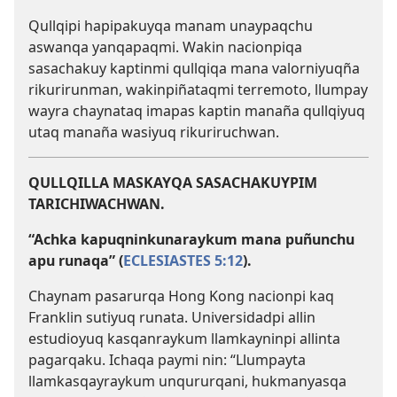
Qullqipi hapipakuyqa manam unaypaqchu
aswanqa yanqapaqmi. Wakin nacionpiqa
sasachakuy kaptinmi qullqiqa mana valorniyuqña
rikurirunman, wakinpiñataqmi terremoto, llumpay
wayra chaynataq imapas kaptin manaña qullqiyuq
utaq manaña wasiyuq rikuriruchwan.
QULLQILLA MASKAYQA SASACHAKUYPIM
TARICHIWACHWAN.
“Achka kapuqninkunaraykum mana puñunchu
apu runaqa” (
ECLESIASTES 5:12
).
Chaynam pasarurqa Hong Kong nacionpi kaq
Franklin sutiyuq runata. Universidadpi allin
estudioyuq kasqanraykum llamkayninpi allinta
pagarqaku. Ichaqa paymi nin: “Llumpayta
llamkasqayraykum unqururqani, hukmanyasqa