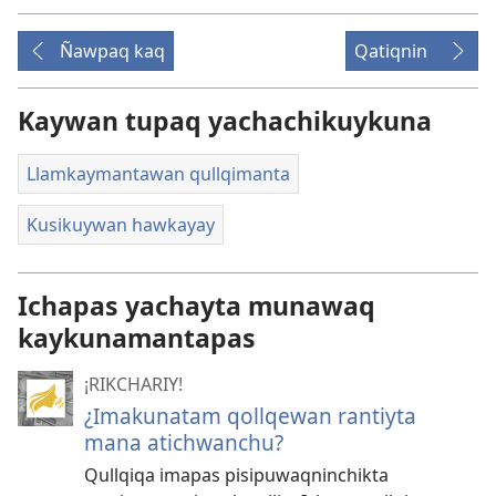
Ñawpaq kaq
Qatiqnin
Kaywan tupaq yachachikuykuna
Llamkaymantawan qullqimanta
Kusikuywan hawkayay
Ichapas yachayta munawaq
kaykunamantapas
¡RIKCHARIY!
¿Imakunatam qollqewan rantiyta
mana atichwanchu?
Qullqiqa imapas pisipuwaqninchikta