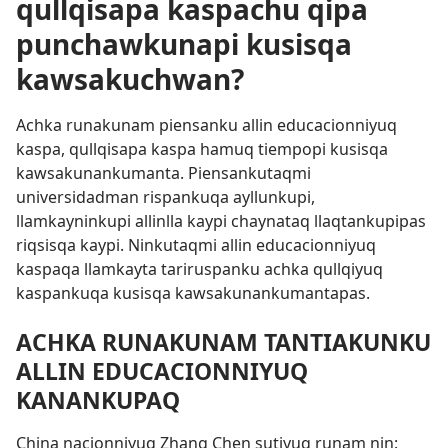
qullqisapa kaspachu qipa
punchawkunapi kusisqa
kawsakuchwan?
Achka runakunam piensanku allin educacionniyuq
kaspa, qullqisapa kaspa hamuq tiempopi kusisqa
kawsakunankumanta. Piensankutaqmi
universidadman rispankuqa ayllunkupi,
llamkayninkupi allinlla kaypi chaynataq llaqtankupipas
riqsisqa kaypi. Ninkutaqmi allin educacionniyuq
kaspaqa llamkayta tariruspanku achka qullqiyuq
kaspankuqa kusisqa kawsakunankumantapas.
ACHKA RUNAKUNAM TANTIAKUNKU
ALLIN EDUCACIONNIYUQ
KANANKUPAQ
China nacionniyuq Zhang Chen sutiyuq runam nin: