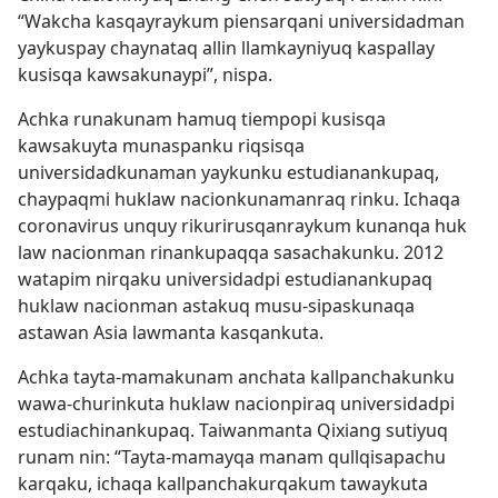
“Wakcha kasqayraykum piensarqani universidadman
yaykuspay chaynataq allin llamkayniyuq kaspallay
kusisqa kawsakunaypi”, nispa.
Achka runakunam hamuq tiempopi kusisqa
kawsakuyta munaspanku riqsisqa
universidadkunaman yaykunku estudianankupaq,
chaypaqmi huklaw nacionkunamanraq rinku. Ichaqa
coronavirus unquy rikurirusqanraykum kunanqa huk
law nacionman rinankupaqqa sasachakunku. 2012
watapim nirqaku universidadpi estudianankupaq
huklaw nacionman astakuq musu-sipaskunaqa
astawan Asia lawmanta kasqankuta.
Achka tayta-mamakunam anchata kallpanchakunku
wawa-churinkuta huklaw nacionpiraq universidadpi
estudiachinankupaq. Taiwanmanta Qixiang sutiyuq
runam nin: “Tayta-mamayqa manam qullqisapachu
karqaku, ichaqa kallpanchakurqakum tawaykuta