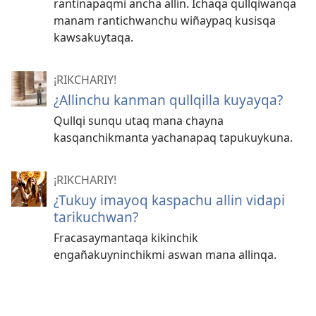
rantinapaqmi ancha allin. Ichaqa qullqiwanqa
manam rantichwanchu wiñaypaq kusisqa
kawsakuytaqa.
¡RIKCHARIY!
¿Allinchu kanman qullqilla kuyayqa?
Qullqi sunqu utaq mana chayna
kasqanchikmanta yachanapaq tapukuykuna.
¡RIKCHARIY!
¿Tukuy imayoq kaspachu allin vidapi
tarikuchwan?
Fracasaymantaqa kikinchik
engañakuyninchikmi aswan mana allinqa.