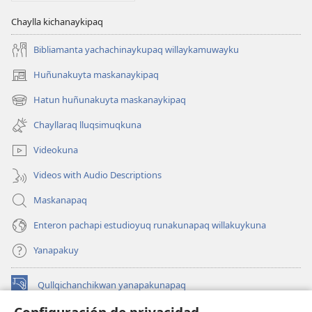
Chaylla kichanaykipaq
Bibliamanta yachachinaykupaq willaykamuwayku
Huñunakuyta maskanaykipaq
(abre
una
Hatun huñunakuyta maskanaykipaq
(abre
nueva
una
ventana)
Chayllaraq lluqsimuqkuna
nueva
ventana)
Videokuna
Videos with Audio Descriptions
Maskanapaq
Enteron pachapi estudioyuq runakunapaq willakuykuna
Yanapakuy
Qullqichanchikwan yanapakunapaq
(abre
una