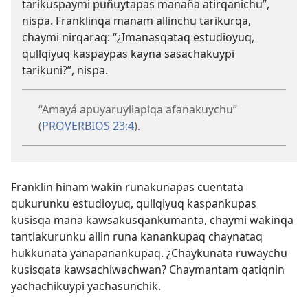
tarikuspaymi puñuytapas manaña atirqanichu”,
nispa. Franklinqa manam allinchu tarikurqa,
chaymi nirqaraq: “¿Imanasqataq estudioyuq,
qullqiyuq kaspaypas kayna sasachakuypi
tarikuni?”, nispa.
“Amayá apuyaruyllapiqa afanakuychu”
(
PROVERBIOS 23:4
).
Franklin hinam wakin runakunapas cuentata
qukurunku estudioyuq, qullqiyuq kaspankupas
kusisqa mana kawsakusqankumanta, chaymi wakinqa
tantiakurunku allin runa kanankupaq chaynataq
hukkunata yanapanankupaq. ¿Chaykunata ruwaychu
kusisqata kawsachiwachwan? Chaymantam qatiqnin
yachachikuypi yachasunchik.