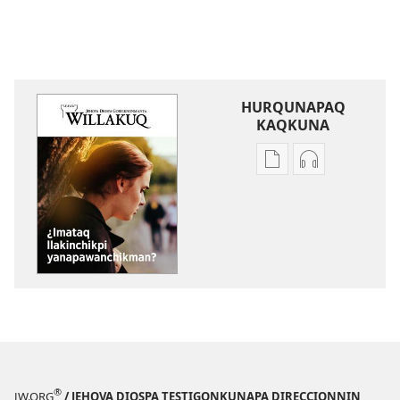
HURQUNAPAQ
KAQKUNA
Qillqakunata
Uyarinapaq
hurqunapaq
kaqkunata
WILLAKUQ
hurqunapaq
¿Imataq
WILLAKUQ
llakinchikpi
¿Imataq
yanapawanchikma
llakinchikpi
yanapawanc
®
JW.ORG
/ JEHOVA DIOSPA TESTIGONKUNAPA DIRECCIONNIN