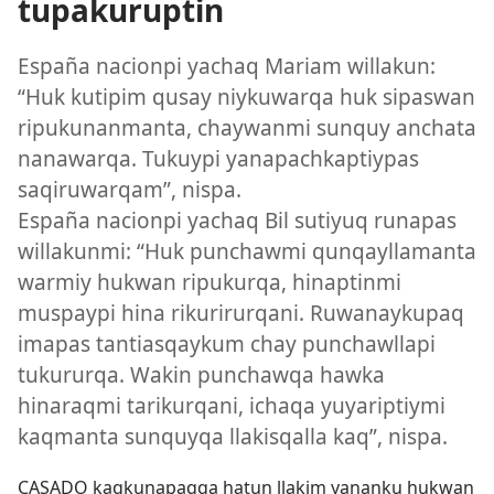
tupakuruptin
España nacionpi yachaq Mariam willakun:
“Huk kutipim qusay niykuwarqa huk sipaswan
ripukunanmanta, chaywanmi sunquy anchata
nanawarqa. Tukuypi yanapachkaptiypas
saqiruwarqam”, nispa.
España nacionpi yachaq Bil sutiyuq runapas
willakunmi: “Huk punchawmi qunqayllamanta
warmiy hukwan ripukurqa, hinaptinmi
muspaypi hina rikurirurqani. Ruwanaykupaq
imapas tantiasqaykum chay punchawllapi
tukururqa. Wakin punchawqa hawka
hinaraqmi tarikurqani, ichaqa yuyariptiymi
kaqmanta sunquyqa llakisqalla kaq”, nispa.
CASADO kaqkunapaqqa hatun llakim yananku hukwan