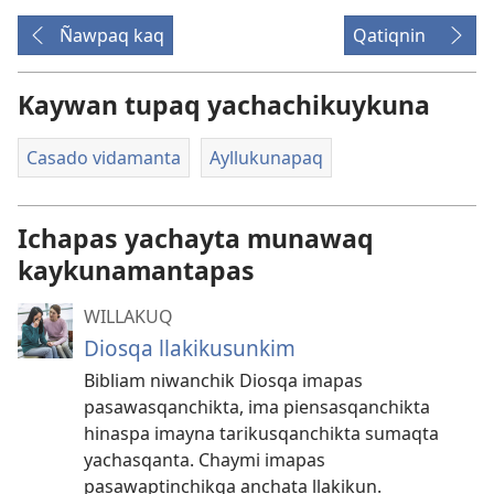
Ñawpaq kaq
Qatiqnin
Kaywan tupaq yachachikuykuna
Casado vidamanta
Ayllukunapaq
Ichapas yachayta munawaq
kaykunamantapas
WILLAKUQ
Diosqa llakikusunkim
Bibliam niwanchik Diosqa imapas
pasawasqanchikta, ima piensasqanchikta
hinaspa imayna tarikusqanchikta sumaqta
yachasqanta. Chaymi imapas
pasawaptinchikqa anchata llakikun.