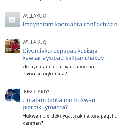
WILLAKUQ
Imaynatam kaqmanta confiachwan
WILLAKUQ
Divorciakuruspapas kusisqa
kawsanaykipaq kallpanchakuy
¿Imaynatam biblia yanapanman
divorciakuqkunata?
¡RIKCHARIY!
¿Imatam biblia nin hukwan
pierdikuymanta?
Hukwan pierdekuyqa, ¿rakinakunapaqchu
kanman?