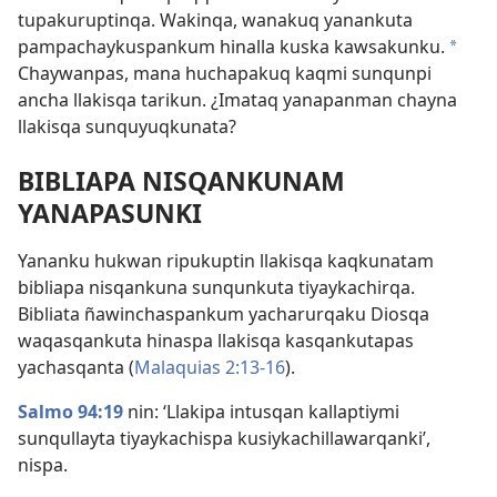
tupakuruptinqa. Wakinqa, wanakuq yanankuta
pampachaykuspankum hinalla kuska kawsakunku.
a
Chaywanpas, mana huchapakuq kaqmi sunqunpi
ancha llakisqa tarikun. ¿Imataq yanapanman chayna
llakisqa sunquyuqkunata?
BIBLIAPA NISQANKUNAM
YANAPASUNKI
Yananku hukwan ripukuptin llakisqa kaqkunatam
bibliapa nisqankuna sunqunkuta tiyaykachirqa.
Bibliata ñawinchaspankum yacharurqaku Diosqa
waqasqankuta hinaspa llakisqa kasqankutapas
yachasqanta (
Malaquias 2:13-16
).
Salmo 94:19
nin: ‘Llakipa intusqan kallaptiymi
sunqullayta tiyaykachispa kusiykachillawarqanki’,
nispa.