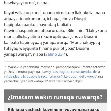
hawkayaykurqa”, nispa.
Kaypi willakuq runakunaqa nirqakum llakinkuta mana
atipay atinankumanta, ichaqa Jehova Diospi
hapipakuspanku chaynataq bibliata
ñawinchaspankum atiparurqaku. Bilmi nin: “Llakiykuna
mana allichay atina rikuriruptinpas Jehova Diosmi
kallpata hapinaypaq yanapawarqa. ‘Manchakuypaq
tutayaq wayqunta hinaña puriptiypas’ Diosmi
yanapawarqa”, nispa (
Salmo 23:4
).
Wanakuq yanankuta imaynanpi pampachasqankumanta astawan
a
yachayta munaspaykiqa, qaway (
Las tragicas consecuencias de la
infidelidad
,
¿Es posible la reconciliación?
,
La opcion del divorcio
) niq
yachachikuyta 1999 watapi 22 abril
¡Despertad!
qillqapi.
¿Imatam wakin runaqa ruwarqa?
Bibliapa yachachikuyninpim yuyaymanarqaku