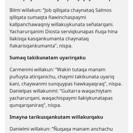
Bilmi willakun: “Job qillqata chaynataq Salmos
qillqata sumaqta ñawinchaspaymi
kallpanchawaqniy willakuykunata señalarqani.
Yacharurqanim Diosta serviqkunapas ñuqa hina
llakisqa kasqankumanta chaynataq
ñakarisqankumanta”, nispa.
Sumaq takikunatam uyarirqaku
Carmenmi willakun: “Wakin tutaqa manam
puñuyta atirqanichu, chaymi takikunata uyariq
kani, chaywanmi sunquypas hawkayaqraq”, nispa.
Danielpas willakunmi: “Guitarra waqachiytam
yacharurqani, waqachispaymi llakiykunatapas
qunqarqaniraq”, nispa.
Imayna tarikusqankutam willakurqaku
Danielmi willakun: “Ñuqaqa manam anchachu