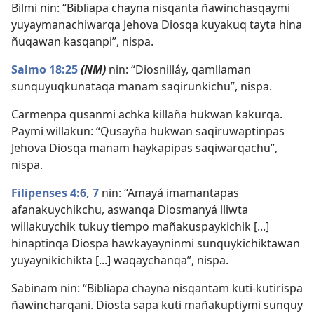
Bilmi nin: “Bibliapa chayna nisqanta ñawinchasqaymi
yuyaymanachiwarqa Jehova Diosqa kuyakuq tayta hina
ñuqawan kasqanpi”, nispa.
Salmo 18:25
(NM)
nin: “Diosnilláy, qamllaman
sunquyuqkunataqa manam saqirunkichu”, nispa.
Carmenpa qusanmi achka killaña hukwan kakurqa.
Paymi willakun: “Qusayña hukwan saqiruwaptinpas
Jehova Diosqa manam haykapipas saqiwarqachu”,
nispa.
Filipenses 4:6, 7
nin: “Amayá imamantapas
afanakuychikchu, aswanqa Diosmanyá lliwta
willakuychik tukuy tiempo mañakuspaykichik [...]
hinaptinqa Diospa hawkayayninmi sunquykichiktawan
yuyaynikichikta [...] waqaychanqa”, nispa.
Sabinam nin: “Bibliapa chayna nisqantam kuti-kutirispa
ñawincharqani. Diosta sapa kuti mañakuptiymi sunquy