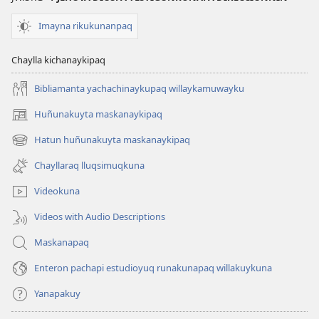
Imayna rikukunanpaq
Chaylla kichanaykipaq
Bibliamanta yachachinaykupaq willaykamuwayku
Huñunakuyta maskanaykipaq
(abre
una
Hatun huñunakuyta maskanaykipaq
(abre
nueva
una
ventana)
Chayllaraq lluqsimuqkuna
nueva
ventana)
Videokuna
Videos with Audio Descriptions
Maskanapaq
Enteron pachapi estudioyuq runakunapaq willakuykuna
Yanapakuy