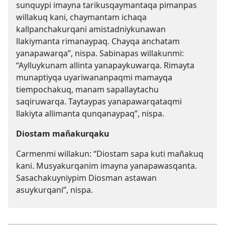
sunquypi imayna tarikusqaymantaqa pimanpas
willakuq kani, chaymantam ichaqa
kallpanchakurqani amistadniykunawan
llakiymanta rimanaypaq. Chayqa anchatam
yanapawarqa”, nispa. Sabinapas willakunmi:
“Aylluykunam allinta yanapaykuwarqa. Rimayta
munaptiyqa uyariwananpaqmi mamayqa
tiempochakuq, manam sapallaytachu
saqiruwarqa. Taytaypas yanapawarqataqmi
llakiyta allimanta qunqanaypaq”, nispa.
Diostam mañakurqaku
Carmenmi willakun: “Diostam sapa kuti mañakuq
kani. Musyakurqanim imayna yanapawasqanta.
Sasachakuyniypim Diosman astawan
asuykurqani”, nispa.