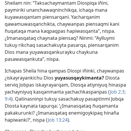
Sheilam nin: “Taksachaymantam Diospiqa iñini,
paymiriki unanchawaqninchikqa, ichaqa mana
kuyawasqantam piensarqani. Yacharqanim
qawamuwasqanchikta, chaywanpas piensaqmi kani
ñuqataqa mana kaqpaqpas hapiwasqanta”, nispa.
¿Imanasqataq chaynata piensaq? Ninmi: “Aylluymi
tukuy rikchaq sasachakuyta pasarqa, piensarqanim
Dios mana yuyawasqankurayku chaykuna
pasawasqankuta”, nispa.
Ichapas Sheila hina qampas Diospi iñinki, chaywanpas
¿iskayrayankichu Dios
yuyasusqaykimanta?
Diosta
serviq Jobpas iskayrayarqam, Diosqa atiyniyuq hinaspa
yachayniyuq kasqanmanta yachachkaspanpas (
Job 2:3;
9:4
). Qatinasninpi tukuy sasachakuy pasaptinmi Jobqa
Diosta kaynata tapurqa: ‘¿Imanasqataq ñuqamanta
pakakurunki? ¿Imanasqataq enemigoykipaq hinaña
hapiwanki?’, nispa (
Job 13:24
).