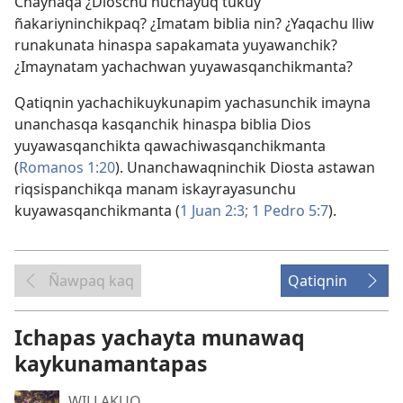
Chaynaqa ¿Dioschu huchayuq tukuy
ñakariyninchikpaq? ¿Imatam biblia nin? ¿Yaqachu lliw
runakunata hinaspa sapakamata yuyawanchik?
¿Imaynatam yachachwan yuyawasqanchikmanta?
Qatiqnin yachachikuykunapim yachasunchik imayna
unanchasqa kasqanchik hinaspa biblia Dios
yuyawasqanchikta qawachiwasqanchikmanta
(
Romanos 1:20
). Unanchawaqninchik Diosta astawan
riqsispanchikqa manam iskayrayasunchu
kuyawasqanchikmanta (
1 Juan 2:3;
1 Pedro 5:7
).
Ñawpaq kaq
Qatiqnin
Ichapas yachayta munawaq
kaykunamantapas
WILLAKUQ