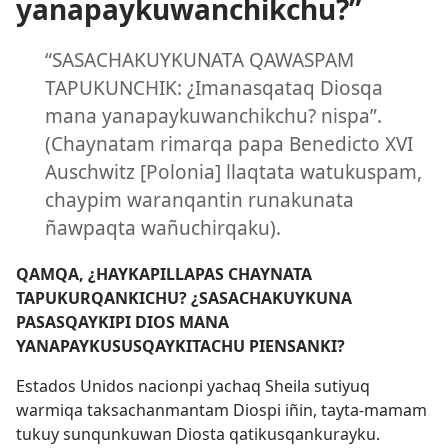
yanapaykuwanchikchu?”
“SASACHAKUYKUNATA QAWASPAM
TAPUKUNCHIK: ¿Imanasqataq Diosqa
mana yanapaykuwanchikchu? nispa”.
(Chaynatam rimarqa papa Benedicto XVI
Auschwitz [Polonia] llaqtata watukuspam,
chaypim waranqantin runakunata
ñawpaqta wañuchirqaku).
QAMQA, ¿HAYKAPILLAPAS CHAYNATA
TAPUKURQANKICHU? ¿SASACHAKUYKUNA
PASASQAYKIPI DIOS MANA
YANAPAYKUSUSQAYKITACHU PIENSANKI?
Estados Unidos nacionpi yachaq Sheila sutiyuq
warmiqa taksachanmantam Diospi iñin, tayta-mamam
tukuy sunqunkuwan Diosta qatikusqankurayku.