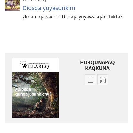
Diosqa yuyasunkim
¿Imam qawachin Diosqa yuyawasqanchikta?
HURQUNAPAQ
KAQKUNA
Qillqakunata
Uyarinapaq
hurqunapaq
kaqkunata
WILLAKUQ
hurqunapaq
¿Diosqa
WILLAKUQ
qunqarusunkichu?
¿Diosqa
qunqarusunk