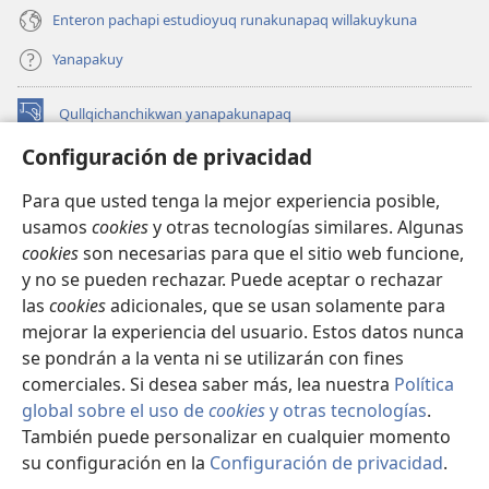
Enteron pachapi estudioyuq runakunapaq willakuykuna
Yanapakuy
Qullqichanchikwan yanapakunapaq
(abre
una
Configuración de privacidad
nueva
INTERNETPI QILLQAKUNA Watchtower™
(abre
ventana)
Para que usted tenga la mejor experiencia posible,
una
®
JW Hub
usamos
cookies
y otras tecnologías similares. Algunas
nueva
(abre
ventana)
cookies
son necesarias para que el sitio web funcione,
una
JW Library®
nueva
y no se pueden rechazar. Puede aceptar o rechazar
ventana)
las
cookies
adicionales, que se usan solamente para
Watchtower Library
mejorar la experiencia del usuario. Estos datos nunca
se pondrán a la venta ni se utilizarán con fines
comerciales. Si desea saber más, lea nuestra
Política
global sobre el uso de
cookies
y otras tecnologías
.
También puede personalizar en cualquier momento
Copyright
© 2026 Watch Tower Bible and Tract Society of Pennsylvania.
IMAYNA SERVICHIKUNAPAQ
|
WAQAYCHASQA KANANPAQ
|
su configuración en la
Configuración de privacidad
.
Mo
CONFIGURACIÓN DE PRIVACIDAD