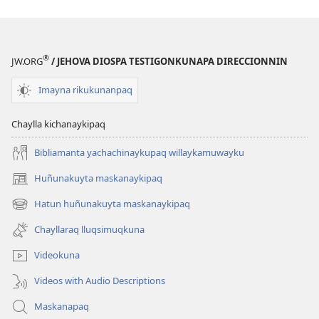
®
JW.ORG
/ JEHOVA DIOSPA TESTIGONKUNAPA DIRECCIONNIN
Imayna rikukunanpaq
Chaylla kichanaykipaq
Bibliamanta yachachinaykupaq willaykamuwayku
Huñunakuyta maskanaykipaq
(abre
una
Hatun huñunakuyta maskanaykipaq
(abre
nueva
una
ventana)
Chayllaraq lluqsimuqkuna
nueva
ventana)
Videokuna
Videos with Audio Descriptions
Maskanapaq