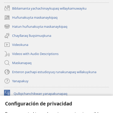
Bibliamanta yachachinaykupaq willaykamuwayku
Huñunakuyta maskanaykipaq
(abre
una
Hatun huñunakuyta maskanaykipaq
(abre
nueva
una
ventana)
Chayllaraq lluqsimuqkuna
nueva
ventana)
Videokuna
Videos with Audio Descriptions
Maskanapaq
Enteron pachapi estudioyuq runakunapaq willakuykuna
Yanapakuy
Qullqichanchikwan yanapakunapaq
(abre
una
Configuración de privacidad
nueva
INTERNETPI QILLQAKUNA Watchtower™
(abre
ventana)