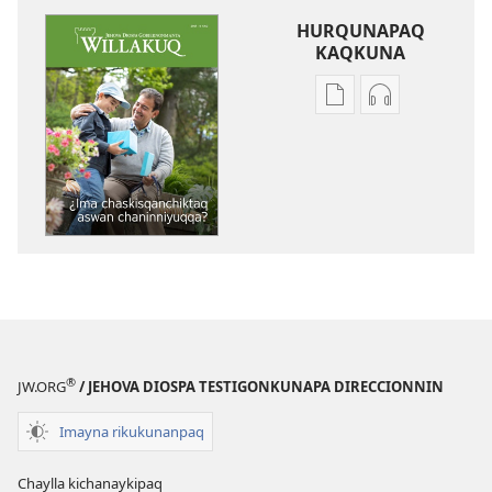
HURQUNAPAQ
KAQKUNA
Qillqakunata
Uyarinapaq
hurqunapaq
kaqkunata
WILLAKUQ
hurqunapaq
¿Ima
WILLAKUQ
chaskisqanchiktaq
¿Ima
aswan
chaskisqanch
chaninniyuqqa?
aswan
chaninniyuqq
®
JW.ORG
/ JEHOVA DIOSPA TESTIGONKUNAPA DIRECCIONNIN
Imayna rikukunanpaq
Chaylla kichanaykipaq