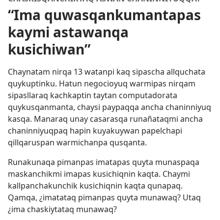
“Ima quwasqankumantapas
kaymi astawanqa
kusichiwan”
Chaynatam nirqa 13 watanpi kaq sipascha allquchata
quykuptinku. Hatun negocioyuq warmipas nirqam
sipasllaraq kachkaptin taytan computadorata
quykusqanmanta, chaysi paypaqqa ancha chaninniyuq
kasqa. Manaraq unay casarasqa runañataqmi ancha
chaninniyuqpaq hapin kuyakuywan papelchapi
qillqaruspan warmichanpa qusqanta.
Runakunaqa pimanpas imatapas quyta munaspaqa
maskanchikmi imapas kusichiqnin kaqta. Chaymi
kallpanchakunchik kusichiqnin kaqta qunapaq.
Qamqa, ¿imatataq pimanpas quyta munawaq? Utaq
¿ima chaskiytataq munawaq?