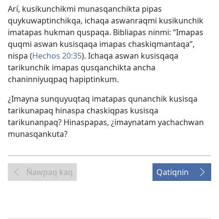
Arí, kusikunchikmi munasqanchikta pipas
quykuwaptinchikqa, ichaqa aswanraqmi kusikunchik
imatapas hukman quspaqa. Bibliapas ninmi: “Imapas
quqmi aswan kusisqaqa imapas chaskiqmantaqa”,
nispa (
Hechos 20:35
). Ichaqa aswan kusisqaqa
tarikunchik imapas qusqanchikta ancha
chaninniyuqpaq hapiptinkum.
¿Imayna sunquyuqtaq imatapas qunanchik kusisqa
tarikunapaq hinaspa chaskiqpas kusisqa
tarikunanpaq? Hinaspapas, ¿imaynatam yachachwan
munasqankuta?
Ñawpaq kaq
Qatiqnin