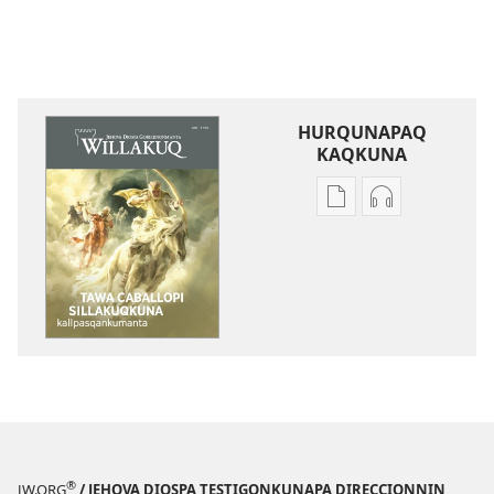
HURQUNAPAQ
KAQKUNA
Qillqakunata
Uyarinapaq
hurqunapaq
kaqkunata
WILLAKUQ
hurqunapaq
Tawa
WILLAKUQ
caballopi
Tawa
sillakuqkuna
caballopi
kallpasqankumant
sillakuqkuna
kallpasqank
®
JW.ORG
/ JEHOVA DIOSPA TESTIGONKUNAPA DIRECCIONNIN