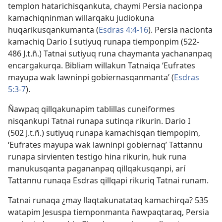
templon hatarichisqankuta, chaymi Persia nacionpa
kamachiqninman willarqaku judiokuna
huqarikusqankumanta (
Esdras 4:4-16
). Persia nacionta
kamachiq Dario I sutiyuq runapa tiemponpim (522-
486 J.t.ñ.) Tatnai sutiyuq runa chaymanta yachananpaq
encargakurqa. Bibliam willakun Tatnaiqa ‘Eufrates
mayupa wak lawninpi gobiernasqanmanta’ (
Esdras
5:3-7
).
Ñawpaq qillqakunapim tablillas cuneiformes
nisqankupi Tatnai runapa sutinqa rikurin. Dario I
(502 J.t.ñ.) sutiyuq runapa kamachisqan tiempopim,
‘Eufrates mayupa wak lawninpi gobiernaq’ Tattannu
runapa sirvienten testigo hina rikurin, huk runa
manukusqanta pagananpaq qillqakusqanpi, arí
Tattannu runaqa Esdras qillqapi rikuriq Tatnai runam.
Tatnai runaqa ¿may llaqtakunatataq kamachirqa? 535
watapim Jesuspa tiemponmanta ñawpaqtaraq, Persia