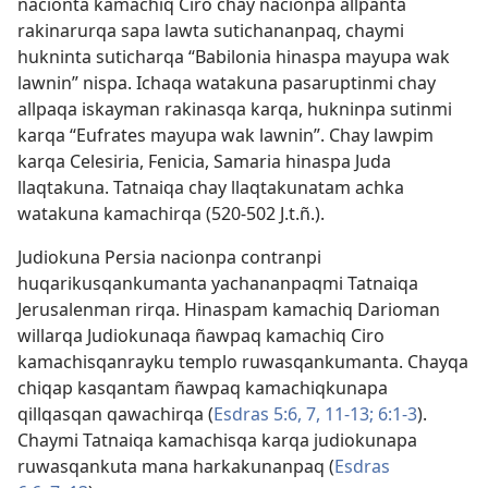
nacionta kamachiq Ciro chay nacionpa allpanta
rakinarurqa sapa lawta sutichananpaq, chaymi
hukninta suticharqa “Babilonia hinaspa mayupa wak
lawnin” nispa. Ichaqa watakuna pasaruptinmi chay
allpaqa iskayman rakinasqa karqa, hukninpa sutinmi
karqa “Eufrates mayupa wak lawnin”. Chay lawpim
karqa Celesiria, Fenicia, Samaria hinaspa Juda
llaqtakuna. Tatnaiqa chay llaqtakunatam achka
watakuna kamachirqa (520-502 J.t.ñ.).
Judiokuna Persia nacionpa contranpi
huqarikusqankumanta yachananpaqmi Tatnaiqa
Jerusalenman rirqa. Hinaspam kamachiq Darioman
willarqa Judiokunaqa ñawpaq kamachiq Ciro
kamachisqanrayku templo ruwasqankumanta. Chayqa
chiqap kasqantam ñawpaq kamachiqkunapa
qillqasqan qawachirqa (
Esdras 5:6, 7,
11-13;
6:1-3
).
Chaymi Tatnaiqa kamachisqa karqa judiokunapa
ruwasqankuta mana harkakunanpaq (
Esdras