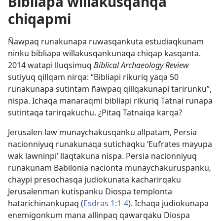
Bibliapa willakusqanqa
chiqapmi
Ñawpaq runakunapa ruwasqankuta estudiaqkunam
ninku bibliapa willakusqankunaqa chiqap kasqanta.
2014 watapi lluqsimuq
Biblical Archaeology Review
sutiyuq qillqam nirqa: “Bibliapi rikuriq yaqa 50
runakunapa sutintam ñawpaq qillqakunapi tarirunku”,
nispa. Ichaqa manaraqmi bibliapi rikuriq Tatnai runapa
sutintaqa tarirqakuchu. ¿Pitaq Tatnaiqa karqa?
Jerusalen law munaychakusqanku allpatam, Persia
nacionniyuq runakunaqa sutichaqku ‘Eufrates mayupa
wak lawninpi’ llaqtakuna nispa. Persia nacionniyuq
runakunam Babilonia nacionta munaychakuruspanku,
chaypi presochasqa judiokunata kacharirqaku
Jerusalenman kutispanku Diospa templonta
hatarichinankupaq (
Esdras 1:1-4
). Ichaqa judiokunapa
enemigonkum mana allinpaq qawarqaku Diospa