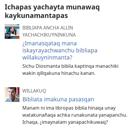
Ichapas yachayta munawaq
kaykunamantapas
BIBLIAPA ANCHA ALLIN
YACHACHIKUYNINKUNA
¿Imanasqataq mana
iskayrayachwanchu bibliapa
willakuyninmanta?
Sichu Diosmanta biblia kaptinqa manachiki
wakin qillqakuna hinachu kanan.
WILLAKUQ
Bibliata imakuna pasasqan
Manam ni ima libropas biblia hinaqa unay
watakunañaqa achka runakunata yanapanchu.
Ichaqa, ¿imaynatam yanapachikuwaq?