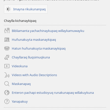
Imayna rikukunanpaq
Chaylla kichanaykipaq
Bibliamanta yachachinaykupaq willaykamuwayku
Huñunakuyta maskanaykipaq
(abre
una
Hatun huñunakuyta maskanaykipaq
(abre
nueva
una
ventana)
Chayllaraq lluqsimuqkuna
nueva
ventana)
Videokuna
Videos with Audio Descriptions
Maskanapaq
Enteron pachapi estudioyuq runakunapaq willakuykuna
Yanapakuy