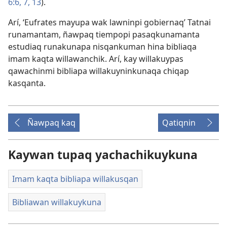
6:6, 7,
13
).
Arí, ‘Eufrates mayupa wak lawninpi gobiernaq’ Tatnai
runamantam, ñawpaq tiempopi pasaqkunamanta
estudiaq runakunapa nisqankuman hina bibliaqa
imam kaqta willawanchik. Arí, kay willakuypas
qawachinmi bibliapa willakuyninkunaqa chiqap
kasqanta.
Ñawpaq kaq
Qatiqnin
Kaywan tupaq yachachikuykuna
Imam kaqta bibliapa willakusqan
Bibliawan willakuykuna