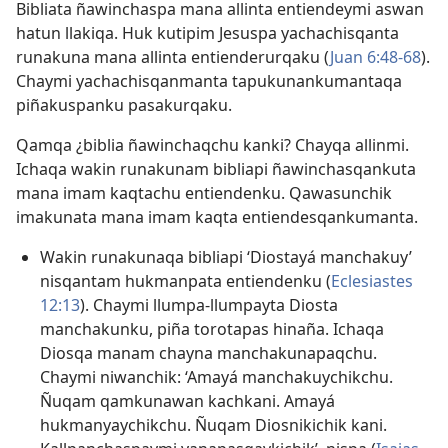
Bibliata ñawinchaspa mana allinta entiendeymi aswan
hatun llakiqa. Huk kutipim Jesuspa yachachisqanta
runakuna mana allinta entienderurqaku (
Juan 6:48-68
).
Chaymi yachachisqanmanta tapukunankumantaqa
piñakuspanku pasakurqaku.
Qamqa ¿biblia ñawinchaqchu kanki? Chayqa allinmi.
Ichaqa wakin runakunam bibliapi ñawinchasqankuta
mana imam kaqtachu entiendenku. Qawasunchik
imakunata mana imam kaqta entiendesqankumanta.
Wakin runakunaqa bibliapi ‘Diostayá manchakuy’
nisqantam hukmanpata entiendenku (
Eclesiastes
12:13
). Chaymi llumpa-llumpayta Diosta
manchakunku, piña torotapas hinaña. Ichaqa
Diosqa manam chayna manchakunapaqchu.
Chaymi niwanchik: ‘Amayá manchakuychikchu.
Ñuqam qamkunawan kachkani. Amayá
hukmanyaychikchu. Ñuqam Diosnikichik kani.