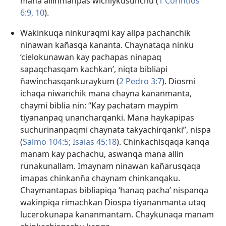
mana allinmanpas wichiykusunchu (
1 Corintios
6:9, 10
).
Wakinkuqa ninkuraqmi kay allpa pachanchik
ninawan kañasqa kananta. Chaynataqa ninku
‘cielokunawan kay pachapas ninapaq
sapaqchasqam kachkan’, niqta bibliapi
ñawinchasqankuraykum (
2 Pedro 3:7
). Diosmi
ichaqa niwanchik mana chayna kananmanta,
chaymi biblia nin: “Kay pachatam maypim
tiyananpaq unancharqanki. Mana haykapipas
suchurinanpaqmi chaynata takyachirqanki”, nispa
(
Salmo 104:5;
Isaias 45:18
). Chinkachisqaqa kanqa
manam kay pachachu, aswanqa mana allin
runakunallam. Imaynam ninawan kañarusqaqa
imapas chinkanña chaynam chinkanqaku.
Chaymantapas bibliapiqa ‘hanaq pacha’ nispanqa
wakinpiqa rimachkan Diospa tiyananmanta utaq
lucerokunapa kananmantam. Chaykunaqa manam