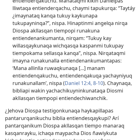
entienderqakuchu. Manataqmi kikin Danielpas
lliwtaqa entienderqachu, chaymi tapukurqa: “Taytáy
¿imaynataq kanqa tukuy kaykunapa
tukupayninqa?”, nispa. Hinaptinmi angelqa nirqa
Diospa akllasqan tiempopi runakuna
entiendenankumanta, nirqam: “Tukuy kay
willasqaykunaqa wichqasqa kaspanmi tukupay
tiempokama sellasqa kanqa”, nispa. Nirqataqmi
imayna runakunalla entiendenankumantapas:
‘Mana allinlla ruwaqkunaqa [...] manam
entiendenqakuchu, entiendenqakuqa yachayniyuq
runakunallam’, nispa (
Daniel 12:4,
8-10
). Chaynaqa,
bibliapi wakin yachachikuyninkunataqa Diosmi
akllasqan tiempopi entiendechiwanchik.
¿Jehova Diospa testigonkunaqa haykapillapas
pantarurqanikuchu biblia entiendesqaykupi? Arí
pantarqanikum Diospa akllasqan tiempo manaraq
kasqanrayku, ichaqa maypacha Dios ñawiykuta