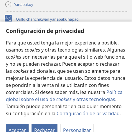
Yanapakuy
Qullqichanchikwan yanapakunapaq
(abre
una
Configuración de privacidad
nueva
INTERNETPI QILLQAKUNA Watchtower™
(abre
ventana)
Para que usted tenga la mejor experiencia posible,
una
®
JW Hub
usamos
cookies
y otras tecnologías similares. Algunas
nueva
(abre
ventana)
cookies
son necesarias para que el sitio web funcione,
una
JW Library®
nueva
y no se pueden rechazar. Puede aceptar o rechazar
ventana)
las
cookies
adicionales, que se usan solamente para
Watchtower Library
mejorar la experiencia del usuario. Estos datos nunca
se pondrán a la venta ni se utilizarán con fines
comerciales. Si desea saber más, lea nuestra
Política
global sobre el uso de
cookies
y otras tecnologías
.
Copyright
© 2026 Watch Tower Bible and Tract Society of Pennsylvania.
También puede personalizar en cualquier momento
IMAYNA SERVICHIKUNAPAQ
|
WAQAYCHASQA KANANPAQ
|
su configuración en la
Configuración de privacidad
.
Mo
CONFIGURACIÓN DE PRIVACIDAD
ín
Aceptar
Rechazar
Personalizar