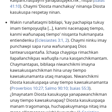
Kallpanchaspaymi yanapasqaykichik’, nispa (
Isaias
41:10
). Chaymi ‘Diosta manchakuy’ ninanqa Diosta
kasukuspa respetay ninan.
Wakin runañataqmi bibliapi, ‘kay pachapiqa tukuy
imam tiempoyuqlla [...], kanmi nacenapaq tiempo,
kanmi wañunapaq tiempo’ nisqanta hukmanpata
entiendenku (
Eclesiastes 3:1, 2
). Chaymi ninku imay
punchawpi sapa runa wañunanpaq Dios
tantearusqantaña. Ichaqa chaypiqa rimachkan
llapallanchikpas wañuqlla runa kasqanchikmantam.
Chaymantapas, bibliaqa niwanchikmi imayna
kawsakusqanchikman hina unay tiempo
kawsakunamanta utaq manapas. Niwanchikmi
Diosta kasukuspaqa unay tiempo kawsakunamanta
(
Proverbios 10:27;
Salmo 90:10;
Isaias 55:3
).
¿Imaynatam Diosta kasukuyqa yanapawanchikman
unay tiempo kawsakunapaq? Diosta kasukuspaqa
manam tragomanqa, huchapakuymanqa nitaq ima