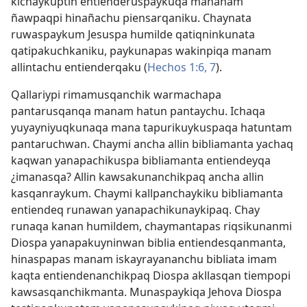
kichaykuptin entienderuspaykuqa manañam
ñawpaqpi hinañachu piensarqaniku. Chaynata
ruwaspaykum Jesuspa humilde qatiqninkunata
qatipakuchkaniku, paykunapas wakinpiqa manam
allintachu entienderqaku (
Hechos 1:6, 7
).
Qallariypi rimamusqanchik warmachapa
pantarusqanqa manam hatun pantaychu. Ichaqa
yuyayniyuqkunaqa mana tapurikuykuspaqa hatuntam
pantaruchwan. Chaymi ancha allin bibliamanta yachaq
kaqwan yanapachikuspa bibliamanta entiendeyqa
¿imanasqa? Allin kawsakunanchikpaq ancha allin
kasqanraykum. Chaymi kallpanchaykiku bibliamanta
entiendeq runawan yanapachikunaykipaq. Chay
runaqa kanan humildem, chaymantapas riqsikunanmi
Diospa yanapakuyninwan biblia entiendesqanmanta,
hinaspapas manam iskayrayananchu bibliata imam
kaqta entiendenanchikpaq Diospa akllasqan tiempopi
kawsasqanchikmanta. Munaspaykiqa Jehova Diospa