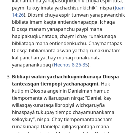
kachamunqa yanapasuqnikichik chuya espirituta,
paymi tukuy imata yachachisunkichik”, nispa (
Juan
14:26
). Diosmi chuya espiritunwan yanapawanchik
bibliata imam kaqta entiendenapaqqa. Ichaqa
Diosqa manam yanapanchu paypi mana
hapipakuqkunataqa, chaymi chay runakunaqa
bibliataqa mana entiendenkuchu. Chaymantapas
Diosqa bibliamanta aswan yachaq runakunatam
kallpanchan yachay munaq runakunata
yanapanankupaq (
Hechos 8:26-35
).
Bibliapi wakin yachachikuyninkunaqa Diospa
tanteasqan tiempopi yachanapaqmi.
Huk
kutipim Diospa angelnin Danielman hamuq
tiempomanta willaruspan nirqa: “Daniel, kay
willasqaykunataqa libropiyá wichqaruyña
hinaspayá tukupay tiempo chayamunankama
selloykuy”, nispa. Chay tiempomantapacham
runakunaqa Danielpa qillqasqantaqa mana