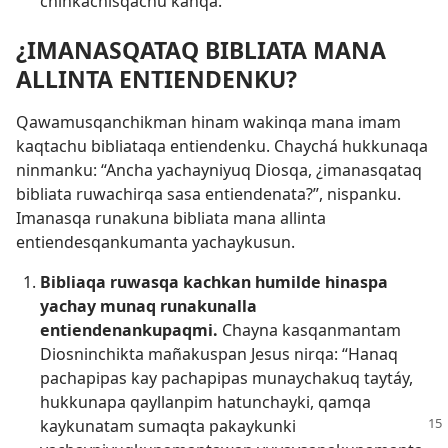
chinkachisqachu kanqa.
¿IMANASQATAQ BIBLIATA MANA
ALLINTA ENTIENDENKU?
Qawamusqanchikman hinam wakinqa mana imam
kaqtachu bibliataqa entiendenku. Chaychá hukkunaqa
ninmanku: “Ancha yachayniyuq Diosqa, ¿imanasqataq
bibliata ruwachirqa sasa entiendenata?”, nispanku.
Imanasqa runakuna bibliata mana allinta
entiendesqankumanta yachaykusun.
Bibliaqa ruwasqa kachkan humilde hinaspa
yachay munaq runakunalla
entiendenankupaqmi.
Chayna kasqanmantam
Diosninchikta mañakuspan Jesus nirqa: “Hanaq
pachapipas kay pachapipas munaychakuq taytáy,
hukkunapa qayllanpim hatunchayki, qamqa
kaykunatam sumaqta
pakaykunki