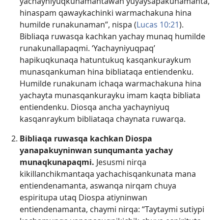
yachayniyuqkunamantawan yuyaysapakunamanta,
hinaspam qawaykachinki warmachakuna hina
humilde runakunaman”, nispa (
Lucas 10:21
).
Bibliaqa ruwasqa kachkan yachay munaq humilde
runakunallapaqmi. ‘Yachayniyuqpaq’
hapikuqkunaqa hatuntukuq kasqankuraykum
munasqankuman hina bibliataqa entiendenku.
Humilde runakunam ichaqa warmachakuna hina
yachayta munasqankurayku imam kaqta bibliata
entiendenku. Diosqa ancha yachayniyuq
kasqanraykum bibliataqa chaynata ruwarqa.
Bibliaqa ruwasqa kachkan Diospa
yanapakuyninwan sunqumanta yachay
munaqkunapaqmi.
Jesusmi nirqa
kikillanchikmantaqa yachachisqankunata mana
entiendenamanta, aswanqa nirqam chuya
espiritupa utaq Diospa atiyninwan
entiendenamanta, chaymi nirqa: “Taytaymi sutiypi