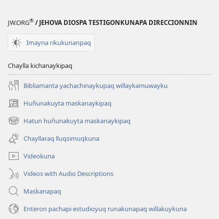
®
JW.ORG
/ JEHOVA DIOSPA TESTIGONKUNAPA DIRECCIONNIN
Imayna rikukunanpaq
Chaylla kichanaykipaq
Bibliamanta yachachinaykupaq willaykamuwayku
Huñunakuyta maskanaykipaq
(abre
una
Hatun huñunakuyta maskanaykipaq
(abre
nueva
una
ventana)
Chayllaraq lluqsimuqkuna
nueva
ventana)
Videokuna
Videos with Audio Descriptions
Maskanapaq
Enteron pachapi estudioyuq runakunapaq willakuykuna