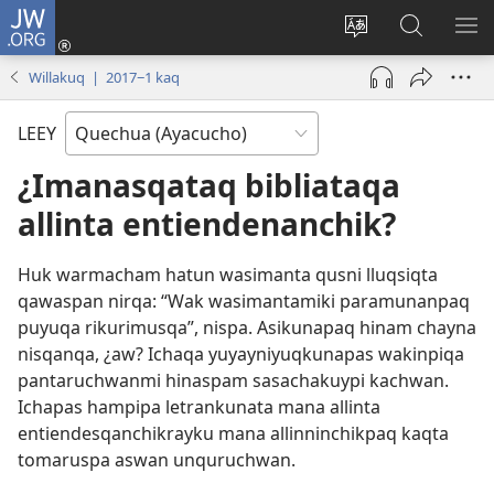
JW.ORG
Qallarinaykipaq
(abre
Rimaynikita
JW.ORG
AK
una
cambianapaq
nisqapi
KA
Willakuq | 2017−1 kaq
nueva
maskana
QA
ventana)
LEEY
¿Imanasqataq bibliataqa
allinta entiendenanchik?
Huk warmacham hatun wasimanta qusni lluqsiqta
qawaspan nirqa: “Wak wasimantamiki paramunanpaq
puyuqa rikurimusqa”, nispa. Asikunapaq hinam chayna
nisqanqa, ¿aw? Ichaqa yuyayniyuqkunapas wakinpiqa
pantaruchwanmi hinaspam sasachakuypi kachwan.
Ichapas hampipa letrankunata mana allinta
entiendesqanchikrayku mana allinninchikpaq kaqta
tomaruspa aswan unquruchwan.