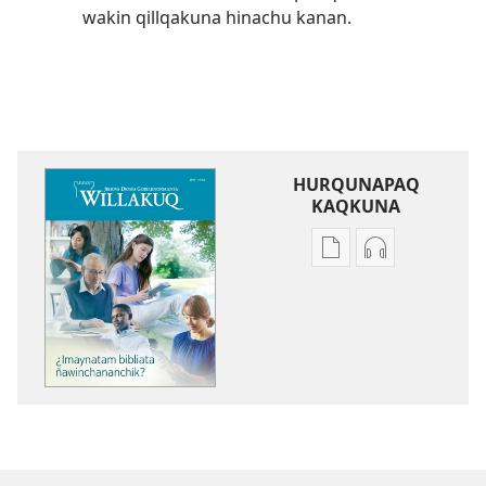
wakin qillqakuna hinachu kanan.
HURQUNAPAQ
KAQKUNA
Qillqakunata
Uyarinapaq
hurqunapaq
kaqkunata
WILLAKUQ
hurqunapaq
¿Imaynatam
WILLAKUQ
bibliata
¿Imaynatam
ñawinchananchik?
bibliata
ñawinchanan