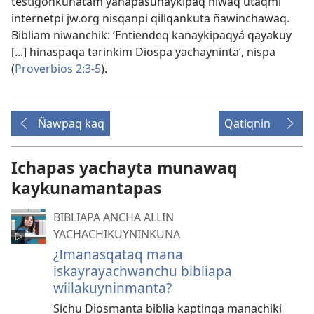
testigonkunatam yanapasunaykipaq niwaq utaqmi
internetpi jw.org nisqanpi qillqankuta ñawinchawaq.
Bibliam niwanchik: ‘Entiendeq kanaykipaqyá qayakuy
[...] hinaspaqa tarinkim Diospa yachayninta’, nispa
(
Proverbios 2:3-5
).
Ñawpaq kaq
Qatiqnin
Ichapas yachayta munawaq
kaykunamantapas
BIBLIAPA ANCHA ALLIN
YACHACHIKUYNINKUNA
¿Imanasqataq mana
iskayrayachwanchu bibliapa
willakuyninmanta?
Sichu Diosmanta biblia kaptinqa manachiki