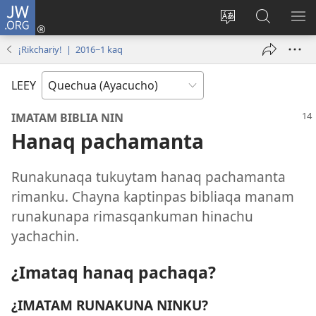
JW.ORG
Qallarinaykipaq
(abre
Rimaynikita
JW.ORG
AK
una
cambianapaq
nisqapi
KA
¡Rikchariy! | 2016−1 kaq
nueva
maskana
QA
ventana)
LEEY
IMATAM BIBLIA NIN
Hanaq pachamanta
Runakunaqa tukuytam hanaq pachamanta
rimanku. Chayna kaptinpas bibliaqa manam
runakunapa rimasqankuman hinachu
yachachin.
¿Imataq hanaq pachaqa?
¿IMATAM RUNAKUNA NINKU?