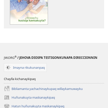
hurqunapaq
¡RIKCHARIY!
¿Atiwaqchu
kusisqa
kawsakuyta?
®
JW.ORG
/ JEHOVA DIOSPA TESTIGONKUNAPA DIRECCIONNIN
Imayna rikukunanpaq
Chaylla kichanaykipaq
Bibliamanta yachachinaykupaq willaykamuwayku
Huñunakuyta maskanaykipaq
(abre
una
Hatun huñunakuyta maskanaykipaq