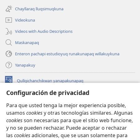
(abre
nueva
una
ventana)
Chayllaraq lluqsimuqkuna
nueva
ventana)
Videokuna
Videos with Audio Descriptions
Maskanapaq
Enteron pachapi estudioyuq runakunapaq willakuykuna
Yanapakuy
Qullqichanchikwan yanapakunapaq
(abre
una
Configuración de privacidad
nueva
INTERNETPI QILLQAKUNA Watchtower™
(abre
ventana)
Para que usted tenga la mejor experiencia posible,
una
®
JW Hub
usamos
cookies
y otras tecnologías similares. Algunas
nueva
(abre
ventana)
cookies
son necesarias para que el sitio web funcione,
una
JW Library®
nueva
y no se pueden rechazar. Puede aceptar o rechazar
ventana)
las
cookies
adicionales, que se usan solamente para