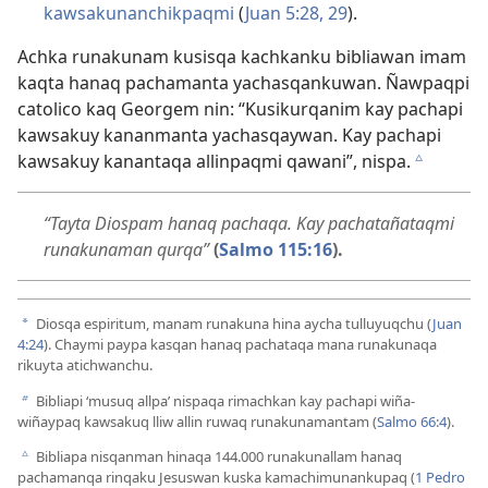
kawsakunanchikpaqmi
(
Juan 5:28, 29
).
Achka runakunam kusisqa kachkanku bibliawan imam
kaqta hanaq pachamanta yachasqankuwan. Ñawpaqpi
catolico kaq Georgem nin: “Kusikurqanim kay pachapi
kawsakuy kananmanta yachasqaywan. Kay pachapi
kawsakuy kanantaqa allinpaqmi qawani”, nispa.
c
“Tayta Diospam hanaq pachaqa. Kay pachatañataqmi
runakunaman qurqa”
(
Salmo 115:16
).
Diosqa espiritum, manam runakuna hina aycha tulluyuqchu (
Juan
a
4:24
). Chaymi paypa kasqan hanaq pachataqa mana runakunaqa
rikuyta atichwanchu.
Bibliapi ‘musuq allpa’ nispaqa rimachkan kay pachapi wiña-
b
wiñaypaq kawsakuq lliw allin ruwaq runakunamantam (
Salmo 66:4
).
Bibliapa nisqanman hinaqa 144.000 runakunallam hanaq
c
pachamanqa rinqaku Jesuswan kuska kamachimunankupaq (
1 Pedro