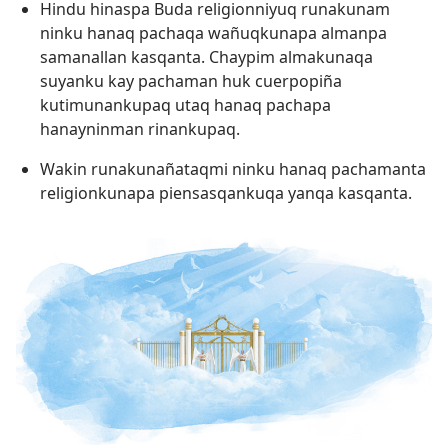
Hindu hinaspa Buda religionniyuq runakunam
ninku hanaq pachaqa wañuqkunapa almanpa
samanallan kasqanta. Chaypim almakunaqa
suyanku kay pachaman huk cuerpopiña
kutimunankupaq utaq hanaq pachapa
hanayninman rinankupaq.
Wakin runakunañataqmi ninku hanaq pachamanta
religionkunapa piensasqankuqa yanqa kasqanta.