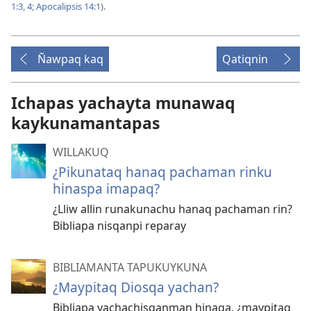
1:3, 4;
Apocalipsis 14:1
).
Ñawpaq kaq
Qatiqnin
Ichapas yachayta munawaq
kaykunamantapas
WILLAKUQ
¿Pikunataq hanaq pachaman rinku
hinaspa imapaq?
¿Lliw allin runakunachu hanaq pachaman rin?
Bibliapa nisqanpi reparay
BIBLIAMANTA TAPUKUYKUNA
¿Maypitaq Diosqa yachan?
Bibliapa yachachisqanman hinaqa, ¿maypitaq