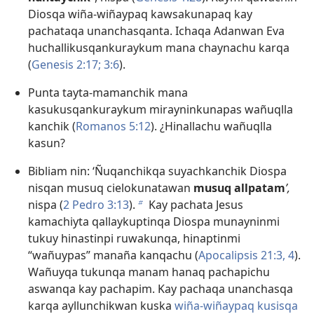
Diosqa wiña-wiñaypaq kawsakunapaq kay
pachataqa unanchasqanta. Ichaqa Adanwan Eva
huchallikusqankuraykum mana chaynachu karqa
(
Genesis 2:17;
3:6
).
Punta tayta-mamanchik mana
kasukusqankuraykum mirayninkunapas wañuqlla
kanchik (
Romanos 5:12
). ¿Hinallachu wañuqlla
kasun?
Bibliam nin: ‘Ñuqanchikqa suyachkanchik Diospa
nisqan musuq cielokunatawan
musuq allpatam
’,
nispa (
2 Pedro 3:13
).
Kay pachata
Jesus
b
kamachiyta qallaykuptinqa
Diospa munayninmi
tukuy hinastinpi ruwakunqa, hinaptinmi
“wañuypas” manaña kanqachu (
Apocalipsis 21:3, 4
).
Wañuyqa tukunqa manam hanaq pachapichu
aswanqa kay pachapim. Kay pachaqa unanchasqa
karqa ayllunchikwan kuska
wiña-wiñaypaq kusisqa