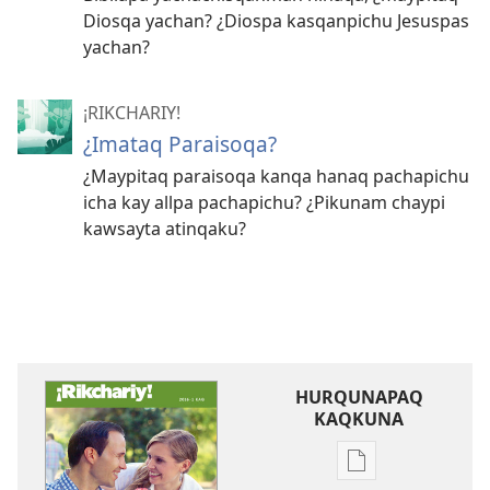
Diosqa yachan? ¿Diospa kasqanpichu Jesuspas
yachan?
¡RIKCHARIY!
¿Imataq Paraisoqa?
¿Maypitaq paraisoqa kanqa hanaq pachapichu
icha kay allpa pachapichu? ¿Pikunam chaypi
kawsayta atinqaku?
HURQUNAPAQ
KAQKUNA
Qillqakunata