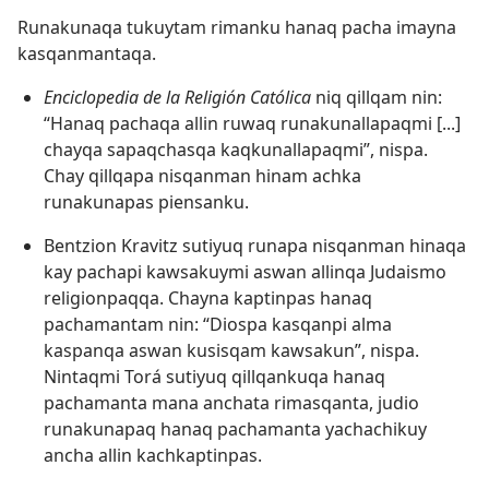
Runakunaqa tukuytam rimanku hanaq pacha imayna
kasqanmantaqa.
Enciclopedia de la Religión Católica
niq qillqam nin:
“Hanaq pachaqa allin ruwaq runakunallapaqmi [...]
chayqa sapaqchasqa kaqkunallapaqmi”, nispa.
Chay qillqapa nisqanman hinam achka
runakunapas piensanku.
Bentzion Kravitz sutiyuq runapa nisqanman hinaqa
kay pachapi kawsakuymi aswan allinqa Judaismo
religionpaqqa. Chayna kaptinpas hanaq
pachamantam nin: “Diospa kasqanpi alma
kaspanqa aswan kusisqam kawsakun”, nispa.
Nintaqmi Torá sutiyuq qillqankuqa hanaq
pachamanta mana anchata rimasqanta, judio
runakunapaq hanaq pachamanta yachachikuy
ancha allin kachkaptinpas.