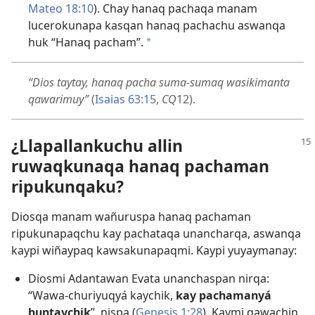
Mateo 18:10
). Chay hanaq pachaqa manam
lucerokunapa kasqan hanaq pachachu aswanqa
huk “Hanaq pacham”.
a
“Dios taytay, hanaq pacha suma-sumaq wasikimanta
qawarimuy”
(
Isaias 63:15
,
CQ
12).
¿Llapallankuchu allin
ruwaqkunaqa hanaq pachaman
ripukunqaku?
Diosqa manam wañuruspa hanaq pachaman
ripukunapaqchu kay pachataqa unancharqa, aswanqa
kaypi wiñaypaq kawsakunapaqmi. Kaypi yuyaymanay:
Diosmi Adantawan Evata unanchaspan nirqa:
“Wawa-churiyuqyá kaychik,
kay pachamanyá
huntaychik
”, nispa (
Genesis 1:28
). Kaymi qawachin