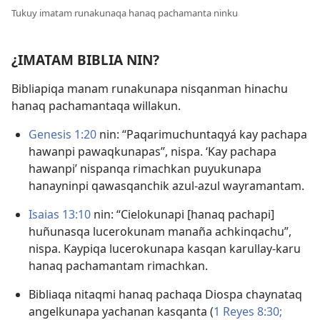
Tukuy imatam runakunaqa hanaq pachamanta ninku
¿IMATAM BIBLIA NIN?
Bibliapiqa manam runakunapa nisqanman hinachu
hanaq pachamantaqa willakun.
Genesis 1:20
nin: “Paqarimuchuntaqyá kay pachapa
hawanpi pawaqkunapas”, nispa. ‘Kay pachapa
hawanpi’ nispanqa rimachkan puyukunapa
hanayninpi qawasqanchik azul-azul wayramantam.
Isaias 13:10
nin: “Cielokunapi [hanaq pachapi]
huñunasqa lucerokunam manaña achkinqachu”,
nispa. Kaypiqa lucerokunapa kasqan karullay-karu
hanaq pachamantam rimachkan.
Bibliaqa nitaqmi hanaq pachaqa Diospa chaynataq
angelkunapa yachanan kasqanta (
1 Reyes 8:30;