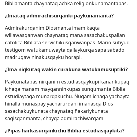
Bibliamanta chaynataq achka religionkunamantapas.
¿Imataq admirachisurqanki paykunamanta?
Admirakurqanim Diosmanta imam kaqta
willawasqanwan chaynataq mana sasachakuspallan
catolica Bibliata servichikusqanwanpas. Mario sutiyuq
testigom watukamuwayta qallaykurqa sapa sabado
madrugaw ninakusqayku horapi.
¿Ima niqkutaq wakin curakuna watukamusuptiki?
Paykunatapas nirqanim estudiasqaykupi kanankupaq,
ichaqa manam mayqanninkupas sunqumanta Biblia
estudiaytaqa munarqakuchu. Ñuqam ichaqa yachayta
hinalla munaspay yacharurqani imanasqa Dios
sasachakuykunata chaynataq ñakariykunata
saqisqanmanta, chayqa admirachiwarqam.
¿Pipas harkasurqankichu Biblia estudiasqaykita?