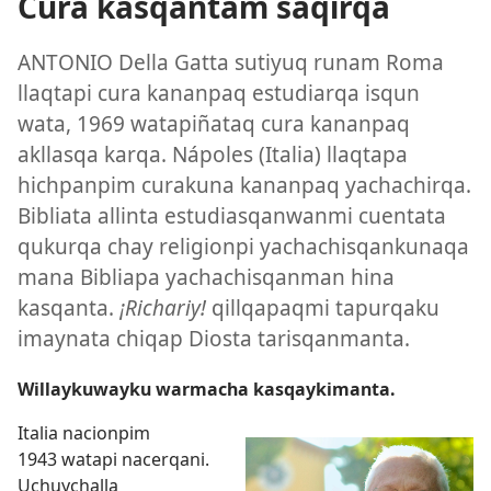
Cura kasqantam saqirqa
ANTONIO Della Gatta sutiyuq runam Roma
llaqtapi cura kananpaq estudiarqa isqun
wata, 1969 watapiñataq cura kananpaq
akllasqa karqa. Nápoles (Italia) llaqtapa
hichpanpim curakuna kananpaq yachachirqa.
Bibliata allinta estudiasqanwanmi cuentata
qukurqa chay religionpi yachachisqankunaqa
mana Bibliapa yachachisqanman hina
kasqanta.
¡Richariy!
qillqapaqmi tapurqaku
imaynata chiqap Diosta tarisqanmanta.
Willaykuwayku warmacha kasqaykimanta.
Italia nacionpim
1943 watapi nacerqani.
Uchuychalla