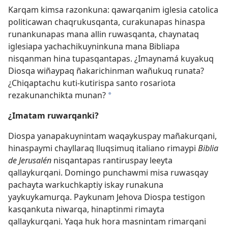
Karqam kimsa razonkuna: qawarqanim iglesia catolica
politicawan chaqrukusqanta, curakunapas hinaspa
runankunapas mana allin ruwasqanta, chaynataq
iglesiapa yachachikuyninkuna mana Bibliapa
nisqanman hina tupasqantapas. ¿Imaynamá kuyakuq
Diosqa wiñaypaq ñakarichinman wañukuq runata?
¿Chiqaptachu kuti-kutirispa santo rosariota
rezakunanchikta munan?
*
¿Imatam ruwarqanki?
Diospa yanapakuynintam waqaykuspay mañakurqani,
hinaspaymi chayllaraq lluqsimuq italiano rimaypi
Biblia
de Jerusalén
nisqantapas rantiruspay leeyta
qallaykurqani. Domingo punchawmi misa ruwasqay
pachayta warkuchkaptiy iskay runakuna
yaykuykamurqa. Paykunam Jehova Diospa testigon
kasqankuta niwarqa, hinaptinmi rimayta
qallaykurqani. Yaqa huk hora masnintam rimarqani