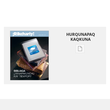
HURQUNAPAQ
KAQKUNA
Qillqakunata
hurqunapaq
¡RIKCHARIY!
Bibliaqa
¿yanapakunchu
kay
tiempopi?