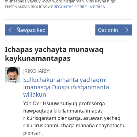
munaspaqa yaykuy www.jw.org nisqanman. Ñitiy kayna niqpi
ENSEÑANZAS BÍBLICAS >
PREGUNTAS SOBRE LA BIBLIA
.
Ñawpaq kaq
Qatiqnin
Ichapas yachayta munawaq
kaykunamantapas
¡RIKCHARIY!
Sulluchakunamanta yachaqmi
imanasqa Diospi iñisqanmanta
willakun
Yan-Der Hsuuw sutiyuq profesorqa
ñawpaqtaqa kikillanmanta imapas
rikurisqantam piensarqa, astawan yachaq
rikuriruspanmi ichaqa manaña chaynatachu
piensan.