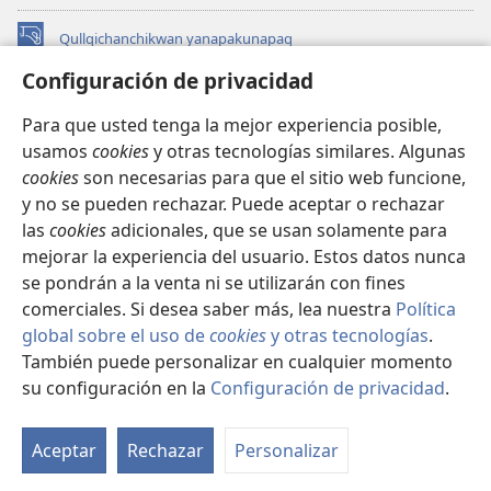
Qullqichanchikwan yanapakunapaq
(abre
una
Configuración de privacidad
nueva
INTERNETPI QILLQAKUNA Watchtower™
(abre
ventana)
Para que usted tenga la mejor experiencia posible,
una
®
JW Hub
usamos
cookies
y otras tecnologías similares. Algunas
nueva
(abre
ventana)
cookies
son necesarias para que el sitio web funcione,
una
JW Library®
nueva
y no se pueden rechazar. Puede aceptar o rechazar
ventana)
las
cookies
adicionales, que se usan solamente para
Watchtower Library
mejorar la experiencia del usuario. Estos datos nunca
se pondrán a la venta ni se utilizarán con fines
comerciales. Si desea saber más, lea nuestra
Política
global sobre el uso de
cookies
y otras tecnologías
.
También puede personalizar en cualquier momento
Copyright
© 2026 Watch Tower Bible and Tract Society of Pennsylvania.
IMAYNA SERVICHIKUNAPAQ
|
WAQAYCHASQA KANANPAQ
|
su configuración en la
Configuración de privacidad
.
Mo
CONFIGURACIÓN DE PRIVACIDAD
ín
Aceptar
Rechazar
Personalizar