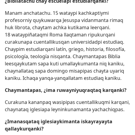
¿Bibliatachu chay escuelapi estudiarqanki?
Manam anchatachu. 15 wataypi kachkaptiymi
profesorniy quykuwarqa Jesuspa vidanmanta rimaq
huk librota, chaytam achka kutikama leerqani.
18 wataypiñataqmi Roma llaqtaman ripukurqani
curakunapa cuentallikusqan universidadpi estudiaq.
Chaypim estudiarqani latín, griego, historia, filosofía,
psicología, teología nisqanta. Chaymantapas Biblia
leesqaykutam sapa kuti umallaykumanta niq kaniku,
chaynallataq sapa domingo misapipas chayta uyariq
kaniku. Ichaqa yanqa-yanqallatam estudiaq kaniku.
Chaymantapas, ¿ima ruwayniyuqraqtaq karqanki?
Curakuna kananpaq wasipipas cuentallikuqmi karqani,
chaynataq iglesiapa leyninkunamanta yachachiqpas.
¿Imanasqataq iglesiaykimanta iskayrayayta
qallaykurqanki?