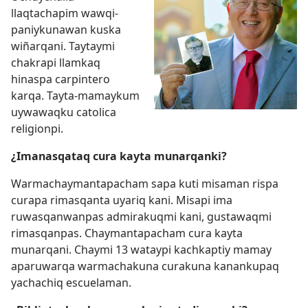
llaqtachapim wawqi-
paniykunawan kuska
wiñarqani. Taytaymi
chakrapi llamkaq
hinaspa carpintero
karqa. Tayta-mamaykum
uywawaqku catolica
religionpi.
¿Imanasqataq cura kayta munarqanki?
Warmachaymantapacham sapa kuti misaman rispa
curapa rimasqanta uyariq kani. Misapi ima
ruwasqanwanpas admirakuqmi kani, gustawaqmi
rimasqanpas. Chaymantapacham cura kayta
munarqani. Chaymi 13 wataypi kachkaptiy mamay
aparuwarqa warmachakuna curakuna kanankupaq
yachachiq escuelaman.