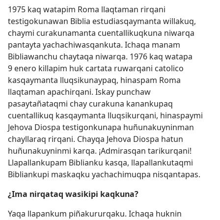
1975 kaq watapim Roma llaqtaman rirqani
testigokunawan Biblia estudiasqaymanta willakuq,
chaymi curakunamanta cuentallikuqkuna niwarqa
pantayta yachachiwasqankuta. Ichaqa manam
Bibliawanchu chaytaqa niwarqa. 1976 kaq watapa
9 enero killapim huk cartata ruwarqani catolico
kasqaymanta lluqsikunaypaq, hinaspam Roma
llaqtaman apachirqani. Iskay punchaw
pasaytañataqmi chay curakuna kanankupaq
cuentallikuq kasqaymanta lluqsikurqani, hinaspaymi
Jehova Diospa testigonkunapa huñunakuyninman
chayllaraq rirqani. Chayqa Jehova Diospa hatun
huñunakuyninmi karqa. ¡Admirasqan tarikurqani!
Llapallankupam Biblianku kasqa, llapallankutaqmi
Bibliankupi maskaqku yachachimuqpa nisqantapas.
¿Ima nirqataq wasikipi kaqkuna?
Yaqa llapankum piñakururqaku. Ichaqa huknin