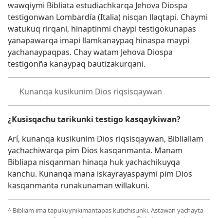
wawqiymi Bibliata estudiachkarqa Jehova Diospa
testigonwan Lombardía (Italia) nisqan llaqtapi. Chaymi
watukuq rirqani, hinaptinmi chaypi testigokunapas
yanapawarqa imapi llamkanaypaq hinaspa maypi
yachanaypaqpas. Chay watam Jehova Diospa
testigonña kanaypaq bautizakurqani.
Kunanqa kusikunim Dios riqsisqaywan
¿Kusisqachu tarikunki testigo kasqaykiwan?
Arí, kunanqa kusikunim Dios riqsisqaywan, Bibliallam
yachachiwarqa pim Dios kasqanmanta. Manam
Bibliapa nisqanman hinaqa huk yachachikuyqa
kanchu. Kunanqa mana iskayrayaspaymi pim Dios
kasqanmanta runakunaman willakuni.
^
Bibliam ima tapukuynikimantapas kutichisunki. Astawan yachayta