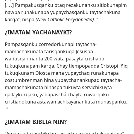
[. . .] Pampakusqanku otaq rezakunanku sitiokunapim
ñawpa runakunapa yupaychasqanku taytachakuna
karqa”, nispa
(New Catholic Encyclopedia).
*
¿IMATAM YACHANAYKI?
Pampasqanku corredorkunapi taytacha-
mamachakunata tarisqankuqa Jesuspa
wañusqanmanta 200 wata pasayta cristiano
tukuqkunapam karqa. Chay tiempopaqqa Cristopi iñiq
tukuqkunam Diosta mana yupaychaq runakunapa
costumbrenman hina yupaychanankupaq taytacha-
mamachakunata hinaspa tukuyta servichikuyta
qallaykurqaku, yaqapaschá chayta ruwarqaku
cristianokuna astawan achkayanankuta munaspanku.
*
¿IMATAM BIBLIA NIN?
“Amayá adoraychikchu taytacha-mamachakunataqa”,