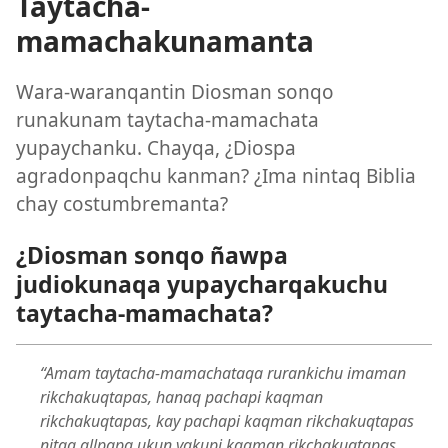
Taytacha-
mamachakunamanta
Wara-waranqantin Diosman sonqo
runakunam taytacha-mamachata
yupaychanku. Chayqa, ¿Diospa
agradonpaqchu kanman? ¿Ima nintaq Biblia
chay costumbremanta?
¿Diosman sonqo ñawpa
judiokunaqa yupaycharqakuchu
taytacha-mamachata?
“Amam taytacha-mamachataqa rurankichu imaman
rikchakuqtapas, hanaq pachapi kaqman
rikchakuqtapas, kay pachapi kaqman rikchakuqtapas
nitaq allpapa ukun yakupi kaqman rikchakuqtapas.