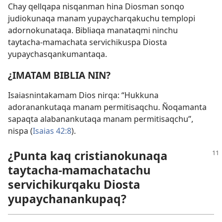
Chay qellqapa nisqanman hina Diosman sonqo
judiokunaqa manam yupaycharqakuchu templopi
adornokunataqa. Bibliaqa manataqmi ninchu
taytacha-mamachata servichikuspa Diosta
yupaychasqankumantaqa.
¿IMATAM BIBLIA NIN?
Isaiasnintakamam Dios nirqa: “Hukkuna
adoranankutaqa manam permitisaqchu. Ñoqamanta
sapaqta alabanankutaqa manam permitisaqchu”,
nispa (
Isaias 42:8
).
¿Punta kaq cristianokunaqa
taytacha-mamachatachu
servichikurqaku Diosta
yupaychanankupaq?