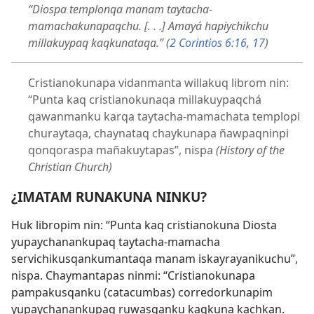
“Diospa templonqa manam taytacha-
mamachakunapaqchu. [. . .] Amayá hapiychikchu
millakuypaq kaqkunataqa.” (
2 Corintios 6:16, 17
)
Cristianokunapa vidanmanta willakuq librom nin:
“Punta kaq cristianokunaqa millakuypaqchá
qawanmanku karqa taytacha-mamachata templopi
churaytaqa, chaynataq chaykunapa ñawpaqninpi
qonqoraspa mañakuytapas”, nispa
(History of the
Christian Church)
¿IMATAM RUNAKUNA NINKU?
Huk libropim nin: “Punta kaq cristianokuna Diosta
yupaychanankupaq taytacha-mamacha
servichikusqankumantaqa manam iskayrayanikuchu”,
nispa. Chaymantapas ninmi: “Cristianokunapa
pampakusqanku (catacumbas) corredorkunapim
yupaychanankupaq ruwasqanku kaqkuna kachkan.