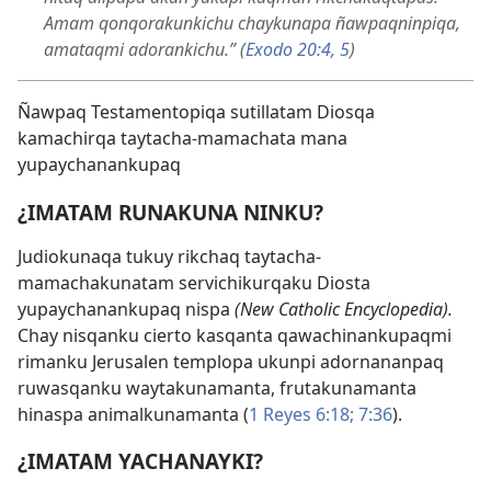
Amam qonqorakunkichu chaykunapa ñawpaqninpiqa,
amataqmi adorankichu.” (
Exodo 20:4, 5
)
Ñawpaq Testamentopiqa sutillatam Diosqa
kamachirqa taytacha-mamachata mana
yupaychanankupaq
¿IMATAM RUNAKUNA NINKU?
Judiokunaqa tukuy rikchaq taytacha-
mamachakunatam servichikurqaku Diosta
yupaychanankupaq nispa
(New Catholic Encyclopedia).
Chay nisqanku cierto kasqanta qawachinankupaqmi
rimanku Jerusalen templopa ukunpi adornananpaq
ruwasqanku waytakunamanta, frutakunamanta
hinaspa animalkunamanta (
1 Reyes 6:18;
7:36
).
¿IMATAM YACHANAYKI?