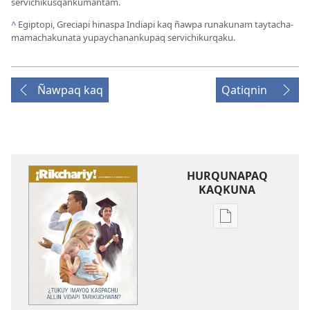
servichikusqankumantam.
^
Egiptopi, Greciapi hinaspa Indiapi kaq ñawpa runakunam taytacha-
mamachakunata yupaychanankupaq servichikurqaku.
Ñawpaq kaq
Qatiqnin
HURQUNAPAQ
KAQKUNA
Qillqakunata
hurqunapaq
¡RIKCHARIY!
¿Tukuy
imayoq
kaspachu