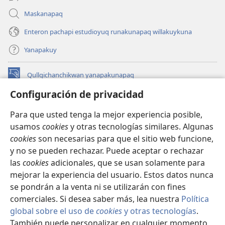
Maskanapaq
Enteron pachapi estudioyuq runakunapaq willakuykuna
Yanapakuy
Qullqichanchikwan yanapakunapaq
(abre
una
Configuración de privacidad
nueva
INTERNETPI QILLQAKUNA Watchtower™
(abre
ventana)
Para que usted tenga la mejor experiencia posible,
una
®
JW Hub
usamos
cookies
y otras tecnologías similares. Algunas
nueva
(abre
ventana)
cookies
son necesarias para que el sitio web funcione,
una
JW Library®
nueva
y no se pueden rechazar. Puede aceptar o rechazar
ventana)
las
cookies
adicionales, que se usan solamente para
Watchtower Library
mejorar la experiencia del usuario. Estos datos nunca
se pondrán a la venta ni se utilizarán con fines
comerciales. Si desea saber más, lea nuestra
Política
global sobre el uso de
cookies
y otras tecnologías
.
También puede personalizar en cualquier momento
Copyright
© 2026 Watch Tower Bible and Tract Society of Pennsylvania.