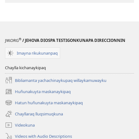
allin
vidapi
tarikuchwan?
®
JW.ORG
/ JEHOVA DIOSPA TESTIGONKUNAPA DIRECCIONNIN
Imayna rikukunanpaq
Chaylla kichanaykipaq
Bibliamanta yachachinaykupaq willaykamuwayku
Huñunakuyta maskanaykipaq
(abre
una
Hatun huñunakuyta maskanaykipaq
(abre
nueva
una
ventana)
Chayllaraq lluqsimuqkuna
nueva
ventana)
Videokuna
Videos with Audio Descriptions