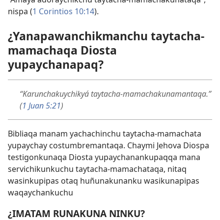
nispa (
1 Corintios 10:14
).
¿Yanapawanchikmanchu taytacha-
mamachaqa Diosta
yupaychanapaq?
“Karunchakuychikyá taytacha-mamachakunamantaqa.”
(
1 Juan 5:21
)
Bibliaqa manam yachachinchu taytacha-mamachata
yupaychay costumbremantaqa. Chaymi Jehova Diospa
testigonkunaqa Diosta yupaychanankupaqqa mana
servichikunkuchu taytacha-mamachataqa, nitaq
wasinkupipas otaq huñunakunanku wasikunapipas
waqaychankuchu
¿IMATAM RUNAKUNA NINKU?