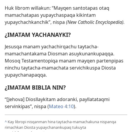
Huk librom willakun: “Mayqen santotapas otaq
mamachatapas yupaychaspaqa kikintam
yupaychachkanchik”, nispa
(New Catholic Encyclopedia).
¿IMATAM YACHANAYKI?
Jesusqa manam yachachirqachu taytacha-
mamachantakama Diosman asuykunankupaqqa.
Mosoq Testamentopiqa manam mayqen partenpipas
ninchu taytacha-mamachata servichikuspa Diosta
yupaychanapaqqa.
¿IMATAM BIBLIA NIN?
“[Jehova] Diosllaykitam adoranki, payllatataqmi
servinkipas”, nispa (
Mateo 4:10
).
^
Kay libropi nisqanman hina taytacha-mamachakuna nispanqa
rimachkan Diosta yupaychanankupaq tukuyta