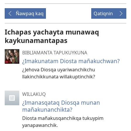
Ñawpaq kaq
Qatiqnin
Ichapas yachayta munawaq
kaykunamantapas
BIBLIAMANTA TAPUKUYKUNA
¿Imakunatam Diosta mañakuchwan?
¿Jehova Diosqa uyariwanchikchu
llakinchikkunata willakuptinchik?
WILLAKUQ
¿Imanasqataq Diosqa munan
mañakunanchikta?
Diosta mañakusqanchikqa tukuypim
yanapawanchik.