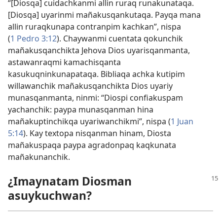
“[Diosqa] cuidachkanmi allin ruraq runakunataqa.
[Diosqa] uyarinmi mañakusqankutaqa. Payqa mana
allin ruraqkunapa contranpim kachkan”, nispa
(
1 Pedro 3:12
). Chaywanmi cuentata qokunchik
mañakusqanchikta Jehova Dios uyarisqanmanta,
astawanraqmi kamachisqanta
kasukuqninkunapataqa. Bibliaqa achka kutipim
willawanchik mañakusqanchikta Dios uyariy
munasqanmanta, ninmi: “Diospi confiakuspam
yachanchik: paypa munasqanman hina
mañakuptinchikqa uyariwanchikmi”, nispa (
1 Juan
5:14
). Kay textopa nisqanman hinam, Diosta
mañakuspaqa paypa agradonpaq kaqkunata
mañakunanchik.
¿Imaynatam Diosman
asuykuchwan?