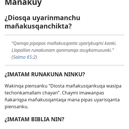
Mañakuy
¿Diosqa uyarinmanchu
mañakusqanchikta?
“Qamqa pipapas mañakusqanta uyariykuqmi kanki.
Llapallan runakunam qanmanqa asuykamusunki.”
(
Salmo 65:2
)
¿IMATAM RUNAKUNA NINKU?
Wakinqa piensanku “Diosta mañakusqankuqa wasipa
techonkamallam chayan”. Chaymi imawanpas
ñakariqpa mañakusqantaqa mana pipas uyarisqanta
piensanku.
¿IMATAM BIBLIA NIN?