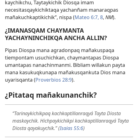
kaychikchu, Taytaykichik Diosqa imam
necesitasqaykichiktaqa yachanñam manaraqpas
mañakuchkaptikichik”, nispa (
Mateo 6:7, 8
,
NM
).
¿IMANASQAM CHAYMANTA
YACHAYNINCHIKQA ANCHA ALLIN?
Pipas Diospa mana agradonpaq mañakuspaqa
tiempontam usuchichkan, chaymantapas Diospa
umantapas nanachinmanmi.
Bibliam willakun payta
mana kasukuqkunapa mañakusqankuta Dios mana
uyarisqanta
(
Proverbios 28:9
).
¿Pitataq mañakunanchik?
“Tarinaykichikpaq kachkaptillanraqyá Tayta Diosta
maskaychik. Hichpaykichikpi kachkaptillanraqyá Tayta
Diosta qayakuychik.” (
Isaias 55:6
)