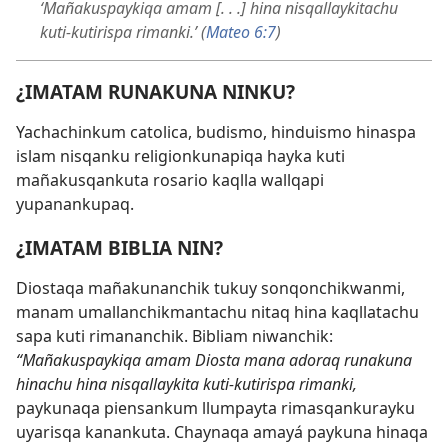
‘Mañakuspaykiqa amam [. . .] hina nisqallaykitachu
kuti-kutirispa rimanki.’ (
Mateo 6:7
)
¿IMATAM RUNAKUNA NINKU?
Yachachinkum catolica, budismo, hinduismo hinaspa
islam nisqanku religionkunapiqa hayka kuti
mañakusqankuta rosario kaqlla wallqapi
yupanankupaq.
¿IMATAM BIBLIA NIN?
Diostaqa mañakunanchik tukuy sonqonchikwanmi,
manam umallanchikmantachu nitaq hina kaqllatachu
sapa kuti rimananchik. Bibliam niwanchik:
“Mañakuspaykiqa amam Diosta mana adoraq runakuna
hinachu hina nisqallaykita kuti-kutirispa rimanki,
paykunaqa piensankum llumpayta rimasqankurayku
uyarisqa kanankuta. Chaynaqa amayá paykuna hinaqa