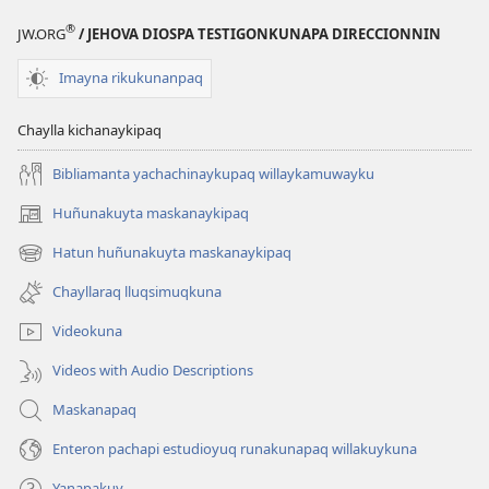
®
JW.ORG
/ JEHOVA DIOSPA TESTIGONKUNAPA DIRECCIONNIN
Imayna rikukunanpaq
Chaylla kichanaykipaq
Bibliamanta yachachinaykupaq willaykamuwayku
Huñunakuyta maskanaykipaq
(abre
una
Hatun huñunakuyta maskanaykipaq
(abre
nueva
una
ventana)
Chayllaraq lluqsimuqkuna
nueva
ventana)
Videokuna
Videos with Audio Descriptions
Maskanapaq
Enteron pachapi estudioyuq runakunapaq willakuykuna
Yanapakuy