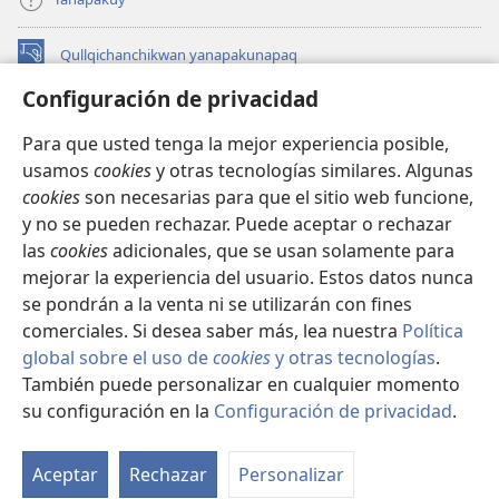
Qullqichanchikwan yanapakunapaq
(abre
una
Configuración de privacidad
nueva
INTERNETPI QILLQAKUNA Watchtower™
(abre
ventana)
Para que usted tenga la mejor experiencia posible,
una
®
JW Hub
usamos
cookies
y otras tecnologías similares. Algunas
nueva
(abre
ventana)
cookies
son necesarias para que el sitio web funcione,
una
JW Library®
nueva
y no se pueden rechazar. Puede aceptar o rechazar
ventana)
las
cookies
adicionales, que se usan solamente para
Watchtower Library
mejorar la experiencia del usuario. Estos datos nunca
se pondrán a la venta ni se utilizarán con fines
comerciales. Si desea saber más, lea nuestra
Política
global sobre el uso de
cookies
y otras tecnologías
.
También puede personalizar en cualquier momento
Copyright
© 2026 Watch Tower Bible and Tract Society of Pennsylvania.
IMAYNA SERVICHIKUNAPAQ
|
WAQAYCHASQA KANANPAQ
|
su configuración en la
Configuración de privacidad
.
Mo
CONFIGURACIÓN DE PRIVACIDAD
ín
Aceptar
Rechazar
Personalizar