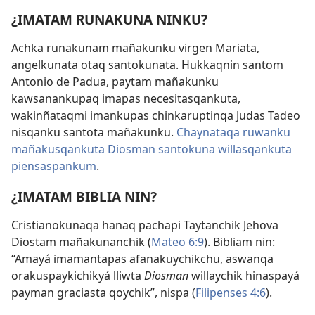
¿IMATAM RUNAKUNA NINKU?
Achka runakunam mañakunku virgen Mariata,
angelkunata otaq santokunata. Hukkaqnin santom
Antonio de Padua, paytam mañakunku
kawsanankupaq imapas necesitasqankuta,
wakinñataqmi imankupas chinkaruptinqa Judas Tadeo
nisqanku santota mañakunku.
Chaynataqa ruwanku
mañakusqankuta Diosman santokuna willasqankuta
piensaspankum
.
¿IMATAM BIBLIA NIN?
Cristianokunaqa hanaq pachapi Taytanchik Jehova
Diostam mañakunanchik (
Mateo 6:9
). Bibliam nin:
“Amayá imamantapas afanakuychikchu, aswanqa
orakuspaykichikyá lliwta
Diosman
willaychik hinaspayá
payman graciasta qoychik”, nispa (
Filipenses 4:6
).