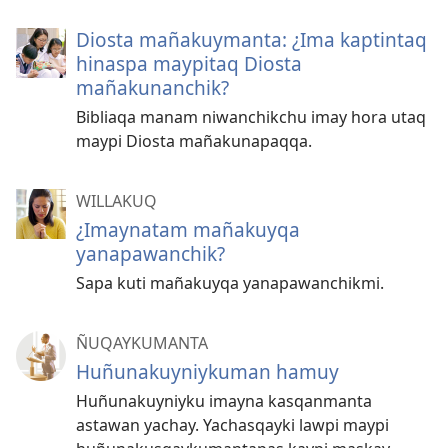
Diosta mañakuymanta: ¿Ima kaptintaq
hinaspa maypitaq Diosta
mañakunanchik?
Bibliaqa manam niwanchikchu imay hora utaq
maypi Diosta mañakunapaqqa.
WILLAKUQ
¿Imaynatam mañakuyqa
yanapawanchik?
Sapa kuti mañakuyqa yanapawanchikmi.
ÑUQAYKUMANTA
Huñunakuyniykuman hamuy
Huñunakuyniyku imayna kasqanmanta
astawan yachay. Yachasqayki lawpi maypi