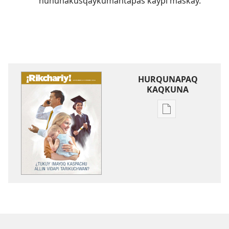
huñunakusqaykumantapas kaypi maskay.
HURQUNAPAQ
KAQKUNA
Qillqakunata
hurqunapaq
¡RIKCHARIY!
¿Tukuy
imayoq
kaspachu
allin
vidapi
tarikuchwan?