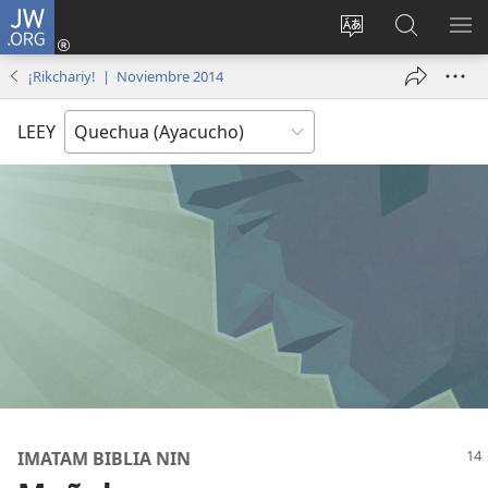
JW.ORG
Qallarinaykipaq
(abre
Rimaynikita
JW.ORG
AK
una
cambianapaq
nisqapi
KA
¡Rikchariy! | Noviembre 2014
nueva
maskana
QA
ventana)
LEEY
IMATAM BIBLIA NIN