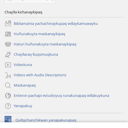
Chaylla kichanaykipaq
Bibliamanta yachachinaykupaq willaykamuwayku
Huñunakuyta maskanaykipaq
(abre
una
Hatun huñunakuyta maskanaykipaq
(abre
nueva
una
ventana)
Chayllaraq lluqsimuqkuna
nueva
ventana)
Videokuna
Videos with Audio Descriptions
Maskanapaq
Enteron pachapi estudioyuq runakunapaq willakuykuna
Yanapakuy
Qullqichanchikwan yanapakunapaq
(abre