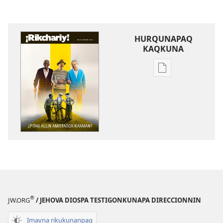
HURQUNAPAQ
KAQKUNA
Qillqakunata
hurqunapaq
¡RIKCHARIY!
¿Pitaq
allin
amistadqa
kanman?
®
JW.ORG
/ JEHOVA DIOSPA TESTIGONKUNAPA DIRECCIONNIN
Imayna rikukunanpaq