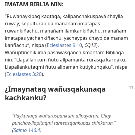
IMATAM BIBLIA NIN:
“Ruwanaykipaq kaqtaqa, kallpanchakuspayá chaylla
ruway; sepulturapiqa manañam imatapas
ruwankiñachu, manañam llamkankiñachu, manañam
imatapas yachankiñachu, yachaypas chaypiqa manam
kanñachu”, nispa (
Eclesiastes 9:10
,
CQ12
).
Wañuptinchik ima pasawasqanchikmantam Bibliaqa
nin: “Llapallankum ñutu allpamanta rurasqa karqaku.
Llapallankutaqmi ñutu allpaman kutiykunqaku”, nispa
(
Eclesiastes 3:20
).
¿Imaynataq wañusqakunaqa
kachkanku?
“Paykunaqa wañuruspankum allpayarun. Chay
punchawllapitaqmi tanteasqankupas chinkarun.”
(
Salmo 146:4
)