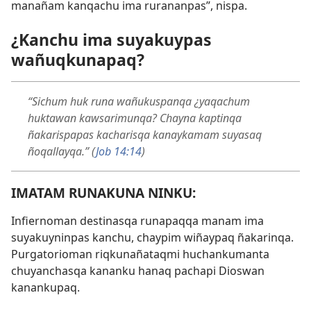
manañam kanqachu ima rurananpas”, nispa.
¿Kanchu ima suyakuypas
wañuqkunapaq?
“Sichum huk runa wañukuspanqa ¿yaqachum
huktawan kawsarimunqa? Chayna kaptinqa
ñakarispapas kacharisqa kanaykamam suyasaq
ñoqallayqa.” (
Job 14:14
)
IMATAM RUNAKUNA NINKU:
Infiernoman destinasqa runapaqqa manam ima
suyakuyninpas kanchu, chaypim wiñaypaq ñakarinqa.
Purgatorioman riqkunañataqmi huchankumanta
chuyanchasqa kananku hanaq pachapi Dioswan
kanankupaq.