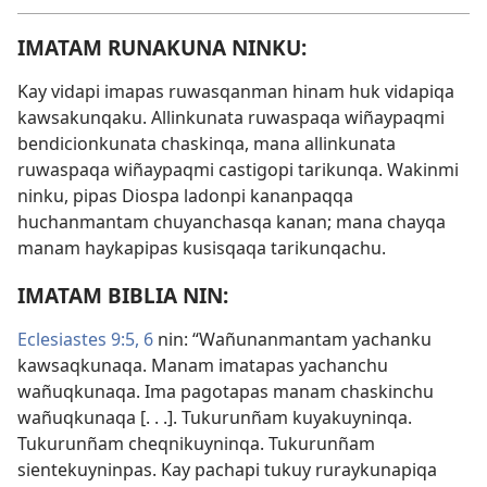
IMATAM RUNAKUNA NINKU:
Kay vidapi imapas ruwasqanman hinam huk vidapiqa
kawsakunqaku. Allinkunata ruwaspaqa wiñaypaqmi
bendicionkunata chaskinqa, mana allinkunata
ruwaspaqa wiñaypaqmi castigopi tarikunqa. Wakinmi
ninku, pipas Diospa ladonpi kananpaqqa
huchanmantam chuyanchasqa kanan; mana chayqa
manam haykapipas kusisqaqa tarikunqachu.
IMATAM BIBLIA NIN:
Eclesiastes 9:5, 6
nin: “Wañunanmantam yachanku
kawsaqkunaqa. Manam imatapas yachanchu
wañuqkunaqa. Ima pagotapas manam chaskinchu
wañuqkunaqa [. . .]. Tukurunñam kuyakuyninqa.
Tukurunñam cheqnikuyninqa. Tukurunñam
sientekuyninpas. Kay pachapi tukuy ruraykunapiqa