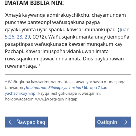
IMATAM BIBLIA NIN:
‘Amayá kaywanqa admirakuychikchu, chayamunqam
punchaw panteonpi wañusqakuna paypa
qayakuyninta uyarispanku kawsarimunankupaq’ (
Juan
5:26,
28, 29
,
CQ12
). Wañusqankumanta unay tiempoña
pasaptinpas wañuqkunaqa kawsarimunqakum kay
Pachapi. Kawsarimuspaña vidankuwan imata
ruwasqankum qawachinqa imata Dios paykunawan
ruwanantaqa.
*
^
Wañuqkuna kawsarimunanmanta astawan yachayta munaspaqa
tariwaqmi
¿Imatapunim Bibliaqa yachachin?
libropa 7 kaq
yachachikuyninpi
, kayqa Testigokunapa ruwasqanmi,
horqowaqtaqmi www.jw.org/quy nisqapi.
Ñawpaq kaq
Qatiqnin