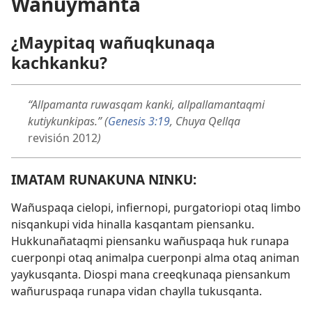
Wañuymanta
¿Maypitaq wañuqkunaqa
kachkanku?
“Allpamanta ruwasqam kanki, allpallamantaqmi
kutiykunkipas.” (
Genesis 3:19
, Chuya Qellqa
revisión 2012
)
IMATAM RUNAKUNA NINKU:
Wañuspaqa cielopi, infiernopi, purgatoriopi otaq limbo
nisqankupi vida hinalla kasqantam piensanku.
Hukkunañataqmi piensanku wañuspaqa huk runapa
cuerponpi otaq animalpa cuerponpi alma otaq animan
yaykusqanta. Diospi mana creeqkunaqa piensankum
wañuruspaqa runapa vidan chaylla tukusqanta.