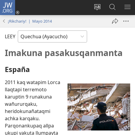
JW.ORG
Qallarinaykipaq
(abre
Rimaynikita
JW.ORG
AK
una
cambianapaq
nisqapi
KA
¡Rikchariy! | Mayo 2014
nueva
maskana
QA
ventana)
LEEY
Imakuna pasakusqanmanta
España
2011 kaq watapim Lorca
llaqtapi terremoto
karuptin 9 runakuna
wañururqaku,
heridokunañataqmi
achka karqaku.
Parqonankupaq allpa
ukupi yakuta llumpayta