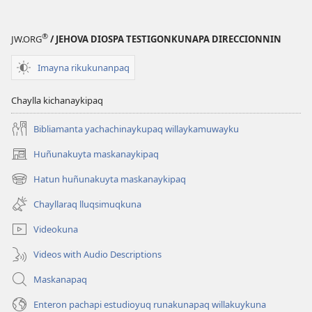
kawsanapaq
®
JW.ORG
/ JEHOVA DIOSPA TESTIGONKUNAPA DIRECCIONNIN
Imayna rikukunanpaq
Chaylla kichanaykipaq
Bibliamanta yachachinaykupaq willaykamuwayku
Huñunakuyta maskanaykipaq
(abre
una
Hatun huñunakuyta maskanaykipaq
(abre
nueva
una
ventana)
Chayllaraq lluqsimuqkuna
nueva
ventana)
Videokuna
Videos with Audio Descriptions
Maskanapaq
Enteron pachapi estudioyuq runakunapaq willakuykuna