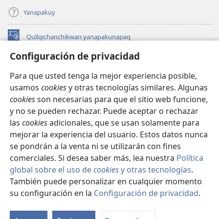
Yanapakuy
Qullqichanchikwan yanapakunapaq
(abre
una
Configuración de privacidad
nueva
INTERNETPI QILLQAKUNA Watchtower™
(abre
ventana)
Para que usted tenga la mejor experiencia posible,
una
®
JW Hub
usamos
cookies
y otras tecnologías similares. Algunas
nueva
(abre
ventana)
cookies
son necesarias para que el sitio web funcione,
una
JW Library®
nueva
y no se pueden rechazar. Puede aceptar o rechazar
ventana)
las
cookies
adicionales, que se usan solamente para
Watchtower Library
mejorar la experiencia del usuario. Estos datos nunca
se pondrán a la venta ni se utilizarán con fines
comerciales. Si desea saber más, lea nuestra
Política
global sobre el uso de
cookies
y otras tecnologías
.
Copyright
© 2026 Watch Tower Bible and Tract Society of Pennsylvania.
También puede personalizar en cualquier momento
IMAYNA SERVICHIKUNAPAQ
|
WAQAYCHASQA KANANPAQ
|
su configuración en la
Configuración de privacidad
.
Mo
CONFIGURACIÓN DE PRIVACIDAD
ín