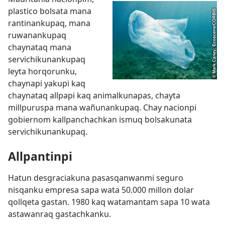
plastico bolsata mana
rantinankupaq, mana
ruwanankupaq
chaynataq mana
servichikunankupaq
leyta horqorunku,
chaynapi yakupi kaq
chaynataq allpapi kaq animalkunapas, chayta
millpuruspa mana wañunankupaq. Chay nacionpi
gobiernom kallpanchachkan ismuq bolsakunata
servichikunankupaq.
Allpantinpi
Hatun desgraciakuna pasasqanwanmi seguro
nisqanku empresa sapa wata 50.000 millon dolar
qollqeta gastan. 1980 kaq watamantam sapa 10 wata
astawanraq gastachkanku.