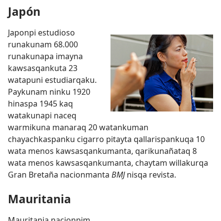
Japón
Japonpi estudioso
runakunam 68.000
runakunapa imayna
kawsasqankuta 23
watapuni estudiarqaku.
Paykunam ninku 1920
hinaspa 1945 kaq
watakunapi naceq
warmikuna manaraq 20 watankuman
chayachkaspanku cigarro pitayta qallarispankuqa 10
wata menos kawsasqankumanta, qarikunañataq 8
wata menos kawsasqankumanta, chaytam willakurqa
Gran Bretaña nacionmanta
BMJ
nisqa revista.
Mauritania
Mauritania nacionpim,