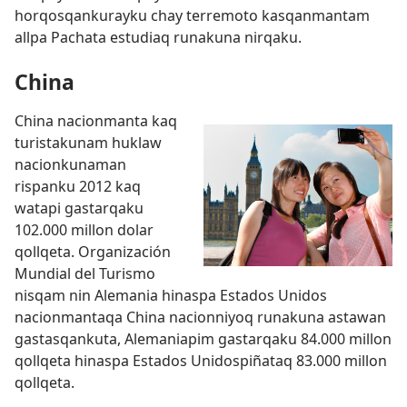
horqosqankurayku chay terremoto kasqanmantam
allpa Pachata estudiaq runakuna nirqaku.
China
China nacionmanta kaq
turistakunam huklaw
nacionkunaman
rispanku 2012 kaq
watapi gastarqaku
102.000 millon dolar
qollqeta. Organización
Mundial del Turismo
nisqam nin Alemania hinaspa Estados Unidos
nacionmantaqa China nacionniyoq runakuna astawan
gastasqankuta, Alemaniapim gastarqaku 84.000 millon
qollqeta hinaspa Estados Unidospiñataq 83.000 millon
qollqeta.