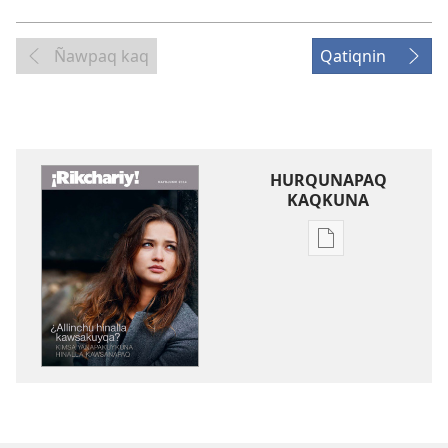
Ñawpaq kaq
Qatiqnin
HURQUNAPAQ
KAQKUNA
Qillqakunata
hurqunapaq
¡RIKCHARIY!
¿Allinchu
hinalla
kawsakuyqa?
Kimsa
yanapakuykuna
hinalla