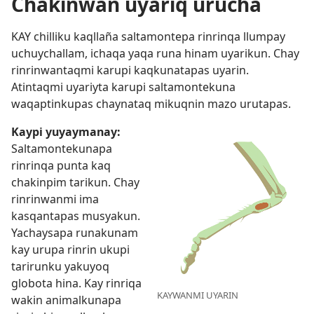
Chakinwan uyariq urucha
KAY chilliku kaqllaña saltamontepa rinrinqa llumpay
uchuychallam, ichaqa yaqa runa hinam uyarikun. Chay
rinrinwantaqmi karupi kaqkunatapas uyarin.
Atintaqmi uyariyta karupi saltamontekuna
waqaptinkupas chaynataq mikuqnin mazo urutapas.
Kaypi yuyaymanay:
Saltamontekunapa
rinrinqa punta kaq
chakinpim tarikun. Chay
rinrinwanmi ima
kasqantapas musyakun.
Yachaysapa runakunam
kay urupa rinrin ukupi
tarirunku yakuyoq
globota hina. Kay rinriqa
KAYWANMI UYARIN
wakin animalkunapa