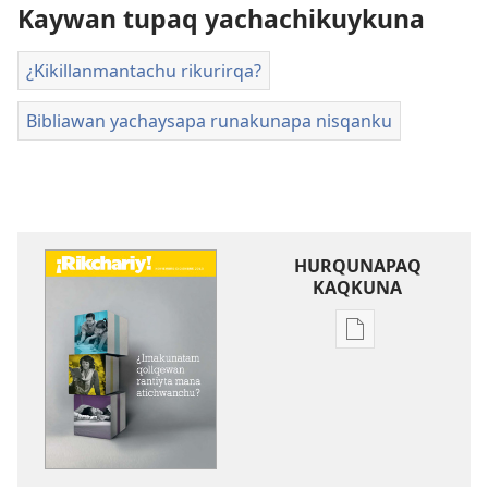
Kaywan tupaq yachachikuykuna
¿Kikillanmantachu rikurirqa?
Bibliawan yachaysapa runakunapa nisqanku
HURQUNAPAQ
KAQKUNA
Qillqakunata
hurqunapaq
¡RIKCHARIY!
¿Imakunatam
qollqewan
rantiyta