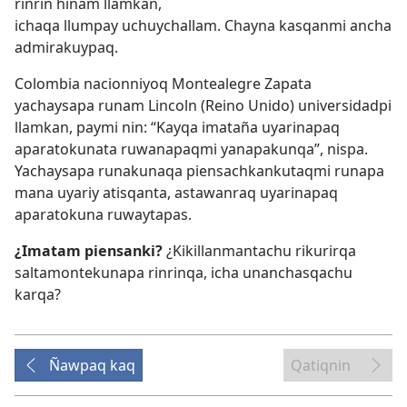
rinrin hinam llamkan,
ichaqa llumpay uchuychallam. Chayna kasqanmi ancha
admirakuypaq.
Colombia nacionniyoq Montealegre Zapata
yachaysapa runam Lincoln (Reino Unido) universidadpi
llamkan, paymi nin: “Kayqa imataña uyarinapaq
aparatokunata ruwanapaqmi yanapakunqa”, nispa.
Yachaysapa runakunaqa piensachkankutaqmi runapa
mana uyariy atisqanta, astawanraq uyarinapaq
aparatokuna ruwaytapas.
¿Imatam piensanki?
¿Kikillanmantachu rikurirqa
saltamontekunapa rinrinqa, icha unanchasqachu
karqa?
Ñawpaq kaq
Qatiqnin