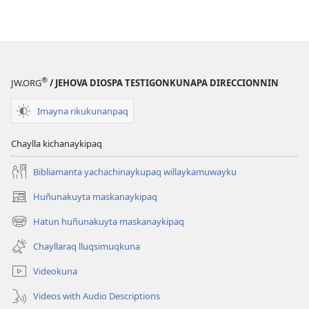
mana
atichwanchu?
®
JW.ORG
/ JEHOVA DIOSPA TESTIGONKUNAPA DIRECCIONNIN
Imayna rikukunanpaq
Chaylla kichanaykipaq
Bibliamanta yachachinaykupaq willaykamuwayku
Huñunakuyta maskanaykipaq
(abre
una
Hatun huñunakuyta maskanaykipaq
(abre
nueva
una
ventana)
Chayllaraq lluqsimuqkuna
nueva
ventana)
Videokuna
Videos with Audio Descriptions