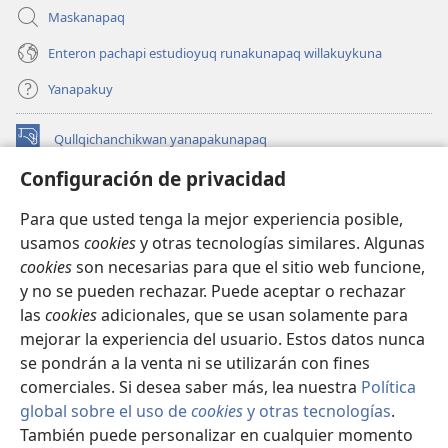
Maskanapaq
Enteron pachapi estudioyuq runakunapaq willakuykuna
Yanapakuy
Qullqichanchikwan yanapakunapaq
(abre
una
Configuración de privacidad
nueva
INTERNETPI QILLQAKUNA Watchtower™
(abre
ventana)
Para que usted tenga la mejor experiencia posible,
una
®
JW Hub
usamos
cookies
y otras tecnologías similares. Algunas
nueva
(abre
ventana)
cookies
son necesarias para que el sitio web funcione,
una
JW Library®
nueva
y no se pueden rechazar. Puede aceptar o rechazar
ventana)
las
cookies
adicionales, que se usan solamente para
Watchtower Library
mejorar la experiencia del usuario. Estos datos nunca
se pondrán a la venta ni se utilizarán con fines
comerciales. Si desea saber más, lea nuestra
Política
global sobre el uso de
cookies
y otras tecnologías
.
Copyright
© 2026 Watch Tower Bible and Tract Society of Pennsylvania.
También puede personalizar en cualquier momento