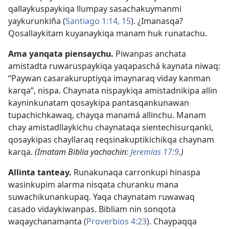
qallaykuspaykiqa llumpay sasachakuymanmi
yaykurunkiña (
Santiago 1:14, 15
). ¿Imanasqa?
Qosallaykitam kuyanaykiqa manam huk runatachu.
Ama yanqata piensaychu.
Piwanpas anchata
amistadta ruwaruspaykiqa yaqapaschá kaynata niwaq:
“Paywan casarakuruptiyqa imaynaraq viday kanman
karqa”, nispa. Chaynata nispaykiqa amistadnikipa allin
kayninkunatam qosaykipa pantasqankunawan
tupachichkawaq, chayqa manamá allinchu. Manam
chay amistadllaykichu chaynataqa sientechisurqanki,
qosaykipas chayllaraq reqsinakuptikichikqa chaynam
karqa.
(Imatam Biblia yachachin:
Jeremias 17:9
.)
Allinta tanteay.
Runakunaqa carronkupi hinaspa
wasinkupim alarma nisqata churanku mana
suwachikunankupaq. Yaqa chaynatam ruwawaq
casado vidaykiwanpas. Bibliam nin sonqota
waqaychanamanta (
Proverbios 4:23
). Chaypaqqa