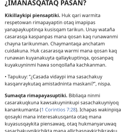
¿IMANASQATAQ PASAN?
Kikillaykipi piensaptiki.
Huk qari warmita
respetowan rimapayaptin otaq imapipas
yanapaykuptinqa kusisqam tarikun. Unay wataña
casarasqa kaspanpas mana qosan kaq runawanmi
chayna tarikunman. Chaymantaqa anchatam
cuidakuna. Huk casarasqa warmi mana qosan kaq
runawan kuyanakuyta qallaykuptinqa, qosanpaq
kuyakuyninmi hawa sonqollaña kachkanman.
• Tapukuy: “¿Casada vidaypi ima sasachakuy
kasqanraykutaq amistadninta maskani?”, nispa.
Sumaqta rimapayasuptiki.
Bibliaqa ninmi
casarakuqkuna kawsakuyninkupi sasachakuyniyoq
kanankumanta (
1 Corintios 7:28
). Ichapas wakinpiqa
qosayki mana interesakusqanta otaq mana
kuyasusqaykita piensawaq, otaq hukmanyaruwaq
sasachakuynikichikta mana allichasqaykichikrayku.