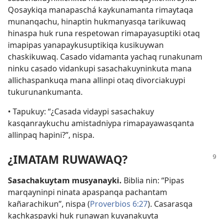
Qosaykiqa manapaschá kaykunamanta rimaytaqa
munanqachu, hinaptin hukmanyasqa tarikuwaq
hinaspa huk runa respetowan rimapayasuptiki otaq
imapipas yanapaykusuptikiqa kusikuywan
chaskikuwaq. Casado vidamanta yachaq runakunam
ninku casado vidankupi sasachakuyninkuta mana
allichaspankuqa mana allinpi otaq divorciakuypi
tukurunankumanta.
• Tapukuy: “¿Casada vidaypi sasachakuy
kasqanraykuchu amistadniypa rimapayawasqanta
allinpaq hapini?”, nispa.
¿IMATAM RUWAWAQ?
Sasachakuytam musyanayki.
Biblia nin: “Pipas
marqayninpi ninata apaspanqa pachantam
kañarachikun”, nispa (
Proverbios 6:27
). Casarasqa
kachkaspayki huk runawan kuyanakuyta