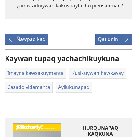
¿amistadniywan kakusqaytachu piensanman?
Ñawpaq kaq
Qatiqnin
Kaywan tupaq yachachikuykuna
Imayna kawsakuymanta
Kusikuywan hawkayay
Casado vidamanta
Ayllukunapaq
HURQUNAPAQ
KAQKUNA