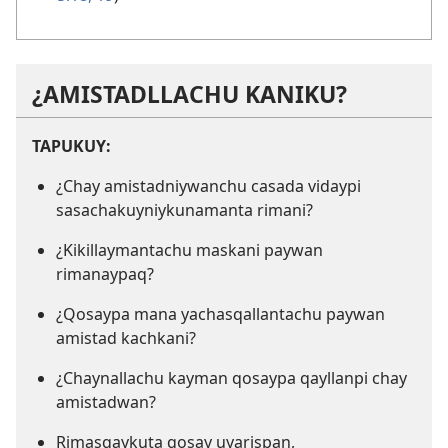
¿AMISTADLLACHU KANIKU?
TAPUKUY:
¿Chay amistadniywanchu casada vidaypi
sasachakuyniykunamanta rimani?
¿Kikillaymantachu maskani paywan
rimanaypaq?
¿Qosaypa mana yachasqallantachu paywan
amistad kachkani?
¿Chaynallachu kayman qosaypa qayllanpi chay
amistadwan?
Rimasqaykuta qosay uyarispan,