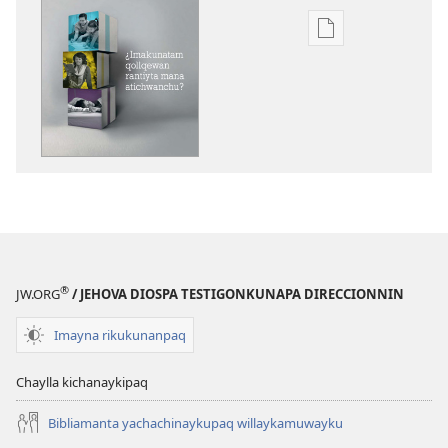
Qillqakunata
hurqunapaq
¡RIKCHARIY!
¿Imakunatam
qollqewan
rantiyta
mana
atichwanchu?
®
JW.ORG
/ JEHOVA DIOSPA TESTIGONKUNAPA DIRECCIONNIN
Imayna rikukunanpaq
Chaylla kichanaykipaq
Bibliamanta yachachinaykupaq willaykamuwayku