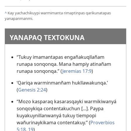
^
Kay yachachikuypi warmimanta rimaptinpas qarikunatapas
yanapanmanmi.
YANAPAQ TEXTOKUNA
“Tukuy imamantapas engañakuqllañam
runapa sonqonqa. Mana hampiy atinañam
runapa sonqonqa.” (
Jeremias 17:9
)
‘Qariqa warminmanñam hukllawakunqa.’
(
Genesis 2:24
)
“Mozo kasparaq kasarasqayki warmikiwanyá
sonqoykiqa contentakuchun [...]. Paypa
kuyakuynillanwanyá tukuy tiempopi
wañurinaykikama contentakuy.” (
Proverbios
5:18, 19
)