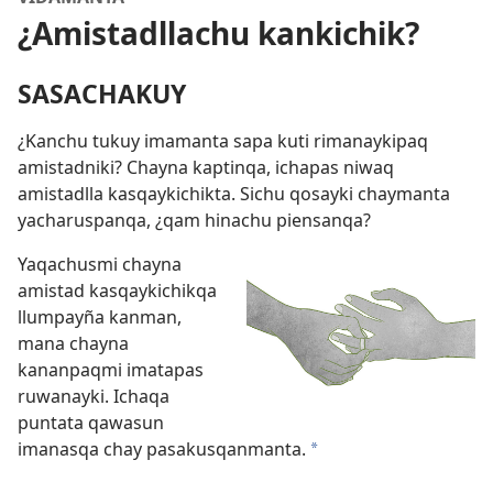
¿Amistadllachu kankichik?
SASACHAKUY
¿Kanchu tukuy imamanta sapa kuti rimanaykipaq
amistadniki? Chayna kaptinqa, ichapas niwaq
amistadlla kasqaykichikta. Sichu qosayki chaymanta
yacharuspanqa, ¿qam hinachu piensanqa?
Yaqachusmi chayna
amistad kasqaykichikqa
llumpayña kanman,
mana chayna
kananpaqmi imatapas
ruwanayki. Ichaqa
puntata qawasun
imanasqa chay pasakusqanmanta.
*