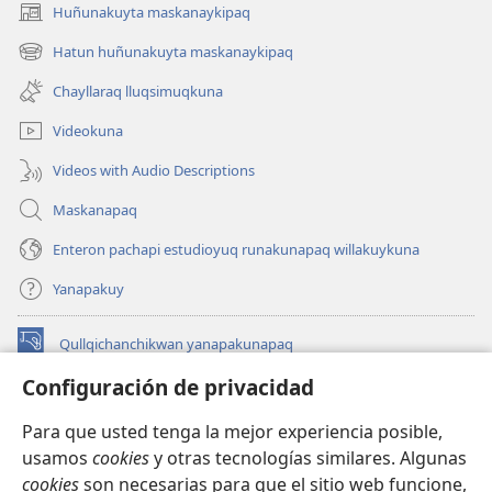
Huñunakuyta maskanaykipaq
(abre
una
Hatun huñunakuyta maskanaykipaq
(abre
nueva
una
ventana)
Chayllaraq lluqsimuqkuna
nueva
ventana)
Videokuna
Videos with Audio Descriptions
Maskanapaq
Enteron pachapi estudioyuq runakunapaq willakuykuna
Yanapakuy
Qullqichanchikwan yanapakunapaq
(abre
una
Configuración de privacidad
nueva
INTERNETPI QILLQAKUNA Watchtower™
(abre
ventana)
Para que usted tenga la mejor experiencia posible,
una
®
JW Hub
usamos
cookies
y otras tecnologías similares. Algunas
nueva
(abre
ventana)
cookies
son necesarias para que el sitio web funcione,
una