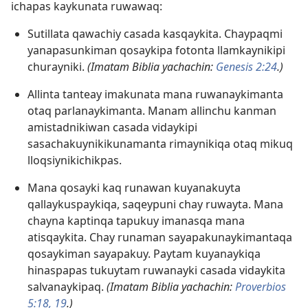
ichapas kaykunata ruwawaq:
Sutillata qawachiy casada kasqaykita. Chaypaqmi
yanapasunkiman qosaykipa fotonta llamkaynikipi
churayniki.
(Imatam Biblia yachachin:
Genesis 2:24
.)
Allinta tanteay imakunata mana ruwanaykimanta
otaq parlanaykimanta. Manam allinchu kanman
amistadnikiwan casada vidaykipi
sasachakuynikikunamanta rimaynikiqa otaq mikuq
lloqsiynikichikpas.
Mana qosayki kaq runawan kuyanakuyta
qallaykuspaykiqa, saqeypuni chay ruwayta. Mana
chayna kaptinqa tapukuy imanasqa mana
atisqaykita. Chay runaman sayapakunaykimantaqa
qosaykiman sayapakuy. Paytam kuyanaykiqa
hinaspapas tukuytam ruwanayki casada vidaykita
salvanaykipaq.
(Imatam Biblia yachachin:
Proverbios
5:18, 19
.)