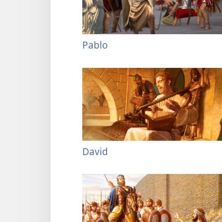
Pablo
David