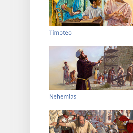
Timoteo
Nehemias