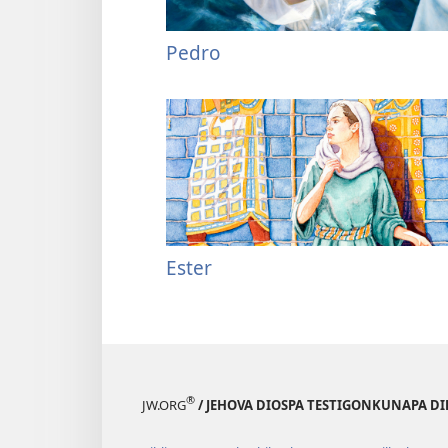
Pedro
Ester
®
JW.ORG
/ JEHOVA DIOSPA TESTIGONKUNAPA D