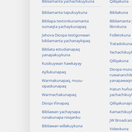
Bibliamanta yachachikuykuna
Qillqakuna
Bibliamanta tapukuykuna
Bibliakuna
Bibliapa textonkunamanta
Bibliamanta
sumaqta yachaykunapaq
librokuna
Jehova Diospa testigonwan
Folletokuna
bibliamanta yachanaykipaq
Tratadokuna
Bibliata estudianapaq
Yachachikuy
yanapakuykuna
Qillqakuna
Kusikuywan hawkayay
Diospa muna
Ayllukunapaq
ruwananchi
Warmakunapaq, musu-
yanapawaqni
sipaskunapaq
Hatun huñu
Warmachakunapaq
yachachikuy
Diospi iñinapaq
Qillqakunap
Bibliawan yachaysapa
Kamachikuy
runakunapa nisqanku
JW Broadcas
Bibliawan willakuykuna
Videokuna