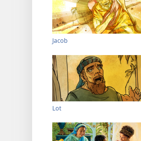
Jacob
Lot