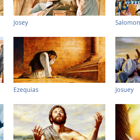
Josey
Salomo
Ezequias
Josuey