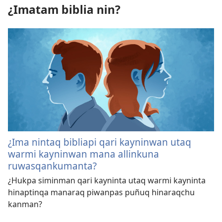
¿Imatam biblia nin?
¿Ima nintaq bibliapi qari kayninwan utaq
warmi kayninwan mana allinkuna
ruwasqankumanta?
¿Hukpa siminman qari kayninta utaq warmi kayninta
hinaptinqa manaraq piwanpas puñuq hinaraqchu
kanman?