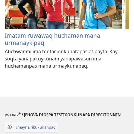
Imatam ruwawaq huchaman mana
urmanaykipaq
Atichwanmi ima tentacionkunatapas atipayta. Kay
soqta yanapakuykunam yanapawasun ima
huchamanpas mana urmaykunapaq.
®
JW.ORG
/ JEHOVA DIOSPA TESTIGONKUNAPA DIRECCIONNIN
Imayna rikukunanpaq