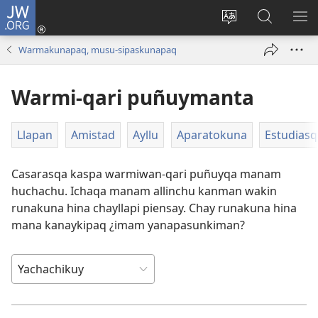
JW.ORG
Qallarinaykipaq
(abre
Rimaynikita
JW.ORG
AK
una
cambianapaq
nisqapi
KA
Warmakunapaq, musu-sipaskunapaq
nueva
maskana
QA
ventana)
Warmi-qari puñuymanta
Llapan
Amistad
Ayllu
Aparatokuna
Estudiasq
Casarasqa kaspa warmiwan-qari puñuyqa manam
huchachu. Ichaqa manam allinchu kanman wakin
runakuna hina chayllapi piensay. Chay runakuna hina
mana kanaykipaq ¿imam yanapasunkiman?