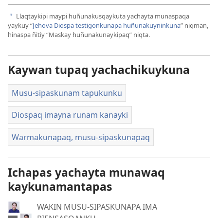
Llaqtaykipi maypi huñunakusqaykuta yachayta munaspaqa
a
yaykuy “
Jehova Diospa testigonkunapa huñunakuyninkuna
” niqman,
hinaspa ñitiy “Maskay huñunakunaykipaq” niqta.
Kaywan tupaq yachachikuykuna
Musu-sipaskunam tapukunku
Diospaq imayna runam kanayki
Warmakunapaq, musu-sipaskunapaq
Ichapas yachayta munawaq
kaykunamantapas
WAKIN MUSU-SIPASKUNAPA IMA