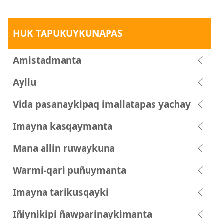
HUK TAPUKUYKUNAPAS
Amistadmanta
Ayllu
Vida pasanaykipaq imallatapas yachay
Imayna kasqaymanta
Mana allin ruwaykuna
Warmi-qari puñuymanta
Imayna tarikusqayki
Iñiynikipi ñawparinaykimanta