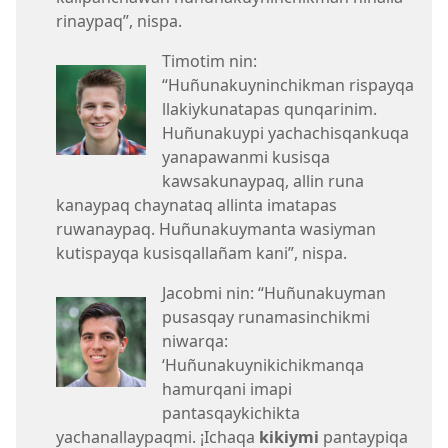
rinaypaq”, nispa.
Timotim nin:
“Huñunakuyninchikman rispayqa
llakiykunatapas qunqarinim.
Huñunakuypi yachachisqankuqa
yanapawanmi kusisqa
kawsakunaypaq, allin runa
kanaypaq chaynataq allinta imatapas
ruwanaypaq. Huñunakuymanta wasiyman
kutispayqa kusisqallañam kani”, nispa.
Jacobmi nin: “Huñunakuyman
pusasqay runamasinchikmi
niwarqa:
‘Huñunakuynikichikmanqa
hamurqani imapi
pantasqaykichikta
yachanallaypaqmi. ¡Ichaqa
kikiymi
pantaypiqa