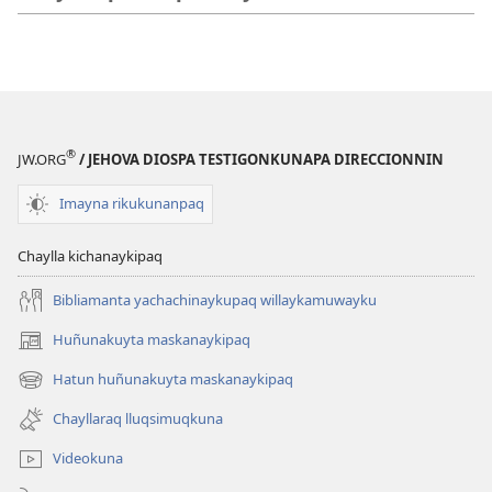
®
JW.ORG
/ JEHOVA DIOSPA TESTIGONKUNAPA DIRECCIONNIN
Imayna rikukunanpaq
Chaylla kichanaykipaq
Bibliamanta yachachinaykupaq willaykamuwayku
Huñunakuyta maskanaykipaq
(abre
una
Hatun huñunakuyta maskanaykipaq
(abre
nueva
una
ventana)
Chayllaraq lluqsimuqkuna
nueva
ventana)
Videokuna