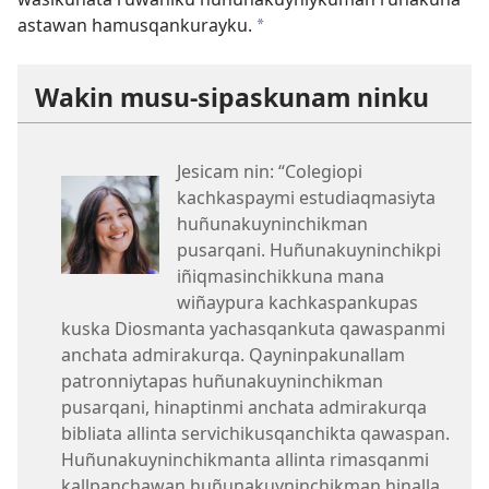
astawan hamusqankurayku.
a
Wakin musu-sipaskunam ninku
Jesicam nin: “Colegiopi
kachkaspaymi estudiaqmasiyta
huñunakuyninchikman
pusarqani. Huñunakuyninchikpi
iñiqmasinchikkuna mana
wiñaypura kachkaspankupas
kuska Diosmanta yachasqankuta qawaspanmi
anchata admirakurqa. Qayninpakunallam
patronniytapas huñunakuyninchikman
pusarqani, hinaptinmi anchata admirakurqa
bibliata allinta servichikusqanchikta qawaspan.
Huñunakuyninchikmanta allinta rimasqanmi
kallpanchawan huñunakuyninchikman hinalla