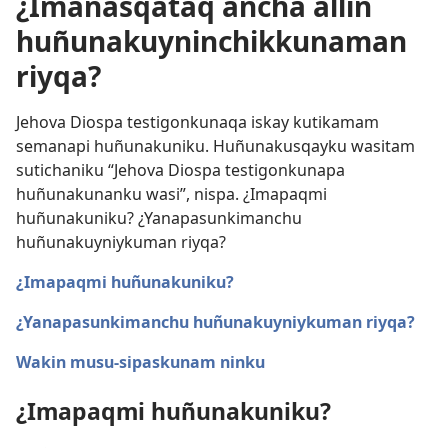
¿Imanasqataq ancha allin
huñunakuyninchikkunaman
riyqa?
Jehova Diospa testigonkunaqa iskay kutikamam
semanapi huñunakuniku. Huñunakusqayku wasitam
sutichaniku “Jehova Diospa testigonkunapa
huñunakunanku wasi”, nispa. ¿Imapaqmi
huñunakuniku? ¿Yanapasunkimanchu
huñunakuyniykuman riyqa?
¿Imapaqmi huñunakuniku?
¿Yanapasunkimanchu huñunakuyniykuman riyqa?
Wakin musu-sipaskunam ninku
¿Imapaqmi huñunakuniku?