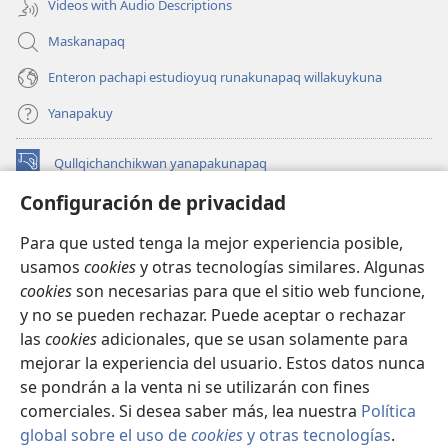
Videos with Audio Descriptions
Maskanapaq
Enteron pachapi estudioyuq runakunapaq willakuykuna
Yanapakuy
Qullqichanchikwan yanapakunapaq
(abre
una
Configuración de privacidad
nueva
INTERNETPI QILLQAKUNA Watchtower™
(abre
ventana)
Para que usted tenga la mejor experiencia posible,
una
®
JW Hub
usamos
cookies
y otras tecnologías similares. Algunas
nueva
(abre
ventana)
cookies
son necesarias para que el sitio web funcione,
una
JW Library®
nueva
y no se pueden rechazar. Puede aceptar o rechazar
ventana)
las
cookies
adicionales, que se usan solamente para
Watchtower Library
mejorar la experiencia del usuario. Estos datos nunca
se pondrán a la venta ni se utilizarán con fines
comerciales. Si desea saber más, lea nuestra
Política
global sobre el uso de
cookies
y otras tecnologías
.