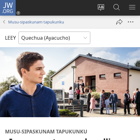
JW.ORG
Qallarinaykipaq
(abre
Rimaynikita
JW.ORG
AK
una
cambianapaq
nisqapi
KA
Musu-sipaskunam tapukunku
nueva
maskana
QA
ventana)
LEEY
MUSU-SIPASKUNAM TAPUKUNKU