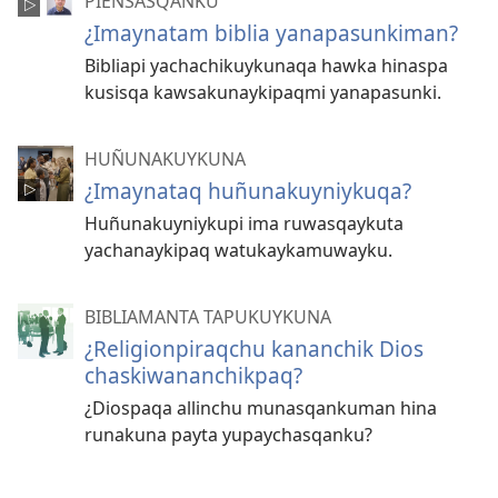
PIENSASQANKU
¿Imaynatam biblia yanapasunkiman?
Bibliapi yachachikuykunaqa hawka hinaspa
kusisqa kawsakunaykipaqmi yanapasunki.
HUÑUNAKUYKUNA
¿Imaynataq huñunakuyniykuqa?
Huñunakuyniykupi ima ruwasqaykuta
yachanaykipaq watukaykamuwayku.
BIBLIAMANTA TAPUKUYKUNA
¿Religionpiraqchu kananchik Dios
chaskiwananchikpaq?
¿Diospaqa allinchu munasqankuman hina
runakuna payta yupaychasqanku?