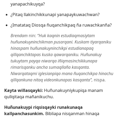
yanapachikuyqa?
¿Pitaq llakinchikkunapi yanapaykuwachwan?
¿Imatataq Diosqa ñuqanchikpaq ña ruwachkanña?
Brendam
nin:
“Huk kaqnin estudiaqmasiytam
huñunakuyninchikman pusarqani. Kuskam tiyarqaniku
hinaspam huñunakuyninchikpi estudianapaq
qillqanchiktapas kuska qawarqaniku. Huñunakuy
tukuytam payqa niwarqa iñiqmasinchikkunapa
rimarisqanku ancha sumaqllaña kasqanta.
Niwarqataqmi iglesianpiqa mana ñuqanchikpa hinachu
qillqankuna nitaq videonkunapas kasqanta”,
nispa.
Kayta willasqayki:
Huñunakuyniykupiqa manam
qullqitaqa mañanikuchu.
Huñunakuypi riqsisqayki runakunaqa
kallpanchasunkim.
Bibliapa nisqanman hinaqa