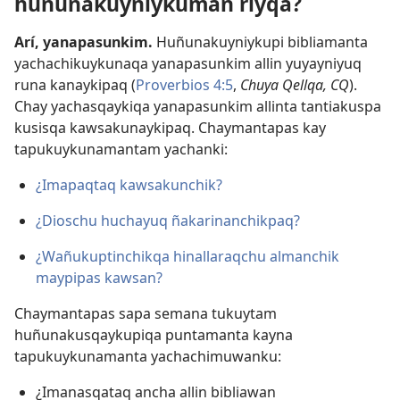
huñunakuyniykuman riyqa?
Arí, yanapasunkim.
Huñunakuyniykupi bibliamanta
yachachikuykunaqa yanapasunkim allin yuyayniyuq
runa kanaykipaq (
Proverbios 4:5
,
Chuya Qellqa, CQ
).
Chay yachasqaykiqa yanapasunkim allinta tantiakuspa
kusisqa kawsakunaykipaq. Chaymantapas kay
tapukuykunamantam yachanki:
¿Imapaqtaq kawsakunchik?
¿Dioschu huchayuq ñakarinanchikpaq?
¿Wañukuptinchikqa hinallaraqchu almanchik
maypipas kawsan?
Chaymantapas sapa semana tukuytam
huñunakusqaykupiqa puntamanta kayna
tapukuykunamanta yachachimuwanku:
¿Imanasqataq ancha allin bibliawan