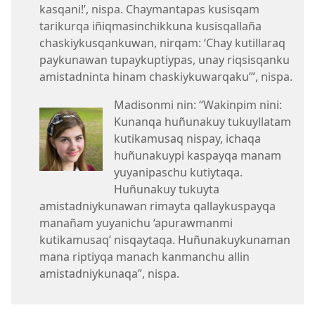
kasqani!’, nispa. Chaymantapas kusisqam
tarikurqa iñiqmasinchikkuna kusisqallaña
chaskiykusqankuwan, nirqam: ‘Chay kutillaraq
paykunawan tupaykuptiypas, unay riqsisqanku
amistadninta hinam chaskiykuwarqaku’”, nispa.
Madisonmi nin: “Wakinpim nini:
Kunanqa huñunakuy tukuyllatam
kutikamusaq nispay, ichaqa
huñunakuypi kaspayqa manam
yuyanipaschu kutiytaqa.
Huñunakuy tukuyta
amistadniykunawan rimayta qallaykuspayqa
manañam yuyanichu ‘apurawmanmi
kutikamusaq’ nisqaytaqa. Huñunakuykunaman
mana riptiyqa manach kanmanchu allin
amistadniykunaqa”, nispa.