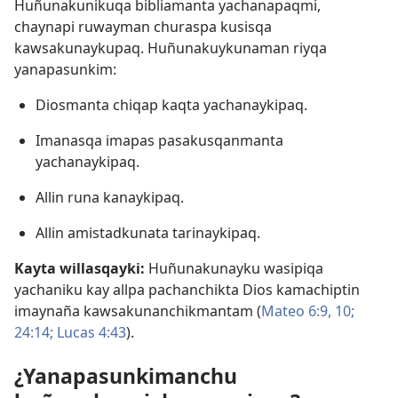
Huñunakunikuqa bibliamanta yachanapaqmi,
chaynapi ruwayman churaspa kusisqa
kawsakunaykupaq. Huñunakuykunaman riyqa
yanapasunkim:
Diosmanta chiqap kaqta yachanaykipaq.
Imanasqa imapas pasakusqanmanta
yachanaykipaq.
Allin runa kanaykipaq.
Allin amistadkunata tarinaykipaq.
Kayta willasqayki:
Huñunakunayku wasipiqa
yachaniku kay allpa pachanchikta Dios kamachiptin
imaynaña kawsakunanchikmantam (
Mateo 6:9, 10;
24:14;
Lucas 4:43
).
¿Yanapasunkimanchu