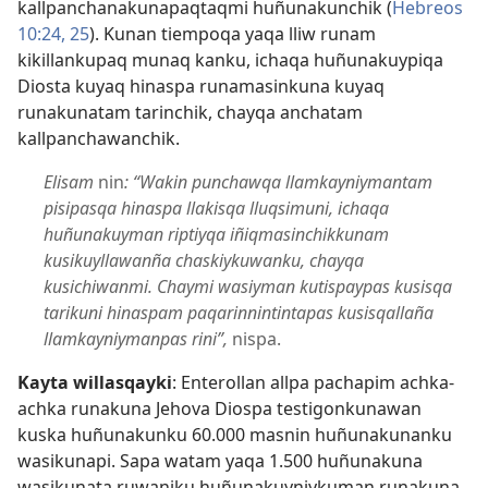
kallpanchanakunapaqtaqmi huñunakunchik (
Hebreos
10:24, 25
). Kunan tiempoqa yaqa lliw runam
kikillankupaq munaq kanku, ichaqa huñunakuypiqa
Diosta kuyaq hinaspa runamasinkuna kuyaq
runakunatam tarinchik, chayqa anchatam
kallpanchawanchik.
Elisam
nin
: “Wakin punchawqa llamkayniymantam
pisipasqa hinaspa llakisqa lluqsimuni, ichaqa
huñunakuyman riptiyqa iñiqmasinchikkunam
kusikuyllawanña chaskiykuwanku, chayqa
kusichiwanmi. Chaymi wasiyman kutispaypas kusisqa
tarikuni hinaspam paqarinnintintapas kusisqallaña
llamkayniymanpas rini”,
nispa.
Kayta willasqayki
: Enterollan allpa pachapim achka-
achka runakuna Jehova Diospa testigonkunawan
kuska huñunakunku 60.000 masnin huñunakunanku
wasikunapi. Sapa watam yaqa 1.500 huñunakuna
wasikunata ruwaniku huñunakuyniykuman runakuna