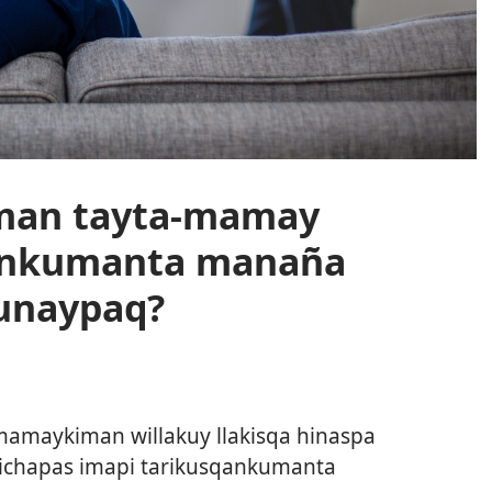
man tayta-mamay
ankumanta manaña
kunaypaq?
amaykiman willakuy llakisqa hinaspa
ichapas imapi tarikusqankumanta