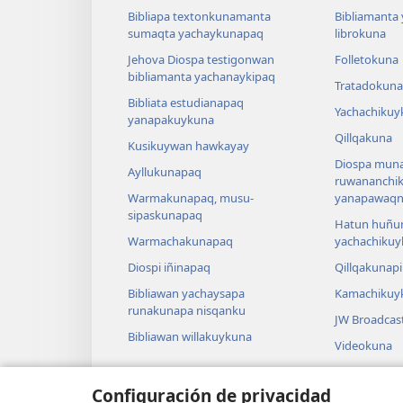
Bibliapa textonkunamanta
Bibliamanta
sumaqta yachaykunapaq
librokuna
Jehova Diospa testigonwan
Folletokuna
bibliamanta yachanaykipaq
Tratadokuna
Bibliata estudianapaq
Yachachikuy
yanapakuykuna
Qillqakuna
Kusikuywan hawkayay
Diospa muna
Ayllukunapaq
ruwananchi
Warmakunapaq, musu-
yanapawaqni
sipaskunapaq
Hatun huñu
Warmachakunapaq
yachachikuy
Diospi iñinapaq
Qillqakunap
Bibliawan yachaysapa
Kamachikuy
runakunapa nisqanku
JW Broadcas
Bibliawan willakuykuna
Videokuna
Takikuna
Configuración de privacidad
Actuacionku