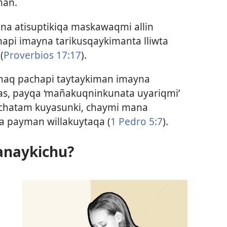
man.
a atisuptikiqa maskawaqmi allin
napi imayna tarikusqaykimanta lliwta
(
Proverbios 17:17
).
aq pachapi taytaykiman imayna
as, payqa ‘mañakuqninkunata uyariqmi’
nchatam kuyasunki, chaymi mana
 payman willakuytaqa (
1 Pedro 5:7
).
naykichu?