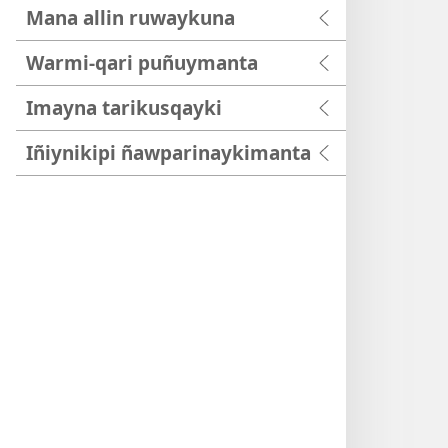
Mana allin ruwaykuna
Warmi-qari puñuymanta
Imayna tarikusqayki
Iñiynikipi ñawparinaykimanta