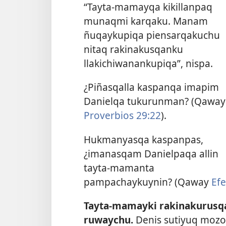
“Tayta-mamayqa kikillanpaq
munaqmi karqaku. Manam
ñuqaykupiqa piensarqakuchu
nitaq rakinakusqanku
llakichiwanankupiqa”, nispa.
¿Piñasqalla kaspanqa imapim
Danielqa tukurunman? (Qaway
Proverbios 29:22
).
Hukmanyasqa kaspanpas,
¿imanasqam Danielpaqa allin
tayta-mamanta
pampachaykuynin? (Qaway
Efe
Tayta-mamayki rakinakurusq
ruwaychu.
Denis sutiyuq mozo