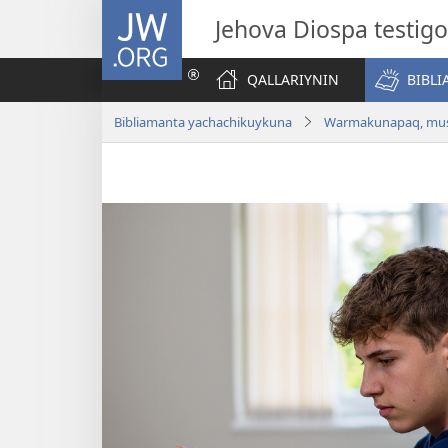
JW.ORG
Jehova Diospa testig
QALLARIYNIN
BIBL
Bibliamanta yachachikuykuna
Warmakunapaq, mus