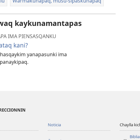
llu
Warmakunapaq, musu-sipaskunapaq
awaq kaykunamantapas
PA IMA PIENSASQANKU
taq kani?
achasqaykim yanapasunki ima
panaykipaq.
IRECCIONNIN
Noticia
Chaylla ki
Bibli