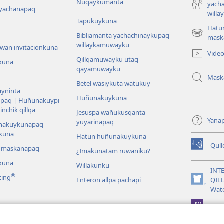
Ñuqaykumanta
yach
 yachanapaq
will
Tapukuykuna
Hatu
Bibliamanta yachachinaykupaq
(abre
mask
willaykamuwayku
una
wan invitacionkuna
Vide
nueva
Qillqamuwayku utaq
kuna
ventana)
qayamuwayku
Mask
Betel wasiykuta watukuy
yninta
Huñunakuykuna
kpaq | Huñunakuypi
nchik qillqa
Jesuspa wañukusqanta
Yana
yuyarinapaq
nakuykunapaq
kuna
Hatun huñunakuykuna
Qul
i maskanapaq
(abre
¿Imakunatam ruwaniku?
una
kuna
Willakunku
nueva
INT
®
ting
ventana)
Enteron allpa pachapi
QIL
(abre
Wat
una
nueva
JW L
ventana)
na