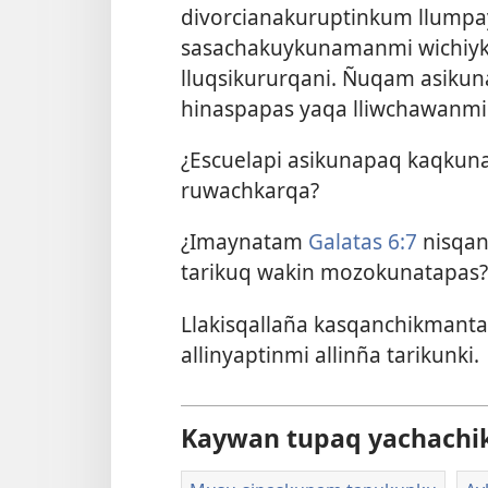
divorcianakuruptinkum llumpay 
sasachakuykunamanmi wichiyk
lluqsikururqani. Ñuqam asiku
hinaspapas yaqa lliwchawanmi
¿Escuelapi asikunapaq kaqkun
ruwachkarqa?
¿Imaynatam
Galatas 6:7
nisqan
tarikuq wakin mozokunatapas?
Llakisqallaña kasqanchikmanta
allinyaptinmi allinña tarikunki.
Kaywan tupaq yachachi