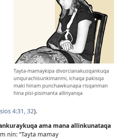
Tayta-mamaykipa divorcianakusqankuqa
unqurachisunkimanmi, ichaqa pakisqa
maki hinam punchawkunapa risqanman
hina pisi-pisimanta allinyanqa
sios 4:31, 32
).
ankuraykuqa ama mana allinkunataqa
m nin: “Tayta mamay