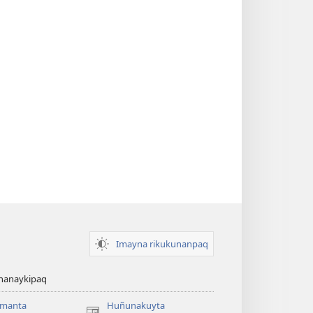
Imayna rikukunanpaq
chanaykipaq
amanta
Huñunakuyta