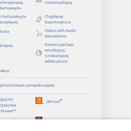
(abre
achinaykupaq
maskanaykipaq
una
aykamuwayku
nueva
n huñunakuyta
Chayllaraq
ventana)
anaykipaq
lluqsimuqkuna
Videos with Audio
okuna
Descriptions
Enteron pachapi
anapaq
estudioyuq
runakunapaq
willakuykuna
pakuy
lqichanchikwan yanapakunapaq
ERNETPI
®
JW Hub
(abre
LQAKUNA
una
chtower™
nueva
ventana)
ibrary®
Watchtower Library