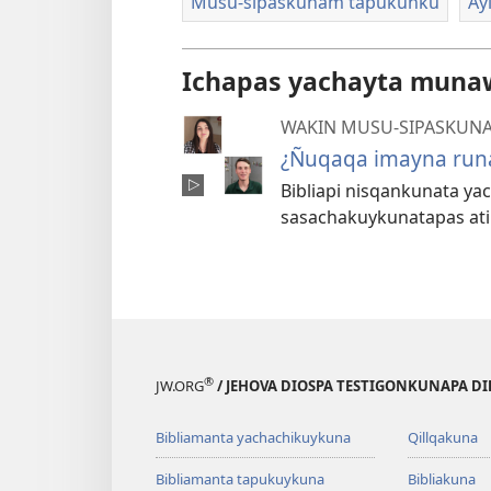
Musu-sipaskunam tapukunku
Ay
Ichapas yachayta mun
WAKIN MUSU-SIPASKUNA
¿Ñuqaqa imayna runa
Bibliapi nisqankunata y
sasachakuykunatapas ati
®
JW.ORG
/ JEHOVA DIOSPA TESTIGONKUNAPA D
Bibliamanta yachachikuykuna
Qillqakuna
Bibliamanta tapukuykuna
Bibliakuna