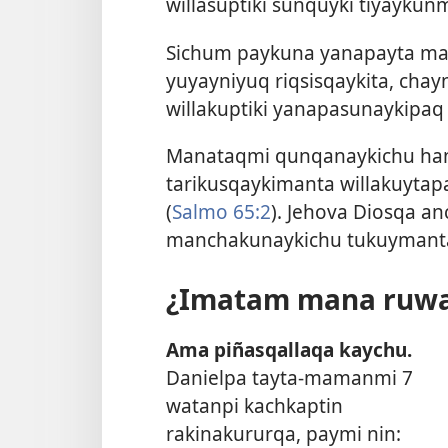
willasuptiki sunquyki tiyaykun
Sichum paykuna yanapayta man
yuyayniyuq riqsisqaykita, chay
willakuptiki yanapasunaykipaq 
Manataqmi qunqanaykichu han
tarikusqaykimanta willakuytap
(
Salmo 65:2
). Jehova Diosqa a
manchakunaykichu tukuymanta
¿Imatam mana ruwa
Ama piñasqallaqa kaychu.
Danielpa tayta-mamanmi 7
watanpi kachkaptin
rakinakururqa, paymi nin: