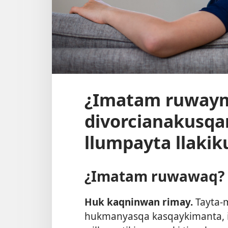
¿Imatam ruway
divorcianakusq
llumpayta llaki
¿Imatam ruwawaq?
Huk kaqninwan rimay.
Tayta-m
hukmanyasqa kasqaykimanta, 