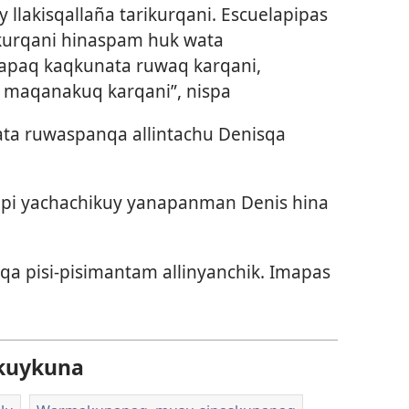
llakisqallaña tarikurqani. Escuelapipas
urqani hinaspam huk wata
napaq kaqkunata ruwaq karqani,
 maqanakuq karqani”, nispa
ata ruwaspanqa allintachu Denisqa
pi yachachikuy yanapanman Denis hina
qa pisi-pisimantam allinyanchik. Imapas
kuykuna