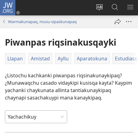
JW.ORG
Qallarinaykipaq
(abre
Rimaynikita
JW.ORG
AK
una
cambianapaq
nisqapi
KA
Warmakunapaq, musu-sipaskunapaq
nueva
maskana
QA
ventana)
Piwanpas riqsinakusqayki
Llapan
Amistad
Ayllu
Aparatokuna
Estudiasq
¿Listochu kachkanki piwanpas riqsinakunaykipaq?
¿Munawaqchu casado vidaykipi kusisqa kayta? Kaypim
yachanki chaykunata allinta tantiakunaykipaq
chaynapi sasachakuypi mana kanaykipaq.