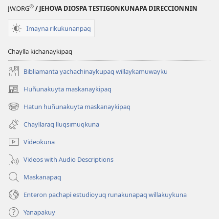
®
JW.ORG
/ JEHOVA DIOSPA TESTIGONKUNAPA DIRECCIONNIN
Imayna rikukunanpaq
Chaylla kichanaykipaq
Bibliamanta yachachinaykupaq willaykamuwayku
Huñunakuyta maskanaykipaq
(abre
una
Hatun huñunakuyta maskanaykipaq
(abre
nueva
una
ventana)
Chayllaraq lluqsimuqkuna
nueva
ventana)
Videokuna
Videos with Audio Descriptions
Maskanapaq
Enteron pachapi estudioyuq runakunapaq willakuykuna
Yanapakuy