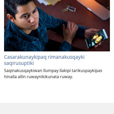
Casarakunaykipaq rimanakusqayki
saqirusuptiki
Saqinakusqaykiwan llumpay llakipi tarikuspaykipas
hinalla allin ruwaynikikunata ruway.