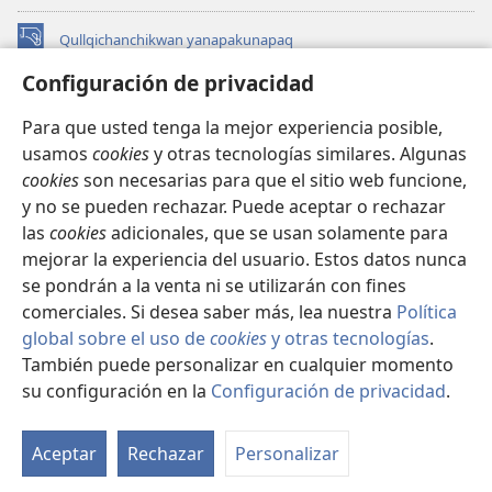
Qullqichanchikwan yanapakunapaq
(abre
una
Configuración de privacidad
nueva
INTERNETPI QILLQAKUNA Watchtower™
(abre
ventana)
Para que usted tenga la mejor experiencia posible,
una
®
JW Hub
usamos
cookies
y otras tecnologías similares. Algunas
nueva
(abre
ventana)
cookies
son necesarias para que el sitio web funcione,
una
JW Library®
nueva
y no se pueden rechazar. Puede aceptar o rechazar
ventana)
las
cookies
adicionales, que se usan solamente para
Watchtower Library
mejorar la experiencia del usuario. Estos datos nunca
se pondrán a la venta ni se utilizarán con fines
comerciales. Si desea saber más, lea nuestra
Política
global sobre el uso de
cookies
y otras tecnologías
.
Copyright
© 2026 Watch Tower Bible and Tract Society of Pennsylvania.
También puede personalizar en cualquier momento
IMAYNA SERVICHIKUNAPAQ
|
WAQAYCHASQA KANANPAQ
|
su configuración en la
Configuración de privacidad
.
CONFIGURACIÓN DE PRIVACIDAD
Aceptar
Rechazar
Personalizar