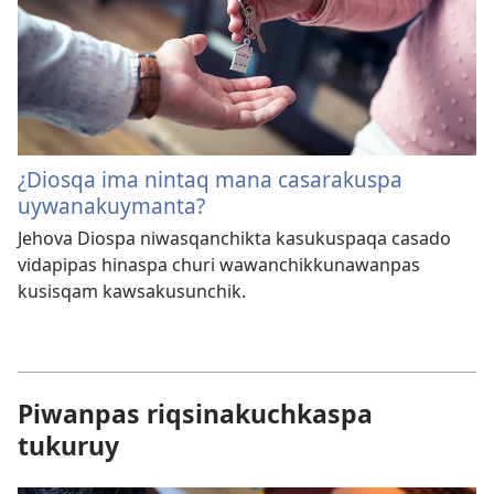
¿Diosqa ima nintaq mana casarakuspa
uywanakuymanta?
Jehova Diospa niwasqanchikta kasukuspaqa casado
vidapipas hinaspa churi wawanchikkunawanpas
kusisqam kawsakusunchik.
Piwanpas riqsinakuchkaspa
tukuruy