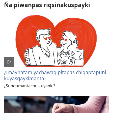
Ña piwanpas riqsinakuspayki
¿Imaynatam yachawaq pitapas chiqaptapuni
kuyasqaykimanta?
¿Sunqumantachu kuyanki?