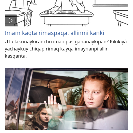
Imam kaqta rimaspaqa, allinmi kanki
¿Llullakunaykiraqchu imapipas gananaykipaq? Kikikiyá
yachaykuy chiqap rimaq kayqa imaynanpi allin
kasqanta.