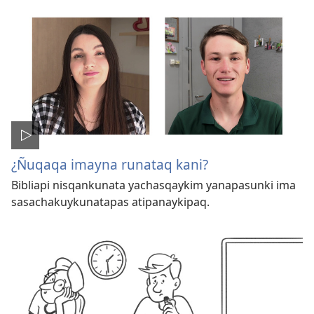
¿Ñuqaqa imayna runataq kani?
Bibliapi nisqankunata yachasqaykim yanapasunki ima
sasachakuykunatapas atipanaykipaq.