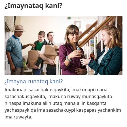
¿Imaynataq kani?
¿Imayna runataq kani?
Imakunapi sasachakusqaykita, imakunapi mana
sasachakusqaykita, imakuna ruway munasqaykita
hinaspa imakuna allin utaq mana allin kasqanta
yachaspaykiqa ima sasachakuypi kaspapas yachankim
ima ruwayta.