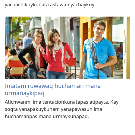
yachachikuykunata astawan yachaykuy.
Imatam ruwawaq huchaman mana
urmanaykipaq
Atichwanmi ima tentacionkunatapas atipayta. Kay
soqta yanapakuykunam yanapawasun ima
huchamanpas mana urmaykunapaq.