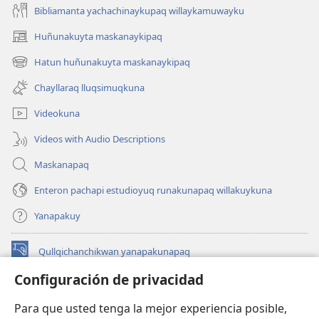
Bibliamanta yachachinaykupaq willaykamuwayku
Huñunakuyta maskanaykipaq
(abre
una
Hatun huñunakuyta maskanaykipaq
(abre
nueva
una
ventana)
Chayllaraq lluqsimuqkuna
nueva
ventana)
Videokuna
Videos with Audio Descriptions
Maskanapaq
Enteron pachapi estudioyuq runakunapaq willakuykuna
Yanapakuy
Qullqichanchikwan yanapakunapaq
(abre
una
Configuración de privacidad
nueva
INTERNETPI QILLQAKUNA Watchtower™
(abre
ventana)
Para que usted tenga la mejor experiencia posible,
una