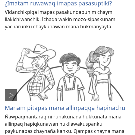
¿Imatam ruwawaq imapas pasasuptiki?
Vidanchikpiqa imapas pasakunqapunim chaymi
llakichiwanchik. Ichaqa wakin mozo-sipaskunam
yacharunku chaykunawan mana hukmanyayta.
Manam pitapas mana allinpaqqa hapinachu
Ñawpaqmantaraqmi runakunaqa hukkunata mana
allinpaq hapiqkunawan hukllawakuspanku
paykunapas chaynaña kanku. Qampas chayna mana