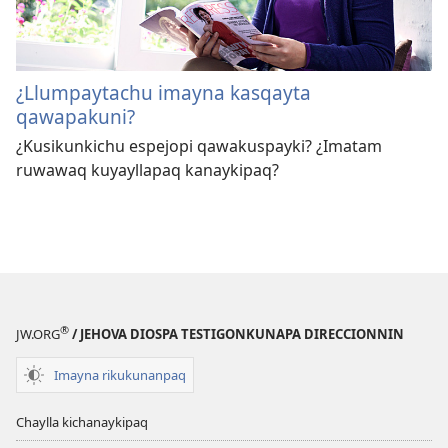
¿Llumpaytachu imayna kasqayta
qawapakuni?
¿Kusikunkichu espejopi qawakuspayki? ¿Imatam
ruwawaq kuyayllapaq kanaykipaq?
®
JW.ORG
/ JEHOVA DIOSPA TESTIGONKUNAPA DIRECCIONNIN
Imayna rikukunanpaq
Chaylla kichanaykipaq