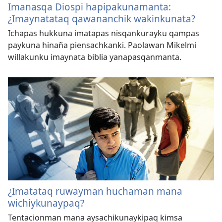
Imanasqa Diospi hapipakunamanta:
¿Imaynatataq qawananchik wakinkunata?
Ichapas hukkuna imatapas nisqankurayku qampas
paykuna hinaña piensachkanki. Paolawan Mikelmi
willakunku imaynata biblia yanapasqanmanta.
¿Imatataq ruwayman huchaman mana
wichiykunaypaq?
Tentacionman mana aysachikunaykipaq kimsa