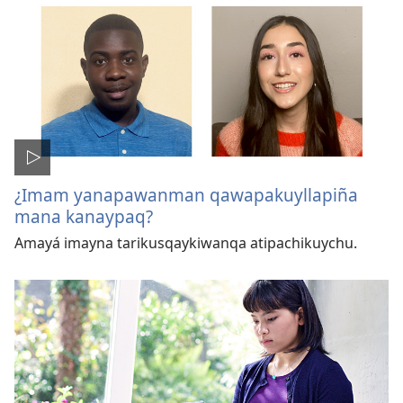
¿Imam yanapawanman qawapakuyllapiña
mana kanaypaq?
Amayá imayna tarikusqaykiwanqa atipachikuychu.