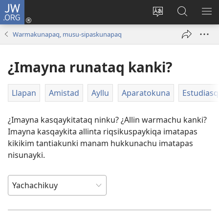
JW.ORG
Qallarinaykipaq
(abre
Rimaynikita
JW.ORG
AK
una
cambianapaq
nisqapi
KA
Warmakunapaq, musu-sipaskunapaq
nueva
maskana
QA
ventana)
¿Imayna runataq kanki?
Llapan
Amistad
Ayllu
Aparatokuna
Estudiasq
¿Imayna kasqaykitataq ninku? ¿Allin warmachu kanki?
Imayna kasqaykita allinta riqsikuspaykiqa imatapas
kikikim tantiakunki manam hukkunachu imatapas
nisunayki.