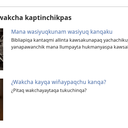
akcha kaptinchikpas
Mana wasiyuqkunam wasiyuq kanqaku
Bibliapiqa kantaqmi allinta kawsakunapaq yachachi
yanapawanchik mana llumpayta hukmanyaspa kawsa
¿Wakcha kayqa wiñaypaqchu kanqa?
¿Pitaq wakchayaytaqa tukuchinqa?