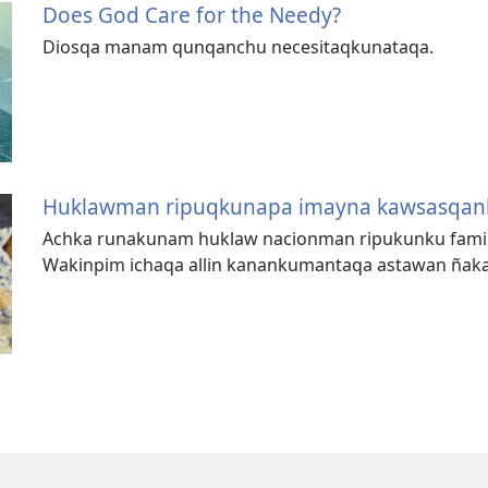
Does God Care for the Needy?
Diosqa manam qunqanchu necesitaqkunataqa.
Huklawman ripuqkunapa imayna kawsasqan
Achka runakunam huklaw nacionman ripukunku famili
Wakinpim ichaqa allin kanankumantaqa astawan ñakar