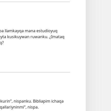
pa llamkayqa mana estudioyuq
ayta kusikuywan ruwanku. ¿Imataq
q?
urin”, nispanku. Bibliapim ichaqa
allariyninmi”, nispa.