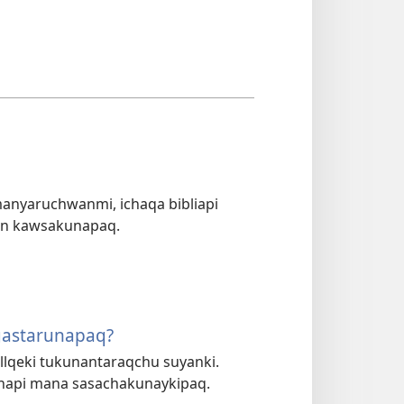
manyaruchwanmi, ichaqa bibliapi
an kawsakunapaq.
gastarunapaq?
lqeki tukunantaraqchu suyanki.
napi mana sasachakunaykipaq.