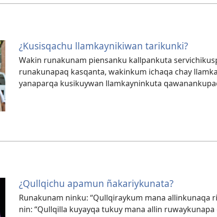
¿Kusisqachu llamkaynikiwan tarikunki?
Wakin runakunam piensanku kallpankuta servichikus
runakunapaq kasqanta, wakinkum ichaqa chay llamk
yanaparqa kusikuywan llamkayninkuta qawanankupa
¿Qullqichu apamun ñakariykunata?
Runakunam ninku: “Qullqiraykum mana allinkunaqa rik
nin: “Qullqilla kuyayqa tukuy mana allin ruwaykunapa q