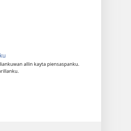
ku
ankuwan allin kayta piensaspanku.
illanku.