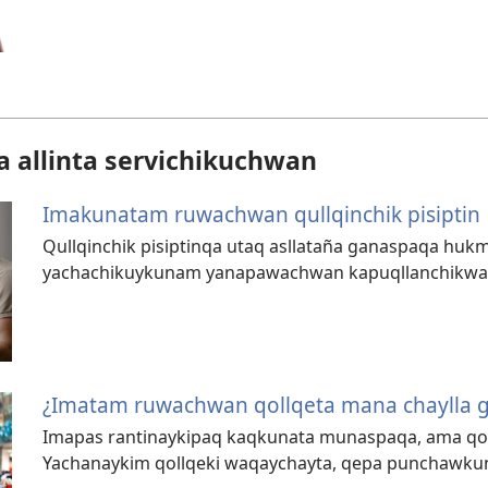
 allinta servichikuchwan
Imakunatam ruwachwan qullqinchik pisiptin
Qullqinchik pisiptinqa utaq asllataña ganaspaqa huk
yachachikuykunam yanapawachwan kapuqllanchikw
¿Imatam ruwachwan qollqeta mana chaylla 
Imapas rantinaykipaq kaqkunata munaspaqa, ama qol
Yachanaykim qollqeki waqaychayta, qepa punchawku