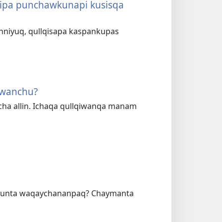
 qipa punchawkunapi kusisqa
nniyuq, qullqisapa kaspankupas
hwanchu?
cha allin. Ichaqa qullqiwanqa manam
yllunta waqaychananpaq? Chaymanta