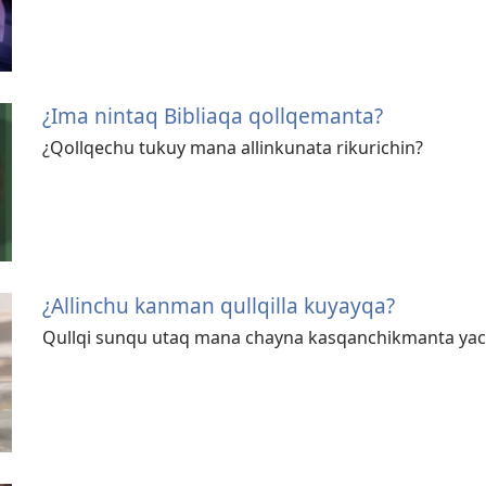
¿Ima nintaq Bibliaqa qollqemanta?
¿Qollqechu tukuy mana allinkunata rikurichin?
¿Allinchu kanman qullqilla kuyayqa?
Qullqi sunqu utaq mana chayna kasqanchikmanta ya