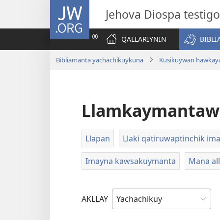
JW.ORG
Jehova Diospa testig
QALLARIYNIN
BIBL
Bibliamanta yachachikuykuna
Kusikuywan hawkay
Llamkaymantawa
Llapan
Llaki qatiruwaptinchik i
Imayna kawsakuymanta
Mana al
AKLLAY