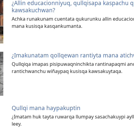
¿Allin educacionniyuq, qullqisapa kaspachu
kawsakuchwan?
Achka runakunam cuentata qukurunku allin educacio
mana kusisqa kasqankumanta.
¿Imakunatam qollqewan rantiyta mana atic
Qullqiqa imapas pisipuwaqninchikta rantinapaqmi an
rantichwanchu wiñaypaq kusisqa kawsakuytaqa.
Qullqi mana haypakuptin
¿Imatam huk tayta ruwarqa llumpay sasachakuypi a
leey.