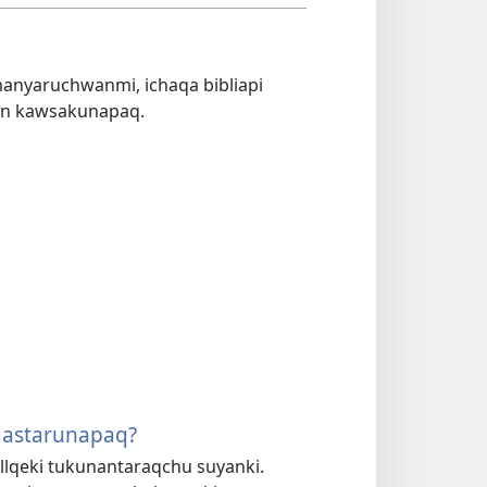
manyaruchwanmi, ichaqa bibliapi
an kawsakunapaq.
gastarunapaq?
lqeki tukunantaraqchu suyanki.