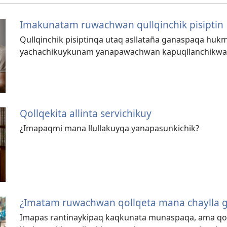
Imakunatam ruwachwan qullqinchik pisiptin
Qullqinchik pisiptinqa utaq asllataña ganaspaqa huk
yachachikuykunam yanapawachwan kapuqllanchikw
Qollqekita allinta servichikuy
¿Imapaqmi mana llullakuyqa yanapasunkichik?
¿Imatam ruwachwan qollqeta mana chaylla 
Imapas rantinaykipaq kaqkunata munaspaqa, ama qol