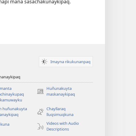
napi mana sasachakunaykipaq.
Imayna rikukunanpaq
chanaykipaq
amanta
Huñunakuyta
(abre
achinaykupaq
maskanaykipaq
una
aykamuwayku
nueva
n huñunakuyta
Chayllaraq
ventana)
anaykipaq
lluqsimuqkuna
Videos with Audio
okuna
Descriptions