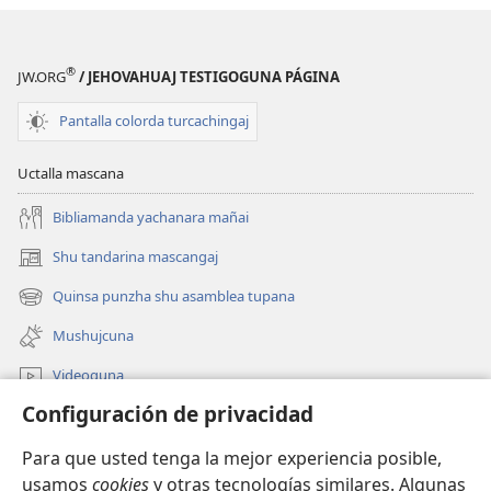
®
JW.ORG
/ JEHOVAHUAJ TESTIGOGUNA PÁGINA
Pantalla colorda turcachingaj
Uctalla mascana
Bibliamanda yachanara mañai
Shu tandarina mascangaj
(abre
una
Quinsa punzha shu asamblea tupana
(abre
nueva
una
ventana)
Mushujcuna
nueva
ventana)
Videoguna
Configuración de privacidad
jw.org Internetpi mascana
Para que usted tenga la mejor experiencia posible,
Yanapangahua
(abre
usamos
cookies
y otras tecnologías similares. Algunas