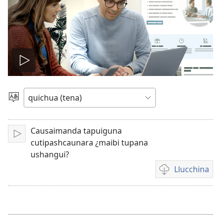
Reproducir
video
Idiomara
ajllai
Causaimanda tapuiguna
Reproducir
cutipashcaunara ¿maibi tupana
ushangui?
Llucchina
Video
llucchishca
tunuuna