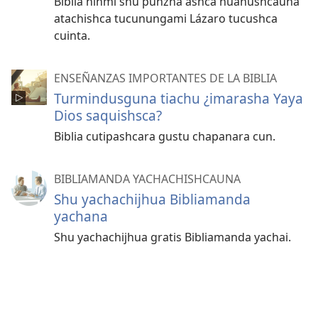
Biblia ninmi shu punzha ashca huañushcauna
atachishca tucunungami Lázaro tucushca
cuinta.
ENSEÑANZAS IMPORTANTES DE LA BIBLIA
Turmindusguna tiachu ¿imarasha Yaya
Dios saquishsca?
Biblia cutipashcara gustu chapanara cun.
BIBLIAMANDA YACHACHISHCAUNA
Shu yachachijhua Bibliamanda
yachana
Shu yachachijhua gratis Bibliamanda yachai.