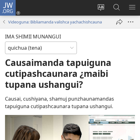
JW.ORG
Callarina
(abre
Shu
jw.org
ME
una
shimi
Internetp
RI
Videoguna: Bibliamanda valishca yachachishcauna
nueva
turcarina
mascana
ventana)
IMA SHIMII MUNANGUI
Causaimanda tapuiguna
cutipashcaunara ¿maibi
tupana ushangui?
Causai, cushiyana, shamuj punzhaunamandas
tapuiguna cutipashcaunara tupana ushangui.