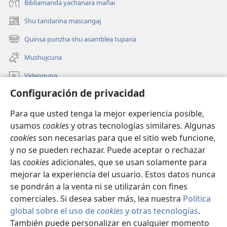
Bibliamanda yachanara mañai
Shu tandarina mascangaj
(abre
una
Quinsa punzha shu asamblea tupana
(abre
nueva
una
ventana)
Mushujcuna
nueva
ventana)
Videoguna
Configuración de privacidad
jw.org Internetpi mascana
Para que usted tenga la mejor experiencia posible,
Yanapangahua
(abre
usamos
cookies
y otras tecnologías similares. Algunas
una
cookies
son necesarias para que el sitio web funcione,
nueva
Watchtower BIBLIOTECA INTERNETPI™
y no se pueden rechazar. Puede aceptar o rechazar
(abre
ventana)
las
cookies
adicionales, que se usan solamente para
una
®
JW Hub
nueva
mejorar la experiencia del usuario. Estos datos nunca
(abre
ventana)
una
se pondrán a la venta ni se utilizarán con fines
nueva
comerciales. Si desea saber más, lea nuestra
Política
ventana)
global sobre el uso de
cookies
y otras tecnologías
.
También puede personalizar en cualquier momento
Copyright
© 2026 Watch Tower Bible and Tract Society of Pennsylvania.