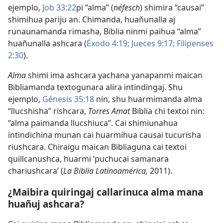
ejemplo,
Job 33:22
​pi “alma” (
néfesch
) shimira “causai”
shimihua pariju an. Chimanda, huañunalla aj
runaunamanda rimasha, Biblia ninmi paihua “alma”
huañunalla ashcara (
Éxodo 4:19;
Jueces 9:17;
Filipenses
2:30
).
Alma
shimi ima ashcara yachana yanapanmi maican
Bibliamanda textogunara alira intindingaj. Shu
ejemplo,
Génesis 35:18
nin, shu huarmimanda alma
“llucshisha” rishcara,
Torres Amat
Biblia chi textoi nin:
“alma paimanda llucshiuca”. Cai shimiunahua
intindichina munan cai huarmihua causai tucurisha
riushcara. Chiraigu maican Bibliaguna cai textoi
quillcanushca, huarmi ‘puchucai samanara
chariushcara’ (
La Biblia Latinoamérica,
2011).
¿Maibira quiringaj callarinuca alma mana
huañuj ashcara?