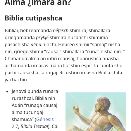
Alma ¿imara an?
Biblia cutipashca
Bibliai, hebreomanda
néfesch
shimira, shinallara
griegomanda
psykjé
shimira ñucanchi shimima
pasachisha
alma
ninchi. Hebreo shimii “samaj” nisha
nin, griego shimii “causaj” shinallara “runa” nisha nin.
a
Chimanda alma an intiru causaj, huañushca huasha
aichamanda imaras mana llucshin espíritu cuinta shu
partii causasha catingaj. Ricushun imasna Biblia chita
yachachin.
Jehová punda runara
rurashcai, Biblia nin
Adán “runaga causaj
alma tucungaj
shamuca” (
Génesis
2:7
,
Biblia Textual
). Cai