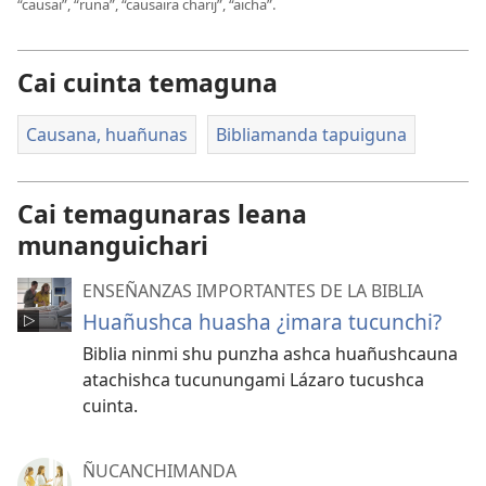
“causai”, “runa”, “causaira charij”, “aicha”.
Cai cuinta temaguna
Causana, huañunas
Bibliamanda tapuiguna
Cai temagunaras leana
munanguichari
ENSEÑANZAS IMPORTANTES DE LA BIBLIA
Huañushca huasha ¿imara tucunchi?
Biblia ninmi shu punzha ashca huañushcauna
atachishca tucunungami Lázaro tucushca
cuinta.
ÑUCANCHIMANDA