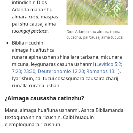
intindichin Dios
Adanda mana shu
almara
cuca
, maspas
pai shu causaj alma
tucungaj pactaca
.
Dios Adanda shu almara mana
cucachu, pai ‘causaj alma tucuca’
Biblia ricuchin,
almaga huañushca
runara apina ushan shinallara tarbana, micunara
micuna, leygunaras casuna ushanmi (
Levítico 5:2;
7:20;
23:30;
Deuteronomio 12:20;
Romanos 13:1
).
Iyarishun, cai tucui cosasgunara causaira charij
runalla rurana ushan.
¿Almaga causasha catinzhu?
Mana, almaga huañuna ushanmi. Ashca Bibliamanda
textoguna shina ricuchin. Caibi huaquin
ejemplogunara ricushun.