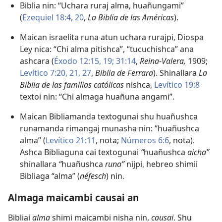
Biblia nin: “Uchara ruraj alma, huañungami”
(
Ezequiel 18:4,
20
,
La Biblia de las Américas
).
Maican israelita runa atun uchara rurajpi, Diospa
Ley nica: “Chi alma pitishca”, “tucuchishca” ana
ashcara (
Éxodo 12:15,
19;
31:14
,
Reina-Valera,
1909;
Levítico 7:20, 21,
27
,
Biblia de Ferrara
). Shinallara
La
Biblia de las familias católicas
nishca,
Levítico 19:8
textoi nin: “Chi almaga huañuna angami”.
Maican Bibliamanda textogunai shu huañushca
runamanda rimangaj munasha nin: “huañushca
alma” (
Levítico 21:11
, nota;
Números 6:6
, nota).
Ashca Bibliaguna cai textogunai
“
huañushca
aicha”
shinallara
“
huañushca
runa”
nijpi, hebreo shimii
Bibliaga “alma” (
néfesch
) nin.
Almaga maicambi causai an
Bibliai
alma
shimi maicambi nisha nin,
causai
. Shu