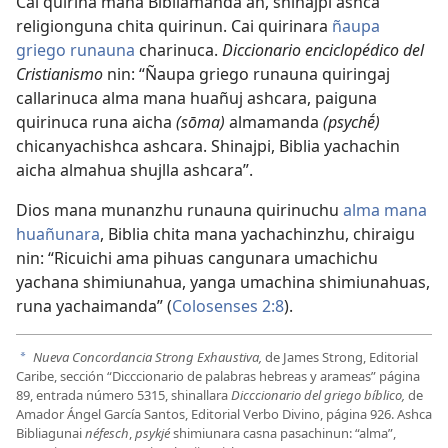
Cai quirina mana Bibliamanda an, shinajpi ashca
religionguna chita quirinun. Cai quirinara
ñaupa
griego runauna
charinuca.
Diccionario enciclopédico del
Cristianismo
nin: “Ñaupa griego runauna quiringaj
callarinuca alma mana huañuj ashcara, paiguna
quirinuca runa aicha
(sōma)
almamanda
(psychḗ)
chicanyachishca ashcara. Shinajpi, Biblia yachachin
aicha almahua shujlla ashcara”.
Dios mana munanzhu runauna quirinuchu
alma mana
huañunara
, Biblia chita mana yachachinzhu, chiraigu
nin: “Ricuichi ama pihuas cangunara umachichu
yachana shimiunahua, yanga umachina shimiunahuas,
runa yachaimanda” (
Colosenses 2:8
).
Nueva Concordancia Strong Exhaustiva,
de James Strong, Editorial
a
Caribe, sección “Dicccionario de palabras hebreas y arameas” página
89, entrada número 5315, shinallara
Dicccionario del griego bíblico,
de
Amador Ángel García Santos, Editorial Verbo Divino, página 926. Ashca
Bibliagunai
néfesch
,
psykjé
shimiunara casna pasachinun: “alma”,