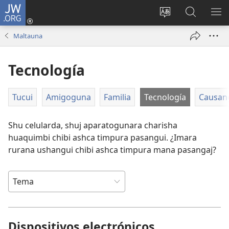
JW.ORG
Callarina
(abre
Shu
jw.org
ME
una
shimi
Internetp
RI
Maltauna
nueva
turcarina
mascana
ventana)
Tecnología
Tucui
Amigoguna
Familia
Tecnología
Causan
Shu celularda, shuj aparatogunara charisha
huaquimbi chibi ashca timpura pasangui. ¿Imara
rurana ushangui chibi ashca timpura mana pasangaj?
Dispositivos electrónicos