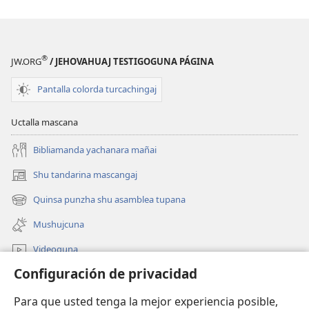
®
JW.ORG
/ JEHOVAHUAJ TESTIGOGUNA PÁGINA
Pantalla colorda turcachingaj
Uctalla mascana
Bibliamanda yachanara mañai
Shu tandarina mascangaj
(abre
una
Quinsa punzha shu asamblea tupana
(abre
nueva
una
ventana)
Mushujcuna
nueva
ventana)
Videoguna
Configuración de privacidad
jw.org Internetpi mascana
Para que usted tenga la mejor experiencia posible,
Yanapangahua