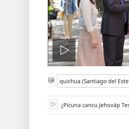
Vidiút
ckaachiyt
Ckallút
ajllayta
¿Picuna cancu Jehováp Te
Reproducir