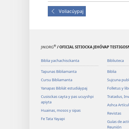
Voliacúypaj
®
JW.ORG
/ OFICIAL SITIOCKA JEHÓVAP TESTIG
Biblia yachachisckanta
Bibliuteca
Tapunas Bibliamanta
Biblia
Cursu Bibliamanta
Sujcuna publ
Yanapas Bibliát estudiáypaj
Folletus y li
Cusisckas cayta y pas ucuyshpi
Tratadus, In
apiyta
Ashca Artícu
Huainas, mosos y sipas
Revistas
Fe Tata Yayapi
Guías de acti
Reunión