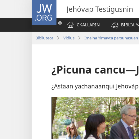
JW.ORG
Jehóvap Testigusnin
CKALLARIN
BIBLIA 
Bibliuteca
Vidius
Imaina ‘rimayta persunasuan
¿Picuna cancu—J
¿Astaan yachanaanqui Jehováp