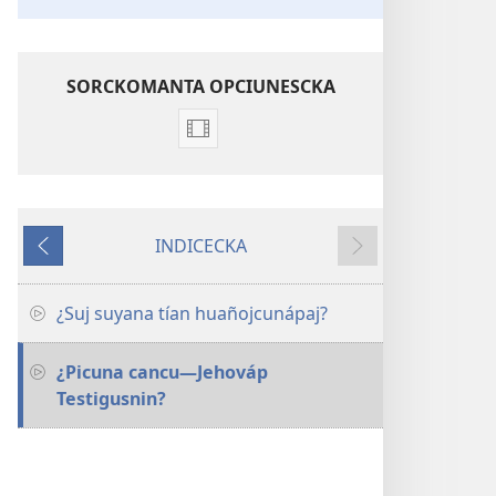
SORCKOMANTA OPCIUNESCKA
Opciones
de
descarga
de
INDICECKA
video
Voliacúypaj
Ámoj
Imaina
‘rimayta
¿Suj suyana tían huañojcunápaj?
persunasuan
¿Picuna cancu—Jehováp
Testigusnin?