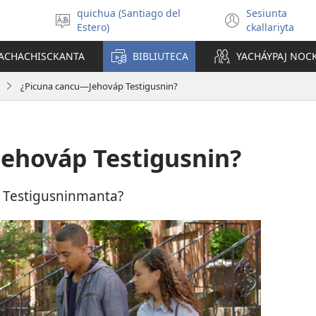
quichua (Santiago del
Sesiunta
Seleccionar
(abre
Estero)
ckallariyta
idioma
una
nueva
YACHACHISCKANTA
BIBLIUTECA
YACHÁYPAJ NO
ventana
¿Picuna cancu—Jehováp Testigusnin?
ehováp Testigusnin?
 Testigusninmanta?