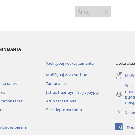
de
video
Ámoj
OSNINMANTA
Yacháypaj nockaycumanta
Utcka ckaá
Mañáypaj visitasuchun
Mañáy
icaciunes
Tantacunas
Suj a
quim
brus
Jíshup huañuyninta yuyáypaj
(abre
punc
vitacionespas
Atun tantacunas
una
taríy
nueva
lus
Sucedepucusckanta
Vidiu
ventana)
vidades para la
Don
(abre