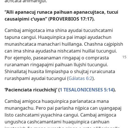
achcata animangui.
“Alli apanacuj runaca paihuan apanacujtaca, tucui
causaipimi cꞌuyan” (
PROVERBIOS 17:17
).
Cambaj amigotaca ima shina ayudai tucushcatami
tapuna cangui. Huaquinpica pai imapi ayudachun
munashcataca manachari huillanga. Chashna cajpipish
can ima shina ayudasha nishcatami huillai tucungui.
Por ejemplo, paseanaman ringapaj o
comprasta
ruranaman ringapajmi paihuan llujshi tucungui.
Shinallataj huasita limpiashpa o shujtaj ruraicunata
rurashpami ayudai tucungui (
Gálatas 6:2
).
‘Pacienciata ricuchichij’ (
1 TESALONICENSES 5:14
).
Cambaj amigoca huaquinpica parlanataca mana
munangachu. Pero pai parlasha nijpica can uyangapaj
listo cashcatami yuyachina cangui. Cambaj amigoca
ungushca cashcamantami huaquinpica canhuan