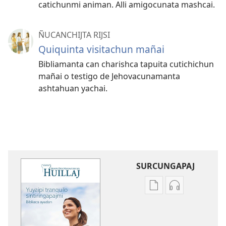
catichunmi animan. Alli amigocunata mashcai.
ÑUCANCHIJTA RIJSI
Quiquinta visitachun mañai
Bibliamanta can charishca tapuita cutichichun
mañai o testigo de Jehovacunamanta
ashtahuan yachai.
SURCUNGAPAJ
Archivocuna
GRABACIONC
surcungapaj
SURCUNGAPA
HUILLAJ
HUILLAJ