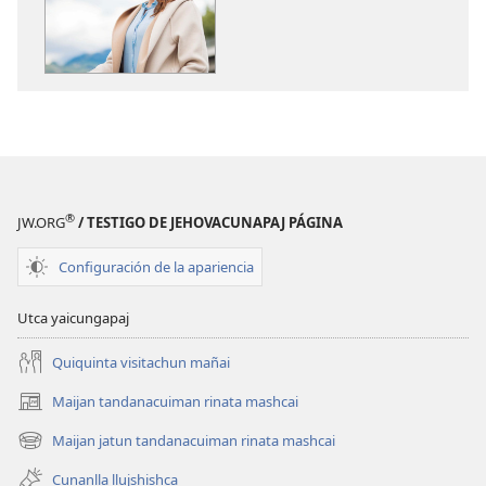
Yuyaipi
Yuyaipi
tranquilo
tranquilo
sintiringapajmi
sintiringapaj
Bibliaca
Bibliaca
ayudan
ayudan
®
JW.ORG
/ TESTIGO DE JEHOVACUNAPAJ PÁGINA
Configuración de la apariencia
Utca yaicungapaj
Quiquinta visitachun mañai
Maijan tandanacuiman rinata mashcai
(abre
una
Maijan jatun tandanacuiman rinata mashcai
(abre
nueva
una
ventana)
Cunanlla llujshishca