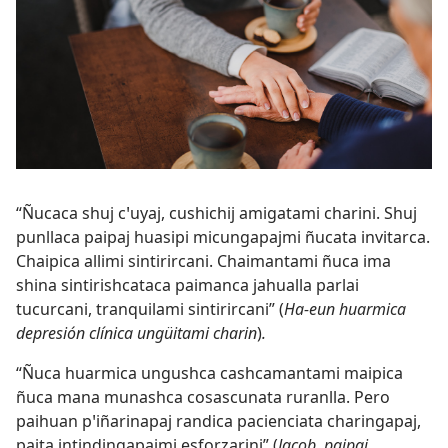
“Ñucaca shuj cꞌuyaj, cushichij amigatami charini. Shuj
punllaca paipaj huasipi micungapajmi ñucata invitarca.
Chaipica allimi sintirircani. Chaimantami ñuca ima
shina sintirishcataca paimanca jahualla parlai
tucurcani, tranquilami sintirircani” (
Ha-eun huarmica
depresión clínica ungüitami charin
)
.
“Ñuca huarmica ungushca cashcamantami maipica
ñuca mana munashca cosascunata ruranlla. Pero
paihuan pꞌiñarinapaj randica pacienciata charingapaj,
paita intindingapajmi esforzarini” (
Jacob, paipaj