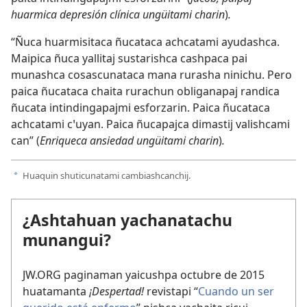
huarmica depresión clínica ungüitami charin
)
.
“Ñuca huarmisitaca ñucataca achcatami ayudashca.
Maipica ñuca yallitaj sustarishca cashpaca pai
munashca cosascunataca mana rurasha ninichu. Pero
paica ñucataca chaita rurachun obliganapaj randica
ñucata intindingapajmi esforzarin. Paica ñucataca
achcatami cꞌuyan. Paica ñucapajca dimastij valishcami
can” (
Enriqueca ansiedad ungüitami charin
)
.
Huaquin shuticunatami cambiashcanchij.
a
¿Ashtahuan yachanatachu
munangui?
JW.ORG paginaman yaicushpa octubre de 2015
huatamanta
¡Despertad!
revistapi “
Cuando un ser