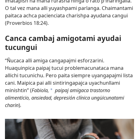
imatapish ña mana rurasha ninga o rato pꞌiñaringalla.
O tal vez mana alli yuyashpami parlanga. Chaimantami
paitaca achca pacienciata charishpa ayudana cangui
(
Proverbios 18:24
).
Canca cambaj amigotami ayudai
tucungui
“Ñucaca alli amiga cangapajmi esforzarini.
Huaquinpica paipaj tucui problemacunataca mana
allichi tucunichu. Pero paita siempre uyangapajmi lista
cani. Maipica pai alli sintiringapajca uyachunllami
minishtin” (
Fabiola,
paipaj amigaca trastorno
a
alimenticio, ansiedad, depresión clínica ungüicunatami
charin
)
.