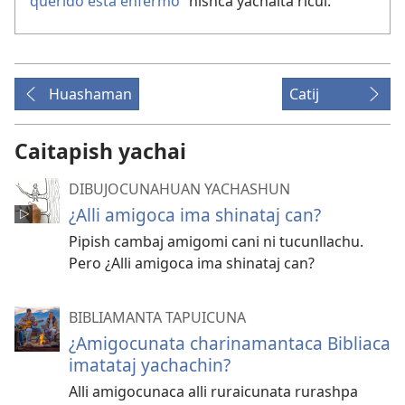
querido está enfermo
” nishca yachaita ricui.
Huashaman
Catij
Caitapish yachai
DIBUJOCUNAHUAN YACHASHUN
¿Alli amigoca ima shinataj can?
Pipish cambaj amigomi cani ni tucunllachu.
Pero ¿Alli amigoca ima shinataj can?
BIBLIAMANTA TAPUICUNA
¿Amigocunata charinamantaca Bibliaca
imatataj yachachin?
Alli amigocunaca alli ruraicunata rurashpa