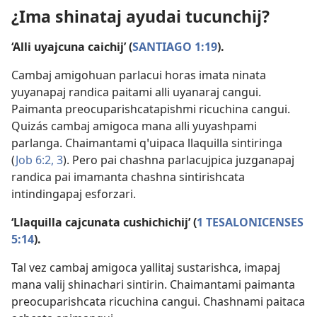
¿Ima shinataj ayudai tucunchij?
‘Alli uyajcuna caichij’ (
SANTIAGO 1:19
).
Cambaj amigohuan parlacui horas imata ninata
yuyanapaj randica paitami alli uyanaraj cangui.
Paimanta preocuparishcatapishmi ricuchina cangui.
Quizás cambaj amigoca mana alli yuyashpami
parlanga. Chaimantami qꞌuipaca llaquilla sintiringa
(
Job 6:2, 3
). Pero pai chashna parlacujpica juzganapaj
randica pai imamanta chashna sintirishcata
intindingapaj esforzari.
‘Llaquilla cajcunata cushichichij’ (
1 TESALONICENSES
5:14
).
Tal vez cambaj amigoca yallitaj sustarishca, imapaj
mana valij shinachari sintirin. Chaimantami paimanta
preocuparishcata ricuchina cangui. Chashnami paitaca