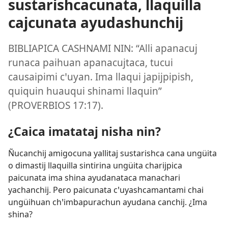
sustarishcacunata, llaquilla
cajcunata ayudashunchij
BIBLIAPICA CASHNAMI NIN: “Alli apanacuj
runaca paihuan apanacujtaca, tucui
causaipimi cꞌuyan. Ima llaqui japijpipish,
quiquin huauqui shinami llaquin”
(
PROVERBIOS 17:17
).
¿Caica imatataj nisha nin?
Ñucanchij amigocuna yallitaj sustarishca cana ungüita
o dimastij llaquilla sintirina ungüita charijpica
paicunata ima shina ayudanataca manachari
yachanchij. Pero paicunata cꞌuyashcamantami chai
ungüihuan chꞌimbapurachun ayudana canchij. ¿Ima
shina?