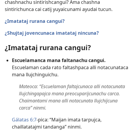
chashnachu sintirishcangui? Ama chashna
sintirichunca cai catij yuyaicunami ayudai tucun.
¿Imatataj rurana cangui?
¿Shujtaj jovencunaca imatataj nincuna?
¿Imatataj rurana cangui?
Escuelamanca mana faltanachu cangui.
Escuelaman cada rato faltashpaca alli notacunataca
mana llujchinguichu.
Mateoca: “Escuelaman faltajcunaca alli notacunata
llujchingapajca mana preocuparijcunachu carca.
Chaimantami mana alli notacunata llujchijcuna
carca” ninmi.
Gálatas 6:7
-pica: “Maijan imata tarpujca,
chaillatatajmi tandanga” ninmi.