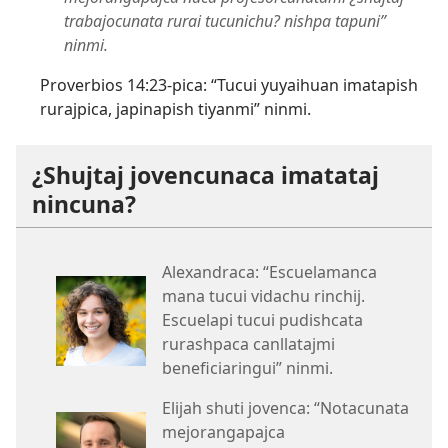
trabajocunata rurai tucunichu? nishpa tapuni”
ninmi.
Proverbios 14:23
-pica: “Tucui yuyaihuan imatapish
rurajpica, japinapish tiyanmi” ninmi.
¿Shujtaj jovencunaca imatataj
nincuna?
Alexandraca: “Escuelamanca
mana tucui vidachu rinchij.
Escuelapi tucui pudishcata
rurashpaca canllatajmi
beneficiaringui” ninmi.
Elijah shuti jovenca: “Notacunata
mejorangapajca