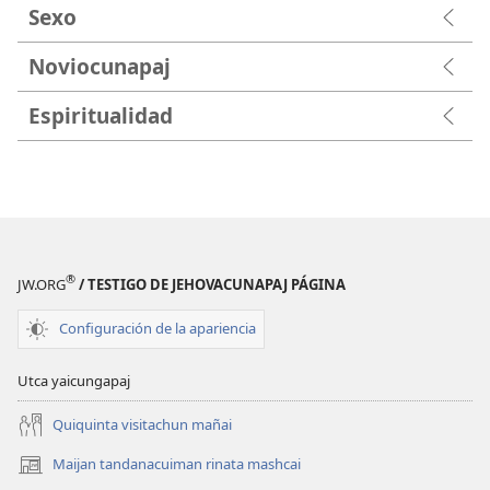
Sexo
Noviocunapaj
Espiritualidad
®
JW.ORG
/ TESTIGO DE JEHOVACUNAPAJ PÁGINA
Configuración de la apariencia
Utca yaicungapaj
Quiquinta visitachun mañai
Maijan tandanacuiman rinata mashcai
(abre