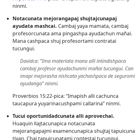
ninmi.
Notacunata mejorangapaj shujtajcunapaj
ayudata mashcai.
Cambaj yaya mamata, cambaj
profesorcunata ama pingashpa ayudachun mañai.
Mana cashpaca shuj profesortami contratai
tucungui.
Davidca: “Ima materiata mana alli intindishpaca
cambaj profesor ayudachunmi mañai tucungui. Can
imapi mejorasha nishcata yachashpaca de seguromi
ayudanga” ninmi.
Proverbios 15:22
-pica: “Imapish alli cachunca
taucapura yuyarinacushpami callarina” ninmi.
Tucui oportunidadcunata alli aprovechai.
Huaquin llajtacunapica notacunata
mejorangapajmi examencunapica shujtaj tapuicuna
tiyan. Chai tapuicunatami contestai tucungui.