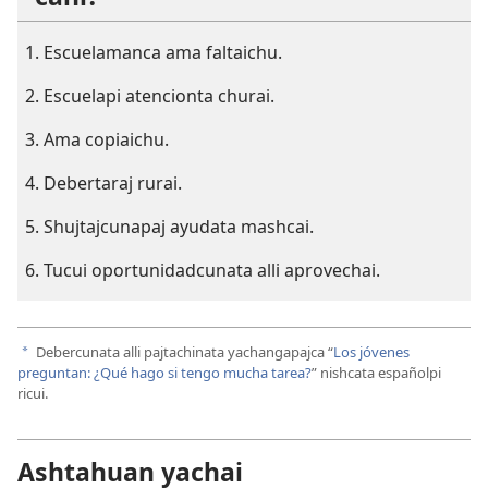
Escuelamanca ama faltaichu.
Escuelapi atencionta churai.
Ama copiaichu.
Debertaraj rurai.
Shujtajcunapaj ayudata mashcai.
Tucui oportunidadcunata alli aprovechai.
Debercunata alli pajtachinata yachangapajca “
Los jóvenes
a
preguntan: ¿Qué hago si tengo mucha tarea?
” nishcata españolpi
ricui.
Ashtahuan yachai