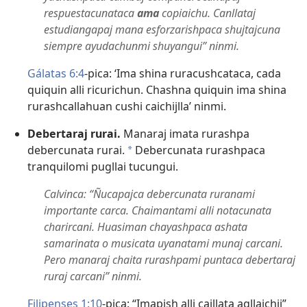
respuestacunataca
ama
copiaichu. Canllataj
estudiangapaj mana esforzarishpaca shujtajcuna
siempre ayudachunmi shuyangui” ninmi.
Gálatas 6:4
-pica: ‘Ima shina ruracushcataca, cada
quiquin alli ricurichun. Chashna quiquin ima shina
rurashcallahuan cushi caichijlla’ ninmi.
Debertaraj rurai.
Manaraj imata rurashpa
debercunata rurai.
Debercunata rurashpaca
a
tranquilomi pugllai tucungui.
Calvinca: “Ñucapajca debercunata ruranami
importante carca. Chaimantami alli notacunata
charircani. Huasiman chayashpaca ashata
samarinata o musicata uyanatami munaj carcani.
Pero manaraj chaita rurashpami puntaca debertaraj
ruraj carcani” ninmi.
Filipenses 1:10
-pica: “Imapish alli cajllata agllaichij”