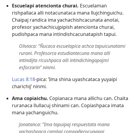
Escuelapi atencionta churai.
Escuelaman
rishpallaca alli notacunataca mana llujchinguichu.
Chaipaj randica ima yachachishcacunata anotai,
profesor yachachicujpipish atencionta churai,
pudishpaca mana intindishcacunatapish tapui.
Oliviaca: “Ñucaca escuelapica achca tapuicunatami
rurani. Profesorca estudiantecuna mana alli
intindijta ricushpaca alli intindichingapajmi
esforzarin” ninmi.
Lucas 8:18
-pica: ‘Ima shina uyashcataca yuyaipi
charichij’ ninmi.
Ama copiaichu.
Copianaca mana allichu can. Chaita
ruranaca llullacuj shinami can. Copiashpaca imata
mana yachanguichu.
Jonatanca: “Ima tapuipaj respuestata mana
yachashpaca cambaj compañerocunapaj