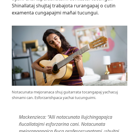
Shinallataj shujtaj trabajota rurangapaj o cutin
examenta cungapajmi mañai tucungui.
Notacunata mejoranaca shuj guitarrata tocangapaj yachacuj
shinami can. Esforzarishpaca yachai tucunguimi.
Mackenzieca: “Alli notacunata llujchingapajca
ñucallatajmi esforzarina cani. Notacunata
mejorangapajca ñuca profesorcunatami ¿shujtaj