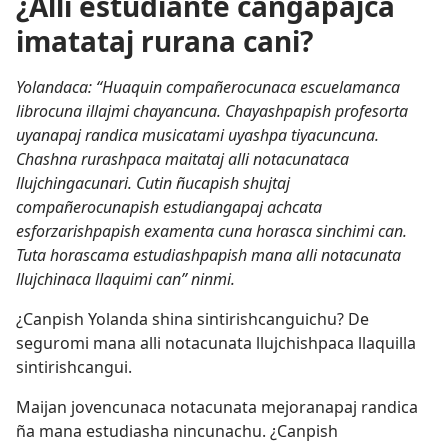
¿Alli estudiante cangapajca
imatataj rurana cani?
Yolandaca: “Huaquin compañerocunaca escuelamanca
librocuna illajmi chayancuna. Chayashpapish profesorta
uyanapaj randica musicatami uyashpa tiyacuncuna.
Chashna rurashpaca maitataj alli notacunataca
llujchingacunari. Cutin ñucapish shujtaj
compañerocunapish estudiangapaj achcata
esforzarishpapish examenta cuna horasca sinchimi can.
Tuta horascama estudiashpapish mana alli notacunata
llujchinaca llaquimi can” ninmi.
¿Canpish Yolanda shina sintirishcanguichu? De
seguromi mana alli notacunata llujchishpaca llaquilla
sintirishcangui.
Maijan jovencunaca notacunata mejoranapaj randica
ña mana estudiasha nincunachu. ¿Canpish