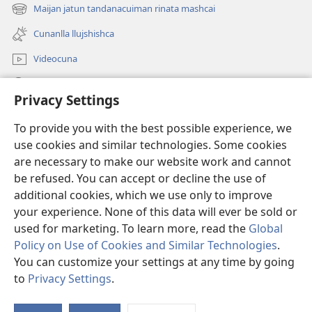
una
Maijan jatun tandanacuiman rinata mashcai
(abre
nueva
una
ventana)
Cunanlla llujshishca
nueva
ventana)
Videocuna
Mashcai
Privacy Settings
Ayudangapaj
(abre
To provide you with the best possible experience, we
una
use cookies and similar technologies. Some cookies
nueva
Internetpi Biblioteca Watchtower
are necessary to make our website work and cannot
(abre
ventana)
be refused. You can accept or decline the use of
una
®
JW Hub
nueva
additional cookies, which we use only to improve
(abre
ventana)
una
your experience. None of this data will ever be sold or
nueva
used for marketing. To learn more, read the
Global
ventana)
Policy on Use of Cookies and Similar Technologies
.
You can customize your settings at any time by going
Copyright
© 2026 Watch Tower Bible and Tract Society of Pennsylvania.
CAITA YUYARI
|
HUAQUICHISHCA DATOCUNA
|
CONFIGURACIÓN DE
to
Privacy Settings
.
PRIVACIDAD