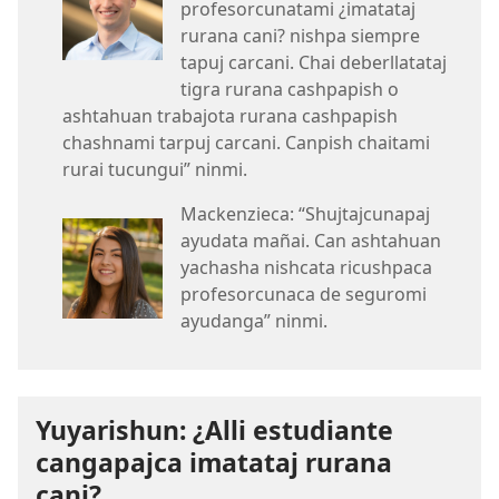
profesorcunatami ¿imatataj
rurana cani? nishpa siempre
tapuj carcani. Chai deberllatataj
tigra rurana cashpapish o
ashtahuan trabajota rurana cashpapish
chashnami tarpuj carcani. Canpish chaitami
rurai tucungui” ninmi.
Mackenzieca: “Shujtajcunapaj
ayudata mañai. Can ashtahuan
yachasha nishcata ricushpaca
profesorcunaca de seguromi
ayudanga” ninmi.
Yuyarishun: ¿Alli estudiante
cangapajca imatataj rurana
cani?