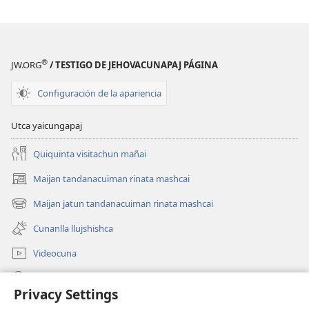
®
JW.ORG
/ TESTIGO DE JEHOVACUNAPAJ PÁGINA
Configuración de la apariencia
Utca yaicungapaj
Quiquinta visitachun mañai
Maijan tandanacuiman rinata mashcai
(abre
una
Maijan jatun tandanacuiman rinata mashcai
(abre
nueva
una
ventana)
Cunanlla llujshishca
nueva
ventana)
Videocuna
Mashcai
Privacy Settings