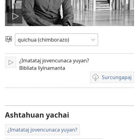
Play
video
Shimita
agllai
¿Imatataj jovencunaca yuyan?
Japichi
Bibliata liyinamanta
Surcungapaj
Videocunata
surcungapaj
Ashtahuan yachai
¿Imatataj jovencunaca yuyan?