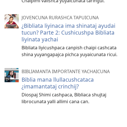
Chaipimi valishca yuyaicunata taringui.
JOVENCUNA RURASHCA TAPUICUNA
¿Bibliata liyinaca ima shinataj ayudai
tucun? Parte 2: Cushicushpa Bibliata
liyinata yachai
Bibliata liyicushpaca canpish chaipi cashcata
shina yuyangapajca pichca yuyaicunata ricui.
BIBLIAMANTA IMPORTANTE YACHAICUNA
Biblia mana llullacushcataca
¿imamantataj crinchij?
Diospaj Shimi cashpaca, Bibliaca shujtaj
librocunata yalli allimi cana can.