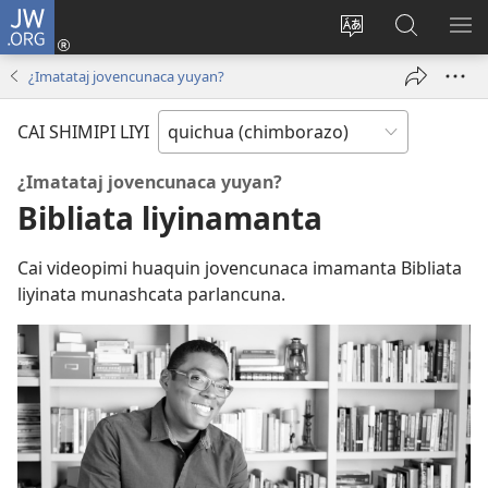
JW.ORG
Yaicungapaj
(abre
Paginapi shutaj
JW.ORG
CA
una
shimita
paginapi
RI
¿Imatataj jovencunaca yuyan?
nueva
agllai
mashcai
ventana)
CAI SHIMIPI LIYI
¿Imatataj jovencunaca yuyan?
Bibliata liyinamanta
Cai videopimi huaquin jovencunaca imamanta Bibliata
liyinata munashcata parlancuna.