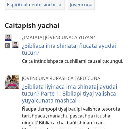
Espiritualmente sinchi cai
Jovencuna
Caitapish yachai
¿IMATATAJ JOVENCUNACA YUYAN?
¿Bibliaca ima shinataj ñucata ayudai
tucun?
Caita intindishpaca cushillami causai tucungui.
JOVENCUNA RURASHCA TAPUICUNA
¿Bibliata liyinaca ima shinataj ayudai
tucun? Parte 1: Bibliapi tiyaj valishca
yuyaicunata mashcai
Ñaupa tiempopi tiyaj baulpi valishca tesorota
tarishpaca ¿manachu pascashpa ricusha
ningui? Bibliaca chai baúl shinami can.