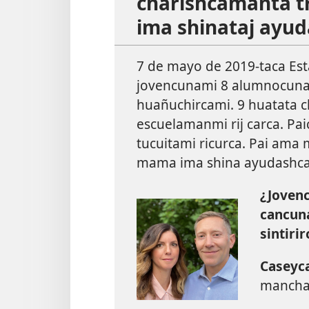
charishcamanta tr
ima shinataj ayud
7 de mayo de 2019-taca Est
jovencunami 8 alumnocunat
huañuchircami. 9 huatata ch
escuelamanmi rij carca. Pai
tucuitami ricurca. Pai ama
mama ima shina ayudashcat
¿Jovenc
cancun
sintirir
Caseyca
manchar