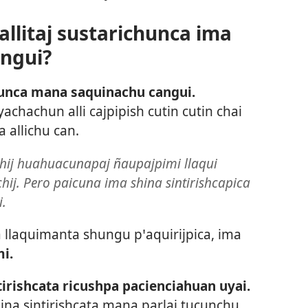
litaj sustarichunca ima
ungui?
hunca mana saquinachu cangui.
chachun alli cajpipish cutin cutin chai
 allichu can.
hij huahuacunapaj ñaupajpimi llaqui
ij. Pero paicuna ima shina sintirishcapica
.
 llaquimanta shungu pꞌaquirijpica, ima
i.
irishcata ricushpa pacienciahuan uyai.
na sintirishcata mana parlai tucunchu.