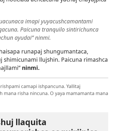
huacunaca imapi yuyacushcamantami
ingacuna. Paicuna tranquilo sintirichunca
achun ayudai” ninmi.
haisapa runapaj shungumantaca,
uj shimicunami llujshin. Paicuna rimashca
ajllami”
ninmi.
arishpami camapi ishpancuna. Yallitaj
 mana risha nincuna. O yaya mamamanta mana
uj llaquita