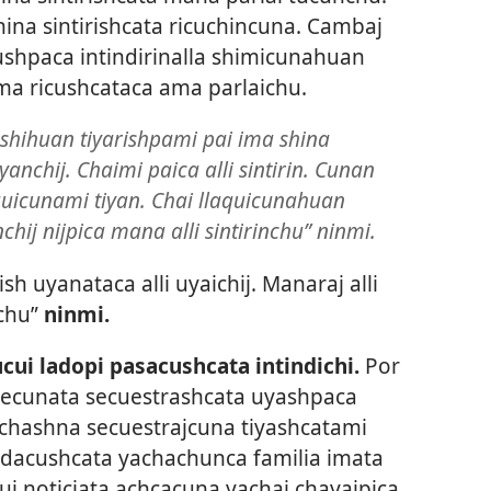
ina sintirishcata ricuchincuna. Cambaj
hpaca intindirinalla shimicunahuan
ima ricushcataca ama parlaichu.
shihuan tiyarishpami pai ima shina
uyanchij. Chaimi paica alli sintirin. Cunan
quicunami tiyan. Chai llaquicunahuan
ij nijpica mana alli sintirinchu” ninmi.
ish uyanataca alli uyaichij. Manaraj alli
jchu”
ninmi.
cui ladopi pasacushcata intindichi.
Por
tecunata secuestrashcata uyashpaca
chashna secuestrajcuna tiyashcatami
dacushcata yachachunca familia imata
huj noticiata achcacuna yachaj chayajpica