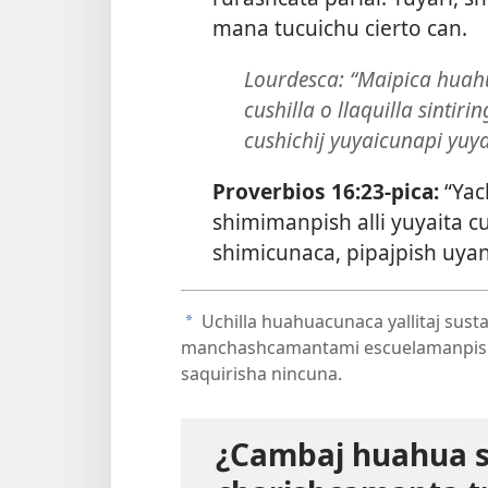
mana tucuichu cierto can.
Lourdesca: “Maipica hua
cushilla o llaquilla sintir
cushichij yuyaicunapi yuy
Proverbios 16:23
-pica:
“Yac
shimimanpish alli yuyaita c
shimicunaca, pipajpish uyan
Uchilla huahuacunaca yallitaj sust
a
manchashcamantami escuelamanpish
saquirisha nincuna.
¿Cambaj huahua sh