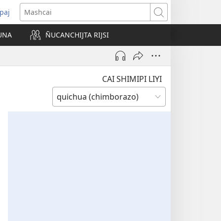
paj
Mashcai
UNA
ÑUCANCHIJTA RIJSI
a
na)
CAI SHIMIPI LIYI