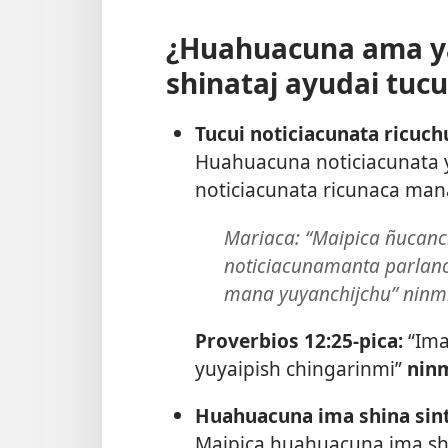
¿Huahuacuna ama yal
shinataj ayudai tuc
Tucui noticiacunata ricuc
Huahuacuna noticiacunata ya
noticiacunata ricunaca mana
Mariaca: “Maipica ñucanc
noticiacunamanta parlanch
mana yuyanchijchu” ninmi
Proverbios 12:25
-pica:
“Ima
yuyaipish chingarinmi”
ninm
Huahuacuna ima shina sint
Maipica huahuacuna ima shi