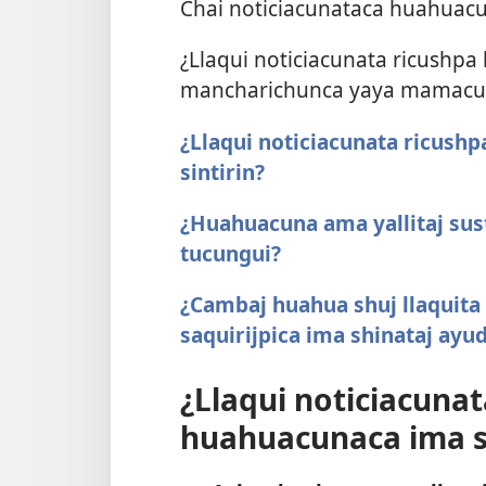
Chai noticiacunataca huahuacu
¿Llaqui noticiacunata ricushpa
mancharichunca yaya mamacun
¿Llaqui noticiacunata ricush
sintirin?
¿Huahuacuna ama yallitaj sus
tucungui?
¿Cambaj huahua shuj llaquit
saquirijpica ima shinataj ayu
¿Llaqui noticiacuna
huahuacunaca ima sh