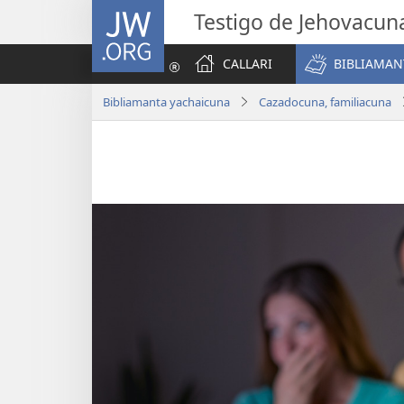
JW.ORG
Testigo de Jehovacun
CALLARI
BIBLIAMAN
Bibliamanta yachaicuna
Cazadocuna, familiacuna