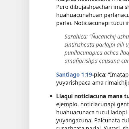
Pero dibujashpachari ima sh
huahuacunahuan parlanacus
parlai. Noticiacunapi tucui 
Sarahica: “Ñucanchij ushu
sintirishcata parlajpi alli 
punllacunapica achca lla
amañarishpa causana canch
Santiago 1:19
-pica
: “Imatap
yuyarishpaca ama rimaichi
Llaqui noticiacuna mana tu
ejemplo, noticiacunapi gen
huahuacunaca tucui ladopi 
yuyangacuna. Paicunata cui
rurashcata parlai. Yuyari, s