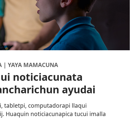
A | YAYA MAMACUNA
ui noticiacunata
ncharichun ayudai
, tabletpi, computadorapi llaqui
ij. Huaquin noticiacunapica tucui imalla