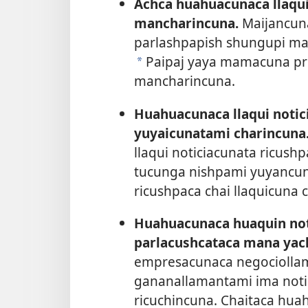
Achca huahuacunaca llaqui
mancharincuna.
Maijancuna
parlashpapish shungupi man
Paipaj yaya mamacuna pr
a
mancharincuna.
Huahuacunaca llaqui notic
yuyaicunatami charincuna
llaqui noticiacunata ricushp
tucunga nishpami yuyancuna.
ricushpaca chai llaquicuna
Huahuacunaca huaquin not
parlacushcataca mana yac
empresacunaca negociollam
gananallamantami ima noti
ricuchincuna. Chaitaca hu