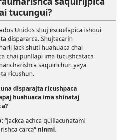
aumarishca saquirijpica
ai tucungui?
ados Unidos shuj escuelapica ishqui
a dispararca. Shujtacarin
arij Jack shuti huahuaca chai
ca chai punllapi ima tucushcataca
 mancharishca saquirichun yaya
a ricushun.
una disparajta ricushpaca
apaj huahuaca ima shinataj
ca?
:
“Jackca achca quillacunatami
ishca carca”
ninmi.