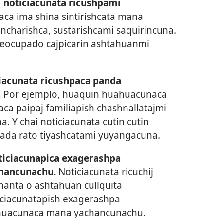
 noticiacunata ricushpami
ca ima shina sintirishcata mana
charishca, sustarishcami saquirincuna.
eocupado cajpicarin ashtahuanmi
iacunata ricushpaca panda
.
Por ejemplo, huaquin huahuacunaca
aca paipaj familiapish chashnallatajmi
 Y chai noticiacunata cutin cutin
 cada rato tiyashcatami yuyangacuna.
iciacunapica exagerashpa
hancunachu.
Noticiacunata ricuchij
anta o ashtahuan cullquita
ciacunatapish exagerashpa
ahuacunaca mana yachancunachu.