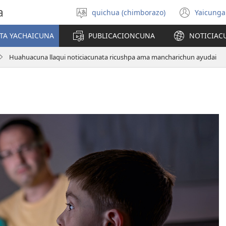
a
quichua (chimborazo)
Yaicunga
Shimita
(abre
agllai
una
TA YACHAICUNA
PUBLICACIONCUNA
NOTICIAC
nuev
venta
Huahuacuna llaqui noticiacunata ricushpa ama mancharichun ayudai