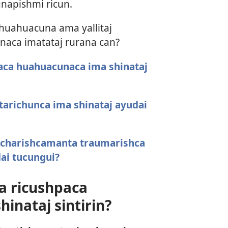
napishmi ricun.
 huahuacuna ama yallitaj
aca imatataj rurana can?
paca huahuacunaca ima shinataj
tarichunca ima shinataj ayudai
a charishcamanta traumarishca
dai tucungui?
ta ricushpaca
inataj sintirin?