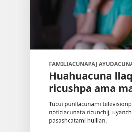
FAMILIACUNAPAJ AYUDACUN
Huahuacuna llaq
ricushpa ama ma
Tucui punllacunami televisionpi
noticiacunata ricunchij, uyanch
pasashcatami huillan.