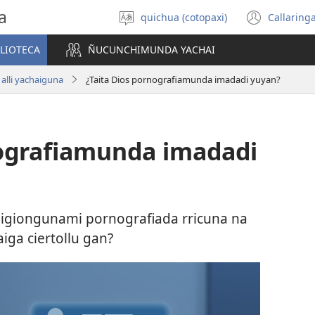
a
quichua (cotopaxi)
Callaring
Idiomada
(abre
agllai
una
BLIOTECA
ÑUCUNCHIMUNDA YACHAI
nuev
venta
alli yachaiguna
¿Taita Dios pornografiamunda imadadi yuyan?
nografiamunda imadadi
ligiongunami pornografiada rricuna na
iga ciertollu gan?