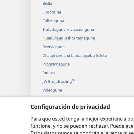
Biblia
Libroguna
Folletoguna
Tratadoguna, invitacionguna
Huaquin agllashca temaguna
Revistaguna
Chaupi semana tandanajuibu folleto
Programaguna
Índices
®
JW Broadcasting
Videoguna
Música
Configuración de privacidad
Bibliamunda japishca grabacionguna
Bibliamunda liyishca grabacionguna
Para que usted tenga la mejor experiencia p
funcione, y no se pueden rechazar. Puede ace
Estos datos nunca se pondrán a la venta ni se