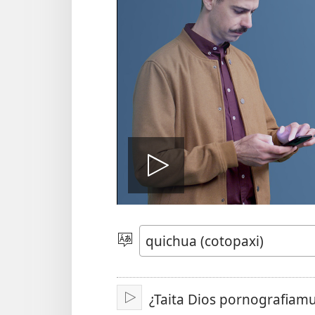
Reproduci
video
Idiomada
aglli
¿Taita Dios pornografiam
Reproducir