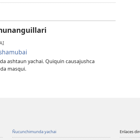
descargangabu
opcionguna
munanguillari
AI
 shamubai
a ashtaun yachai. Quiquin causajushca
ida masqui.
Ñucunchimunda yachai
Enlaces di