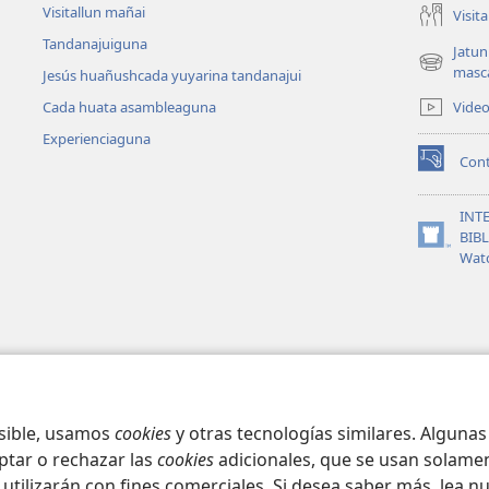
Visitallun mañai
Visit
Tandanajuiguna
Jatun
(abre
masc
Jesús huañushcada yuyarina tandanajui
una
Vide
Cada huata asambleaguna
nueva
ventana)
Experienciaguna
Con
(abre
una
nueva
INT
ventana)
BIB
(abre
Wat
una
nueva
ventana)
osible, usamos
cookies
y otras tecnologías similares. Alguna
ptar o rechazar las
cookies
adicionales, que se usan solamen
 utilizarán con fines comerciales. Si desea saber más, lea n