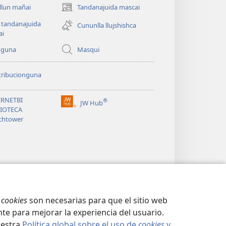
allun mañai
Tandanajuida mascai
(abre
una
 tandanajuida
Cununlla llujshishca
nueva
ai
ventana)
oguna
Masqui
tribucionguna
ERNETBI
®
JW Hub
(abre
LIOTECA
una
chtower
nueva
ventana)
s
cookies
son necesarias para que el sitio web
te para mejorar la experiencia del usuario.
uestra
Política global sobre el uso de
cookies
y