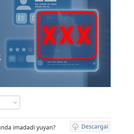
r
Descargai
unda imadadi yuyan?
Videoda