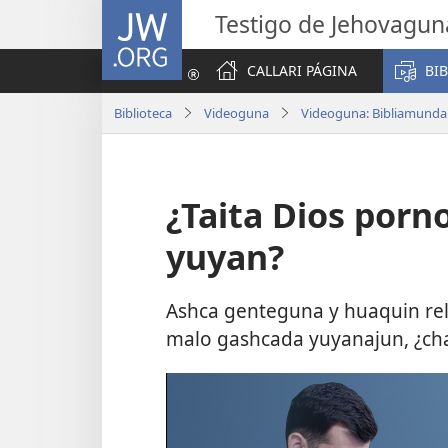
JW.ORG
Testigo de Jehovagun
CALLARI PÁGINA
BI
Biblioteca
Videoguna
Videoguna: Bibliamunda 
¿Taita Dios por
yuyan?
Ashca genteguna y huaquin re
malo gashcada yuyanajun, ¿cha